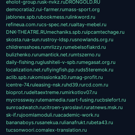
eholot-group.ru
sk-nvkz.ru
DRONGOLD.RU
democratia2.ru
i-farmer.ru
mass-sport.org
jablonex.spb.ru
bookmess.ru
linkword.ru
refineua.com.ru
cs-spec.net.ru
altay-mebel.ru
DNK-THEATRE.RU
mechaniks.spb.ru
ipcamtechage.ru
skosta.ru
a-sun.ru
stroy-ldsp.ru
snowlands.org.ru
childrensshoes.ru
mrlizzy.ru
mebelsofiakrd.ru
bulizhenko.ru
rumantick.net.ru
mtszerno.ru
daily-fishing.ru
glushiteli-v-spb.ru
megasat.org.ru
localization.net.ru
flyingfish.pp.ru
ds5teremok.ru
aclib.spb.ru
komissionka30.ru
mag-profit.ru
icentre-74.ru
leasing-nsk.ru
hd39.ru
rcd.com.ru
bioprot.ru
deltaextreme.ru
mirkotlov07.ru
mycrossway.ru
temamedia.ru
art-fusing.ru
cbslefort.ru
sunroadwatch.ru
citroen-yaroslavl.ru
ratnews.msk.ru
sk-if.ru
joomlamoduli.ru
academic-work.ru
bananaboys.ru
sanekua.ru
lianafrukt.ru
beta43.ru
tucsonwoori.com
alex-translation.ru