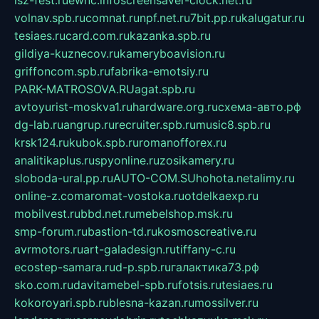
volnav.spb.ru
comnat.ru
npf.net.ru
7bit.pp.ru
kalugatur.ru
tesiaes.ru
card.com.ru
kazanka.spb.ru
gildiya-kuznecov.ru
kameryboavision.ru
griffoncom.spb.ru
fabrika-emotsiy.ru
PARK-MATROSOVA.RU
agat.spb.ru
avtoyurist-moskva1.ru
hardware.org.ru
схема-авто.рф
dg-lab.ru
angrup.ru
recruiter.spb.ru
music8.spb.ru
krsk124.ru
kubok.spb.ru
romanofforex.ru
analitikaplus.ru
spyonline.ru
zosikamery.ru
sloboda-ural.pp.ru
AUTO-COM.SU
hohota.net
alimy.ru
online-z.com
aromat-vostoka.ru
otdelkaexp.ru
mobilvest.ru
bbd.net.ru
mebelshop.msk.ru
smp-forum.ru
bastion-td.ru
kosmoscreative.ru
avrmotors.ru
art-galadesign.ru
tiffany-c.ru
ecostep-samara.ru
d-p.spb.ru
галактика73.рф
sko.com.ru
davitamebel-spb.ru
fotsis.ru
tesiaes.ru
kokoroyari.spb.ru
blesna-kazan.ru
mossilver.ru