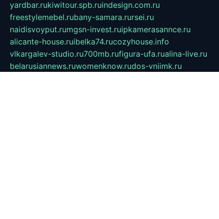
yardbar.ru
kiwitour.spb.ru
indesign.com.ru
freestylemebel.ru
bany-samara.ru
rsei.ru
naidisvoyput.ru
mgsn-invest.ru
ipkamerasannce.ru
alicante-house.ru
ibelka74.ru
cozyhouse.info
vlkargalev-studio.ru
700mb.ru
figura-ufa.ru
alina-live.ru
belarusiannews.ru
womenknow.ru
dos-vniimk.ru
sega.net.ru
dv.net.ru
phenomenonsofhistory.com
telesputnik.net.ru
wall.pp.ru
pylesosroidmi.ru
gtc-clan.ru
cligs.ru
bibikazap.ru
popova.org.ru
netwhistler.spb.ru
bellvil.ru
bonzon.ru
iss-vladik.ru
defiparis.net.ru
las-gryzas.ru
amku.ru
electednews.spb.ru
feather.org.ru
spar72.ru
tankiigri.ru
dominus.com.ru
ibtree.ru
sanykool.pp.ru
unixlib.org.ru
menatep.spb.ru
gartenterrassen.ru
printeka.ru
skvozilka.com.ru
parkovka-pub.ru
lovemobi.ru
art-ru.ru
emulatorz.com.ru
alucomp.com.ru
tatforum.com.ru
alternativa-profi.ru
dermakler.ru
artsurvey.ru
aredir.ru
khimspas.ru
centr-maxi.ru
2018r.ru