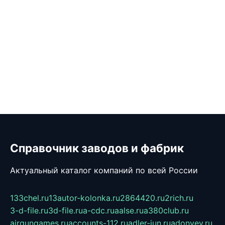
Справочник заводов и фабрик
Актуальный каталог компаний по всей России
133chel.ru
13autor-kolonka.ru
2864420.ru
2rich.ru
3-d-file.ru
3d-file.ru
a-cdc.ru
aalse.ru
a380club.ru
airgungames.ru
accounts-112.ru
adler-jun.ru
adonyev.ru