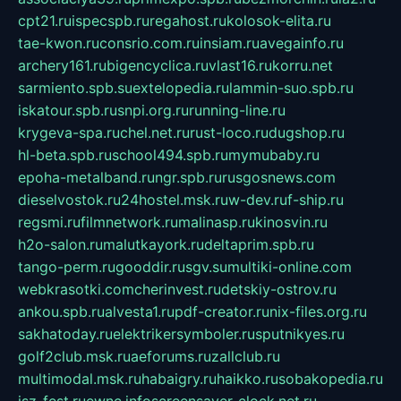
cpt21.ru
ispecspb.ru
regahost.ru
kolosok-elita.ru
tae-kwon.ru
consrio.com.ru
insiam.ru
avegainfo.ru
archery161.ru
bigencyclica.ru
vlast16.ru
korru.net
sarmiento.spb.su
extelopedia.ru
lammin-suo.spb.ru
iskatour.spb.ru
snpi.org.ru
running-line.ru
krygeva-spa.ru
chel.net.ru
rust-loco.ru
dugshop.ru
hl-beta.spb.ru
school494.spb.ru
mymubaby.ru
epoha-metalband.ru
ngr.spb.ru
rusgosnews.com
dieselvostok.ru
24hostel.msk.ru
w-dev.ru
f-ship.ru
regsmi.ru
filmnetwork.ru
malinasp.ru
kinosvin.ru
h2o-salon.ru
malutkayork.ru
deltaprim.spb.ru
tango-perm.ru
gooddir.ru
sgv.su
multiki-online.com
webkrasotki.com
cherinvest.ru
detskiy-ostrov.ru
ankou.spb.ru
alvesta1.ru
pdf-creator.ru
nix-files.org.ru
sakhatoday.ru
elektrikersymboler.ru
sputnikyes.ru
golf2club.msk.ru
aeforums.ru
zallclub.ru
multimodal.msk.ru
habaigry.ru
haikko.ru
sobakopedia.ru
isz-fest.ru
ewnc.info
screensaver-clock.net.ru