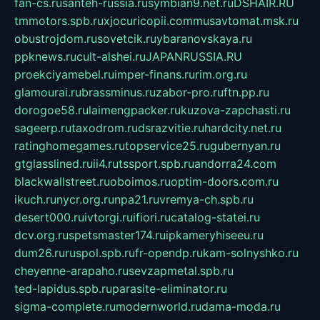
fan-cs.ru
santeh-russia.ru
symbian9.net.ru
DSHAIR.RU
tmmotors.spb.ru
xjocuricopii.com
musavtomat.msk.ru
obustrojdom.ru
sovetcik.ru
ybaranovskaya.ru
ppknews.ru
cult-alshei.ru
JAPANRUSSIA.RU
proekciyamebel.ru
imper-finans.ru
rim.org.ru
glamourai.ru
brassminus.ru
zabor-pro.ru
ftn.pp.ru
dorogoe58.ru
laimengpacker.ru
kuzova-zapchasti.ru
sageerp.ru
taxodrom.ru
dsrazvitie.ru
hardcity.net.ru
ratinghomegames.ru
topservice25.ru
gubernyan.ru
gtglasslined.ru
ii4.ru
tssport.spb.ru
andorra24.com
blackwallstreet.ru
oboimos.ru
optim-doors.com.ru
ikuch.ru
nycr.org.ru
npa21.ru
vremya-ch.spb.ru
desert000.ru
ivtorgi.ru
ifiori.ru
catalog-statei.ru
dcv.org.ru
spetsmaster174.ru
ipkameryhiseeu.ru
dum26.ru
ruspol.spb.ru
fr-opendp.ru
kam-solnyshko.ru
cheyenne-arapaho.ru
sevzapmetal.spb.ru
ted-lapidus.spb.ru
parasite-eliminator.ru
sigma-complete.ru
modernworld.ru
dama-moda.ru