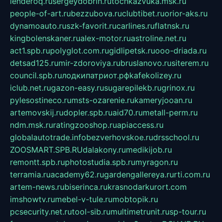
lenderoq.ru
sergeydobrin.ru
tochkazvuka.msk.ru
people-of-art.ru
bezzubova.ru
clubtibet.ru
orior-aks.ru
dynamoauto.ru
szk-favorit.ru
carlines.ru
flatnsk.ru
kingbolenskaner.ru
alex-motor.ru
astroline.net.ru
act1.spb.ru
polyglot.com.ru
gidlipetsk.ru
ooo-driada.ru
detsad125.ru
mir-zdoroviya.ru
bruslanovo.ru
siterem.ru
council.spb.ru
лодкипатриот.рф
kafekolizey.ru
iclub.net.ru
gazon-easy.ru
sugarepilekb.ru
grinox.ru
pylesostineco.ru
msts-ozarenie.ru
kameryjooan.ru
artemovskij.ru
dopler.spb.ru
aid70.ru
metall-perm.ru
ndm.msk.ru
ratingzooshop.ru
apiaccess.ru
globalautotrade.info
bezverhovskoe.ru
drsschool.ru
ZOOSMART.SPB.RU
dalakony.ru
medikijob.ru
remontt.spb.ru
photostudia.spb.ru
myragon.ru
terramia.ru
academy62.ru
gardengallereya.ru
rti.com.ru
artem-news.ru
biserinca.ru
krasnodarkurort.com
imshowtv.ru
mebel-v-tule.ru
mobtopik.ru
pcsecurity.net.ru
tool-sib.ru
multimetrunit.ru
sp-tour.ru