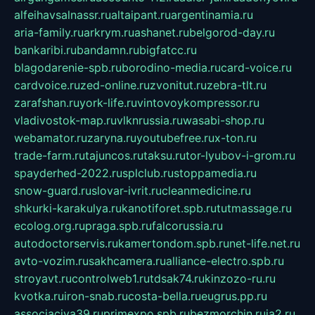
alfeihavsalnassr.ru
altaipant.ru
argentinamia.ru
aria-family.ru
arkrym.ru
ashanet.ru
belgorod-day.ru
bankaribi.ru
bandamn.ru
bigfatcc.ru
blagodarenie-spb.ru
borodino-media.ru
card-voice.ru
cardvoice.ru
zed-online.ru
zvonitut.ru
zebra-tlt.ru
zarafshan.ru
york-life.ru
vintovoykompressor.ru
vladivostok-map.ru
vlknrussia.ru
wasabi-shop.ru
webamator.ru
zaryna.ru
youtubefree.ru
x-ton.ru
trade-farm.ru
tajuncos.ru
taksu.ru
tor-lyubov-i-grom.ru
spayderhed-2022.ru
splclub.ru
stoppamedia.ru
snow-guard.ru
slovar-ivrit.ru
cleanmedicine.ru
shkurki-karakulya.ru
kanotiforet.spb.ru
tutmassage.ru
ecolog.org.ru
praga.spb.ru
falcorussia.ru
autodoctorservis.ru
kamertondom.spb.ru
net-life.net.ru
avto-vozim.ru
sakhcamera.ru
alliance-electro.spb.ru
stroyavt.ru
controlweb1.ru
tdsak74.ru
kinzozo-ru.ru
kvotka.ru
iron-snab.ru
costa-bella.ru
eugrus.pp.ru
associaciya39.ru
primexpo.spb.ru
bezmorchin.ru
ia2.ru