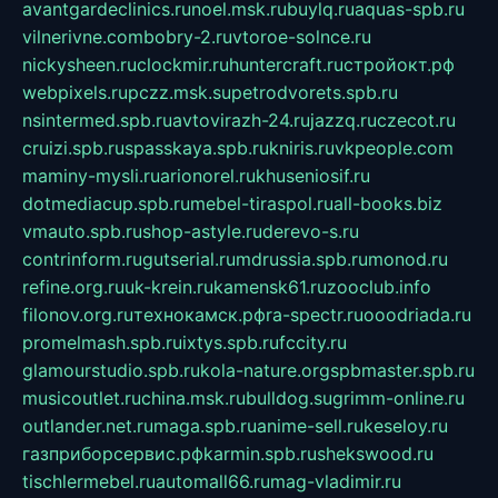
avantgardeclinics.ru
noel.msk.ru
buylq.ru
aquas-spb.ru
vilnerivne.com
bobry-2.ru
vtoroe-solnce.ru
nickysheen.ru
clockmir.ru
huntercraft.ru
стройокт.рф
webpixels.ru
pczz.msk.su
petrodvorets.spb.ru
nsintermed.spb.ru
avtovirazh-24.ru
jazzq.ru
czecot.ru
cruizi.spb.ru
spasskaya.spb.ru
kniris.ru
vkpeople.com
maminy-mysli.ru
arionorel.ru
khuseniosif.ru
dotmediacup.spb.ru
mebel-tiraspol.ru
all-books.biz
vmauto.spb.ru
shop-astyle.ru
derevo-s.ru
contrinform.ru
gutserial.ru
mdrussia.spb.ru
monod.ru
refine.org.ru
uk-krein.ru
kamensk61.ru
zooclub.info
filonov.org.ru
технокамск.рф
ra-spectr.ru
ooodriada.ru
promelmash.spb.ru
ixtys.spb.ru
fccity.ru
glamourstudio.spb.ru
kola-nature.org
spbmaster.spb.ru
musicoutlet.ru
china.msk.ru
bulldog.su
grimm-online.ru
outlander.net.ru
maga.spb.ru
anime-sell.ru
keseloy.ru
газприборсервис.рф
karmin.spb.ru
shekswood.ru
tischlermebel.ru
automall66.ru
mag-vladimir.ru