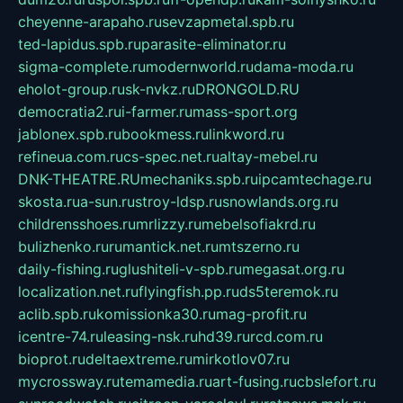
cheyenne-arapaho.ru
sevzapmetal.spb.ru
ted-lapidus.spb.ru
parasite-eliminator.ru
sigma-complete.ru
modernworld.ru
dama-moda.ru
eholot-group.ru
sk-nvkz.ru
DRONGOLD.RU
democratia2.ru
i-farmer.ru
mass-sport.org
jablonex.spb.ru
bookmess.ru
linkword.ru
refineua.com.ru
cs-spec.net.ru
altay-mebel.ru
DNK-THEATRE.RU
mechaniks.spb.ru
ipcamtechage.ru
skosta.ru
a-sun.ru
stroy-ldsp.ru
snowlands.org.ru
childrensshoes.ru
mrlizzy.ru
mebelsofiakrd.ru
bulizhenko.ru
rumantick.net.ru
mtszerno.ru
daily-fishing.ru
glushiteli-v-spb.ru
megasat.org.ru
localization.net.ru
flyingfish.pp.ru
ds5teremok.ru
aclib.spb.ru
komissionka30.ru
mag-profit.ru
icentre-74.ru
leasing-nsk.ru
hd39.ru
rcd.com.ru
bioprot.ru
deltaextreme.ru
mirkotlov07.ru
mycrossway.ru
temamedia.ru
art-fusing.ru
cbslefort.ru