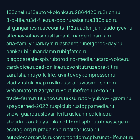
133chel.ru
13autor-kolonka.ru
2864420.ru
2rich.ru
3-d-file.ru
3d-file.ru
a-cdc.ru
aalse.ru
a380club.ru
airgungames.ru
accounts-112.ru
adler-jun.ru
adonyev.ru
alfeihavsalnassr.ru
altaipant.ru
argentinamia.ru
aria-family.ru
arkrym.ru
ashanet.ru
belgorod-day.ru
bankaribi.ru
bandamn.ru
bigfatcc.ru
blagodarenie-spb.ru
borodino-media.ru
card-voice.ru
cardvoice.ru
zed-online.ru
zvonitut.ru
zebra-tlt.ru
zarafshan.ru
york-life.ru
vintovoykompressor.ru
vladivostok-map.ru
vlknrussia.ru
wasabi-shop.ru
webamator.ru
zaryna.ru
youtubefree.ru
x-ton.ru
trade-farm.ru
tajuncos.ru
taksu.ru
tor-lyubov-i-grom.ru
spayderhed-2022.ru
splclub.ru
stoppamedia.ru
snow-guard.ru
slovar-ivrit.ru
cleanmedicine.ru
shkurki-karakulya.ru
kanotiforet.spb.ru
tutmassage.ru
ecolog.org.ru
praga.spb.ru
falcorussia.ru
autodoctorservis.ru
kamertondom.spb.ru
net-life.net.ru