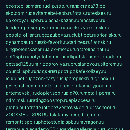
ecostep-samara.ru
d-p.spb.ru
галактика73.рф
sko.com.ru
davitamebel-spb.ru
fotsis.ru
tesiaes.ru
kokoroyari.spb.ru
blesna-kazan.ru
mossilver.ru
lenderoq.ru
sergeydobrin.ru
tochkazvuka.msk.ru
people-of-art.ru
bezzubova.ru
clubtibet.ru
orior-aks.ru
dynamoauto.ru
szk-favorit.ru
carlines.ru
flatnsk.ru
kingbolenskaner.ru
alex-motor.ru
astroline.net.ru
act1.spb.ru
polyglot.com.ru
gidlipetsk.ru
ooo-driada.ru
detsad125.ru
mir-zdoroviya.ru
bruslanovo.ru
siterem.ru
council.spb.ru
лодкипатриот.рф
kafekolizey.ru
iclub.net.ru
gazon-easy.ru
sugarepilekb.ru
grinox.ru
pylesostineco.ru
msts-ozarenie.ru
kameryjooan.ru
artemovskij.ru
dopler.spb.ru
aid70.ru
metall-perm.ru
ndm.msk.ru
ratingzooshop.ru
apiaccess.ru
globalautotrade.info
bezverhovskoe.ru
drsschool.ru
ZOOSMART.SPB.RU
dalakony.ru
medikijob.ru
remontt.spb.ru
photostudia.spb.ru
myragon.ru
terramia.ru
academy62.ru
gardengallereya.ru
rti.com.ru