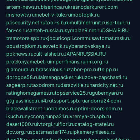
artem-news.ru
biserinca.ru
krasnodarkurort.com
imshowtv.ru
mebel-v-tule.ru
mobtopik.ru
pcsecurity.net.ru
tool-sib.ru
multimetrunit.ru
sp-tour.ru
fan-cs.ru
santeh-russia.ru
symbian9.net.ru
DSHAIR.RU
tmmotors.spb.ru
xjocuricopii.com
musavtomat.msk.ru
obustrojdom.ru
sovetcik.ru
ybaranovskaya.ru
ppknews.ru
cult-alshei.ru
JAPANRUSSIA.RU
proekciyamebel.ru
imper-finans.ru
rim.org.ru
glamourai.ru
brassminus.ru
zabor-pro.ru
ftn.pp.ru
dorogoe58.ru
laimengpacker.ru
kuzova-zapchasti.ru
sageerp.ru
taxodrom.ru
dsrazvitie.ru
hardcity.net.ru
ratinghomegames.ru
topservice25.ru
gubernyan.ru
gtglasslined.ru
ii4.ru
tssport.spb.ru
andorra24.com
blackwallstreet.ru
oboimos.ru
optim-doors.com.ru
ikuch.ru
nycr.org.ru
npa21.ru
vremya-ch.spb.ru
desert000.ru
ivtorgi.ru
ifiori.ru
catalog-statei.ru
dcv.org.ru
spetsmaster174.ru
ipkameryhiseeu.ru
dum26.ru
ruspol.spb.ru
fr-opendp.ru
kam-solnyshko.ru