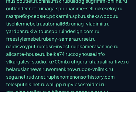
musicoutlet.ru
china.msk.ru
bulldog.su
grimm-online.ru
outlander.net.ru
maga.spb.ru
anime-sell.ru
keseloy.ru
газприборсервис.рф
karmin.spb.ru
shekswood.ru
tischlermebel.ru
automall66.ru
mag-vladimir.ru
yardbar.ru
kiwitour.spb.ru
indesign.com.ru
freestylemebel.ru
bany-samara.ru
rsei.ru
naidisvoyput.ru
mgsn-invest.ru
ipkamerasannce.ru
alicante-house.ru
ibelka74.ru
cozyhouse.info
vlkargalev-studio.ru
700mb.ru
figura-ufa.ru
alina-live.ru
belarusiannews.ru
womenknow.ru
dos-vniimk.ru
sega.net.ru
dv.net.ru
phenomenonsofhistory.com
telesputnik.net.ru
wall.pp.ru
pylesosroidmi.ru
gtc-clan.ru
cligs.ru
bibikazap.ru
popova.org.ru
netwhistler.spb.ru
bellvil.ru
bonzon.ru
iss-vladik.ru
defiparis.net.ru
las-gryzas.ru
amku.ru
electednews.spb.ru
feather.org.ru
spar72.ru
tankiigri.ru
dominus.com.ru
ibtree.ru
sanykool.pp.ru
unixlib.org.ru
menatep.spb.ru
gartenterrassen.ru
printeka.ru