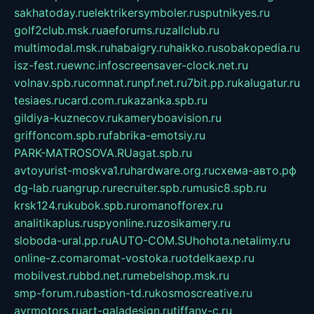
sakhatoday.ru
elektrikersymboler.ru
sputnikyes.ru
golf2club.msk.ru
aeforums.ru
zallclub.ru
multimodal.msk.ru
habaigry.ru
haikko.ru
sobakopedia.ru
isz-fest.ru
ewnc.info
screensaver-clock.net.ru
volnav.spb.ru
comnat.ru
npf.net.ru
7bit.pp.ru
kalugatur.ru
tesiaes.ru
card.com.ru
kazanka.spb.ru
gildiya-kuznecov.ru
kameryboavision.ru
griffoncom.spb.ru
fabrika-emotsiy.ru
PARK-MATROSOVA.RU
agat.spb.ru
avtoyurist-moskva1.ru
hardware.org.ru
схема-авто.рф
dg-lab.ru
angrup.ru
recruiter.spb.ru
music8.spb.ru
krsk124.ru
kubok.spb.ru
romanofforex.ru
analitikaplus.ru
spyonline.ru
zosikamery.ru
sloboda-ural.pp.ru
AUTO-COM.SU
hohota.net
alimy.ru
online-z.com
aromat-vostoka.ru
otdelkaexp.ru
mobilvest.ru
bbd.net.ru
mebelshop.msk.ru
smp-forum.ru
bastion-td.ru
kosmoscreative.ru
avrmotors.ru
art-galadesign.ru
tiffany-c.ru