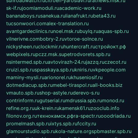
sunroadwatch.ru
citroen-yaroslavl.ru
ratnews.msk.ru
sk-if.ru
joomlamoduli.ru
academic-work.ru
bananaboys.ru
sanekua.ru
lianafrukt.ru
beta43.ru
tucsonwoori.com
alex-translation.ru
avantgardeclinics.ru
noel.msk.ru
buylq.ru
aquas-spb.ru
vilnerivne.com
bobry-2.ru
vtoroe-solnce.ru
nickysheen.ru
clockmir.ru
huntercraft.ru
стройокт.рф
webpixels.ru
pczz.msk.su
petrodvorets.spb.ru
nsintermed.spb.ru
avtovirazh-24.ru
jazzq.ru
czecot.ru
cruizi.spb.ru
spasskaya.spb.ru
kniris.ru
vkpeople.com
maminy-mysli.ru
arionorel.ru
khuseniosif.ru
dotmediacup.spb.ru
mebel-tiraspol.ru
all-books.biz
vmauto.spb.ru
shop-astyle.ru
derevo-s.ru
contrinform.ru
gutserial.ru
mdrussia.spb.ru
monod.ru
refine.org.ru
uk-krein.ru
kamensk61.ru
zooclub.info
filonov.org.ru
технокамск.рф
ra-spectr.ru
ooodriada.ru
promelmash.spb.ru
ixtys.spb.ru
fccity.ru
glamourstudio.spb.ru
kola-nature.org
spbmaster.spb.ru