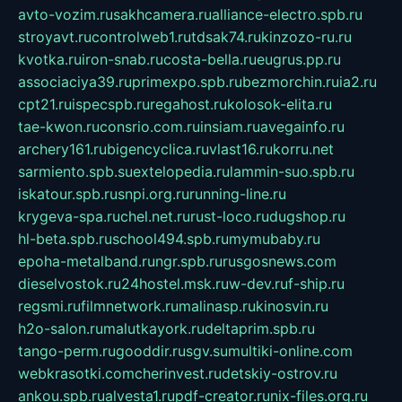
avto-vozim.ru
sakhcamera.ru
alliance-electro.spb.ru
stroyavt.ru
controlweb1.ru
tdsak74.ru
kinzozo-ru.ru
kvotka.ru
iron-snab.ru
costa-bella.ru
eugrus.pp.ru
associaciya39.ru
primexpo.spb.ru
bezmorchin.ru
ia2.ru
cpt21.ru
ispecspb.ru
regahost.ru
kolosok-elita.ru
tae-kwon.ru
consrio.com.ru
insiam.ru
avegainfo.ru
archery161.ru
bigencyclica.ru
vlast16.ru
korru.net
sarmiento.spb.su
extelopedia.ru
lammin-suo.spb.ru
iskatour.spb.ru
snpi.org.ru
running-line.ru
krygeva-spa.ru
chel.net.ru
rust-loco.ru
dugshop.ru
hl-beta.spb.ru
school494.spb.ru
mymubaby.ru
epoha-metalband.ru
ngr.spb.ru
rusgosnews.com
dieselvostok.ru
24hostel.msk.ru
w-dev.ru
f-ship.ru
regsmi.ru
filmnetwork.ru
malinasp.ru
kinosvin.ru
h2o-salon.ru
malutkayork.ru
deltaprim.spb.ru
tango-perm.ru
gooddir.ru
sgv.su
multiki-online.com
webkrasotki.com
cherinvest.ru
detskiy-ostrov.ru
ankou.spb.ru
alvesta1.ru
pdf-creator.ru
nix-files.org.ru