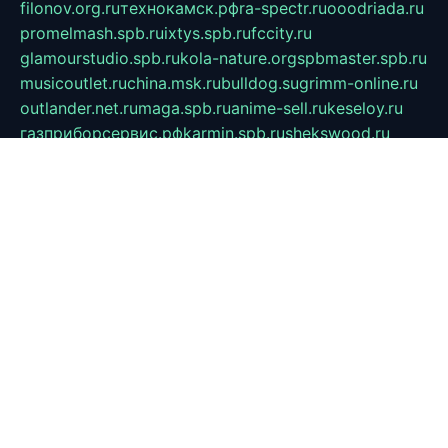
filonov.org.ru
технокамск.рф
ra-spectr.ru
ooodriada.ru
promelmash.spb.ru
ixtys.spb.ru
fccity.ru
glamourstudio.spb.ru
kola-nature.org
spbmaster.spb.ru
musicoutlet.ru
china.msk.ru
bulldog.su
grimm-online.ru
outlander.net.ru
maga.spb.ru
anime-sell.ru
keseloy.ru
газприборсервис.рф
karmin.spb.ru
shekswood.ru
tischlermebel.ru
automall66.ru
mag-vladimir.ru
yardbar.ru
kiwitour.spb.ru
indesign.com.ru
freestylemebel.ru
bany-samara.ru
rsei.ru
naidisvoyput.ru
mgsn-invest.ru
ipkamerasannce.ru
alicante-house.ru
ibelka74.ru
cozyhouse.info
vlkargalev-studio.ru
700mb.ru
figura-ufa.ru
alina-live.ru
belarusiannews.ru
womenknow.ru
dos-vniimk.ru
sega.net.ru
dv.net.ru
phenomenonsofhistory.com
telesputnik.net.ru
wall.pp.ru
pylesosroidmi.ru
gtc-clan.ru
cligs.ru
bibikazap.ru
popova.org.ru
netwhistler.spb.ru
bellvil.ru
bonzon.ru
iss-vladik.ru
defiparis.net.ru
las-gryzas.ru
amku.ru