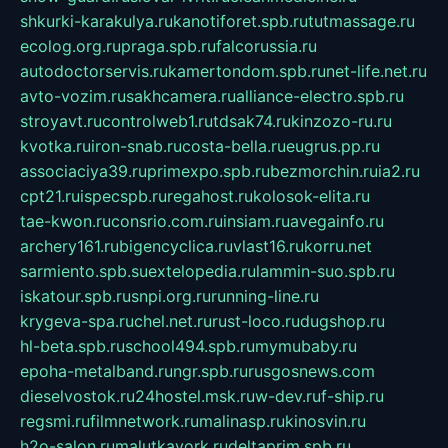
shkurki-karakulya.ru
kanotiforet.spb.ru
tutmassage.ru
ecolog.org.ru
praga.spb.ru
falcorussia.ru
autodoctorservis.ru
kamertondom.spb.ru
net-life.net.ru
avto-vozim.ru
sakhcamera.ru
alliance-electro.spb.ru
stroyavt.ru
controlweb1.ru
tdsak74.ru
kinzozo-ru.ru
kvotka.ru
iron-snab.ru
costa-bella.ru
eugrus.pp.ru
associaciya39.ru
primexpo.spb.ru
bezmorchin.ru
ia2.ru
cpt21.ru
ispecspb.ru
regahost.ru
kolosok-elita.ru
tae-kwon.ru
consrio.com.ru
insiam.ru
avegainfo.ru
archery161.ru
bigencyclica.ru
vlast16.ru
korru.net
sarmiento.spb.su
extelopedia.ru
lammin-suo.spb.ru
iskatour.spb.ru
snpi.org.ru
running-line.ru
krygeva-spa.ru
chel.net.ru
rust-loco.ru
dugshop.ru
hl-beta.spb.ru
school494.spb.ru
mymubaby.ru
epoha-metalband.ru
ngr.spb.ru
rusgosnews.com
dieselvostok.ru
24hostel.msk.ru
w-dev.ru
f-ship.ru
regsmi.ru
filmnetwork.ru
malinasp.ru
kinosvin.ru
h2o-salon.ru
malutkayork.ru
deltaprim.spb.ru