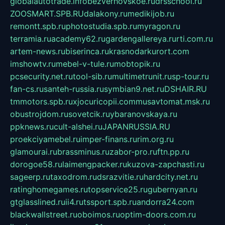
globalautotrade.info
bezverhovskoe.ru
drsschool.ru
ZOOSMART.SPB.RU
dalakony.ru
medikijob.ru
remontt.spb.ru
photostudia.spb.ru
myragon.ru
terramia.ru
academy62.ru
gardengallereya.ru
rti.com.ru
artem-news.ru
biserinca.ru
krasnodarkurort.com
imshowtv.ru
mebel-v-tule.ru
mobtopik.ru
pcsecurity.net.ru
tool-sib.ru
multimetrunit.ru
sp-tour.ru
fan-cs.ru
santeh-russia.ru
symbian9.net.ru
DSHAIR.RU
tmmotors.spb.ru
xjocuricopii.com
musavtomat.msk.ru
obustrojdom.ru
sovetcik.ru
ybaranovskaya.ru
ppknews.ru
cult-alshei.ru
JAPANRUSSIA.RU
proekciyamebel.ru
imper-finans.ru
rim.org.ru
glamourai.ru
brassminus.ru
zabor-pro.ru
ftn.pp.ru
dorogoe58.ru
laimengpacker.ru
kuzova-zapchasti.ru
sageerp.ru
taxodrom.ru
dsrazvitie.ru
hardcity.net.ru
ratinghomegames.ru
topservice25.ru
gubernyan.ru
gtglasslined.ru
ii4.ru
tssport.spb.ru
andorra24.com
blackwallstreet.ru
oboimos.ru
optim-doors.com.ru