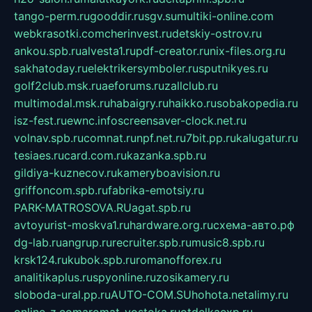
tango-perm.ru
gooddir.ru
sgv.su
multiki-online.com
webkrasotki.com
cherinvest.ru
detskiy-ostrov.ru
ankou.spb.ru
alvesta1.ru
pdf-creator.ru
nix-files.org.ru
sakhatoday.ru
elektrikersymboler.ru
sputnikyes.ru
golf2club.msk.ru
aeforums.ru
zallclub.ru
multimodal.msk.ru
habaigry.ru
haikko.ru
sobakopedia.ru
isz-fest.ru
ewnc.info
screensaver-clock.net.ru
volnav.spb.ru
comnat.ru
npf.net.ru
7bit.pp.ru
kalugatur.ru
tesiaes.ru
card.com.ru
kazanka.spb.ru
gildiya-kuznecov.ru
kameryboavision.ru
griffoncom.spb.ru
fabrika-emotsiy.ru
PARK-MATROSOVA.RU
agat.spb.ru
avtoyurist-moskva1.ru
hardware.org.ru
схема-авто.рф
dg-lab.ru
angrup.ru
recruiter.spb.ru
music8.spb.ru
krsk124.ru
kubok.spb.ru
romanofforex.ru
analitikaplus.ru
spyonline.ru
zosikamery.ru
sloboda-ural.pp.ru
AUTO-COM.SU
hohota.net
alimy.ru