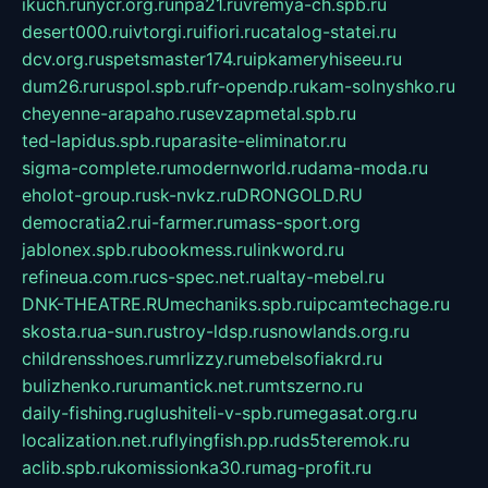
ikuch.ru
nycr.org.ru
npa21.ru
vremya-ch.spb.ru
desert000.ru
ivtorgi.ru
ifiori.ru
catalog-statei.ru
dcv.org.ru
spetsmaster174.ru
ipkameryhiseeu.ru
dum26.ru
ruspol.spb.ru
fr-opendp.ru
kam-solnyshko.ru
cheyenne-arapaho.ru
sevzapmetal.spb.ru
ted-lapidus.spb.ru
parasite-eliminator.ru
sigma-complete.ru
modernworld.ru
dama-moda.ru
eholot-group.ru
sk-nvkz.ru
DRONGOLD.RU
democratia2.ru
i-farmer.ru
mass-sport.org
jablonex.spb.ru
bookmess.ru
linkword.ru
refineua.com.ru
cs-spec.net.ru
altay-mebel.ru
DNK-THEATRE.RU
mechaniks.spb.ru
ipcamtechage.ru
skosta.ru
a-sun.ru
stroy-ldsp.ru
snowlands.org.ru
childrensshoes.ru
mrlizzy.ru
mebelsofiakrd.ru
bulizhenko.ru
rumantick.net.ru
mtszerno.ru
daily-fishing.ru
glushiteli-v-spb.ru
megasat.org.ru
localization.net.ru
flyingfish.pp.ru
ds5teremok.ru
aclib.spb.ru
komissionka30.ru
mag-profit.ru