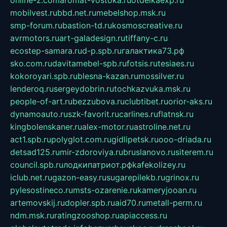
online-z.com
aromat-vostoka.ru
otdelkaexp.ru
mobilvest.ru
bbd.net.ru
mebelshop.msk.ru
smp-forum.ru
bastion-td.ru
kosmoscreative.ru
avrmotors.ru
art-galadesign.ru
tiffany-c.ru
ecostep-samara.ru
d-p.spb.ru
галактика73.рф
sko.com.ru
davitamebel-spb.ru
fotsis.ru
tesiaes.ru
kokoroyari.spb.ru
blesna-kazan.ru
mossilver.ru
lenderoq.ru
sergeydobrin.ru
tochkazvuka.msk.ru
people-of-art.ru
bezzubova.ru
clubtibet.ru
orior-aks.ru
dynamoauto.ru
szk-favorit.ru
carlines.ru
flatnsk.ru
kingbolenskaner.ru
alex-motor.ru
astroline.net.ru
act1.spb.ru
polyglot.com.ru
gidlipetsk.ru
ooo-driada.ru
detsad125.ru
mir-zdoroviya.ru
bruslanovo.ru
siterem.ru
council.spb.ru
лодкипатриот.рф
kafekolizey.ru
iclub.net.ru
gazon-easy.ru
sugarepilekb.ru
grinox.ru
pylesostineco.ru
msts-ozarenie.ru
kameryjooan.ru
artemovskij.ru
dopler.spb.ru
aid70.ru
metall-perm.ru
ndm.msk.ru
ratingzooshop.ru
apiaccess.ru