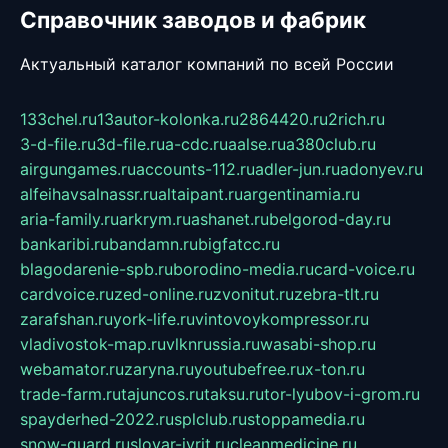
Справочник заводов и фабрик
Актуальный каталог компаний по всей России
133chel.ru
13autor-kolonka.ru
2864420.ru
2rich.ru
3-d-file.ru
3d-file.ru
a-cdc.ru
aalse.ru
a380club.ru
airgungames.ru
accounts-112.ru
adler-jun.ru
adonyev.ru
alfeihavsalnassr.ru
altaipant.ru
argentinamia.ru
aria-family.ru
arkrym.ru
ashanet.ru
belgorod-day.ru
bankaribi.ru
bandamn.ru
bigfatcc.ru
blagodarenie-spb.ru
borodino-media.ru
card-voice.ru
cardvoice.ru
zed-online.ru
zvonitut.ru
zebra-tlt.ru
zarafshan.ru
york-life.ru
vintovoykompressor.ru
vladivostok-map.ru
vlknrussia.ru
wasabi-shop.ru
webamator.ru
zaryna.ru
youtubefree.ru
x-ton.ru
trade-farm.ru
tajuncos.ru
taksu.ru
tor-lyubov-i-grom.ru
spayderhed-2022.ru
splclub.ru
stoppamedia.ru
snow-guard.ru
slovar-ivrit.ru
cleanmedicine.ru