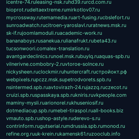
icentre-74.ru
leasing-nsk.ru
hd39.ru
rcd.com.ru
bioprot.ru
deltaextreme.ru
mirkotlov07.ru
mycrossway.ru
temamedia.ru
art-fusing.ru
cbslefort.ru
sunroadwatch.ru
citroen-yaroslavl.ru
ratnews.msk.ru
sk-if.ru
joomlamoduli.ru
academic-work.ru
bananaboys.ru
sanekua.ru
lianafrukt.ru
beta43.ru
tucsonwoori.com
alex-translation.ru
avantgardeclinics.ru
noel.msk.ru
buylq.ru
aquas-spb.ru
vilnerivne.com
bobry-2.ru
vtoroe-solnce.ru
nickysheen.ru
clockmir.ru
huntercraft.ru
стройокт.рф
webpixels.ru
pczz.msk.su
petrodvorets.spb.ru
nsintermed.spb.ru
avtovirazh-24.ru
jazzq.ru
czecot.ru
cruizi.spb.ru
spasskaya.spb.ru
kniris.ru
vkpeople.com
maminy-mysli.ru
arionorel.ru
khuseniosif.ru
dotmediacup.spb.ru
mebel-tiraspol.ru
all-books.biz
vmauto.spb.ru
shop-astyle.ru
derevo-s.ru
contrinform.ru
gutserial.ru
mdrussia.spb.ru
monod.ru
refine.org.ru
uk-krein.ru
kamensk61.ru
zooclub.info