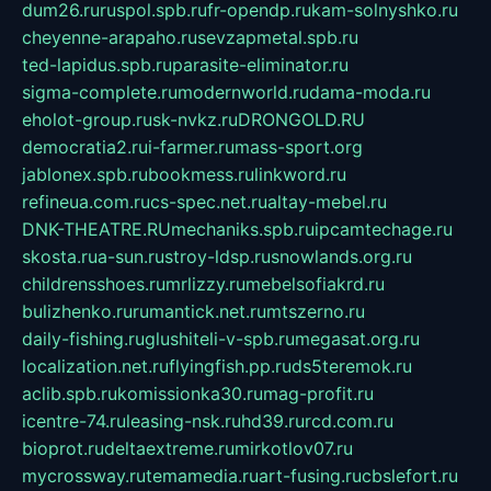
dum26.ru
ruspol.spb.ru
fr-opendp.ru
kam-solnyshko.ru
cheyenne-arapaho.ru
sevzapmetal.spb.ru
ted-lapidus.spb.ru
parasite-eliminator.ru
sigma-complete.ru
modernworld.ru
dama-moda.ru
eholot-group.ru
sk-nvkz.ru
DRONGOLD.RU
democratia2.ru
i-farmer.ru
mass-sport.org
jablonex.spb.ru
bookmess.ru
linkword.ru
refineua.com.ru
cs-spec.net.ru
altay-mebel.ru
DNK-THEATRE.RU
mechaniks.spb.ru
ipcamtechage.ru
skosta.ru
a-sun.ru
stroy-ldsp.ru
snowlands.org.ru
childrensshoes.ru
mrlizzy.ru
mebelsofiakrd.ru
bulizhenko.ru
rumantick.net.ru
mtszerno.ru
daily-fishing.ru
glushiteli-v-spb.ru
megasat.org.ru
localization.net.ru
flyingfish.pp.ru
ds5teremok.ru
aclib.spb.ru
komissionka30.ru
mag-profit.ru
icentre-74.ru
leasing-nsk.ru
hd39.ru
rcd.com.ru
bioprot.ru
deltaextreme.ru
mirkotlov07.ru
mycrossway.ru
temamedia.ru
art-fusing.ru
cbslefort.ru