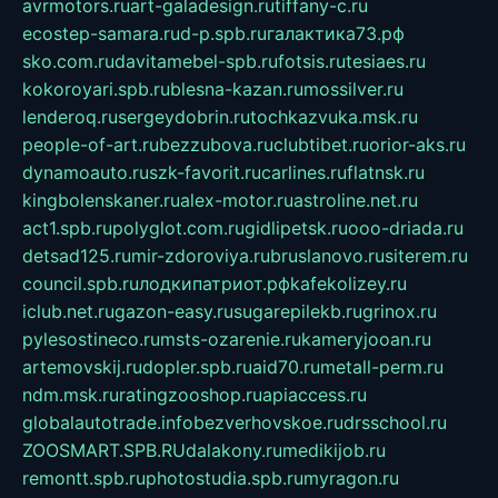
avrmotors.ru
art-galadesign.ru
tiffany-c.ru
ecostep-samara.ru
d-p.spb.ru
галактика73.рф
sko.com.ru
davitamebel-spb.ru
fotsis.ru
tesiaes.ru
kokoroyari.spb.ru
blesna-kazan.ru
mossilver.ru
lenderoq.ru
sergeydobrin.ru
tochkazvuka.msk.ru
people-of-art.ru
bezzubova.ru
clubtibet.ru
orior-aks.ru
dynamoauto.ru
szk-favorit.ru
carlines.ru
flatnsk.ru
kingbolenskaner.ru
alex-motor.ru
astroline.net.ru
act1.spb.ru
polyglot.com.ru
gidlipetsk.ru
ooo-driada.ru
detsad125.ru
mir-zdoroviya.ru
bruslanovo.ru
siterem.ru
council.spb.ru
лодкипатриот.рф
kafekolizey.ru
iclub.net.ru
gazon-easy.ru
sugarepilekb.ru
grinox.ru
pylesostineco.ru
msts-ozarenie.ru
kameryjooan.ru
artemovskij.ru
dopler.spb.ru
aid70.ru
metall-perm.ru
ndm.msk.ru
ratingzooshop.ru
apiaccess.ru
globalautotrade.info
bezverhovskoe.ru
drsschool.ru
ZOOSMART.SPB.RU
dalakony.ru
medikijob.ru
remontt.spb.ru
photostudia.spb.ru
myragon.ru