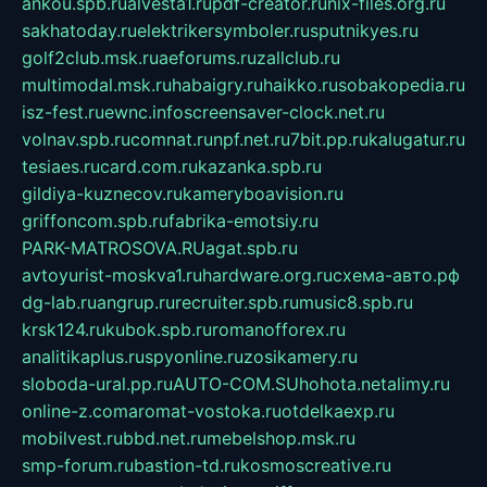
ankou.spb.ru
alvesta1.ru
pdf-creator.ru
nix-files.org.ru
sakhatoday.ru
elektrikersymboler.ru
sputnikyes.ru
golf2club.msk.ru
aeforums.ru
zallclub.ru
multimodal.msk.ru
habaigry.ru
haikko.ru
sobakopedia.ru
isz-fest.ru
ewnc.info
screensaver-clock.net.ru
volnav.spb.ru
comnat.ru
npf.net.ru
7bit.pp.ru
kalugatur.ru
tesiaes.ru
card.com.ru
kazanka.spb.ru
gildiya-kuznecov.ru
kameryboavision.ru
griffoncom.spb.ru
fabrika-emotsiy.ru
PARK-MATROSOVA.RU
agat.spb.ru
avtoyurist-moskva1.ru
hardware.org.ru
схема-авто.рф
dg-lab.ru
angrup.ru
recruiter.spb.ru
music8.spb.ru
krsk124.ru
kubok.spb.ru
romanofforex.ru
analitikaplus.ru
spyonline.ru
zosikamery.ru
sloboda-ural.pp.ru
AUTO-COM.SU
hohota.net
alimy.ru
online-z.com
aromat-vostoka.ru
otdelkaexp.ru
mobilvest.ru
bbd.net.ru
mebelshop.msk.ru
smp-forum.ru
bastion-td.ru
kosmoscreative.ru