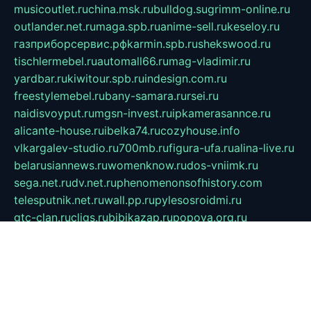
musicoutlet.ru
china.msk.ru
bulldog.su
grimm-online.ru
outlander.net.ru
maga.spb.ru
anime-sell.ru
keseloy.ru
газприборсервис.рф
karmin.spb.ru
shekswood.ru
tischlermebel.ru
automall66.ru
mag-vladimir.ru
yardbar.ru
kiwitour.spb.ru
indesign.com.ru
freestylemebel.ru
bany-samara.ru
rsei.ru
naidisvoyput.ru
mgsn-invest.ru
ipkamerasannce.ru
alicante-house.ru
ibelka74.ru
cozyhouse.info
vlkargalev-studio.ru
700mb.ru
figura-ufa.ru
alina-live.ru
belarusiannews.ru
womenknow.ru
dos-vniimk.ru
sega.net.ru
dv.net.ru
phenomenonsofhistory.com
telesputnik.net.ru
wall.pp.ru
pylesosroidmi.ru
gtc-clan.ru
cligs.ru
bibikazap.ru
popova.org.ru
netwhistler.spb.ru
bellvil.ru
bonzon.ru
iss-vladik.ru
defiparis.net.ru
las-gryzas.ru
amku.ru
electednews.spb.ru
feather.org.ru
spar72.ru
tankiigri.ru
dominus.com.ru
ibtree.ru
sanykool.pp.ru
unixlib.org.ru
menatep.spb.ru
gartenterrassen.ru
printeka.ru