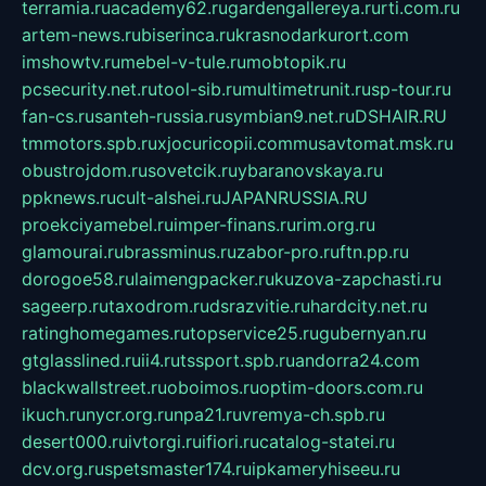
terramia.ru
academy62.ru
gardengallereya.ru
rti.com.ru
artem-news.ru
biserinca.ru
krasnodarkurort.com
imshowtv.ru
mebel-v-tule.ru
mobtopik.ru
pcsecurity.net.ru
tool-sib.ru
multimetrunit.ru
sp-tour.ru
fan-cs.ru
santeh-russia.ru
symbian9.net.ru
DSHAIR.RU
tmmotors.spb.ru
xjocuricopii.com
musavtomat.msk.ru
obustrojdom.ru
sovetcik.ru
ybaranovskaya.ru
ppknews.ru
cult-alshei.ru
JAPANRUSSIA.RU
proekciyamebel.ru
imper-finans.ru
rim.org.ru
glamourai.ru
brassminus.ru
zabor-pro.ru
ftn.pp.ru
dorogoe58.ru
laimengpacker.ru
kuzova-zapchasti.ru
sageerp.ru
taxodrom.ru
dsrazvitie.ru
hardcity.net.ru
ratinghomegames.ru
topservice25.ru
gubernyan.ru
gtglasslined.ru
ii4.ru
tssport.spb.ru
andorra24.com
blackwallstreet.ru
oboimos.ru
optim-doors.com.ru
ikuch.ru
nycr.org.ru
npa21.ru
vremya-ch.spb.ru
desert000.ru
ivtorgi.ru
ifiori.ru
catalog-statei.ru
dcv.org.ru
spetsmaster174.ru
ipkameryhiseeu.ru