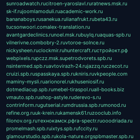
sunroadwatch.ru
citroen-yaroslavl.ru
ratnews.msk.ru
sk-if.ru
joomlamoduli.ru
academic-work.ru
bananaboys.ru
sanekua.ru
lianafrukt.ru
beta43.ru
tucsonwoori.com
alex-translation.ru
avantgardeclinics.ru
noel.msk.ru
buylq.ru
aquas-spb.ru
vilnerivne.com
bobry-2.ru
vtoroe-solnce.ru
nickysheen.ru
clockmir.ru
huntercraft.ru
стройокт.рф
webpixels.ru
pczz.msk.su
petrodvorets.spb.ru
nsintermed.spb.ru
avtovirazh-24.ru
jazzq.ru
czecot.ru
cruizi.spb.ru
spasskaya.spb.ru
kniris.ru
vkpeople.com
maminy-mysli.ru
arionorel.ru
khuseniosif.ru
dotmediacup.spb.ru
mebel-tiraspol.ru
all-books.biz
vmauto.spb.ru
shop-astyle.ru
derevo-s.ru
contrinform.ru
gutserial.ru
mdrussia.spb.ru
monod.ru
refine.org.ru
uk-krein.ru
kamensk61.ru
zooclub.info
filonov.org.ru
технокамск.рф
ra-spectr.ru
ooodriada.ru
promelmash.spb.ru
ixtys.spb.ru
fccity.ru
glamourstudio.spb.ru
kola-nature.org
spbmaster.spb.ru