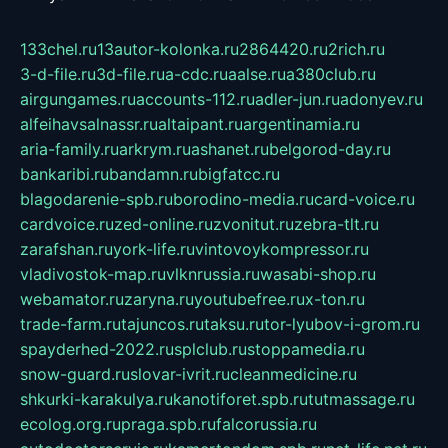
133chel.ru
13autor-kolonka.ru
2864420.ru
2rich.ru
3-d-file.ru
3d-file.ru
a-cdc.ru
aalse.ru
a380club.ru
airgungames.ru
accounts-112.ru
adler-jun.ru
adonyev.ru
alfeihavsalnassr.ru
altaipant.ru
argentinamia.ru
aria-family.ru
arkrym.ru
ashanet.ru
belgorod-day.ru
bankaribi.ru
bandamn.ru
bigfatcc.ru
blagodarenie-spb.ru
borodino-media.ru
card-voice.ru
cardvoice.ru
zed-online.ru
zvonitut.ru
zebra-tlt.ru
zarafshan.ru
york-life.ru
vintovoykompressor.ru
vladivostok-map.ru
vlknrussia.ru
wasabi-shop.ru
webamator.ru
zaryna.ru
youtubefree.ru
x-ton.ru
trade-farm.ru
tajuncos.ru
taksu.ru
tor-lyubov-i-grom.ru
spayderhed-2022.ru
splclub.ru
stoppamedia.ru
snow-guard.ru
slovar-ivrit.ru
cleanmedicine.ru
shkurki-karakulya.ru
kanotiforet.spb.ru
tutmassage.ru
ecolog.org.ru
praga.spb.ru
falcorussia.ru