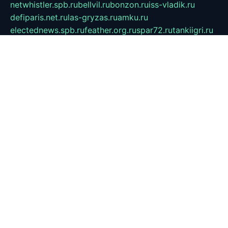
netwhistler.spb.ru
bellvil.ru
bonzon.ru
iss-vladik.ru
defiparis.net.ru
las-gryzas.ru
amku.ru
electednews.spb.ru
feather.org.ru
spar72.ru
tankiigri.ru
dominus.com.ru
ibtree.ru
sanykool.pp.ru
unixlib.org.ru
menatep.spb.ru
gartenterrassen.ru
printeka.ru
skvozilka.com.ru
parkovka-pub.ru
lovemobi.ru
art-ru.ru
emulatorz.com.ru
alucomp.com.ru
tatforum.com.ru
alternativa-profi.ru
dermakler.ru
artsurvey.ru
aredir.ru
khimspas.ru
centr-maxi.ru
2018r.ru
bort-stomer-defort.ru
professional2.ru
gibsons.ru
artselena.ru
art-pilot.ru
ingredient.spb.ru
npfpolimer.spb.ru
argentum.spb.ru
hom-edu.ru
af-num.ru
cashadvanceamericasev.org
trexp.spb.ru
apteka-gerzena.ru
vasilyevka.msk.ru
personalloanrgx.org
tishanskiysdk.ru
atma-volga.ru
yoga-media.ru
asmirnov.ru
betonvodincovo.ru
panonature.spb.ru
altai-team.ru
svobodatort.ru
taxi-rating.ru
icats24.ru
galeksy.ru
fixdream.ru