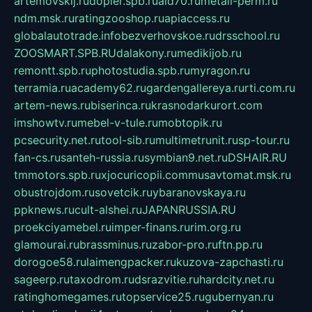
artemovskij.ru
dopler.spb.ru
aid70.ru
metall-perm.ru
ndm.msk.ru
ratingzooshop.ru
apiaccess.ru
globalautotrade.info
bezverhovskoe.ru
drsschool.ru
ZOOSMART.SPB.RU
dalakony.ru
medikijob.ru
remontt.spb.ru
photostudia.spb.ru
myragon.ru
terramia.ru
academy62.ru
gardengallereya.ru
rti.com.ru
artem-news.ru
biserinca.ru
krasnodarkurort.com
imshowtv.ru
mebel-v-tule.ru
mobtopik.ru
pcsecurity.net.ru
tool-sib.ru
multimetrunit.ru
sp-tour.ru
fan-cs.ru
santeh-russia.ru
symbian9.net.ru
DSHAIR.RU
tmmotors.spb.ru
xjocuricopii.com
musavtomat.msk.ru
obustrojdom.ru
sovetcik.ru
ybaranovskaya.ru
ppknews.ru
cult-alshei.ru
JAPANRUSSIA.RU
proekciyamebel.ru
imper-finans.ru
rim.org.ru
glamourai.ru
brassminus.ru
zabor-pro.ru
ftn.pp.ru
dorogoe58.ru
laimengpacker.ru
kuzova-zapchasti.ru
sageerp.ru
taxodrom.ru
dsrazvitie.ru
hardcity.net.ru
ratinghomegames.ru
topservice25.ru
gubernyan.ru