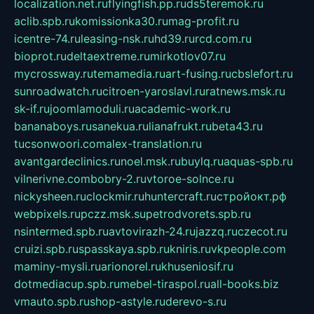
localization.net.ru
flyingfish.pp.ru
ds5teremok.ru
aclib.spb.ru
komissionka30.ru
mag-profit.ru
icentre-74.ru
leasing-nsk.ru
hd39.ru
rcd.com.ru
bioprot.ru
deltaextreme.ru
mirkotlov07.ru
mycrossway.ru
temamedia.ru
art-fusing.ru
cbslefort.ru
sunroadwatch.ru
citroen-yaroslavl.ru
ratnews.msk.ru
sk-if.ru
joomlamoduli.ru
academic-work.ru
bananaboys.ru
sanekua.ru
lianafrukt.ru
beta43.ru
tucsonwoori.com
alex-translation.ru
avantgardeclinics.ru
noel.msk.ru
buylq.ru
aquas-spb.ru
vilnerivne.com
bobry-2.ru
vtoroe-solnce.ru
nickysheen.ru
clockmir.ru
huntercraft.ru
стройокт.рф
webpixels.ru
pczz.msk.su
petrodvorets.spb.ru
nsintermed.spb.ru
avtovirazh-24.ru
jazzq.ru
czecot.ru
cruizi.spb.ru
spasskaya.spb.ru
kniris.ru
vkpeople.com
maminy-mysli.ru
arionorel.ru
khuseniosif.ru
dotmediacup.spb.ru
mebel-tiraspol.ru
all-books.biz
vmauto.spb.ru
shop-astyle.ru
derevo-s.ru