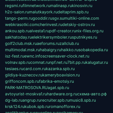
regsmi.ru
filmnetwork.ru
malinasp.ru
kinosvin.ru
h2o-salon.ru
malutkayork.ru
deltaprim.spb.ru
tango-perm.ru
gooddir.ru
sgv.su
multiki-online.com
webkrasotki.com
cherinvest.ru
detskiy-ostrov.ru
ankou.spb.ru
alvesta1.ru
pdf-creator.ru
nix-files.org.ru
sakhatoday.ru
elektrikersymboler.ru
sputnikyes.ru
golf2club.msk.ru
aeforums.ru
zallclub.ru
multimodal.msk.ru
habaigry.ru
haikko.ru
sobakopedia.ru
isz-fest.ru
ewnc.info
screensaver-clock.net.ru
volnav.spb.ru
comnat.ru
npf.net.ru
7bit.pp.ru
kalugatur.ru
tesiaes.ru
card.com.ru
kazanka.spb.ru
gildiya-kuznecov.ru
kameryboavision.ru
griffoncom.spb.ru
fabrika-emotsiy.ru
PARK-MATROSOVA.RU
agat.spb.ru
avtoyurist-moskva1.ru
hardware.org.ru
схема-авто.рф
dg-lab.ru
angrup.ru
recruiter.spb.ru
music8.spb.ru
krsk124.ru
kubok.spb.ru
romanofforex.ru
analitikaplus.ru
spyonline.ru
zosikamery.ru