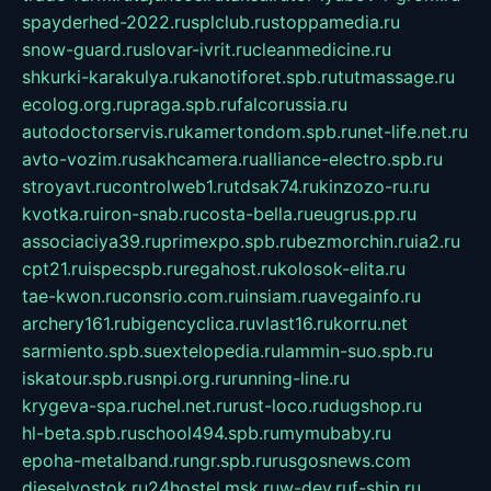
spayderhed-2022.ru
splclub.ru
stoppamedia.ru
snow-guard.ru
slovar-ivrit.ru
cleanmedicine.ru
shkurki-karakulya.ru
kanotiforet.spb.ru
tutmassage.ru
ecolog.org.ru
praga.spb.ru
falcorussia.ru
autodoctorservis.ru
kamertondom.spb.ru
net-life.net.ru
avto-vozim.ru
sakhcamera.ru
alliance-electro.spb.ru
stroyavt.ru
controlweb1.ru
tdsak74.ru
kinzozo-ru.ru
kvotka.ru
iron-snab.ru
costa-bella.ru
eugrus.pp.ru
associaciya39.ru
primexpo.spb.ru
bezmorchin.ru
ia2.ru
cpt21.ru
ispecspb.ru
regahost.ru
kolosok-elita.ru
tae-kwon.ru
consrio.com.ru
insiam.ru
avegainfo.ru
archery161.ru
bigencyclica.ru
vlast16.ru
korru.net
sarmiento.spb.su
extelopedia.ru
lammin-suo.spb.ru
iskatour.spb.ru
snpi.org.ru
running-line.ru
krygeva-spa.ru
chel.net.ru
rust-loco.ru
dugshop.ru
hl-beta.spb.ru
school494.spb.ru
mymubaby.ru
epoha-metalband.ru
ngr.spb.ru
rusgosnews.com
dieselvostok.ru
24hostel.msk.ru
w-dev.ru
f-ship.ru