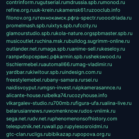
contrinform.ru
gutserial.ru
mdrussia.spb.ru
monod.ru
refine.org.ru
uk-krein.ru
kamensk61.ru
zooclub.info
filonov.org.ru
технокамск.рф
ra-spectr.ru
ooodriada.ru
promelmash.spb.ru
ixtys.spb.ru
fccity.ru
glamourstudio.spb.ru
kola-nature.org
spbmaster.spb.ru
musicoutlet.ru
china.msk.ru
bulldog.su
grimm-online.ru
outlander.net.ru
maga.spb.ru
anime-sell.ru
keseloy.ru
газприборсервис.рф
karmin.spb.ru
shekswood.ru
tischlermebel.ru
automall66.ru
mag-vladimir.ru
yardbar.ru
kiwitour.spb.ru
indesign.com.ru
freestylemebel.ru
bany-samara.ru
rsei.ru
naidisvoyput.ru
mgsn-invest.ru
ipkamerasannce.ru
alicante-house.ru
ibelka74.ru
cozyhouse.info
vlkargalev-studio.ru
700mb.ru
figura-ufa.ru
alina-live.ru
belarusiannews.ru
womenknow.ru
dos-vniimk.ru
sega.net.ru
dv.net.ru
phenomenonsofhistory.com
telesputnik.net.ru
wall.pp.ru
pylesosroidmi.ru
gtc-clan.ru
cligs.ru
bibikazap.ru
popova.org.ru