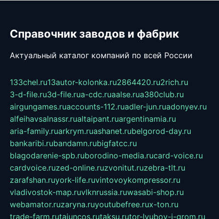
Справочник заводов и фабрик
Актуальный каталог компаний по всей России
133chel.ru
13autor-kolonka.ru
2864420.ru
2rich.ru
3-d-file.ru
3d-file.ru
a-cdc.ru
aalse.ru
a380club.ru
airgungames.ru
accounts-112.ru
adler-jun.ru
adonyev.ru
alfeihavsalnassr.ru
altaipant.ru
argentinamia.ru
aria-family.ru
arkrym.ru
ashanet.ru
belgorod-day.ru
bankaribi.ru
bandamn.ru
bigfatcc.ru
blagodarenie-spb.ru
borodino-media.ru
card-voice.ru
cardvoice.ru
zed-online.ru
zvonitut.ru
zebra-tlt.ru
zarafshan.ru
york-life.ru
vintovoykompressor.ru
vladivostok-map.ru
vlknrussia.ru
wasabi-shop.ru
webamator.ru
zaryna.ru
youtubefree.ru
x-ton.ru
trade-farm.ru
tajuncos.ru
taksu.ru
tor-lyubov-i-grom.ru