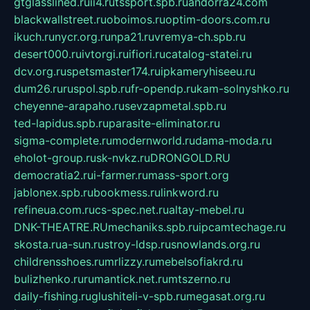
gtglasslined.ru
ii4.ru
tssport.spb.ru
andorra24.com
blackwallstreet.ru
oboimos.ru
optim-doors.com.ru
ikuch.ru
nycr.org.ru
npa21.ru
vremya-ch.spb.ru
desert000.ru
ivtorgi.ru
ifiori.ru
catalog-statei.ru
dcv.org.ru
spetsmaster174.ru
ipkameryhiseeu.ru
dum26.ru
ruspol.spb.ru
fr-opendp.ru
kam-solnyshko.ru
cheyenne-arapaho.ru
sevzapmetal.spb.ru
ted-lapidus.spb.ru
parasite-eliminator.ru
sigma-complete.ru
modernworld.ru
dama-moda.ru
eholot-group.ru
sk-nvkz.ru
DRONGOLD.RU
democratia2.ru
i-farmer.ru
mass-sport.org
jablonex.spb.ru
bookmess.ru
linkword.ru
refineua.com.ru
cs-spec.net.ru
altay-mebel.ru
DNK-THEATRE.RU
mechaniks.spb.ru
ipcamtechage.ru
skosta.ru
a-sun.ru
stroy-ldsp.ru
snowlands.org.ru
childrensshoes.ru
mrlizzy.ru
mebelsofiakrd.ru
bulizhenko.ru
rumantick.net.ru
mtszerno.ru
daily-fishing.ru
glushiteli-v-spb.ru
megasat.org.ru