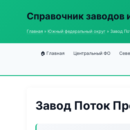
Справочник заводов 
Главная
»
Южный федеральный округ
» Завод П
🏠 Главная
Центральный ФО
Севе
Завод Поток П