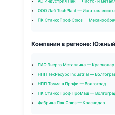
АО Индустрия Пак — Листо- и метал
ООО Лаб TechPlant — Изготовление 
ПК СтанкоПроф Союз — Механообраб
Компании в регионе: Южный
ПАО Энерго Металлика — Краснодар
НПП ТехРесурс Industrial — Волгогра
НПП Точмаш Профи — Волгоград
ПК СтанкоПроф ПроМаш — Волгогра
Фабрика Пак Союз — Краснодар