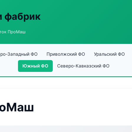
и фабрик
оток ПроМаш
ро-Западный ФО
Приволжский ФО
Уральский ФО
Южный ФО
Северо-Кавказский ФО
роМаш