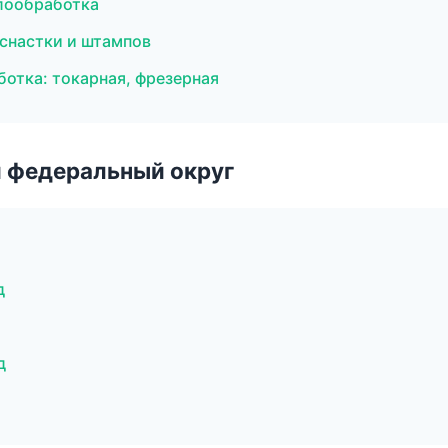
лообработка
оснастки и штампов
отка: токарная, фрезерная
 федеральный округ
д
д