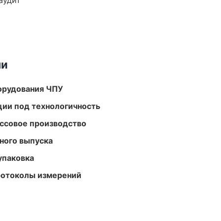
аудит
ми
орудования ЧПУ
ции под технологичность
ассовое производство
ного выпуска
упаковка
ротоколы измерений