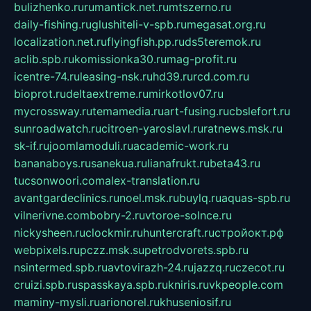
bulizhenko.ru
rumantick.net.ru
mtszerno.ru
daily-fishing.ru
glushiteli-v-spb.ru
megasat.org.ru
localization.net.ru
flyingfish.pp.ru
ds5teremok.ru
aclib.spb.ru
komissionka30.ru
mag-profit.ru
icentre-74.ru
leasing-nsk.ru
hd39.ru
rcd.com.ru
bioprot.ru
deltaextreme.ru
mirkotlov07.ru
mycrossway.ru
temamedia.ru
art-fusing.ru
cbslefort.ru
sunroadwatch.ru
citroen-yaroslavl.ru
ratnews.msk.ru
sk-if.ru
joomlamoduli.ru
academic-work.ru
bananaboys.ru
sanekua.ru
lianafrukt.ru
beta43.ru
tucsonwoori.com
alex-translation.ru
avantgardeclinics.ru
noel.msk.ru
buylq.ru
aquas-spb.ru
vilnerivne.com
bobry-2.ru
vtoroe-solnce.ru
nickysheen.ru
clockmir.ru
huntercraft.ru
стройокт.рф
webpixels.ru
pczz.msk.su
petrodvorets.spb.ru
nsintermed.spb.ru
avtovirazh-24.ru
jazzq.ru
czecot.ru
cruizi.spb.ru
spasskaya.spb.ru
kniris.ru
vkpeople.com
maminy-mysli.ru
arionorel.ru
khuseniosif.ru