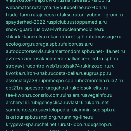
vladivostok-map.ru
vlknrussia.ru
wasabi-shop.ru
webamator.ru
zaryna.ru
youtubefree.ru
x-ton.ru
trade-farm.ru
tajuncos.ru
taksu.ru
tor-lyubov-i-grom.ru
spayderhed-2022.ru
splclub.ru
stoppamedia.ru
snow-guard.ru
slovar-ivrit.ru
cleanmedicine.ru
shkurki-karakulya.ru
kanotiforet.spb.ru
tutmassage.ru
ecolog.org.ru
praga.spb.ru
falcorussia.ru
autodoctorservis.ru
kamertondom.spb.ru
net-life.net.ru
avto-vozim.ru
sakhcamera.ru
alliance-electro.spb.ru
stroyavt.ru
controlweb1.ru
tdsak74.ru
kinzozo-ru.ru
kvotka.ru
iron-snab.ru
costa-bella.ru
eugrus.pp.ru
associaciya39.ru
primexpo.spb.ru
bezmorchin.ru
ia2.ru
cpt21.ru
ispecspb.ru
regahost.ru
kolosok-elita.ru
tae-kwon.ru
consrio.com.ru
insiam.ru
avegainfo.ru
archery161.ru
bigencyclica.ru
vlast16.ru
korru.net
sarmiento.spb.su
extelopedia.ru
lammin-suo.spb.ru
iskatour.spb.ru
snpi.org.ru
running-line.ru
krygeva-spa.ru
chel.net.ru
rust-loco.ru
dugshop.ru