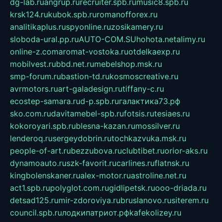
dg-lab.ru
angrup.ru
recruiter.spb.ru
music8.spb.ru
krsk124.ru
kubok.spb.ru
romanofforex.ru
analitikaplus.ru
spyonline.ru
zosikamery.ru
sloboda-ural.pp.ru
AUTO-COM.SU
hohota.net
alimy.ru
online-z.com
aromat-vostoka.ru
otdelkaexp.ru
mobilvest.ru
bbd.net.ru
mebelshop.msk.ru
smp-forum.ru
bastion-td.ru
kosmoscreative.ru
avrmotors.ru
art-galadesign.ru
tiffany-c.ru
ecostep-samara.ru
d-p.spb.ru
галактика73.рф
sko.com.ru
davitamebel-spb.ru
fotsis.ru
tesiaes.ru
kokoroyari.spb.ru
blesna-kazan.ru
mossilver.ru
lenderoq.ru
sergeydobrin.ru
tochkazvuka.msk.ru
people-of-art.ru
bezzubova.ru
clubtibet.ru
orior-aks.ru
dynamoauto.ru
szk-favorit.ru
carlines.ru
flatnsk.ru
kingbolenskaner.ru
alex-motor.ru
astroline.net.ru
act1.spb.ru
polyglot.com.ru
gidlipetsk.ru
ooo-driada.ru
detsad125.ru
mir-zdoroviya.ru
bruslanovo.ru
siterem.ru
council.spb.ru
лодкипатриот.рф
kafekolizey.ru