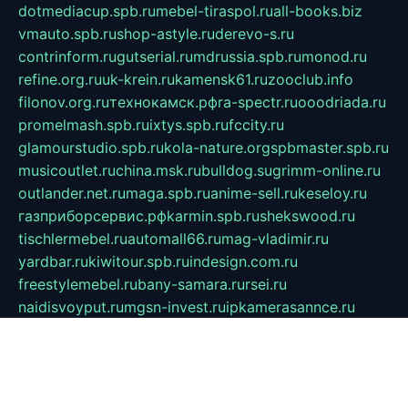
dotmediacup.spb.ru
mebel-tiraspol.ru
all-books.biz
vmauto.spb.ru
shop-astyle.ru
derevo-s.ru
contrinform.ru
gutserial.ru
mdrussia.spb.ru
monod.ru
refine.org.ru
uk-krein.ru
kamensk61.ru
zooclub.info
filonov.org.ru
технокамск.рф
ra-spectr.ru
ooodriada.ru
promelmash.spb.ru
ixtys.spb.ru
fccity.ru
glamourstudio.spb.ru
kola-nature.org
spbmaster.spb.ru
musicoutlet.ru
china.msk.ru
bulldog.su
grimm-online.ru
outlander.net.ru
maga.spb.ru
anime-sell.ru
keseloy.ru
газприборсервис.рф
karmin.spb.ru
shekswood.ru
tischlermebel.ru
automall66.ru
mag-vladimir.ru
yardbar.ru
kiwitour.spb.ru
indesign.com.ru
freestylemebel.ru
bany-samara.ru
rsei.ru
naidisvoyput.ru
mgsn-invest.ru
ipkamerasannce.ru
alicante-house.ru
ibelka74.ru
cozyhouse.info
vlkargalev-studio.ru
700mb.ru
figura-ufa.ru
alina-live.ru
belarusiannews.ru
womenknow.ru
dos-vniimk.ru
sega.net.ru
dv.net.ru
phenomenonsofhistory.com