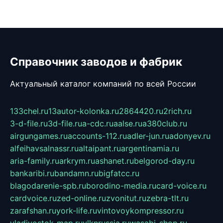
Справочник заводов и фабрик
Актуальный каталог компаний по всей России
133chel.ru
13autor-kolonka.ru
2864420.ru
2rich.ru
3-d-file.ru
3d-file.ru
a-cdc.ru
aalse.ru
a380club.ru
airgungames.ru
accounts-112.ru
adler-jun.ru
adonyev.ru
alfeihavsalnassr.ru
altaipant.ru
argentinamia.ru
aria-family.ru
arkrym.ru
ashanet.ru
belgorod-day.ru
bankaribi.ru
bandamn.ru
bigfatcc.ru
blagodarenie-spb.ru
borodino-media.ru
card-voice.ru
cardvoice.ru
zed-online.ru
zvonitut.ru
zebra-tlt.ru
zarafshan.ru
york-life.ru
vintovoykompressor.ru