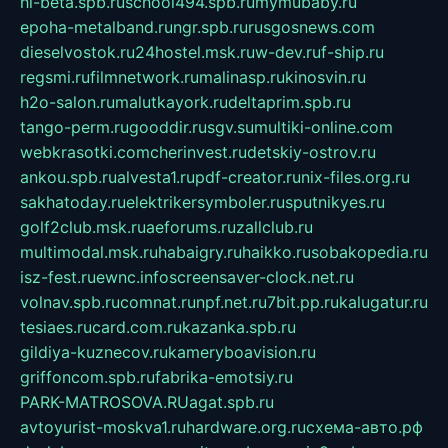
hl-beta.spb.ru
school494.spb.ru
mymubaby.ru
epoha-metalband.ru
ngr.spb.ru
rusgosnews.com
dieselvostok.ru
24hostel.msk.ru
w-dev.ru
f-ship.ru
regsmi.ru
filmnetwork.ru
malinasp.ru
kinosvin.ru
h2o-salon.ru
malutkayork.ru
deltaprim.spb.ru
tango-perm.ru
gooddir.ru
sgv.su
multiki-online.com
webkrasotki.com
cherinvest.ru
detskiy-ostrov.ru
ankou.spb.ru
alvesta1.ru
pdf-creator.ru
nix-files.org.ru
sakhatoday.ru
elektrikersymboler.ru
sputnikyes.ru
golf2club.msk.ru
aeforums.ru
zallclub.ru
multimodal.msk.ru
habaigry.ru
haikko.ru
sobakopedia.ru
isz-fest.ru
ewnc.info
screensaver-clock.net.ru
volnav.spb.ru
comnat.ru
npf.net.ru
7bit.pp.ru
kalugatur.ru
tesiaes.ru
card.com.ru
kazanka.spb.ru
gildiya-kuznecov.ru
kameryboavision.ru
griffoncom.spb.ru
fabrika-emotsiy.ru
PARK-MATROSOVA.RU
agat.spb.ru
avtoyurist-moskva1.ru
hardware.org.ru
схема-авто.рф