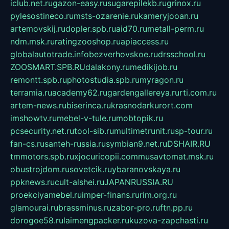
iclub.net.ru
gazon-easy.ru
sugarepilekb.ru
grinox.ru
pylesostineco.ru
msts-ozarenie.ru
kameryjooan.ru
artemovskij.ru
dopler.spb.ru
aid70.ru
metall-perm.ru
ndm.msk.ru
ratingzooshop.ru
apiaccess.ru
globalautotrade.info
bezverhovskoe.ru
drsschool.ru
ZOOSMART.SPB.RU
dalakony.ru
medikijob.ru
remontt.spb.ru
photostudia.spb.ru
myragon.ru
terramia.ru
academy62.ru
gardengallereya.ru
rti.com.ru
artem-news.ru
biserinca.ru
krasnodarkurort.com
imshowtv.ru
mebel-v-tule.ru
mobtopik.ru
pcsecurity.net.ru
tool-sib.ru
multimetrunit.ru
sp-tour.ru
fan-cs.ru
santeh-russia.ru
symbian9.net.ru
DSHAIR.RU
tmmotors.spb.ru
xjocuricopii.com
musavtomat.msk.ru
obustrojdom.ru
sovetcik.ru
ybaranovskaya.ru
ppknews.ru
cult-alshei.ru
JAPANRUSSIA.RU
proekciyamebel.ru
imper-finans.ru
rim.org.ru
glamourai.ru
brassminus.ru
zabor-pro.ru
ftn.pp.ru
dorogoe58.ru
laimengpacker.ru
kuzova-zapchasti.ru