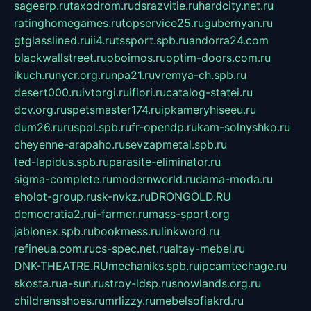
sageerp.ru
taxodrom.ru
dsrazvitie.ru
hardcity.net.ru
ratinghomegames.ru
topservice25.ru
gubernyan.ru
gtglasslined.ru
ii4.ru
tssport.spb.ru
andorra24.com
blackwallstreet.ru
oboimos.ru
optim-doors.com.ru
ikuch.ru
nycr.org.ru
npa21.ru
vremya-ch.spb.ru
desert000.ru
ivtorgi.ru
ifiori.ru
catalog-statei.ru
dcv.org.ru
spetsmaster174.ru
ipkameryhiseeu.ru
dum26.ru
ruspol.spb.ru
fr-opendp.ru
kam-solnyshko.ru
cheyenne-arapaho.ru
sevzapmetal.spb.ru
ted-lapidus.spb.ru
parasite-eliminator.ru
sigma-complete.ru
modernworld.ru
dama-moda.ru
eholot-group.ru
sk-nvkz.ru
DRONGOLD.RU
democratia2.ru
i-farmer.ru
mass-sport.org
jablonex.spb.ru
bookmess.ru
linkword.ru
refineua.com.ru
cs-spec.net.ru
altay-mebel.ru
DNK-THEATRE.RU
mechaniks.spb.ru
ipcamtechage.ru
skosta.ru
a-sun.ru
stroy-ldsp.ru
snowlands.org.ru
childrensshoes.ru
mrlizzy.ru
mebelsofiakrd.ru