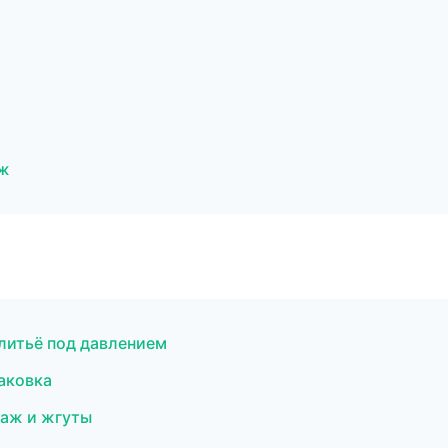
еж
литьё под давлением
аковка
аж и жгуты