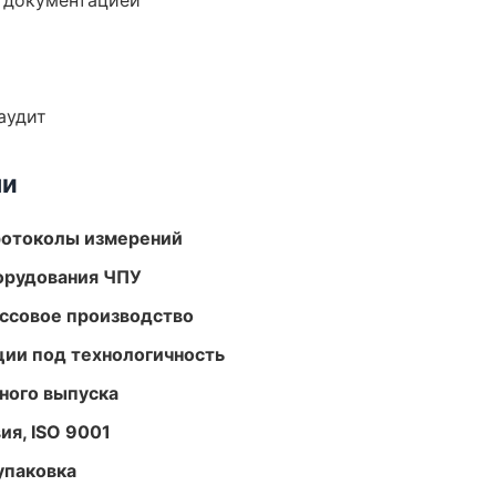
е документацией
аудит
ми
ротоколы измерений
орудования ЧПУ
ассовое производство
ции под технологичность
ного выпуска
ия, ISO 9001
упаковка