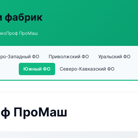
и фабрик
нкоПроф ПроМаш
ро-Западный ФО
Приволжский ФО
Уральский ФО
Южный ФО
Северо-Кавказский ФО
оф ПроМаш