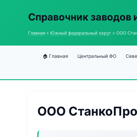
Справочник заводов 
Главная
»
Южный федеральный округ
» ООО Ста
🏠 Главная
Центральный ФО
Севе
ООО СтанкоПр