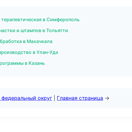
я терапевтическая в Симферополь
настки и штампов в Тольятти
обработка в Махачкала
производство в Улан-Удэ
программы в Казань
 федеральный округ
|
Главная страница
→