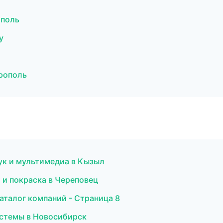
ополь
у
рополь
вук и мультимедиа в Кызыл
 и покраска в Череповец
аталог компаний - Страница 8
истемы в Новосибирск