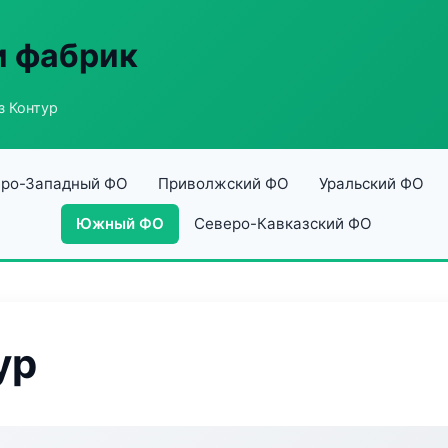
и фабрик
 Контур
ро-Западный ФО
Приволжский ФО
Уральский ФО
Южный ФО
Северо-Кавказский ФО
ур