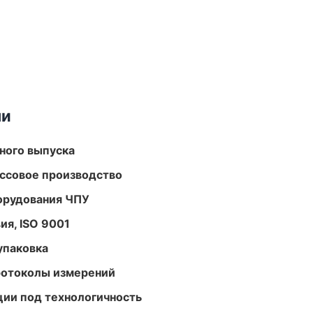
ми
ного выпуска
ассовое производство
орудования ЧПУ
ия, ISO 9001
упаковка
ротоколы измерений
ции под технологичность