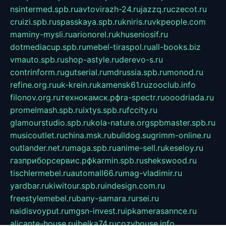
nsintermed.spb.ru
avtovirazh-24.ru
jazzq.ru
czecot.ru
cruizi.spb.ru
spasskaya.spb.ru
kniris.ru
vkpeople.com
maminy-mysli.ru
arionorel.ru
khuseniosif.ru
dotmediacup.spb.ru
mebel-tiraspol.ru
all-books.biz
vmauto.spb.ru
shop-astyle.ru
derevo-s.ru
contrinform.ru
gutserial.ru
mdrussia.spb.ru
monod.ru
refine.org.ru
uk-krein.ru
kamensk61.ru
zooclub.info
filonov.org.ru
технокамск.рф
ra-spectr.ru
ooodriada.ru
promelmash.spb.ru
ixtys.spb.ru
fccity.ru
glamourstudio.spb.ru
kola-nature.org
spbmaster.spb.ru
musicoutlet.ru
china.msk.ru
bulldog.su
grimm-online.ru
outlander.net.ru
maga.spb.ru
anime-sell.ru
keseloy.ru
газприборсервис.рф
karmin.spb.ru
shekswood.ru
tischlermebel.ru
automall66.ru
mag-vladimir.ru
yardbar.ru
kiwitour.spb.ru
indesign.com.ru
freestylemebel.ru
bany-samara.ru
rsei.ru
naidisvoyput.ru
mgsn-invest.ru
ipkamerasannce.ru
alicante-house.ru
ibelka74.ru
cozyhouse.info