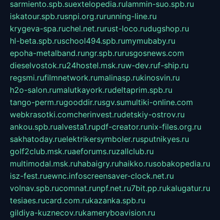
sarmiento.spb.su
extelopedia.ru
lammin-suo.spb.ru
iskatour.spb.ru
snpi.org.ru
running-line.ru
krygeva-spa.ru
chel.net.ru
rust-loco.ru
dugshop.ru
hl-beta.spb.ru
school494.spb.ru
mymubaby.ru
epoha-metalband.ru
ngr.spb.ru
rusgosnews.com
dieselvostok.ru
24hostel.msk.ru
w-dev.ru
f-ship.ru
regsmi.ru
filmnetwork.ru
malinasp.ru
kinosvin.ru
h2o-salon.ru
malutkayork.ru
deltaprim.spb.ru
tango-perm.ru
gooddir.ru
sgv.su
multiki-online.com
webkrasotki.com
cherinvest.ru
detskiy-ostrov.ru
ankou.spb.ru
alvesta1.ru
pdf-creator.ru
nix-files.org.ru
sakhatoday.ru
elektrikersymboler.ru
sputnikyes.ru
golf2club.msk.ru
aeforums.ru
zallclub.ru
multimodal.msk.ru
habaigry.ru
haikko.ru
sobakopedia.ru
isz-fest.ru
ewnc.info
screensaver-clock.net.ru
volnav.spb.ru
comnat.ru
npf.net.ru
7bit.pp.ru
kalugatur.ru
tesiaes.ru
card.com.ru
kazanka.spb.ru
gildiya-kuznecov.ru
kameryboavision.ru