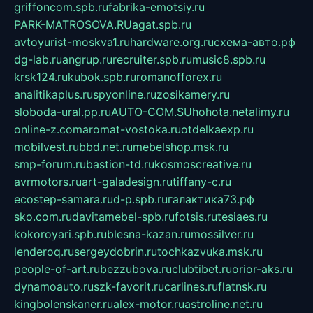
griffoncom.spb.ru
fabrika-emotsiy.ru
PARK-MATROSOVA.RU
agat.spb.ru
avtoyurist-moskva1.ru
hardware.org.ru
схема-авто.рф
dg-lab.ru
angrup.ru
recruiter.spb.ru
music8.spb.ru
krsk124.ru
kubok.spb.ru
romanofforex.ru
analitikaplus.ru
spyonline.ru
zosikamery.ru
sloboda-ural.pp.ru
AUTO-COM.SU
hohota.net
alimy.ru
online-z.com
aromat-vostoka.ru
otdelkaexp.ru
mobilvest.ru
bbd.net.ru
mebelshop.msk.ru
smp-forum.ru
bastion-td.ru
kosmoscreative.ru
avrmotors.ru
art-galadesign.ru
tiffany-c.ru
ecostep-samara.ru
d-p.spb.ru
галактика73.рф
sko.com.ru
davitamebel-spb.ru
fotsis.ru
tesiaes.ru
kokoroyari.spb.ru
blesna-kazan.ru
mossilver.ru
lenderoq.ru
sergeydobrin.ru
tochkazvuka.msk.ru
people-of-art.ru
bezzubova.ru
clubtibet.ru
orior-aks.ru
dynamoauto.ru
szk-favorit.ru
carlines.ru
flatnsk.ru
kingbolenskaner.ru
alex-motor.ru
astroline.net.ru