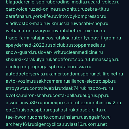
blagodarenie-spb.ru
borodino-media.ru
card-voice.ru
cardvoice.ru
zed-online.ru
zvonitut.ru
zebra-tlt.ru
zarafshan.ru
york-life.ru
vintovoykompressor.ru
vladivostok-map.ru
vlknrussia.ru
wasabi-shop.ru
webamator.ru
zaryna.ru
youtubefree.ru
x-ton.ru
trade-farm.ru
tajuncos.ru
taksu.ru
tor-lyubov-i-grom.ru
spayderhed-2022.ru
splclub.ru
stoppamedia.ru
snow-guard.ru
slovar-ivrit.ru
cleanmedicine.ru
shkurki-karakulya.ru
kanotiforet.spb.ru
tutmassage.ru
ecolog.org.ru
praga.spb.ru
falcorussia.ru
autodoctorservis.ru
kamertondom.spb.ru
net-life.net.ru
avto-vozim.ru
sakhcamera.ru
alliance-electro.spb.ru
stroyavt.ru
controlweb1.ru
tdsak74.ru
kinzozo-ru.ru
kvotka.ru
iron-snab.ru
costa-bella.ru
eugrus.pp.ru
associaciya39.ru
primexpo.spb.ru
bezmorchin.ru
ia2.ru
cpt21.ru
ispecspb.ru
regahost.ru
kolosok-elita.ru
tae-kwon.ru
consrio.com.ru
insiam.ru
avegainfo.ru
archery161.ru
bigencyclica.ru
vlast16.ru
korru.net