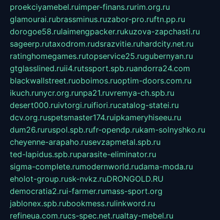
proekciyamebel.ru
imper-finans.ru
rim.org.ru
glamourai.ru
brassminus.ru
zabor-pro.ru
ftn.pp.ru
dorogoe58.ru
laimengpacker.ru
kuzova-zapchasti.ru
sageerp.ru
taxodrom.ru
dsrazvitie.ru
hardcity.net.ru
ratinghomegames.ru
topservice25.ru
gubernyan.ru
gtglasslined.ru
ii4.ru
tssport.spb.ru
andorra24.com
blackwallstreet.ru
oboimos.ru
optim-doors.com.ru
ikuch.ru
nycr.org.ru
npa21.ru
vremya-ch.spb.ru
desert000.ru
ivtorgi.ru
ifiori.ru
catalog-statei.ru
dcv.org.ru
spetsmaster174.ru
ipkameryhiseeu.ru
dum26.ru
ruspol.spb.ru
fr-opendp.ru
kam-solnyshko.ru
cheyenne-arapaho.ru
sevzapmetal.spb.ru
ted-lapidus.spb.ru
parasite-eliminator.ru
sigma-complete.ru
modernworld.ru
dama-moda.ru
eholot-group.ru
sk-nvkz.ru
DRONGOLD.RU
democratia2.ru
i-farmer.ru
mass-sport.org
jablonex.spb.ru
bookmess.ru
linkword.ru
refineua.com.ru
cs-spec.net.ru
altay-mebel.ru