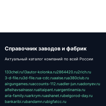
Справочник заводов и фабрик
Актуальный каталог компаний по всей России
133chel.ru
13autor-kolonka.ru
2864420.ru
2rich.ru
3-d-file.ru
3d-file.ru
a-cdc.ru
aalse.ru
a380club.ru
airgungames.ru
accounts-112.ru
adler-jun.ru
adonyev.ru
alfeihavsalnassr.ru
altaipant.ru
argentinamia.ru
aria-family.ru
arkrym.ru
ashanet.ru
belgorod-day.ru
bankaribi.ru
bandamn.ru
bigfatcc.ru