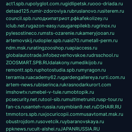
act1.spb.ru
polyglot.com.ru
gidlipetsk.ru
ooo-driada.ru
detsad125.ru
mir-zdoroviya.ru
bruslanovo.ru
siterem.ru
council.spb.ru
лодкипатриот.рф
kafekolizey.ru
iclub.net.ru
gazon-easy.ru
sugarepilekb.ru
grinox.ru
pylesostineco.ru
msts-ozarenie.ru
kameryjooan.ru
artemovskij.ru
dopler.spb.ru
aid70.ru
metall-perm.ru
ndm.msk.ru
ratingzooshop.ru
apiaccess.ru
globalautotrade.info
bezverhovskoe.ru
drsschool.ru
ZOOSMART.SPB.RU
dalakony.ru
medikijob.ru
remontt.spb.ru
photostudia.spb.ru
myragon.ru
terramia.ru
academy62.ru
gardengallereya.ru
rti.com.ru
artem-news.ru
biserinca.ru
krasnodarkurort.com
imshowtv.ru
mebel-v-tule.ru
mobtopik.ru
pcsecurity.net.ru
tool-sib.ru
multimetrunit.ru
sp-tour.ru
fan-cs.ru
santeh-russia.ru
symbian9.net.ru
DSHAIR.RU
tmmotors.spb.ru
xjocuricopii.com
musavtomat.msk.ru
obustrojdom.ru
sovetcik.ru
ybaranovskaya.ru
ppknews.ru
cult-alshei.ru
JAPANRUSSIA.RU