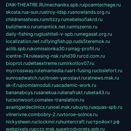
DNK-THEATRE.RU
mechaniks.spb.ru
ipcamtechage.ru
skosta.ru
a-sun.ru
stroy-ldsp.ru
snowlands.org.ru
childrensshoes.ru
mrlizzy.ru
mebelsofiakrd.ru
bulizhenko.ru
rumantick.net.ru
mtszerno.ru
daily-fishing.ru
glushiteli-v-spb.ru
megasat.org.ru
localization.net.ru
flyingfish.pp.ru
ds5teremok.ru
aclib.spb.ru
komissionka30.ru
mag-profit.ru
icentre-74.ru
leasing-nsk.ru
hd39.ru
rcd.com.ru
bioprot.ru
deltaextreme.ru
mirkotlov07.ru
mycrossway.ru
temamedia.ru
art-fusing.ru
cbslefort.ru
sunroadwatch.ru
citroen-yaroslavl.ru
ratnews.msk.ru
sk-if.ru
joomlamoduli.ru
academic-work.ru
bananaboys.ru
sanekua.ru
lianafrukt.ru
beta43.ru
tucsonwoori.com
alex-translation.ru
avantgardeclinics.ru
noel.msk.ru
buylq.ru
aquas-spb.ru
vilnerivne.com
bobry-2.ru
vtoroe-solnce.ru
nickysheen.ru
clockmir.ru
huntercraft.ru
стройокт.рф
webpixels.ru
pczz.msk.su
petrodvorets.spb.ru