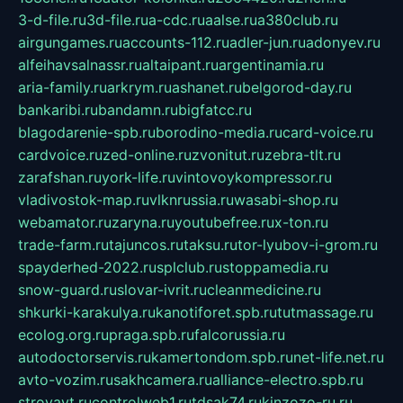
3-d-file.ru
3d-file.ru
a-cdc.ru
aalse.ru
a380club.ru
airgungames.ru
accounts-112.ru
adler-jun.ru
adonyev.ru
alfeihavsalnassr.ru
altaipant.ru
argentinamia.ru
aria-family.ru
arkrym.ru
ashanet.ru
belgorod-day.ru
bankaribi.ru
bandamn.ru
bigfatcc.ru
blagodarenie-spb.ru
borodino-media.ru
card-voice.ru
cardvoice.ru
zed-online.ru
zvonitut.ru
zebra-tlt.ru
zarafshan.ru
york-life.ru
vintovoykompressor.ru
vladivostok-map.ru
vlknrussia.ru
wasabi-shop.ru
webamator.ru
zaryna.ru
youtubefree.ru
x-ton.ru
trade-farm.ru
tajuncos.ru
taksu.ru
tor-lyubov-i-grom.ru
spayderhed-2022.ru
splclub.ru
stoppamedia.ru
snow-guard.ru
slovar-ivrit.ru
cleanmedicine.ru
shkurki-karakulya.ru
kanotiforet.spb.ru
tutmassage.ru
ecolog.org.ru
praga.spb.ru
falcorussia.ru
autodoctorservis.ru
kamertondom.spb.ru
net-life.net.ru
avto-vozim.ru
sakhcamera.ru
alliance-electro.spb.ru
stroyavt.ru
controlweb1.ru
tdsak74.ru
kinzozo-ru.ru