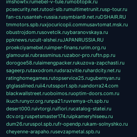
imshowtv.ru
mebel-v-tule.ru
mobtopik.ru
pcsecurity.net.ru
tool-sib.ru
multimetrunit.ru
sp-tour.ru
fan-cs.ru
santeh-russia.ru
symbian9.net.ru
DSHAIR.RU
tmmotors.spb.ru
xjocuricopii.com
musavtomat.msk.ru
obustrojdom.ru
sovetcik.ru
ybaranovskaya.ru
ppknews.ru
cult-alshei.ru
JAPANRUSSIA.RU
proekciyamebel.ru
imper-finans.ru
rim.org.ru
glamourai.ru
brassminus.ru
zabor-pro.ru
ftn.pp.ru
dorogoe58.ru
laimengpacker.ru
kuzova-zapchasti.ru
sageerp.ru
taxodrom.ru
dsrazvitie.ru
hardcity.net.ru
ratinghomegames.ru
topservice25.ru
gubernyan.ru
gtglasslined.ru
ii4.ru
tssport.spb.ru
andorra24.com
blackwallstreet.ru
oboimos.ru
optim-doors.com.ru
ikuch.ru
nycr.org.ru
npa21.ru
vremya-ch.spb.ru
desert000.ru
ivtorgi.ru
ifiori.ru
catalog-statei.ru
dcv.org.ru
spetsmaster174.ru
ipkameryhiseeu.ru
dum26.ru
ruspol.spb.ru
fr-opendp.ru
kam-solnyshko.ru
cheyenne-arapaho.ru
sevzapmetal.spb.ru