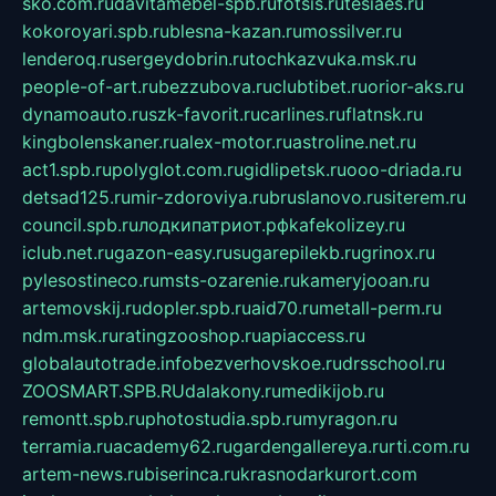
sko.com.ru
davitamebel-spb.ru
fotsis.ru
tesiaes.ru
kokoroyari.spb.ru
blesna-kazan.ru
mossilver.ru
lenderoq.ru
sergeydobrin.ru
tochkazvuka.msk.ru
people-of-art.ru
bezzubova.ru
clubtibet.ru
orior-aks.ru
dynamoauto.ru
szk-favorit.ru
carlines.ru
flatnsk.ru
kingbolenskaner.ru
alex-motor.ru
astroline.net.ru
act1.spb.ru
polyglot.com.ru
gidlipetsk.ru
ooo-driada.ru
detsad125.ru
mir-zdoroviya.ru
bruslanovo.ru
siterem.ru
council.spb.ru
лодкипатриот.рф
kafekolizey.ru
iclub.net.ru
gazon-easy.ru
sugarepilekb.ru
grinox.ru
pylesostineco.ru
msts-ozarenie.ru
kameryjooan.ru
artemovskij.ru
dopler.spb.ru
aid70.ru
metall-perm.ru
ndm.msk.ru
ratingzooshop.ru
apiaccess.ru
globalautotrade.info
bezverhovskoe.ru
drsschool.ru
ZOOSMART.SPB.RU
dalakony.ru
medikijob.ru
remontt.spb.ru
photostudia.spb.ru
myragon.ru
terramia.ru
academy62.ru
gardengallereya.ru
rti.com.ru
artem-news.ru
biserinca.ru
krasnodarkurort.com