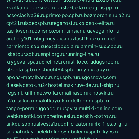
kvotka.ru
iron-snab.ru
costa-bella.ru
eugrus.pp.ru
associaciya39.ru
primexpo.spb.ru
bezmorchin.ru
ia2.ru
cpt21.ru
ispecspb.ru
regahost.ru
kolosok-elita.ru
tae-kwon.ru
consrio.com.ru
insiam.ru
avegainfo.ru
archery161.ru
bigencyclica.ru
vlast16.ru
korru.net
sarmiento.spb.su
extelopedia.ru
lammin-suo.spb.ru
iskatour.spb.ru
snpi.org.ru
running-line.ru
krygeva-spa.ru
chel.net.ru
rust-loco.ru
dugshop.ru
hl-beta.spb.ru
school494.spb.ru
mymubaby.ru
epoha-metalband.ru
ngr.spb.ru
rusgosnews.com
dieselvostok.ru
24hostel.msk.ru
w-dev.ru
f-ship.ru
regsmi.ru
filmnetwork.ru
malinasp.ru
kinosvin.ru
h2o-salon.ru
malutkayork.ru
deltaprim.spb.ru
tango-perm.ru
gooddir.ru
sgv.su
multiki-online.com
webkrasotki.com
cherinvest.ru
detskiy-ostrov.ru
ankou.spb.ru
alvesta1.ru
pdf-creator.ru
nix-files.org.ru
sakhatoday.ru
elektrikersymboler.ru
sputnikyes.ru