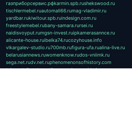
газприборсервис.рф
karmin.spb.ru
shekswood.ru
tischlermebel.ru
automall66.ru
mag-vladimir.ru
yardbar.ru
kiwitour.spb.ru
indesign.com.ru
freestylemebel.ru
bany-samara.ru
rsei.ru
naidisvoyput.ru
mgsn-invest.ru
ipkamerasannce.ru
alicante-house.ru
ibelka74.ru
cozyhouse.info
vlkargalev-studio.ru
700mb.ru
figura-ufa.ru
alina-live.ru
belarusiannews.ru
womenknow.ru
dos-vniimk.ru
sega.net.ru
dv.net.ru
phenomenonsofhistory.com
telesputnik.net.ru
wall.pp.ru
pylesosroidmi.ru
gtc-clan.ru
cligs.ru
bibikazap.ru
popova.org.ru
netwhistler.spb.ru
bellvil.ru
bonzon.ru
iss-vladik.ru
defiparis.net.ru
las-gryzas.ru
amku.ru
electednews.spb.ru
feather.org.ru
spar72.ru
tankiigri.ru
dominus.com.ru
ibtree.ru
sanykool.pp.ru
unixlib.org.ru
menatep.spb.ru
gartenterrassen.ru
printeka.ru
skvozilka.com.ru
parkovka-pub.ru
lovemobi.ru
art-ru.ru
emulatorz.com.ru
alucomp.com.ru
tatforum.com.ru