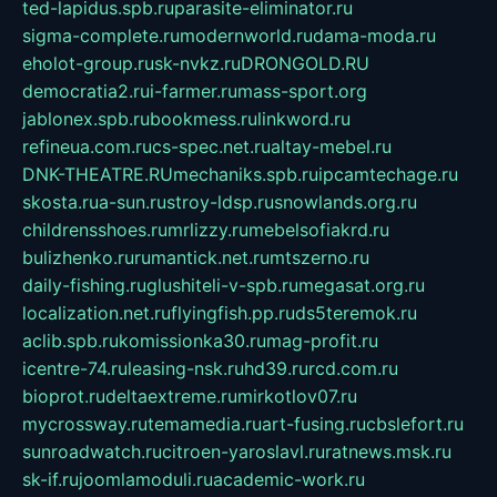
ted-lapidus.spb.ru
parasite-eliminator.ru
sigma-complete.ru
modernworld.ru
dama-moda.ru
eholot-group.ru
sk-nvkz.ru
DRONGOLD.RU
democratia2.ru
i-farmer.ru
mass-sport.org
jablonex.spb.ru
bookmess.ru
linkword.ru
refineua.com.ru
cs-spec.net.ru
altay-mebel.ru
DNK-THEATRE.RU
mechaniks.spb.ru
ipcamtechage.ru
skosta.ru
a-sun.ru
stroy-ldsp.ru
snowlands.org.ru
childrensshoes.ru
mrlizzy.ru
mebelsofiakrd.ru
bulizhenko.ru
rumantick.net.ru
mtszerno.ru
daily-fishing.ru
glushiteli-v-spb.ru
megasat.org.ru
localization.net.ru
flyingfish.pp.ru
ds5teremok.ru
aclib.spb.ru
komissionka30.ru
mag-profit.ru
icentre-74.ru
leasing-nsk.ru
hd39.ru
rcd.com.ru
bioprot.ru
deltaextreme.ru
mirkotlov07.ru
mycrossway.ru
temamedia.ru
art-fusing.ru
cbslefort.ru
sunroadwatch.ru
citroen-yaroslavl.ru
ratnews.msk.ru
sk-if.ru
joomlamoduli.ru
academic-work.ru