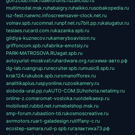
golf2club.msk.ru
aeforums.ru
zallclub.ru
multimodal.msk.ru
habaigry.ru
haikko.ru
sobakopedia.ru
isz-fest.ru
ewnc.info
screensaver-clock.net.ru
volnav.spb.ru
comnat.ru
npf.net.ru
7bit.pp.ru
kalugatur.ru
tesiaes.ru
card.com.ru
kazanka.spb.ru
gildiya-kuznecov.ru
kameryboavision.ru
griffoncom.spb.ru
fabrika-emotsiy.ru
PARK-MATROSOVA.RU
agat.spb.ru
avtoyurist-moskva1.ru
hardware.org.ru
схема-авто.рф
dg-lab.ru
angrup.ru
recruiter.spb.ru
music8.spb.ru
krsk124.ru
kubok.spb.ru
romanofforex.ru
analitikaplus.ru
spyonline.ru
zosikamery.ru
sloboda-ural.pp.ru
AUTO-COM.SU
hohota.net
alimy.ru
online-z.com
aromat-vostoka.ru
otdelkaexp.ru
mobilvest.ru
bbd.net.ru
mebelshop.msk.ru
smp-forum.ru
bastion-td.ru
kosmoscreative.ru
avrmotors.ru
art-galadesign.ru
tiffany-c.ru
ecostep-samara.ru
d-p.spb.ru
галактика73.рф