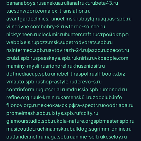
bananaboys.ru
sanekua.ru
lianafrukt.ru
beta43.ru
tucsonwoori.com
alex-translation.ru
avantgardeclinics.ru
noel.msk.ru
buylq.ru
aquas-spb.ru
vilnerivne.com
bobry-2.ru
vtoroe-solnce.ru
nickysheen.ru
clockmir.ru
huntercraft.ru
стройокт.рф
webpixels.ru
pczz.msk.su
petrodvorets.spb.ru
nsintermed.spb.ru
avtovirazh-24.ru
jazzq.ru
czecot.ru
cruizi.spb.ru
spasskaya.spb.ru
kniris.ru
vkpeople.com
maminy-mysli.ru
arionorel.ru
khuseniosif.ru
dotmediacup.spb.ru
mebel-tiraspol.ru
all-books.biz
vmauto.spb.ru
shop-astyle.ru
derevo-s.ru
contrinform.ru
gutserial.ru
mdrussia.spb.ru
monod.ru
refine.org.ru
uk-krein.ru
kamensk61.ru
zooclub.info
filonov.org.ru
технокамск.рф
ra-spectr.ru
ooodriada.ru
promelmash.spb.ru
ixtys.spb.ru
fccity.ru
glamourstudio.spb.ru
kola-nature.org
spbmaster.spb.ru
musicoutlet.ru
china.msk.ru
bulldog.su
grimm-online.ru
outlander.net.ru
maga.spb.ru
anime-sell.ru
keseloy.ru