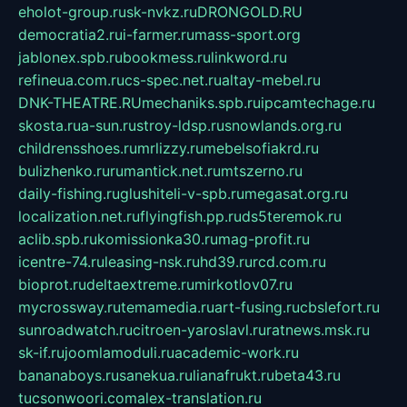
eholot-group.ru
sk-nvkz.ru
DRONGOLD.RU
democratia2.ru
i-farmer.ru
mass-sport.org
jablonex.spb.ru
bookmess.ru
linkword.ru
refineua.com.ru
cs-spec.net.ru
altay-mebel.ru
DNK-THEATRE.RU
mechaniks.spb.ru
ipcamtechage.ru
skosta.ru
a-sun.ru
stroy-ldsp.ru
snowlands.org.ru
childrensshoes.ru
mrlizzy.ru
mebelsofiakrd.ru
bulizhenko.ru
rumantick.net.ru
mtszerno.ru
daily-fishing.ru
glushiteli-v-spb.ru
megasat.org.ru
localization.net.ru
flyingfish.pp.ru
ds5teremok.ru
aclib.spb.ru
komissionka30.ru
mag-profit.ru
icentre-74.ru
leasing-nsk.ru
hd39.ru
rcd.com.ru
bioprot.ru
deltaextreme.ru
mirkotlov07.ru
mycrossway.ru
temamedia.ru
art-fusing.ru
cbslefort.ru
sunroadwatch.ru
citroen-yaroslavl.ru
ratnews.msk.ru
sk-if.ru
joomlamoduli.ru
academic-work.ru
bananaboys.ru
sanekua.ru
lianafrukt.ru
beta43.ru
tucsonwoori.com
alex-translation.ru