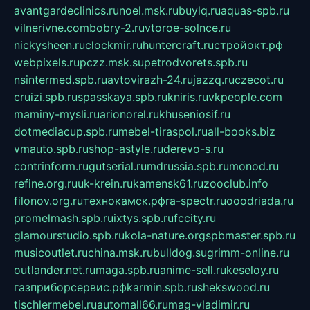
avantgardeclinics.ru
noel.msk.ru
buylq.ru
aquas-spb.ru
vilnerivne.com
bobry-2.ru
vtoroe-solnce.ru
nickysheen.ru
clockmir.ru
huntercraft.ru
стройокт.рф
webpixels.ru
pczz.msk.su
petrodvorets.spb.ru
nsintermed.spb.ru
avtovirazh-24.ru
jazzq.ru
czecot.ru
cruizi.spb.ru
spasskaya.spb.ru
kniris.ru
vkpeople.com
maminy-mysli.ru
arionorel.ru
khuseniosif.ru
dotmediacup.spb.ru
mebel-tiraspol.ru
all-books.biz
vmauto.spb.ru
shop-astyle.ru
derevo-s.ru
contrinform.ru
gutserial.ru
mdrussia.spb.ru
monod.ru
refine.org.ru
uk-krein.ru
kamensk61.ru
zooclub.info
filonov.org.ru
технокамск.рф
ra-spectr.ru
ooodriada.ru
promelmash.spb.ru
ixtys.spb.ru
fccity.ru
glamourstudio.spb.ru
kola-nature.org
spbmaster.spb.ru
musicoutlet.ru
china.msk.ru
bulldog.su
grimm-online.ru
outlander.net.ru
maga.spb.ru
anime-sell.ru
keseloy.ru
газприборсервис.рф
karmin.spb.ru
shekswood.ru
tischlermebel.ru
automall66.ru
mag-vladimir.ru