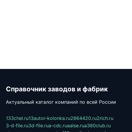
Справочник заводов и фабрик
Актуальный каталог компаний по всей России
133chel.ru
13autor-kolonka.ru
2864420.ru
2rich.ru
3-d-file.ru
3d-file.ru
a-cdc.ru
aalse.ru
a380club.ru