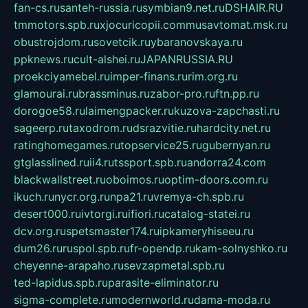
fan-cs.ru
santeh-russia.ru
symbian9.net.ru
DSHAIR.RU
tmmotors.spb.ru
xjocuricopii.com
musavtomat.msk.ru
obustrojdom.ru
sovetcik.ru
ybaranovskaya.ru
ppknews.ru
cult-alshei.ru
JAPANRUSSIA.RU
proekciyamebel.ru
imper-finans.ru
rim.org.ru
glamourai.ru
brassminus.ru
zabor-pro.ru
ftn.pp.ru
dorogoe58.ru
laimengpacker.ru
kuzova-zapchasti.ru
sageerp.ru
taxodrom.ru
dsrazvitie.ru
hardcity.net.ru
ratinghomegames.ru
topservice25.ru
gubernyan.ru
gtglasslined.ru
ii4.ru
tssport.spb.ru
andorra24.com
blackwallstreet.ru
oboimos.ru
optim-doors.com.ru
ikuch.ru
nycr.org.ru
npa21.ru
vremya-ch.spb.ru
desert000.ru
ivtorgi.ru
ifiori.ru
catalog-statei.ru
dcv.org.ru
spetsmaster174.ru
ipkameryhiseeu.ru
dum26.ru
ruspol.spb.ru
fr-opendp.ru
kam-solnyshko.ru
cheyenne-arapaho.ru
sevzapmetal.spb.ru
ted-lapidus.spb.ru
parasite-eliminator.ru
sigma-complete.ru
modernworld.ru
dama-moda.ru