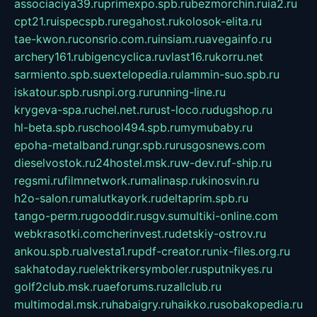
associaciya39.ru
primexpo.spb.ru
bezmorchin.ru
ia2.ru
cpt21.ru
ispecspb.ru
regahost.ru
kolosok-elita.ru
tae-kwon.ru
consrio.com.ru
insiam.ru
avegainfo.ru
archery161.ru
bigencyclica.ru
vlast16.ru
korru.net
sarmiento.spb.su
extelopedia.ru
lammin-suo.spb.ru
iskatour.spb.ru
snpi.org.ru
running-line.ru
krygeva-spa.ru
chel.net.ru
rust-loco.ru
dugshop.ru
hl-beta.spb.ru
school494.spb.ru
mymubaby.ru
epoha-metalband.ru
ngr.spb.ru
rusgosnews.com
dieselvostok.ru
24hostel.msk.ru
w-dev.ru
f-ship.ru
regsmi.ru
filmnetwork.ru
malinasp.ru
kinosvin.ru
h2o-salon.ru
malutkayork.ru
deltaprim.spb.ru
tango-perm.ru
gooddir.ru
sgv.su
multiki-online.com
webkrasotki.com
cherinvest.ru
detskiy-ostrov.ru
ankou.spb.ru
alvesta1.ru
pdf-creator.ru
nix-files.org.ru
sakhatoday.ru
elektrikersymboler.ru
sputnikyes.ru
golf2club.msk.ru
aeforums.ru
zallclub.ru
multimodal.msk.ru
habaigry.ru
haikko.ru
sobakopedia.ru