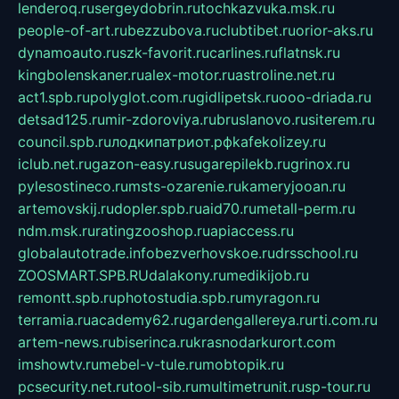
lenderoq.ru
sergeydobrin.ru
tochkazvuka.msk.ru
people-of-art.ru
bezzubova.ru
clubtibet.ru
orior-aks.ru
dynamoauto.ru
szk-favorit.ru
carlines.ru
flatnsk.ru
kingbolenskaner.ru
alex-motor.ru
astroline.net.ru
act1.spb.ru
polyglot.com.ru
gidlipetsk.ru
ooo-driada.ru
detsad125.ru
mir-zdoroviya.ru
bruslanovo.ru
siterem.ru
council.spb.ru
лодкипатриот.рф
kafekolizey.ru
iclub.net.ru
gazon-easy.ru
sugarepilekb.ru
grinox.ru
pylesostineco.ru
msts-ozarenie.ru
kameryjooan.ru
artemovskij.ru
dopler.spb.ru
aid70.ru
metall-perm.ru
ndm.msk.ru
ratingzooshop.ru
apiaccess.ru
globalautotrade.info
bezverhovskoe.ru
drsschool.ru
ZOOSMART.SPB.RU
dalakony.ru
medikijob.ru
remontt.spb.ru
photostudia.spb.ru
myragon.ru
terramia.ru
academy62.ru
gardengallereya.ru
rti.com.ru
artem-news.ru
biserinca.ru
krasnodarkurort.com
imshowtv.ru
mebel-v-tule.ru
mobtopik.ru
pcsecurity.net.ru
tool-sib.ru
multimetrunit.ru
sp-tour.ru