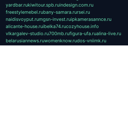
yardbar.ru
kiwitour.spb.ru
indesign.com.ru
freestylemebel.ru
bany-samara.ru
rsei.ru
naidisvoyput.ru
mgsn-invest.ru
ipkamerasannce.ru
alicante-house.ru
ibelka74.ru
cozyhouse.info
vlkargalev-studio.ru
700mb.ru
figura-ufa.ru
alina-live.ru
belarusiannews.ru
womenknow.ru
dos-vniimk.ru
sega.net.ru
dv.net.ru
phenomenonsofhistory.com
telesputnik.net.ru
wall.pp.ru
pylesosroidmi.ru
gtc-clan.ru
cligs.ru
bibikazap.ru
popova.org.ru
netwhistler.spb.ru
bellvil.ru
bonzon.ru
iss-vladik.ru
defiparis.net.ru
las-gryzas.ru
amku.ru
electednews.spb.ru
feather.org.ru
spar72.ru
tankiigri.ru
dominus.com.ru
ibtree.ru
sanykool.pp.ru
unixlib.org.ru
menatep.spb.ru
gartenterrassen.ru
printeka.ru
skvozilka.com.ru
parkovka-pub.ru
lovemobi.ru
art-ru.ru
emulatorz.com.ru
alucomp.com.ru
tatforum.com.ru
alternativa-profi.ru
dermakler.ru
artsurvey.ru
aredir.ru
khimspas.ru
centr-maxi.ru
2018r.ru