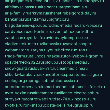
airgungames.ru
accounts-112.ru
adler-jun.ru
adonyev.ru
alfeihavsalnassr.ru
altaipant.ru
argentinamia.ru
aria-family.ru
arkrym.ru
ashanet.ru
belgorod-day.ru
bankaribi.ru
bandamn.ru
bigfatcc.ru
blagodarenie-spb.ru
borodino-media.ru
card-voice.ru
cardvoice.ru
zed-online.ru
zvonitut.ru
zebra-tlt.ru
zarafshan.ru
york-life.ru
vintovoykompressor.ru
vladivostok-map.ru
vlknrussia.ru
wasabi-shop.ru
webamator.ru
zaryna.ru
youtubefree.ru
x-ton.ru
trade-farm.ru
tajuncos.ru
taksu.ru
tor-lyubov-i-grom.ru
spayderhed-2022.ru
splclub.ru
stoppamedia.ru
snow-guard.ru
slovar-ivrit.ru
cleanmedicine.ru
shkurki-karakulya.ru
kanotiforet.spb.ru
tutmassage.ru
ecolog.org.ru
praga.spb.ru
falcorussia.ru
autodoctorservis.ru
kamertondom.spb.ru
net-life.net.ru
avto-vozim.ru
sakhcamera.ru
alliance-electro.spb.ru
stroyavt.ru
controlweb1.ru
tdsak74.ru
kinzozo-ru.ru
kvotka.ru
iron-snab.ru
costa-bella.ru
eugrus.pp.ru