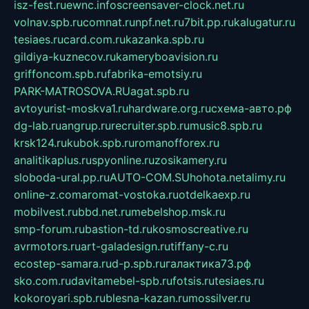
isz-fest.ru
ewnc.info
screensaver-clock.net.ru
volnav.spb.ru
comnat.ru
npf.net.ru
7bit.pp.ru
kalugatur.ru
tesiaes.ru
card.com.ru
kazanka.spb.ru
gildiya-kuznecov.ru
kameryboavision.ru
griffoncom.spb.ru
fabrika-emotsiy.ru
PARK-MATROSOVA.RU
agat.spb.ru
avtoyurist-moskva1.ru
hardware.org.ru
схема-авто.рф
dg-lab.ru
angrup.ru
recruiter.spb.ru
music8.spb.ru
krsk124.ru
kubok.spb.ru
romanofforex.ru
analitikaplus.ru
spyonline.ru
zosikamery.ru
sloboda-ural.pp.ru
AUTO-COM.SU
hohota.net
alimy.ru
online-z.com
aromat-vostoka.ru
otdelkaexp.ru
mobilvest.ru
bbd.net.ru
mebelshop.msk.ru
smp-forum.ru
bastion-td.ru
kosmoscreative.ru
avrmotors.ru
art-galadesign.ru
tiffany-c.ru
ecostep-samara.ru
d-p.spb.ru
галактика73.рф
sko.com.ru
davitamebel-spb.ru
fotsis.ru
tesiaes.ru
kokoroyari.spb.ru
blesna-kazan.ru
mossilver.ru