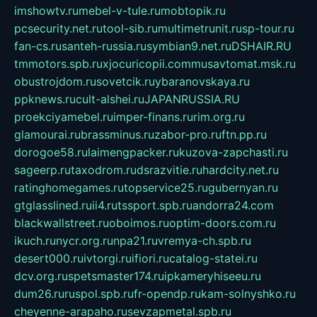
imshowtv.ru
mebel-v-tule.ru
mobtopik.ru
pcsecurity.net.ru
tool-sib.ru
multimetrunit.ru
sp-tour.ru
fan-cs.ru
santeh-russia.ru
symbian9.net.ru
DSHAIR.RU
tmmotors.spb.ru
xjocuricopii.com
musavtomat.msk.ru
obustrojdom.ru
sovetcik.ru
ybaranovskaya.ru
ppknews.ru
cult-alshei.ru
JAPANRUSSIA.RU
proekciyamebel.ru
imper-finans.ru
rim.org.ru
glamourai.ru
brassminus.ru
zabor-pro.ru
ftn.pp.ru
dorogoe58.ru
laimengpacker.ru
kuzova-zapchasti.ru
sageerp.ru
taxodrom.ru
dsrazvitie.ru
hardcity.net.ru
ratinghomegames.ru
topservice25.ru
gubernyan.ru
gtglasslined.ru
ii4.ru
tssport.spb.ru
andorra24.com
blackwallstreet.ru
oboimos.ru
optim-doors.com.ru
ikuch.ru
nycr.org.ru
npa21.ru
vremya-ch.spb.ru
desert000.ru
ivtorgi.ru
ifiori.ru
catalog-statei.ru
dcv.org.ru
spetsmaster174.ru
ipkameryhiseeu.ru
dum26.ru
ruspol.spb.ru
fr-opendp.ru
kam-solnyshko.ru
cheyenne-arapaho.ru
sevzapmetal.spb.ru