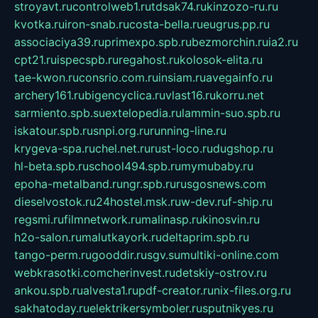
stroyavt.ru
controlweb1.ru
tdsak74.ru
kinzozo-ru.ru
kvotka.ru
iron-snab.ru
costa-bella.ru
eugrus.pp.ru
associaciya39.ru
primexpo.spb.ru
bezmorchin.ru
ia2.ru
cpt21.ru
ispecspb.ru
regahost.ru
kolosok-elita.ru
tae-kwon.ru
consrio.com.ru
insiam.ru
avegainfo.ru
archery161.ru
bigencyclica.ru
vlast16.ru
korru.net
sarmiento.spb.su
extelopedia.ru
lammin-suo.spb.ru
iskatour.spb.ru
snpi.org.ru
running-line.ru
krygeva-spa.ru
chel.net.ru
rust-loco.ru
dugshop.ru
hl-beta.spb.ru
school494.spb.ru
mymubaby.ru
epoha-metalband.ru
ngr.spb.ru
rusgosnews.com
dieselvostok.ru
24hostel.msk.ru
w-dev.ru
f-ship.ru
regsmi.ru
filmnetwork.ru
malinasp.ru
kinosvin.ru
h2o-salon.ru
malutkayork.ru
deltaprim.spb.ru
tango-perm.ru
gooddir.ru
sgv.su
multiki-online.com
webkrasotki.com
cherinvest.ru
detskiy-ostrov.ru
ankou.spb.ru
alvesta1.ru
pdf-creator.ru
nix-files.org.ru
sakhatoday.ru
elektrikersymboler.ru
sputnikyes.ru