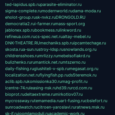
ted-lapidus.spb.ru
parasite-eliminator.ru
sigma-complete.ru
modernworld.ru
dama-moda.ru
eholot-group.ru
sk-nvkz.ru
DRONGOLD.RU
democratia2.ru
i-farmer.ru
mass-sport.org
jablonex.spb.ru
bookmess.ru
linkword.ru
refineua.com.ru
cs-spec.net.ru
altay-mebel.ru
DNK-THEATRE.RU
mechaniks.spb.ru
ipcamtechage.ru
skosta.ru
a-sun.ru
stroy-ldsp.ru
snowlands.org.ru
childrensshoes.ru
mrlizzy.ru
mebelsofiakrd.ru
bulizhenko.ru
rumantick.net.ru
mtszerno.ru
daily-fishing.ru
glushiteli-v-spb.ru
megasat.org.ru
localization.net.ru
flyingfish.pp.ru
ds5teremok.ru
aclib.spb.ru
komissionka30.ru
mag-profit.ru
icentre-74.ru
leasing-nsk.ru
hd39.ru
rcd.com.ru
bioprot.ru
deltaextreme.ru
mirkotlov07.ru
mycrossway.ru
temamedia.ru
art-fusing.ru
cbslefort.ru
sunroadwatch.ru
citroen-yaroslavl.ru
ratnews.msk.ru
sk-if.ru
joomlamoduli.ru
academic-work.ru