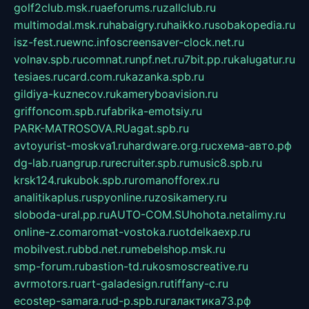
golf2club.msk.ru
aeforums.ru
zallclub.ru
multimodal.msk.ru
habaigry.ru
haikko.ru
sobakopedia.ru
isz-fest.ru
ewnc.info
screensaver-clock.net.ru
volnav.spb.ru
comnat.ru
npf.net.ru
7bit.pp.ru
kalugatur.ru
tesiaes.ru
card.com.ru
kazanka.spb.ru
gildiya-kuznecov.ru
kameryboavision.ru
griffoncom.spb.ru
fabrika-emotsiy.ru
PARK-MATROSOVA.RU
agat.spb.ru
avtoyurist-moskva1.ru
hardware.org.ru
схема-авто.рф
dg-lab.ru
angrup.ru
recruiter.spb.ru
music8.spb.ru
krsk124.ru
kubok.spb.ru
romanofforex.ru
analitikaplus.ru
spyonline.ru
zosikamery.ru
sloboda-ural.pp.ru
AUTO-COM.SU
hohota.net
alimy.ru
online-z.com
aromat-vostoka.ru
otdelkaexp.ru
mobilvest.ru
bbd.net.ru
mebelshop.msk.ru
smp-forum.ru
bastion-td.ru
kosmoscreative.ru
avrmotors.ru
art-galadesign.ru
tiffany-c.ru
ecostep-samara.ru
d-p.spb.ru
галактика73.рф