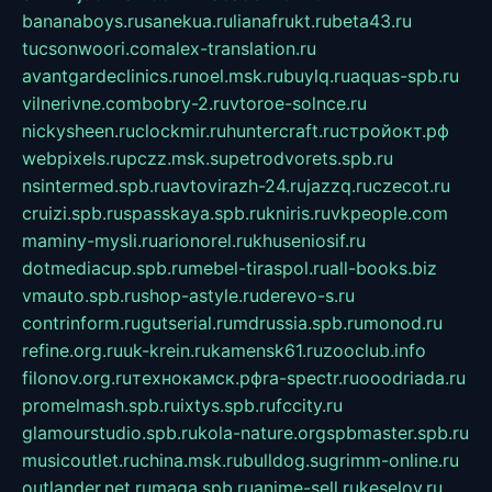
bananaboys.ru
sanekua.ru
lianafrukt.ru
beta43.ru
tucsonwoori.com
alex-translation.ru
avantgardeclinics.ru
noel.msk.ru
buylq.ru
aquas-spb.ru
vilnerivne.com
bobry-2.ru
vtoroe-solnce.ru
nickysheen.ru
clockmir.ru
huntercraft.ru
стройокт.рф
webpixels.ru
pczz.msk.su
petrodvorets.spb.ru
nsintermed.spb.ru
avtovirazh-24.ru
jazzq.ru
czecot.ru
cruizi.spb.ru
spasskaya.spb.ru
kniris.ru
vkpeople.com
maminy-mysli.ru
arionorel.ru
khuseniosif.ru
dotmediacup.spb.ru
mebel-tiraspol.ru
all-books.biz
vmauto.spb.ru
shop-astyle.ru
derevo-s.ru
contrinform.ru
gutserial.ru
mdrussia.spb.ru
monod.ru
refine.org.ru
uk-krein.ru
kamensk61.ru
zooclub.info
filonov.org.ru
технокамск.рф
ra-spectr.ru
ooodriada.ru
promelmash.spb.ru
ixtys.spb.ru
fccity.ru
glamourstudio.spb.ru
kola-nature.org
spbmaster.spb.ru
musicoutlet.ru
china.msk.ru
bulldog.su
grimm-online.ru
outlander.net.ru
maga.spb.ru
anime-sell.ru
keseloy.ru