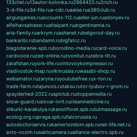
133chel.ru
13autor-kolonka.ru
2864420.ru
2rich.ru
3-d-file.ru
3d-file.ru
a-cdc.ru
aalse.ru
a380club.ru
airgungames.ru
accounts-112.ru
adler-jun.ru
adonyev.ru
alfeihavsalnassr.ru
altaipant.ru
argentinamia.ru
aria-family.ru
arkrym.ru
ashanet.ru
belgorod-day.ru
bankaribi.ru
bandamn.ru
bigfatcc.ru
blagodarenie-spb.ru
borodino-media.ru
card-voice.ru
cardvoice.ru
zed-online.ru
zvonitut.ru
zebra-tlt.ru
zarafshan.ru
york-life.ru
vintovoykompressor.ru
vladivostok-map.ru
vlknrussia.ru
wasabi-shop.ru
webamator.ru
zaryna.ru
youtubefree.ru
x-ton.ru
trade-farm.ru
tajuncos.ru
taksu.ru
tor-lyubov-i-grom.ru
spayderhed-2022.ru
splclub.ru
stoppamedia.ru
snow-guard.ru
slovar-ivrit.ru
cleanmedicine.ru
shkurki-karakulya.ru
kanotiforet.spb.ru
tutmassage.ru
ecolog.org.ru
praga.spb.ru
falcorussia.ru
autodoctorservis.ru
kamertondom.spb.ru
net-life.net.ru
avto-vozim.ru
sakhcamera.ru
alliance-electro.spb.ru