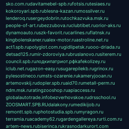
sko.com.ru
davitamebel-spb.ru
fotsis.ru
tesiaes.ru
kokoroyari.spb.ru
blesna-kazan.ru
mossilver.ru
lenderoq.ru
sergeydobrin.ru
tochkazvuka.msk.ru
people-of-art.ru
bezzubova.ru
clubtibet.ru
orior-aks.ru
dynamoauto.ru
szk-favorit.ru
carlines.ru
flatnsk.ru
kingbolenskaner.ru
alex-motor.ru
astroline.net.ru
act1.spb.ru
polyglot.com.ru
gidlipetsk.ru
ooo-driada.ru
detsad125.ru
mir-zdoroviya.ru
bruslanovo.ru
siterem.ru
council.spb.ru
лодкипатриот.рф
kafekolizey.ru
iclub.net.ru
gazon-easy.ru
sugarepilekb.ru
grinox.ru
pylesostineco.ru
msts-ozarenie.ru
kameryjooan.ru
artemovskij.ru
dopler.spb.ru
aid70.ru
metall-perm.ru
ndm.msk.ru
ratingzooshop.ru
apiaccess.ru
globalautotrade.info
bezverhovskoe.ru
drsschool.ru
ZOOSMART.SPB.RU
dalakony.ru
medikijob.ru
remontt.spb.ru
photostudia.spb.ru
myragon.ru
terramia.ru
academy62.ru
gardengallereya.ru
rti.com.ru
artem-news.ru
biserinca.ru
krasnodarkurort.com