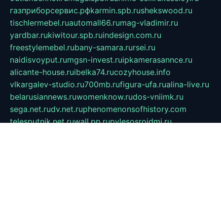
газприборсервис.рф
karmin.spb.ru
shekswood.ru
tischlermebel.ru
automall66.ru
mag-vladimir.ru
yardbar.ru
kiwitour.spb.ru
indesign.com.ru
freestylemebel.ru
bany-samara.ru
rsei.ru
naidisvoyput.ru
mgsn-invest.ru
ipkamerasannce.ru
alicante-house.ru
ibelka74.ru
cozyhouse.info
vlkargalev-studio.ru
700mb.ru
figura-ufa.ru
alina-live.ru
belarusiannews.ru
womenknow.ru
dos-vniimk.ru
sega.net.ru
dv.net.ru
phenomenonsofhistory.com
telesputnik.net.ru
wall.pp.ru
pylesosroidmi.ru
gtc-clan.ru
cligs.ru
bibikazap.ru
popova.org.ru
netwhistler.spb.ru
bellvil.ru
bonzon.ru
iss-vladik.ru
defiparis.net.ru
las-gryzas.ru
amku.ru
electednews.spb.ru
feather.org.ru
spar72.ru
tankiigri.ru
dominus.com.ru
ibtree.ru
sanykool.pp.ru
unixlib.org.ru
menatep.spb.ru
gartenterrassen.ru
printeka.ru
skvozilka.com.ru
parkovka-pub.ru
lovemobi.ru
art-ru.ru
emulatorz.com.ru
alucomp.com.ru
tatforum.com.ru