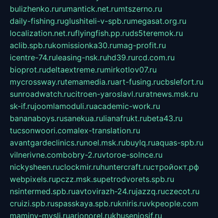
bulizhenko.ru
rumantick.net.ru
mtszerno.ru
daily-fishing.ru
glushiteli-v-spb.ru
megasat.org.ru
localization.net.ru
flyingfish.pp.ru
ds5teremok.ru
aclib.spb.ru
komissionka30.ru
mag-profit.ru
icentre-74.ru
leasing-nsk.ru
hd39.ru
rcd.com.ru
bioprot.ru
deltaextreme.ru
mirkotlov07.ru
mycrossway.ru
temamedia.ru
art-fusing.ru
cbslefort.ru
sunroadwatch.ru
citroen-yaroslavl.ru
ratnews.msk.ru
sk-if.ru
joomlamoduli.ru
academic-work.ru
bananaboys.ru
sanekua.ru
lianafrukt.ru
beta43.ru
tucsonwoori.com
alex-translation.ru
avantgardeclinics.ru
noel.msk.ru
buylq.ru
aquas-spb.ru
vilnerivne.com
bobry-2.ru
vtoroe-solnce.ru
nickysheen.ru
clockmir.ru
huntercraft.ru
стройокт.рф
webpixels.ru
pczz.msk.su
petrodvorets.spb.ru
nsintermed.spb.ru
avtovirazh-24.ru
jazzq.ru
czecot.ru
cruizi.spb.ru
spasskaya.spb.ru
kniris.ru
vkpeople.com
maminy-mysli.ru
arionorel.ru
khuseniosif.ru