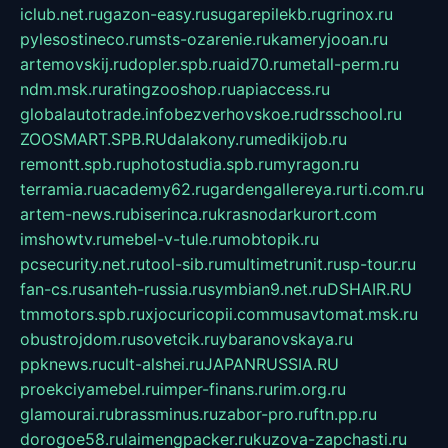
iclub.net.ru
gazon-easy.ru
sugarepilekb.ru
grinox.ru
pylesostineco.ru
msts-ozarenie.ru
kameryjooan.ru
artemovskij.ru
dopler.spb.ru
aid70.ru
metall-perm.ru
ndm.msk.ru
ratingzooshop.ru
apiaccess.ru
globalautotrade.info
bezverhovskoe.ru
drsschool.ru
ZOOSMART.SPB.RU
dalakony.ru
medikijob.ru
remontt.spb.ru
photostudia.spb.ru
myragon.ru
terramia.ru
academy62.ru
gardengallereya.ru
rti.com.ru
artem-news.ru
biserinca.ru
krasnodarkurort.com
imshowtv.ru
mebel-v-tule.ru
mobtopik.ru
pcsecurity.net.ru
tool-sib.ru
multimetrunit.ru
sp-tour.ru
fan-cs.ru
santeh-russia.ru
symbian9.net.ru
DSHAIR.RU
tmmotors.spb.ru
xjocuricopii.com
musavtomat.msk.ru
obustrojdom.ru
sovetcik.ru
ybaranovskaya.ru
ppknews.ru
cult-alshei.ru
JAPANRUSSIA.RU
proekciyamebel.ru
imper-finans.ru
rim.org.ru
glamourai.ru
brassminus.ru
zabor-pro.ru
ftn.pp.ru
dorogoe58.ru
laimengpacker.ru
kuzova-zapchasti.ru