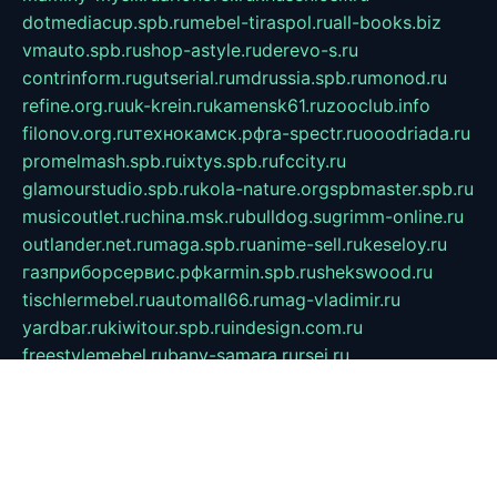
dotmediacup.spb.ru
mebel-tiraspol.ru
all-books.biz
vmauto.spb.ru
shop-astyle.ru
derevo-s.ru
contrinform.ru
gutserial.ru
mdrussia.spb.ru
monod.ru
refine.org.ru
uk-krein.ru
kamensk61.ru
zooclub.info
filonov.org.ru
технокамск.рф
ra-spectr.ru
ooodriada.ru
promelmash.spb.ru
ixtys.spb.ru
fccity.ru
glamourstudio.spb.ru
kola-nature.org
spbmaster.spb.ru
musicoutlet.ru
china.msk.ru
bulldog.su
grimm-online.ru
outlander.net.ru
maga.spb.ru
anime-sell.ru
keseloy.ru
газприборсервис.рф
karmin.spb.ru
shekswood.ru
tischlermebel.ru
automall66.ru
mag-vladimir.ru
yardbar.ru
kiwitour.spb.ru
indesign.com.ru
freestylemebel.ru
bany-samara.ru
rsei.ru
naidisvoyput.ru
mgsn-invest.ru
ipkamerasannce.ru
alicante-house.ru
ibelka74.ru
cozyhouse.info
vlkargalev-studio.ru
700mb.ru
figura-ufa.ru
alina-live.ru
belarusiannews.ru
womenknow.ru
dos-vniimk.ru
sega.net.ru
dv.net.ru
phenomenonsofhistory.com