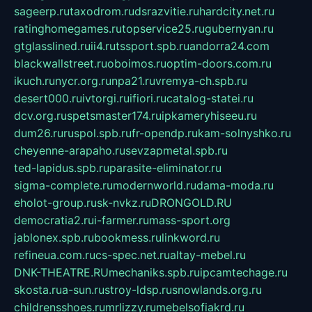
sageerp.ru
taxodrom.ru
dsrazvitie.ru
hardcity.net.ru
ratinghomegames.ru
topservice25.ru
gubernyan.ru
gtglasslined.ru
ii4.ru
tssport.spb.ru
andorra24.com
blackwallstreet.ru
oboimos.ru
optim-doors.com.ru
ikuch.ru
nycr.org.ru
npa21.ru
vremya-ch.spb.ru
desert000.ru
ivtorgi.ru
ifiori.ru
catalog-statei.ru
dcv.org.ru
spetsmaster174.ru
ipkameryhiseeu.ru
dum26.ru
ruspol.spb.ru
fr-opendp.ru
kam-solnyshko.ru
cheyenne-arapaho.ru
sevzapmetal.spb.ru
ted-lapidus.spb.ru
parasite-eliminator.ru
sigma-complete.ru
modernworld.ru
dama-moda.ru
eholot-group.ru
sk-nvkz.ru
DRONGOLD.RU
democratia2.ru
i-farmer.ru
mass-sport.org
jablonex.spb.ru
bookmess.ru
linkword.ru
refineua.com.ru
cs-spec.net.ru
altay-mebel.ru
DNK-THEATRE.RU
mechaniks.spb.ru
ipcamtechage.ru
skosta.ru
a-sun.ru
stroy-ldsp.ru
snowlands.org.ru
childrensshoes.ru
mrlizzy.ru
mebelsofiakrd.ru