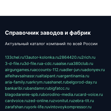
Справочник заводов и фабрик
Актуальный каталог компаний по всей России
133chel.ru
13autor-kolonka.ru
2864420.ru
2rich.ru
3-d-file.ru
3d-file.ru
a-cdc.ru
aalse.ru
a380club.ru
airgungames.ru
accounts-112.ru
adler-jun.ru
adonyev.ru
alfeihavsalnassr.ru
altaipant.ru
argentinamia.ru
aria-family.ru
arkrym.ru
ashanet.ru
belgorod-day.ru
bankaribi.ru
bandamn.ru
bigfatcc.ru
blagodarenie-spb.ru
borodino-media.ru
card-voice.ru
cardvoice.ru
zed-online.ru
zvonitut.ru
zebra-tlt.ru
zarafshan.ru
york-life.ru
vintovoykompressor.ru