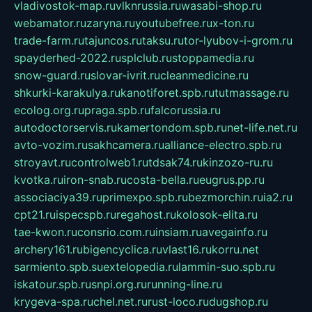
vladivostok-map.ru
vlknrussia.ru
wasabi-shop.ru
webamator.ru
zaryna.ru
youtubefree.ru
x-ton.ru
trade-farm.ru
tajuncos.ru
taksu.ru
tor-lyubov-i-grom.ru
spayderhed-2022.ru
splclub.ru
stoppamedia.ru
snow-guard.ru
slovar-ivrit.ru
cleanmedicine.ru
shkurki-karakulya.ru
kanotiforet.spb.ru
tutmassage.ru
ecolog.org.ru
praga.spb.ru
falcorussia.ru
autodoctorservis.ru
kamertondom.spb.ru
net-life.net.ru
avto-vozim.ru
sakhcamera.ru
alliance-electro.spb.ru
stroyavt.ru
controlweb1.ru
tdsak74.ru
kinzozo-ru.ru
kvotka.ru
iron-snab.ru
costa-bella.ru
eugrus.pp.ru
associaciya39.ru
primexpo.spb.ru
bezmorchin.ru
ia2.ru
cpt21.ru
ispecspb.ru
regahost.ru
kolosok-elita.ru
tae-kwon.ru
consrio.com.ru
insiam.ru
avegainfo.ru
archery161.ru
bigencyclica.ru
vlast16.ru
korru.net
sarmiento.spb.su
extelopedia.ru
lammin-suo.spb.ru
iskatour.spb.ru
snpi.org.ru
running-line.ru
krygeva-spa.ru
chel.net.ru
rust-loco.ru
dugshop.ru