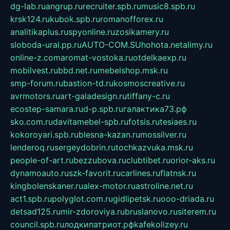
dg-lab.ru
angrup.ru
recruiter.spb.ru
music8.spb.ru
krsk124.ru
kubok.spb.ru
romanofforex.ru
analitikaplus.ru
spyonline.ru
zosikamery.ru
sloboda-ural.pp.ru
AUTO-COM.SU
hohota.net
alimy.ru
online-z.com
aromat-vostoka.ru
otdelkaexp.ru
mobilvest.ru
bbd.net.ru
mebelshop.msk.ru
smp-forum.ru
bastion-td.ru
kosmoscreative.ru
avrmotors.ru
art-galadesign.ru
tiffany-c.ru
ecostep-samara.ru
d-p.spb.ru
галактика73.рф
sko.com.ru
davitamebel-spb.ru
fotsis.ru
tesiaes.ru
kokoroyari.spb.ru
blesna-kazan.ru
mossilver.ru
lenderoq.ru
sergeydobrin.ru
tochkazvuka.msk.ru
people-of-art.ru
bezzubova.ru
clubtibet.ru
orior-aks.ru
dynamoauto.ru
szk-favorit.ru
carlines.ru
flatnsk.ru
kingbolenskaner.ru
alex-motor.ru
astroline.net.ru
act1.spb.ru
polyglot.com.ru
gidlipetsk.ru
ooo-driada.ru
detsad125.ru
mir-zdoroviya.ru
bruslanovo.ru
siterem.ru
council.spb.ru
лодкипатриот.рф
kafekolizey.ru