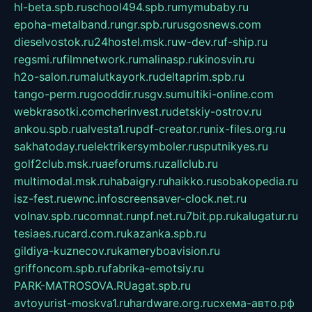
hl-beta.spb.ru
school494.spb.ru
mymubaby.ru
epoha-metalband.ru
ngr.spb.ru
rusgosnews.com
dieselvostok.ru
24hostel.msk.ru
w-dev.ru
f-ship.ru
regsmi.ru
filmnetwork.ru
malinasp.ru
kinosvin.ru
h2o-salon.ru
malutkayork.ru
deltaprim.spb.ru
tango-perm.ru
gooddir.ru
sgv.su
multiki-online.com
webkrasotki.com
cherinvest.ru
detskiy-ostrov.ru
ankou.spb.ru
alvesta1.ru
pdf-creator.ru
nix-files.org.ru
sakhatoday.ru
elektrikersymboler.ru
sputnikyes.ru
golf2club.msk.ru
aeforums.ru
zallclub.ru
multimodal.msk.ru
habaigry.ru
haikko.ru
sobakopedia.ru
isz-fest.ru
ewnc.info
screensaver-clock.net.ru
volnav.spb.ru
comnat.ru
npf.net.ru
7bit.pp.ru
kalugatur.ru
tesiaes.ru
card.com.ru
kazanka.spb.ru
gildiya-kuznecov.ru
kameryboavision.ru
griffoncom.spb.ru
fabrika-emotsiy.ru
PARK-MATROSOVA.RU
agat.spb.ru
avtoyurist-moskva1.ru
hardware.org.ru
схема-авто.рф