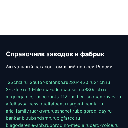
Справочник заводов и фабрик
Актуальный каталог компаний по всей России
133chel.ru
13autor-kolonka.ru
2864420.ru
2rich.ru
3-d-file.ru
3d-file.ru
a-cdc.ru
aalse.ru
a380club.ru
airgungames.ru
accounts-112.ru
adler-jun.ru
adonyev.ru
alfeihavsalnassr.ru
altaipant.ru
argentinamia.ru
aria-family.ru
arkrym.ru
ashanet.ru
belgorod-day.ru
bankaribi.ru
bandamn.ru
bigfatcc.ru
blagodarenie-spb.ru
borodino-media.ru
card-voice.ru