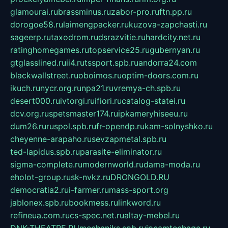
glamourai.ru
brassminus.ru
zabor-pro.ru
ftn.pp.ru
dorogoe58.ru
laimengpacker.ru
kuzova-zapchasti.ru
sageerp.ru
taxodrom.ru
dsrazvitie.ru
hardcity.net.ru
ratinghomegames.ru
topservice25.ru
gubernyan.ru
gtglasslined.ru
ii4.ru
tssport.spb.ru
andorra24.com
blackwallstreet.ru
oboimos.ru
optim-doors.com.ru
ikuch.ru
nycr.org.ru
npa21.ru
vremya-ch.spb.ru
desert000.ru
ivtorgi.ru
ifiori.ru
catalog-statei.ru
dcv.org.ru
spetsmaster174.ru
ipkameryhiseeu.ru
dum26.ru
ruspol.spb.ru
fr-opendp.ru
kam-solnyshko.ru
cheyenne-arapaho.ru
sevzapmetal.spb.ru
ted-lapidus.spb.ru
parasite-eliminator.ru
sigma-complete.ru
modernworld.ru
dama-moda.ru
eholot-group.ru
sk-nvkz.ru
DRONGOLD.RU
democratia2.ru
i-farmer.ru
mass-sport.org
jablonex.spb.ru
bookmess.ru
linkword.ru
refineua.com.ru
cs-spec.net.ru
altay-mebel.ru