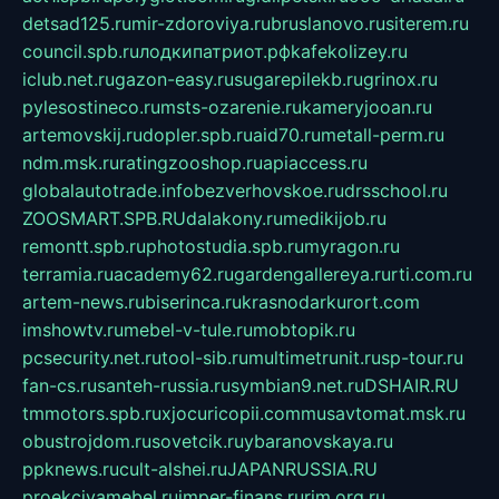
detsad125.ru
mir-zdoroviya.ru
bruslanovo.ru
siterem.ru
council.spb.ru
лодкипатриот.рф
kafekolizey.ru
iclub.net.ru
gazon-easy.ru
sugarepilekb.ru
grinox.ru
pylesostineco.ru
msts-ozarenie.ru
kameryjooan.ru
artemovskij.ru
dopler.spb.ru
aid70.ru
metall-perm.ru
ndm.msk.ru
ratingzooshop.ru
apiaccess.ru
globalautotrade.info
bezverhovskoe.ru
drsschool.ru
ZOOSMART.SPB.RU
dalakony.ru
medikijob.ru
remontt.spb.ru
photostudia.spb.ru
myragon.ru
terramia.ru
academy62.ru
gardengallereya.ru
rti.com.ru
artem-news.ru
biserinca.ru
krasnodarkurort.com
imshowtv.ru
mebel-v-tule.ru
mobtopik.ru
pcsecurity.net.ru
tool-sib.ru
multimetrunit.ru
sp-tour.ru
fan-cs.ru
santeh-russia.ru
symbian9.net.ru
DSHAIR.RU
tmmotors.spb.ru
xjocuricopii.com
musavtomat.msk.ru
obustrojdom.ru
sovetcik.ru
ybaranovskaya.ru
ppknews.ru
cult-alshei.ru
JAPANRUSSIA.RU
proekciyamebel.ru
imper-finans.ru
rim.org.ru