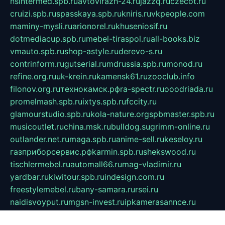
nsintermed.spb.ru
avtovirazh-24.ru
jazzq.ru
czecot.ru
cruizi.spb.ru
spasskaya.spb.ru
kniris.ru
vkpeople.com
maminy-mysli.ru
arionorel.ru
khuseniosif.ru
dotmediacup.spb.ru
mebel-tiraspol.ru
all-books.biz
vmauto.spb.ru
shop-astyle.ru
derevo-s.ru
contrinform.ru
gutserial.ru
mdrussia.spb.ru
monod.ru
refine.org.ru
uk-krein.ru
kamensk61.ru
zooclub.info
filonov.org.ru
технокамск.рф
ra-spectr.ru
ooodriada.ru
promelmash.spb.ru
ixtys.spb.ru
fccity.ru
glamourstudio.spb.ru
kola-nature.org
spbmaster.spb.ru
musicoutlet.ru
china.msk.ru
bulldog.su
grimm-online.ru
outlander.net.ru
maga.spb.ru
anime-sell.ru
keseloy.ru
газприборсервис.рф
karmin.spb.ru
shekswood.ru
tischlermebel.ru
automall66.ru
mag-vladimir.ru
yardbar.ru
kiwitour.spb.ru
indesign.com.ru
freestylemebel.ru
bany-samara.ru
rsei.ru
naidisvoyput.ru
mgsn-invest.ru
ipkamerasannce.ru
alicante-house.ru
ibelka74.ru
cozyhouse.info