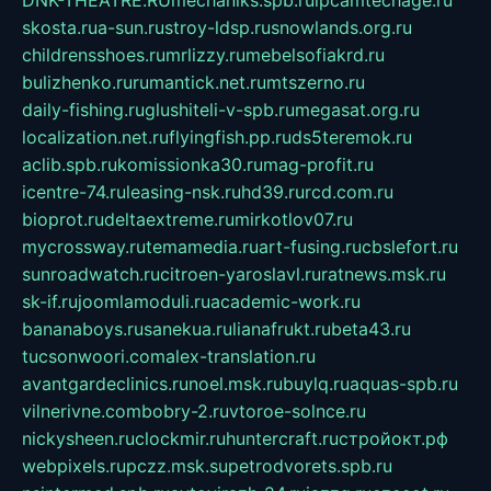
DNK-THEATRE.RU
mechaniks.spb.ru
ipcamtechage.ru
skosta.ru
a-sun.ru
stroy-ldsp.ru
snowlands.org.ru
childrensshoes.ru
mrlizzy.ru
mebelsofiakrd.ru
bulizhenko.ru
rumantick.net.ru
mtszerno.ru
daily-fishing.ru
glushiteli-v-spb.ru
megasat.org.ru
localization.net.ru
flyingfish.pp.ru
ds5teremok.ru
aclib.spb.ru
komissionka30.ru
mag-profit.ru
icentre-74.ru
leasing-nsk.ru
hd39.ru
rcd.com.ru
bioprot.ru
deltaextreme.ru
mirkotlov07.ru
mycrossway.ru
temamedia.ru
art-fusing.ru
cbslefort.ru
sunroadwatch.ru
citroen-yaroslavl.ru
ratnews.msk.ru
sk-if.ru
joomlamoduli.ru
academic-work.ru
bananaboys.ru
sanekua.ru
lianafrukt.ru
beta43.ru
tucsonwoori.com
alex-translation.ru
avantgardeclinics.ru
noel.msk.ru
buylq.ru
aquas-spb.ru
vilnerivne.com
bobry-2.ru
vtoroe-solnce.ru
nickysheen.ru
clockmir.ru
huntercraft.ru
стройокт.рф
webpixels.ru
pczz.msk.su
petrodvorets.spb.ru