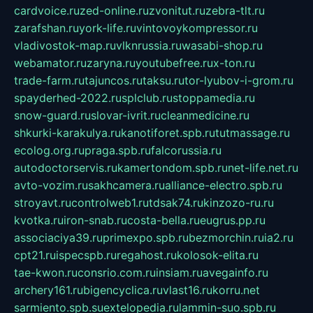
cardvoice.ru
zed-online.ru
zvonitut.ru
zebra-tlt.ru
zarafshan.ru
york-life.ru
vintovoykompressor.ru
vladivostok-map.ru
vlknrussia.ru
wasabi-shop.ru
webamator.ru
zaryna.ru
youtubefree.ru
x-ton.ru
trade-farm.ru
tajuncos.ru
taksu.ru
tor-lyubov-i-grom.ru
spayderhed-2022.ru
splclub.ru
stoppamedia.ru
snow-guard.ru
slovar-ivrit.ru
cleanmedicine.ru
shkurki-karakulya.ru
kanotiforet.spb.ru
tutmassage.ru
ecolog.org.ru
praga.spb.ru
falcorussia.ru
autodoctorservis.ru
kamertondom.spb.ru
net-life.net.ru
avto-vozim.ru
sakhcamera.ru
alliance-electro.spb.ru
stroyavt.ru
controlweb1.ru
tdsak74.ru
kinzozo-ru.ru
kvotka.ru
iron-snab.ru
costa-bella.ru
eugrus.pp.ru
associaciya39.ru
primexpo.spb.ru
bezmorchin.ru
ia2.ru
cpt21.ru
ispecspb.ru
regahost.ru
kolosok-elita.ru
tae-kwon.ru
consrio.com.ru
insiam.ru
avegainfo.ru
archery161.ru
bigencyclica.ru
vlast16.ru
korru.net
sarmiento.spb.su
extelopedia.ru
lammin-suo.spb.ru