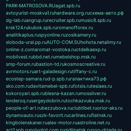
PARK-MATROSOVA.RU
agat.spb.ru
avtoyurist-moskva1.ru
hardware.org.ru
схема-авто.рф
dg-lab.ru
angrup.ru
recruiter.spb.ru
music8.spb.ru
krsk124.ru
kubok.spb.ru
romanofforex.ru
analitikaplus.ru
spyonline.ru
zosikamery.ru
sloboda-ural.pp.ru
AUTO-COM.SU
hohota.net
alimy.ru
online-z.com
aromat-vostoka.ru
otdelkaexp.ru
mobilvest.ru
bbd.net.ru
mebelshop.msk.ru
smp-forum.ru
bastion-td.ru
kosmoscreative.ru
avrmotors.ru
art-galadesign.ru
tiffany-c.ru
ecostep-samara.ru
d-p.spb.ru
галактика73.рф
sko.com.ru
davitamebel-spb.ru
fotsis.ru
tesiaes.ru
kokoroyari.spb.ru
blesna-kazan.ru
mossilver.ru
lenderoq.ru
sergeydobrin.ru
tochkazvuka.msk.ru
people-of-art.ru
bezzubova.ru
clubtibet.ru
orior-aks.ru
dynamoauto.ru
szk-favorit.ru
carlines.ru
flatnsk.ru
kingbolenskaner.ru
alex-motor.ru
astroline.net.ru
act1.spb.ru
polyglot.com.ru
gidlipetsk.ru
ooo-driada.ru