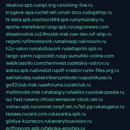
iskatour.spb.ru
snpi.org.ru
running-line.ru
krygeva-spa.ru
chel.net.ru
rust-loco.ru
dugshop.ru
hl-beta.spb.ru
school494.spb.ru
mymubaby.ru
epoha-metalband.ru
ngr.spb.ru
rusgosnews.com
dieselvostok.ru
24hostel.msk.ru
w-dev.ru
f-ship.ru
regsmi.ru
filmnetwork.ru
malinasp.ru
kinosvin.ru
h2o-salon.ru
malutkayork.ru
deltaprim.spb.ru
tango-perm.ru
gooddir.ru
sgv.su
multiki-online.com
webkrasotki.com
cherinvest.ru
detskiy-ostrov.ru
ankou.spb.ru
alvesta1.ru
pdf-creator.ru
nix-files.org.ru
sakhatoday.ru
elektrikersymboler.ru
sputnikyes.ru
golf2club.msk.ru
aeforums.ru
zallclub.ru
multimodal.msk.ru
habaigry.ru
haikko.ru
sobakopedia.ru
isz-fest.ru
ewnc.info
screensaver-clock.net.ru
volnav.spb.ru
comnat.ru
npf.net.ru
7bit.pp.ru
kalugatur.ru
tesiaes.ru
card.com.ru
kazanka.spb.ru
gildiya-kuznecov.ru
kameryboavision.ru
griffoncom.spb.ru
fabrika-emotsiy.ru