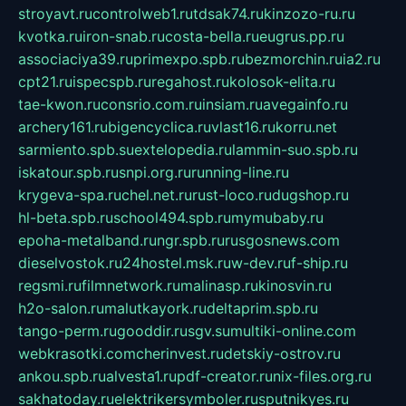
stroyavt.ru
controlweb1.ru
tdsak74.ru
kinzozo-ru.ru
kvotka.ru
iron-snab.ru
costa-bella.ru
eugrus.pp.ru
associaciya39.ru
primexpo.spb.ru
bezmorchin.ru
ia2.ru
cpt21.ru
ispecspb.ru
regahost.ru
kolosok-elita.ru
tae-kwon.ru
consrio.com.ru
insiam.ru
avegainfo.ru
archery161.ru
bigencyclica.ru
vlast16.ru
korru.net
sarmiento.spb.su
extelopedia.ru
lammin-suo.spb.ru
iskatour.spb.ru
snpi.org.ru
running-line.ru
krygeva-spa.ru
chel.net.ru
rust-loco.ru
dugshop.ru
hl-beta.spb.ru
school494.spb.ru
mymubaby.ru
epoha-metalband.ru
ngr.spb.ru
rusgosnews.com
dieselvostok.ru
24hostel.msk.ru
w-dev.ru
f-ship.ru
regsmi.ru
filmnetwork.ru
malinasp.ru
kinosvin.ru
h2o-salon.ru
malutkayork.ru
deltaprim.spb.ru
tango-perm.ru
gooddir.ru
sgv.su
multiki-online.com
webkrasotki.com
cherinvest.ru
detskiy-ostrov.ru
ankou.spb.ru
alvesta1.ru
pdf-creator.ru
nix-files.org.ru
sakhatoday.ru
elektrikersymboler.ru
sputnikyes.ru