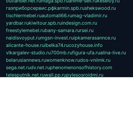
outlander.net.ru
maga.spb.ru
anime-sell.ru
keseloy.ru
газприборсервис.рф
karmin.spb.ru
shekswood.ru
tischlermebel.ru
automall66.ru
mag-vladimir.ru
yardbar.ru
kiwitour.spb.ru
indesign.com.ru
freestylemebel.ru
bany-samara.ru
rsei.ru
naidisvoyput.ru
mgsn-invest.ru
ipkamerasannce.ru
alicante-house.ru
ibelka74.ru
cozyhouse.info
vlkargalev-studio.ru
700mb.ru
figura-ufa.ru
alina-live.ru
belarusiannews.ru
womenknow.ru
dos-vniimk.ru
sega.net.ru
dv.net.ru
phenomenonsofhistory.com
telesputnik.net.ru
wall.pp.ru
pylesosroidmi.ru
gtc-clan.ru
cligs.ru
bibikazap.ru
popova.org.ru
netwhistler.spb.ru
bellvil.ru
bonzon.ru
iss-vladik.ru
defiparis.net.ru
las-gryzas.ru
amku.ru
electednews.spb.ru
feather.org.ru
spar72.ru
tankiigri.ru
dominus.com.ru
ibtree.ru
sanykool.pp.ru
unixlib.org.ru
menatep.spb.ru
gartenterrassen.ru
printeka.ru
skvozilka.com.ru
parkovka-pub.ru
lovemobi.ru
art-ru.ru