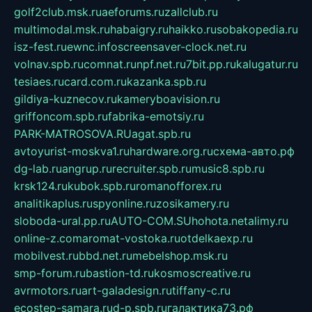
golf2club.msk.ru
aeforums.ru
zallclub.ru
multimodal.msk.ru
habaigry.ru
haikko.ru
sobakopedia.ru
isz-fest.ru
ewnc.info
screensaver-clock.net.ru
volnav.spb.ru
comnat.ru
npf.net.ru
7bit.pp.ru
kalugatur.ru
tesiaes.ru
card.com.ru
kazanka.spb.ru
gildiya-kuznecov.ru
kameryboavision.ru
griffoncom.spb.ru
fabrika-emotsiy.ru
PARK-MATROSOVA.RU
agat.spb.ru
avtoyurist-moskva1.ru
hardware.org.ru
схема-авто.рф
dg-lab.ru
angrup.ru
recruiter.spb.ru
music8.spb.ru
krsk124.ru
kubok.spb.ru
romanofforex.ru
analitikaplus.ru
spyonline.ru
zosikamery.ru
sloboda-ural.pp.ru
AUTO-COM.SU
hohota.net
alimy.ru
online-z.com
aromat-vostoka.ru
otdelkaexp.ru
mobilvest.ru
bbd.net.ru
mebelshop.msk.ru
smp-forum.ru
bastion-td.ru
kosmoscreative.ru
avrmotors.ru
art-galadesign.ru
tiffany-c.ru
ecostep-samara.ru
d-p.spb.ru
галактика73.рф