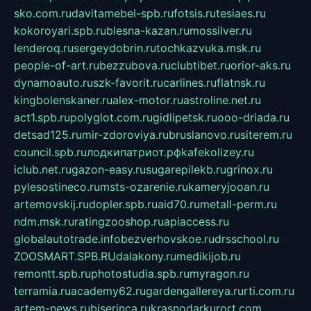
sko.com.ru
davitamebel-spb.ru
fotsis.ru
tesiaes.ru
kokoroyari.spb.ru
blesna-kazan.ru
mossilver.ru
lenderoq.ru
sergeydobrin.ru
tochkazvuka.msk.ru
people-of-art.ru
bezzubova.ru
clubtibet.ru
orior-aks.ru
dynamoauto.ru
szk-favorit.ru
carlines.ru
flatnsk.ru
kingbolenskaner.ru
alex-motor.ru
astroline.net.ru
act1.spb.ru
polyglot.com.ru
gidlipetsk.ru
ooo-driada.ru
detsad125.ru
mir-zdoroviya.ru
bruslanovo.ru
siterem.ru
council.spb.ru
лодкипатриот.рф
kafekolizey.ru
iclub.net.ru
gazon-easy.ru
sugarepilekb.ru
grinox.ru
pylesostineco.ru
msts-ozarenie.ru
kameryjooan.ru
artemovskij.ru
dopler.spb.ru
aid70.ru
metall-perm.ru
ndm.msk.ru
ratingzooshop.ru
apiaccess.ru
globalautotrade.info
bezverhovskoe.ru
drsschool.ru
ZOOSMART.SPB.RU
dalakony.ru
medikijob.ru
remontt.spb.ru
photostudia.spb.ru
myragon.ru
terramia.ru
academy62.ru
gardengallereya.ru
rti.com.ru
artem-news.ru
biserinca.ru
krasnodarkurort.com