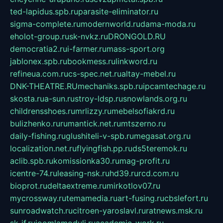
ted-lapidus.spb.ru
parasite-eliminator.ru
sigma-complete.ru
modernworld.ru
dama-moda.ru
eholot-group.ru
sk-nvkz.ru
DRONGOLD.RU
democratia2.ru
i-farmer.ru
mass-sport.org
jablonex.spb.ru
bookmess.ru
linkword.ru
refineua.com.ru
cs-spec.net.ru
altay-mebel.ru
DNK-THEATRE.RU
mechaniks.spb.ru
ipcamtechage.ru
skosta.ru
a-sun.ru
stroy-ldsp.ru
snowlands.org.ru
childrensshoes.ru
mrlizzy.ru
mebelsofiakrd.ru
bulizhenko.ru
rumantick.net.ru
mtszerno.ru
daily-fishing.ru
glushiteli-v-spb.ru
megasat.org.ru
localization.net.ru
flyingfish.pp.ru
ds5teremok.ru
aclib.spb.ru
komissionka30.ru
mag-profit.ru
icentre-74.ru
leasing-nsk.ru
hd39.ru
rcd.com.ru
bioprot.ru
deltaextreme.ru
mirkotlov07.ru
mycrossway.ru
temamedia.ru
art-fusing.ru
cbslefort.ru
sunroadwatch.ru
citroen-yaroslavl.ru
ratnews.msk.ru