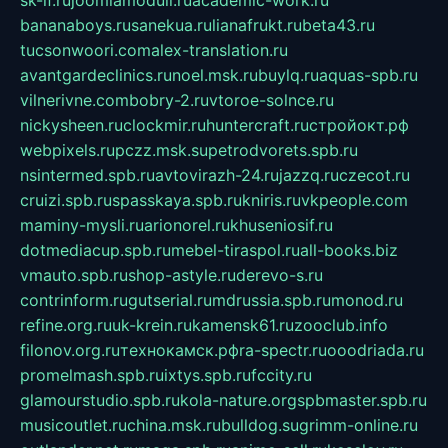
sk-if.ru
joomlamoduli.ru
academic-work.ru
bananaboys.ru
sanekua.ru
lianafrukt.ru
beta43.ru
tucsonwoori.com
alex-translation.ru
avantgardeclinics.ru
noel.msk.ru
buylq.ru
aquas-spb.ru
vilnerivne.com
bobry-2.ru
vtoroe-solnce.ru
nickysheen.ru
clockmir.ru
huntercraft.ru
стройокт.рф
webpixels.ru
pczz.msk.su
petrodvorets.spb.ru
nsintermed.spb.ru
avtovirazh-24.ru
jazzq.ru
czecot.ru
cruizi.spb.ru
spasskaya.spb.ru
kniris.ru
vkpeople.com
maminy-mysli.ru
arionorel.ru
khuseniosif.ru
dotmediacup.spb.ru
mebel-tiraspol.ru
all-books.biz
vmauto.spb.ru
shop-astyle.ru
derevo-s.ru
contrinform.ru
gutserial.ru
mdrussia.spb.ru
monod.ru
refine.org.ru
uk-krein.ru
kamensk61.ru
zooclub.info
filonov.org.ru
технокамск.рф
ra-spectr.ru
ooodriada.ru
promelmash.spb.ru
ixtys.spb.ru
fccity.ru
glamourstudio.spb.ru
kola-nature.org
spbmaster.spb.ru
musicoutlet.ru
china.msk.ru
bulldog.su
grimm-online.ru