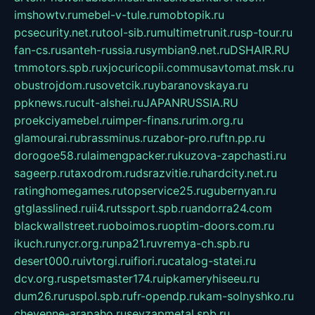
imshowtv.ru
mebel-v-tule.ru
mobtopik.ru
pcsecurity.net.ru
tool-sib.ru
multimetrunit.ru
sp-tour.ru
fan-cs.ru
santeh-russia.ru
symbian9.net.ru
DSHAIR.RU
tmmotors.spb.ru
xjocuricopii.com
musavtomat.msk.ru
obustrojdom.ru
sovetcik.ru
ybaranovskaya.ru
ppknews.ru
cult-alshei.ru
JAPANRUSSIA.RU
proekciyamebel.ru
imper-finans.ru
rim.org.ru
glamourai.ru
brassminus.ru
zabor-pro.ru
ftn.pp.ru
dorogoe58.ru
laimengpacker.ru
kuzova-zapchasti.ru
sageerp.ru
taxodrom.ru
dsrazvitie.ru
hardcity.net.ru
ratinghomegames.ru
topservice25.ru
gubernyan.ru
gtglasslined.ru
ii4.ru
tssport.spb.ru
andorra24.com
blackwallstreet.ru
oboimos.ru
optim-doors.com.ru
ikuch.ru
nycr.org.ru
npa21.ru
vremya-ch.spb.ru
desert000.ru
ivtorgi.ru
ifiori.ru
catalog-statei.ru
dcv.org.ru
spetsmaster174.ru
ipkameryhiseeu.ru
dum26.ru
ruspol.spb.ru
fr-opendp.ru
kam-solnyshko.ru
cheyenne-arapaho.ru
sevzapmetal.spb.ru