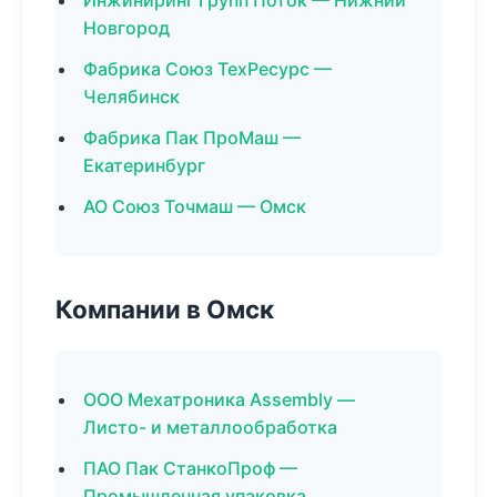
Инжиниринг Групп Поток — Нижний
Новгород
Фабрика Союз ТехРесурс —
Челябинск
Фабрика Пак ПроМаш —
Екатеринбург
АО Союз Точмаш — Омск
Компании в Омск
ООО Мехатроника Assembly —
Листо- и металлообработка
ПАО Пак СтанкоПроф —
Промышленная упаковка