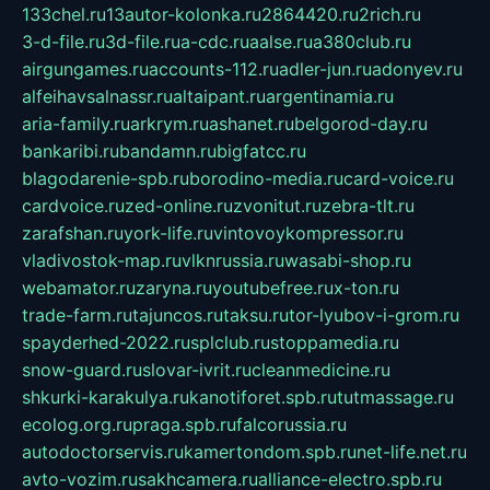
133chel.ru
13autor-kolonka.ru
2864420.ru
2rich.ru
3-d-file.ru
3d-file.ru
a-cdc.ru
aalse.ru
a380club.ru
airgungames.ru
accounts-112.ru
adler-jun.ru
adonyev.ru
alfeihavsalnassr.ru
altaipant.ru
argentinamia.ru
aria-family.ru
arkrym.ru
ashanet.ru
belgorod-day.ru
bankaribi.ru
bandamn.ru
bigfatcc.ru
blagodarenie-spb.ru
borodino-media.ru
card-voice.ru
cardvoice.ru
zed-online.ru
zvonitut.ru
zebra-tlt.ru
zarafshan.ru
york-life.ru
vintovoykompressor.ru
vladivostok-map.ru
vlknrussia.ru
wasabi-shop.ru
webamator.ru
zaryna.ru
youtubefree.ru
x-ton.ru
trade-farm.ru
tajuncos.ru
taksu.ru
tor-lyubov-i-grom.ru
spayderhed-2022.ru
splclub.ru
stoppamedia.ru
snow-guard.ru
slovar-ivrit.ru
cleanmedicine.ru
shkurki-karakulya.ru
kanotiforet.spb.ru
tutmassage.ru
ecolog.org.ru
praga.spb.ru
falcorussia.ru
autodoctorservis.ru
kamertondom.spb.ru
net-life.net.ru
avto-vozim.ru
sakhcamera.ru
alliance-electro.spb.ru