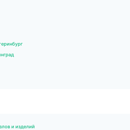
теринбург
инград
злов и изделий