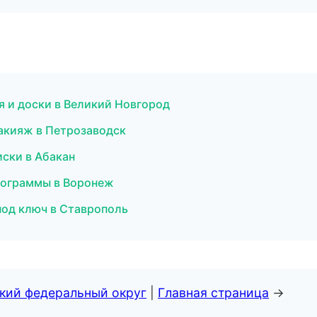
я и доски в Великий Новгород
макияж в Петрозаводск
иски в Абакан
программы в Воронеж
 под ключ в Ставрополь
ский федеральный округ
|
Главная страница
→