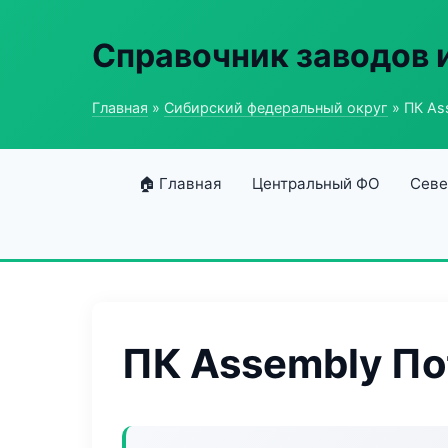
Справочник заводов 
Главная
»
Сибирский федеральный округ
» ПК As
🏠 Главная
Центральный ФО
Севе
ПК Assembly По