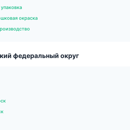
 упаковка
ошковая окраска
производство
ский федеральный округ
рск
ск