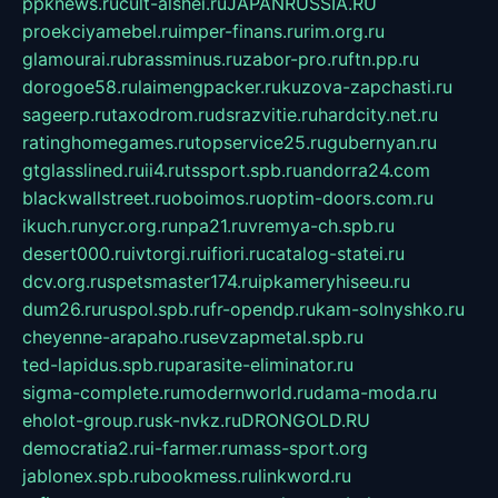
ppknews.ru
cult-alshei.ru
JAPANRUSSIA.RU
proekciyamebel.ru
imper-finans.ru
rim.org.ru
glamourai.ru
brassminus.ru
zabor-pro.ru
ftn.pp.ru
dorogoe58.ru
laimengpacker.ru
kuzova-zapchasti.ru
sageerp.ru
taxodrom.ru
dsrazvitie.ru
hardcity.net.ru
ratinghomegames.ru
topservice25.ru
gubernyan.ru
gtglasslined.ru
ii4.ru
tssport.spb.ru
andorra24.com
blackwallstreet.ru
oboimos.ru
optim-doors.com.ru
ikuch.ru
nycr.org.ru
npa21.ru
vremya-ch.spb.ru
desert000.ru
ivtorgi.ru
ifiori.ru
catalog-statei.ru
dcv.org.ru
spetsmaster174.ru
ipkameryhiseeu.ru
dum26.ru
ruspol.spb.ru
fr-opendp.ru
kam-solnyshko.ru
cheyenne-arapaho.ru
sevzapmetal.spb.ru
ted-lapidus.spb.ru
parasite-eliminator.ru
sigma-complete.ru
modernworld.ru
dama-moda.ru
eholot-group.ru
sk-nvkz.ru
DRONGOLD.RU
democratia2.ru
i-farmer.ru
mass-sport.org
jablonex.spb.ru
bookmess.ru
linkword.ru