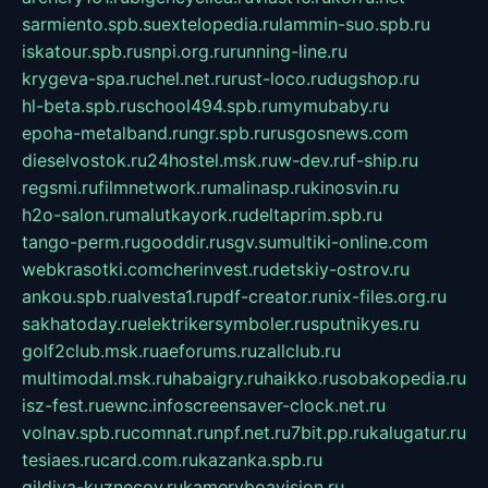
sarmiento.spb.su
extelopedia.ru
lammin-suo.spb.ru
iskatour.spb.ru
snpi.org.ru
running-line.ru
krygeva-spa.ru
chel.net.ru
rust-loco.ru
dugshop.ru
hl-beta.spb.ru
school494.spb.ru
mymubaby.ru
epoha-metalband.ru
ngr.spb.ru
rusgosnews.com
dieselvostok.ru
24hostel.msk.ru
w-dev.ru
f-ship.ru
regsmi.ru
filmnetwork.ru
malinasp.ru
kinosvin.ru
h2o-salon.ru
malutkayork.ru
deltaprim.spb.ru
tango-perm.ru
gooddir.ru
sgv.su
multiki-online.com
webkrasotki.com
cherinvest.ru
detskiy-ostrov.ru
ankou.spb.ru
alvesta1.ru
pdf-creator.ru
nix-files.org.ru
sakhatoday.ru
elektrikersymboler.ru
sputnikyes.ru
golf2club.msk.ru
aeforums.ru
zallclub.ru
multimodal.msk.ru
habaigry.ru
haikko.ru
sobakopedia.ru
isz-fest.ru
ewnc.info
screensaver-clock.net.ru
volnav.spb.ru
comnat.ru
npf.net.ru
7bit.pp.ru
kalugatur.ru
tesiaes.ru
card.com.ru
kazanka.spb.ru
gildiya-kuznecov.ru
kameryboavision.ru