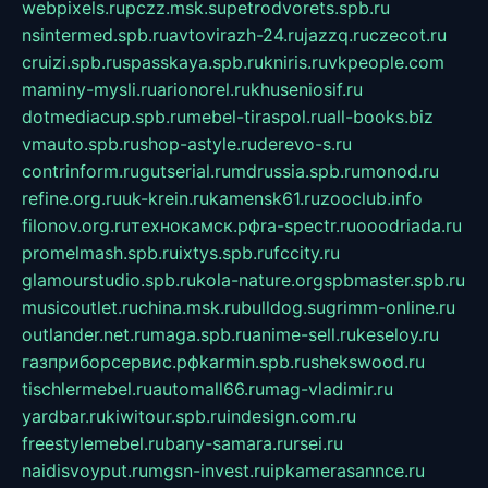
webpixels.ru
pczz.msk.su
petrodvorets.spb.ru
nsintermed.spb.ru
avtovirazh-24.ru
jazzq.ru
czecot.ru
cruizi.spb.ru
spasskaya.spb.ru
kniris.ru
vkpeople.com
maminy-mysli.ru
arionorel.ru
khuseniosif.ru
dotmediacup.spb.ru
mebel-tiraspol.ru
all-books.biz
vmauto.spb.ru
shop-astyle.ru
derevo-s.ru
contrinform.ru
gutserial.ru
mdrussia.spb.ru
monod.ru
refine.org.ru
uk-krein.ru
kamensk61.ru
zooclub.info
filonov.org.ru
технокамск.рф
ra-spectr.ru
ooodriada.ru
promelmash.spb.ru
ixtys.spb.ru
fccity.ru
glamourstudio.spb.ru
kola-nature.org
spbmaster.spb.ru
musicoutlet.ru
china.msk.ru
bulldog.su
grimm-online.ru
outlander.net.ru
maga.spb.ru
anime-sell.ru
keseloy.ru
газприборсервис.рф
karmin.spb.ru
shekswood.ru
tischlermebel.ru
automall66.ru
mag-vladimir.ru
yardbar.ru
kiwitour.spb.ru
indesign.com.ru
freestylemebel.ru
bany-samara.ru
rsei.ru
naidisvoyput.ru
mgsn-invest.ru
ipkamerasannce.ru