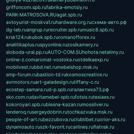
griffoncom.spb.ru
fabrika-emotsiy.ru
PARK-MATROSOVA.RU
agat.spb.ru
avtoyurist-moskva1.ru
hardware.org.ru
схема-авто.рф
dg-lab.ru
angrup.ru
recruiter.spb.ru
music8.spb.ru
krsk124.ru
kubok.spb.ru
romanofforex.ru
analitikaplus.ru
spyonline.ru
zosikamery.ru
sloboda-ural.pp.ru
AUTO-COM.SU
hohota.net
alimy.ru
online-z.com
aromat-vostoka.ru
otdelkaexp.ru
mobilvest.ru
bbd.net.ru
mebelshop.msk.ru
smp-forum.ru
bastion-td.ru
kosmoscreative.ru
avrmotors.ru
art-galadesign.ru
tiffany-c.ru
ecostep-samara.ru
d-p.spb.ru
галактика73.рф
sko.com.ru
davitamebel-spb.ru
fotsis.ru
tesiaes.ru
kokoroyari.spb.ru
blesna-kazan.ru
mossilver.ru
lenderoq.ru
sergeydobrin.ru
tochkazvuka.msk.ru
people-of-art.ru
bezzubova.ru
clubtibet.ru
orior-aks.ru
dynamoauto.ru
szk-favorit.ru
carlines.ru
flatnsk.ru