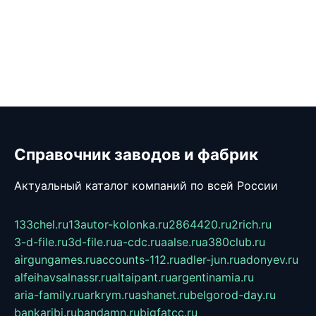
Справочник заводов и фабрик
Актуальный каталог компаний по всей России
133chel.ru
13autor-kolonka.ru
2864420.ru
2rich.ru
3-d-file.ru
3d-file.ru
a-cdc.ru
aalse.ru
a380club.ru
airgungames.ru
accounts-112.ru
adler-jun.ru
adonyev.ru
alfeihavsalnassr.ru
altaipant.ru
argentinamia.ru
aria-family.ru
arkrym.ru
ashanet.ru
belgorod-day.ru
bankaribi.ru
bandamn.ru
bigfatcc.ru