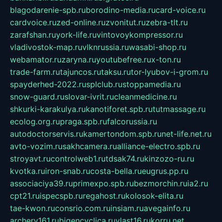
blagodarenie-spb.ru
borodino-media.ru
card-voice.ru
cardvoice.ru
zed-online.ru
zvonitut.ru
zebra-tlt.ru
zarafshan.ru
york-life.ru
vintovoykompressor.ru
vladivostok-map.ru
vlknrussia.ru
wasabi-shop.ru
webamator.ru
zaryna.ru
youtubefree.ru
x-ton.ru
trade-farm.ru
tajuncos.ru
taksu.ru
tor-lyubov-i-grom.ru
spayderhed-2022.ru
splclub.ru
stoppamedia.ru
snow-guard.ru
slovar-ivrit.ru
cleanmedicine.ru
shkurki-karakulya.ru
kanotiforet.spb.ru
tutmassage.ru
ecolog.org.ru
praga.spb.ru
falcorussia.ru
autodoctorservis.ru
kamertondom.spb.ru
net-life.net.ru
avto-vozim.ru
sakhcamera.ru
alliance-electro.spb.ru
stroyavt.ru
controlweb1.ru
tdsak74.ru
kinzozo-ru.ru
kvotka.ru
iron-snab.ru
costa-bella.ru
eugrus.pp.ru
associaciya39.ru
primexpo.spb.ru
bezmorchin.ru
ia2.ru
cpt21.ru
ispecspb.ru
regahost.ru
kolosok-elita.ru
tae-kwon.ru
consrio.com.ru
insiam.ru
avegainfo.ru
archery161.ru
bigencyclica.ru
vlast16.ru
korru.net