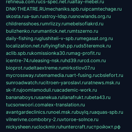
refineua.com.ru
cs-spec.net.ru
altay-mebel.ru
DNK-THEATRE.RU
mechaniks.spb.ru
ipcamtechage.ru
skosta.ru
a-sun.ru
stroy-ldsp.ru
snowlands.org.ru
childrensshoes.ru
mrlizzy.ru
mebelsofiakrd.ru
bulizhenko.ru
rumantick.net.ru
mtszerno.ru
daily-fishing.ru
glushiteli-v-spb.ru
megasat.org.ru
localization.net.ru
flyingfish.pp.ru
ds5teremok.ru
aclib.spb.ru
komissionka30.ru
mag-profit.ru
icentre-74.ru
leasing-nsk.ru
hd39.ru
rcd.com.ru
bioprot.ru
deltaextreme.ru
mirkotlov07.ru
mycrossway.ru
temamedia.ru
art-fusing.ru
cbslefort.ru
sunroadwatch.ru
citroen-yaroslavl.ru
ratnews.msk.ru
sk-if.ru
joomlamoduli.ru
academic-work.ru
bananaboys.ru
sanekua.ru
lianafrukt.ru
beta43.ru
tucsonwoori.com
alex-translation.ru
avantgardeclinics.ru
noel.msk.ru
buylq.ru
aquas-spb.ru
vilnerivne.com
bobry-2.ru
vtoroe-solnce.ru
nickysheen.ru
clockmir.ru
huntercraft.ru
стройокт.рф