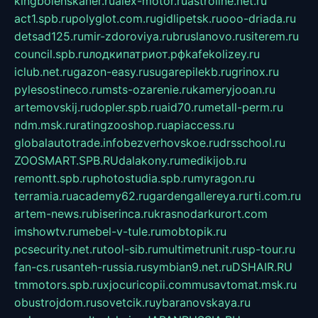
kingbolenskaner.ru
alex-motor.ru
astroline.net.ru
act1.spb.ru
polyglot.com.ru
gidlipetsk.ru
ooo-driada.ru
detsad125.ru
mir-zdoroviya.ru
bruslanovo.ru
siterem.ru
council.spb.ru
лодкипатриот.рф
kafekolizey.ru
iclub.net.ru
gazon-easy.ru
sugarepilekb.ru
grinox.ru
pylesostineco.ru
msts-ozarenie.ru
kameryjooan.ru
artemovskij.ru
dopler.spb.ru
aid70.ru
metall-perm.ru
ndm.msk.ru
ratingzooshop.ru
apiaccess.ru
globalautotrade.info
bezverhovskoe.ru
drsschool.ru
ZOOSMART.SPB.RU
dalakony.ru
medikijob.ru
remontt.spb.ru
photostudia.spb.ru
myragon.ru
terramia.ru
academy62.ru
gardengallereya.ru
rti.com.ru
artem-news.ru
biserinca.ru
krasnodarkurort.com
imshowtv.ru
mebel-v-tule.ru
mobtopik.ru
pcsecurity.net.ru
tool-sib.ru
multimetrunit.ru
sp-tour.ru
fan-cs.ru
santeh-russia.ru
symbian9.net.ru
DSHAIR.RU
tmmotors.spb.ru
xjocuricopii.com
musavtomat.msk.ru
obustrojdom.ru
sovetcik.ru
ybaranovskaya.ru