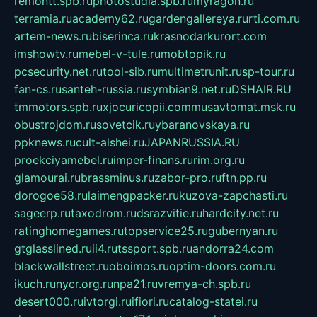
remontt.spb.ru
photostudia.spb.ru
myragon.ru
terramia.ru
academy62.ru
gardengallereya.ru
rti.com.ru
artem-news.ru
biserinca.ru
krasnodarkurort.com
imshowtv.ru
mebel-v-tule.ru
mobtopik.ru
pcsecurity.net.ru
tool-sib.ru
multimetrunit.ru
sp-tour.ru
fan-cs.ru
santeh-russia.ru
symbian9.net.ru
DSHAIR.RU
tmmotors.spb.ru
xjocuricopii.com
musavtomat.msk.ru
obustrojdom.ru
sovetcik.ru
ybaranovskaya.ru
ppknews.ru
cult-alshei.ru
JAPANRUSSIA.RU
proekciyamebel.ru
imper-finans.ru
rim.org.ru
glamourai.ru
brassminus.ru
zabor-pro.ru
ftn.pp.ru
dorogoe58.ru
laimengpacker.ru
kuzova-zapchasti.ru
sageerp.ru
taxodrom.ru
dsrazvitie.ru
hardcity.net.ru
ratinghomegames.ru
topservice25.ru
gubernyan.ru
gtglasslined.ru
ii4.ru
tssport.spb.ru
andorra24.com
blackwallstreet.ru
oboimos.ru
optim-doors.com.ru
ikuch.ru
nycr.org.ru
npa21.ru
vremya-ch.spb.ru
desert000.ru
ivtorgi.ru
ifiori.ru
catalog-statei.ru