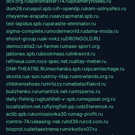
dcv.org.ru
spetsmaster174.ru
ipkameryhiseeu.ru
dum26.ru
ruspol.spb.ru
fr-opendp.ru
kam-solnyshko.ru
cheyenne-arapaho.ru
sevzapmetal.spb.ru
ted-lapidus.spb.ru
parasite-eliminator.ru
sigma-complete.ru
modernworld.ru
dama-moda.ru
eholot-group.ru
sk-nvkz.ru
DRONGOLD.RU
democratia2.ru
i-farmer.ru
mass-sport.org
jablonex.spb.ru
bookmess.ru
linkword.ru
refineua.com.ru
cs-spec.net.ru
altay-mebel.ru
DNK-THEATRE.RU
mechaniks.spb.ru
ipcamtechage.ru
skosta.ru
a-sun.ru
stroy-ldsp.ru
snowlands.org.ru
childrensshoes.ru
mrlizzy.ru
mebelsofiakrd.ru
bulizhenko.ru
rumantick.net.ru
mtszerno.ru
daily-fishing.ru
glushiteli-v-spb.ru
megasat.org.ru
localization.net.ru
flyingfish.pp.ru
ds5teremok.ru
aclib.spb.ru
komissionka30.ru
mag-profit.ru
icentre-74.ru
leasing-nsk.ru
hd39.ru
rcd.com.ru
bioprot.ru
deltaextreme.ru
mirkotlov07.ru