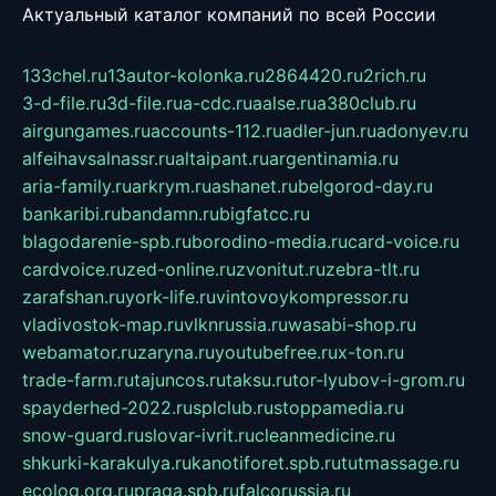
Актуальный каталог компаний по всей России
133chel.ru
13autor-kolonka.ru
2864420.ru
2rich.ru
3-d-file.ru
3d-file.ru
a-cdc.ru
aalse.ru
a380club.ru
airgungames.ru
accounts-112.ru
adler-jun.ru
adonyev.ru
alfeihavsalnassr.ru
altaipant.ru
argentinamia.ru
aria-family.ru
arkrym.ru
ashanet.ru
belgorod-day.ru
bankaribi.ru
bandamn.ru
bigfatcc.ru
blagodarenie-spb.ru
borodino-media.ru
card-voice.ru
cardvoice.ru
zed-online.ru
zvonitut.ru
zebra-tlt.ru
zarafshan.ru
york-life.ru
vintovoykompressor.ru
vladivostok-map.ru
vlknrussia.ru
wasabi-shop.ru
webamator.ru
zaryna.ru
youtubefree.ru
x-ton.ru
trade-farm.ru
tajuncos.ru
taksu.ru
tor-lyubov-i-grom.ru
spayderhed-2022.ru
splclub.ru
stoppamedia.ru
snow-guard.ru
slovar-ivrit.ru
cleanmedicine.ru
shkurki-karakulya.ru
kanotiforet.spb.ru
tutmassage.ru
ecolog.org.ru
praga.spb.ru
falcorussia.ru