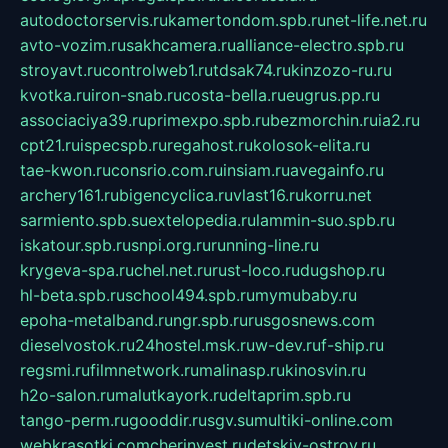
autodoctorservis.ru
kamertondom.spb.ru
net-life.net.ru
avto-vozim.ru
sakhcamera.ru
alliance-electro.spb.ru
stroyavt.ru
controlweb1.ru
tdsak74.ru
kinzozo-ru.ru
kvotka.ru
iron-snab.ru
costa-bella.ru
eugrus.pp.ru
associaciya39.ru
primexpo.spb.ru
bezmorchin.ru
ia2.ru
cpt21.ru
ispecspb.ru
regahost.ru
kolosok-elita.ru
tae-kwon.ru
consrio.com.ru
insiam.ru
avegainfo.ru
archery161.ru
bigencyclica.ru
vlast16.ru
korru.net
sarmiento.spb.su
extelopedia.ru
lammin-suo.spb.ru
iskatour.spb.ru
snpi.org.ru
running-line.ru
krygeva-spa.ru
chel.net.ru
rust-loco.ru
dugshop.ru
hl-beta.spb.ru
school494.spb.ru
mymubaby.ru
epoha-metalband.ru
ngr.spb.ru
rusgosnews.com
dieselvostok.ru
24hostel.msk.ru
w-dev.ru
f-ship.ru
regsmi.ru
filmnetwork.ru
malinasp.ru
kinosvin.ru
h2o-salon.ru
malutkayork.ru
deltaprim.spb.ru
tango-perm.ru
gooddir.ru
sgv.su
multiki-online.com
webkrasotki.com
cherinvest.ru
detskiy-ostrov.ru