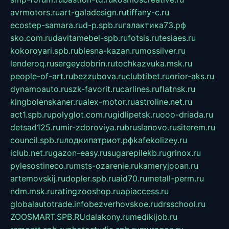
avrmotors.ru
art-galadesign.ru
tiffany-c.ru
ecostep-samara.ru
d-p.spb.ru
галактика73.рф
sko.com.ru
davitamebel-spb.ru
fotsis.ru
tesiaes.ru
kokoroyari.spb.ru
blesna-kazan.ru
mossilver.ru
lenderoq.ru
sergeydobrin.ru
tochkazvuka.msk.ru
people-of-art.ru
bezzubova.ru
clubtibet.ru
orior-aks.ru
dynamoauto.ru
szk-favorit.ru
carlines.ru
flatnsk.ru
kingbolenskaner.ru
alex-motor.ru
astroline.net.ru
act1.spb.ru
polyglot.com.ru
gidlipetsk.ru
ooo-driada.ru
detsad125.ru
mir-zdoroviya.ru
bruslanovo.ru
siterem.ru
council.spb.ru
лодкипатриот.рф
kafekolizey.ru
iclub.net.ru
gazon-easy.ru
sugarepilekb.ru
grinox.ru
pylesostineco.ru
msts-ozarenie.ru
kameryjooan.ru
artemovskij.ru
dopler.spb.ru
aid70.ru
metall-perm.ru
ndm.msk.ru
ratingzooshop.ru
apiaccess.ru
globalautotrade.info
bezverhovskoe.ru
drsschool.ru
ZOOSMART.SPB.RU
dalakony.ru
medikijob.ru