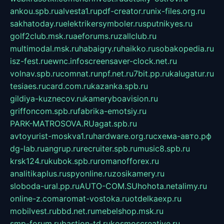
ankou.spb.ru
alvesta1.ru
pdf-creator.ru
nix-files.org.ru
sakhatoday.ru
elektrikersymboler.ru
sputnikyes.ru
golf2club.msk.ru
aeforums.ru
zallclub.ru
multimodal.msk.ru
habaigry.ru
haikko.ru
sobakopedia.ru
isz-fest.ru
ewnc.info
screensaver-clock.net.ru
volnav.spb.ru
comnat.ru
npf.net.ru
7bit.pp.ru
kalugatur.ru
tesiaes.ru
card.com.ru
kazanka.spb.ru
gildiya-kuznecov.ru
kameryboavision.ru
griffoncom.spb.ru
fabrika-emotsiy.ru
PARK-MATROSOVA.RU
agat.spb.ru
avtoyurist-moskva1.ru
hardware.org.ru
схема-авто.рф
dg-lab.ru
angrup.ru
recruiter.spb.ru
music8.spb.ru
krsk124.ru
kubok.spb.ru
romanofforex.ru
analitikaplus.ru
spyonline.ru
zosikamery.ru
sloboda-ural.pp.ru
AUTO-COM.SU
hohota.net
alimy.ru
online-z.com
aromat-vostoka.ru
otdelkaexp.ru
mobilvest.ru
bbd.net.ru
mebelshop.msk.ru
smp-forum.ru
bastion-td.ru
kosmoscreative.ru