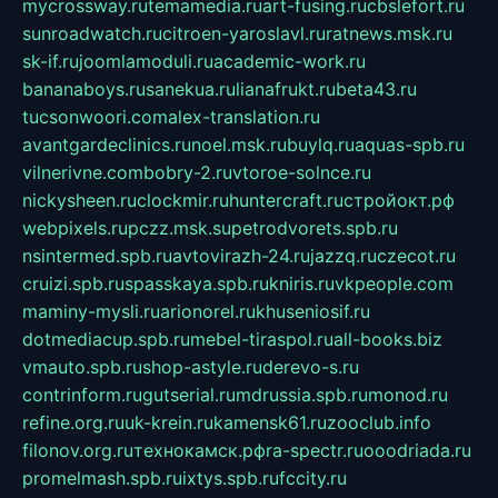
mycrossway.ru
temamedia.ru
art-fusing.ru
cbslefort.ru
sunroadwatch.ru
citroen-yaroslavl.ru
ratnews.msk.ru
sk-if.ru
joomlamoduli.ru
academic-work.ru
bananaboys.ru
sanekua.ru
lianafrukt.ru
beta43.ru
tucsonwoori.com
alex-translation.ru
avantgardeclinics.ru
noel.msk.ru
buylq.ru
aquas-spb.ru
vilnerivne.com
bobry-2.ru
vtoroe-solnce.ru
nickysheen.ru
clockmir.ru
huntercraft.ru
стройокт.рф
webpixels.ru
pczz.msk.su
petrodvorets.spb.ru
nsintermed.spb.ru
avtovirazh-24.ru
jazzq.ru
czecot.ru
cruizi.spb.ru
spasskaya.spb.ru
kniris.ru
vkpeople.com
maminy-mysli.ru
arionorel.ru
khuseniosif.ru
dotmediacup.spb.ru
mebel-tiraspol.ru
all-books.biz
vmauto.spb.ru
shop-astyle.ru
derevo-s.ru
contrinform.ru
gutserial.ru
mdrussia.spb.ru
monod.ru
refine.org.ru
uk-krein.ru
kamensk61.ru
zooclub.info
filonov.org.ru
технокамск.рф
ra-spectr.ru
ooodriada.ru
promelmash.spb.ru
ixtys.spb.ru
fccity.ru