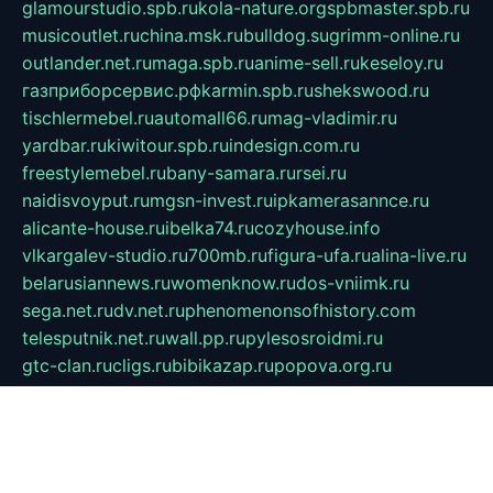
glamourstudio.spb.ru
kola-nature.org
spbmaster.spb.ru
musicoutlet.ru
china.msk.ru
bulldog.su
grimm-online.ru
outlander.net.ru
maga.spb.ru
anime-sell.ru
keseloy.ru
газприборсервис.рф
karmin.spb.ru
shekswood.ru
tischlermebel.ru
automall66.ru
mag-vladimir.ru
yardbar.ru
kiwitour.spb.ru
indesign.com.ru
freestylemebel.ru
bany-samara.ru
rsei.ru
naidisvoyput.ru
mgsn-invest.ru
ipkamerasannce.ru
alicante-house.ru
ibelka74.ru
cozyhouse.info
vlkargalev-studio.ru
700mb.ru
figura-ufa.ru
alina-live.ru
belarusiannews.ru
womenknow.ru
dos-vniimk.ru
sega.net.ru
dv.net.ru
phenomenonsofhistory.com
telesputnik.net.ru
wall.pp.ru
pylesosroidmi.ru
gtc-clan.ru
cligs.ru
bibikazap.ru
popova.org.ru
netwhistler.spb.ru
bellvil.ru
bonzon.ru
iss-vladik.ru
defiparis.net.ru
las-gryzas.ru
amku.ru
electednews.spb.ru
feather.org.ru
spar72.ru
tankiigri.ru
dominus.com.ru
ibtree.ru
sanykool.pp.ru
unixlib.org.ru