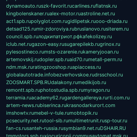
dynamoauto.ru
szk-favorit.ru
carlines.ru
flatnsk.ru
kingbolenskaner.ru
alex-motor.ru
astroline.net.ru
act1.spb.ru
polyglot.com.ru
gidlipetsk.ru
ooo-driada.ru
detsad125.ru
mir-zdoroviya.ru
bruslanovo.ru
siterem.ru
council.spb.ru
лодкипатриот.рф
kafekolizey.ru
iclub.net.ru
gazon-easy.ru
sugarepilekb.ru
grinox.ru
pylesostineco.ru
msts-ozarenie.ru
kameryjooan.ru
artemovskij.ru
dopler.spb.ru
aid70.ru
metall-perm.ru
ndm.msk.ru
ratingzooshop.ru
apiaccess.ru
globalautotrade.info
bezverhovskoe.ru
drsschool.ru
ZOOSMART.SPB.RU
dalakony.ru
medikijob.ru
remontt.spb.ru
photostudia.spb.ru
myragon.ru
terramia.ru
academy62.ru
gardengallereya.ru
rti.com.ru
artem-news.ru
biserinca.ru
krasnodarkurort.com
imshowtv.ru
mebel-v-tule.ru
mobtopik.ru
pcsecurity.net.ru
tool-sib.ru
multimetrunit.ru
sp-tour.ru
fan-cs.ru
santeh-russia.ru
symbian9.net.ru
DSHAIR.RU
tmmotors.spb.ru
xjocuricopii.com
musavtomat.msk.ru