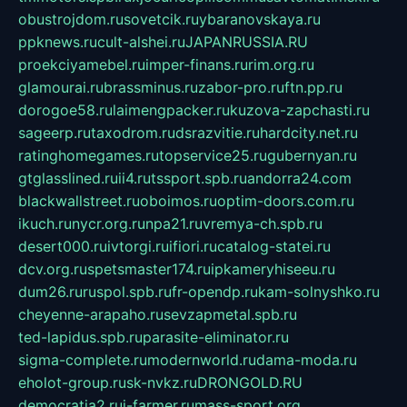
obustrojdom.ru
sovetcik.ru
ybaranovskaya.ru
ppknews.ru
cult-alshei.ru
JAPANRUSSIA.RU
proekciyamebel.ru
imper-finans.ru
rim.org.ru
glamourai.ru
brassminus.ru
zabor-pro.ru
ftn.pp.ru
dorogoe58.ru
laimengpacker.ru
kuzova-zapchasti.ru
sageerp.ru
taxodrom.ru
dsrazvitie.ru
hardcity.net.ru
ratinghomegames.ru
topservice25.ru
gubernyan.ru
gtglasslined.ru
ii4.ru
tssport.spb.ru
andorra24.com
blackwallstreet.ru
oboimos.ru
optim-doors.com.ru
ikuch.ru
nycr.org.ru
npa21.ru
vremya-ch.spb.ru
desert000.ru
ivtorgi.ru
ifiori.ru
catalog-statei.ru
dcv.org.ru
spetsmaster174.ru
ipkameryhiseeu.ru
dum26.ru
ruspol.spb.ru
fr-opendp.ru
kam-solnyshko.ru
cheyenne-arapaho.ru
sevzapmetal.spb.ru
ted-lapidus.spb.ru
parasite-eliminator.ru
sigma-complete.ru
modernworld.ru
dama-moda.ru
eholot-group.ru
sk-nvkz.ru
DRONGOLD.RU
democratia2.ru
i-farmer.ru
mass-sport.org