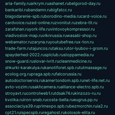
aria-family.ru
arkrym.ru
ashanet.ru
belgorod-day.ru
bankaribi.ru
bandamn.ru
bigfatcc.ru
blagodarenie-spb.ru
borodino-media.ru
card-voice.ru
cardvoice.ru
zed-online.ru
zvonitut.ru
zebra-tlt.ru
zarafshan.ru
york-life.ru
vintovoykompressor.ru
vladivostok-map.ru
vlknrussia.ru
wasabi-shop.ru
webamator.ru
zaryna.ru
youtubefree.ru
x-ton.ru
trade-farm.ru
tajuncos.ru
taksu.ru
tor-lyubov-i-grom.ru
spayderhed-2022.ru
splclub.ru
stoppamedia.ru
snow-guard.ru
slovar-ivrit.ru
cleanmedicine.ru
shkurki-karakulya.ru
kanotiforet.spb.ru
tutmassage.ru
ecolog.org.ru
praga.spb.ru
falcorussia.ru
autodoctorservis.ru
kamertondom.spb.ru
net-life.net.ru
avto-vozim.ru
sakhcamera.ru
alliance-electro.spb.ru
stroyavt.ru
controlweb1.ru
tdsak74.ru
kinzozo-ru.ru
kvotka.ru
iron-snab.ru
costa-bella.ru
eugrus.pp.ru
associaciya39.ru
primexpo.spb.ru
bezmorchin.ru
ia2.ru
cpt21.ru
ispecspb.ru
regahost.ru
kolosok-elita.ru