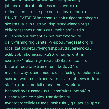
jablonex.spb.ru
bookmess.ru
linkword.ru
refineua.com.ru
cs-spec.net.ru
altay-mebel.ru
DNK-THEATRE.RU
mechaniks.spb.ru
ipcamtechage.ru
skosta.ru
a-sun.ru
stroy-ldsp.ru
snowlands.org.ru
childrensshoes.ru
mrlizzy.ru
mebelsofiakrd.ru
bulizhenko.ru
rumantick.net.ru
mtszerno.ru
daily-fishing.ru
glushiteli-v-spb.ru
megasat.org.ru
localization.net.ru
flyingfish.pp.ru
ds5teremok.ru
aclib.spb.ru
komissionka30.ru
mag-profit.ru
icentre-74.ru
leasing-nsk.ru
hd39.ru
rcd.com.ru
bioprot.ru
deltaextreme.ru
mirkotlov07.ru
mycrossway.ru
temamedia.ru
art-fusing.ru
cbslefort.ru
sunroadwatch.ru
citroen-yaroslavl.ru
ratnews.msk.ru
sk-if.ru
joomlamoduli.ru
academic-work.ru
bananaboys.ru
sanekua.ru
lianafrukt.ru
beta43.ru
tucsonwoori.com
alex-translation.ru
avantgardeclinics.ru
noel.msk.ru
buylq.ru
aquas-spb.ru
vilnerivne.com
bobry-2.ru
vtoroe-solnce.ru