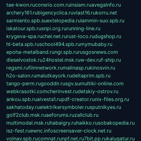
tae-kwon.ru
consrio.com.ru
insiam.ru
avegainfo.ru
archery161.ru
bigencyclica.ru
vlast16.ru
korru.net
sarmiento.spb.su
extelopedia.ru
lammin-suo.spb.ru
iskatour.spb.ru
snpi.org.ru
running-line.ru
krygeva-spa.ru
chel.net.ru
rust-loco.ru
dugshop.ru
hl-beta.spb.ru
school494.spb.ru
mymubaby.ru
epoha-metalband.ru
ngr.spb.ru
rusgosnews.com
dieselvostok.ru
24hostel.msk.ru
w-dev.ru
f-ship.ru
regsmi.ru
filmnetwork.ru
malinasp.ru
kinosvin.ru
h2o-salon.ru
malutkayork.ru
deltaprim.spb.ru
tango-perm.ru
gooddir.ru
sgv.su
multiki-online.com
webkrasotki.com
cherinvest.ru
detskiy-ostrov.ru
ankou.spb.ru
alvesta1.ru
pdf-creator.ru
nix-files.org.ru
sakhatoday.ru
elektrikersymboler.ru
sputnikyes.ru
golf2club.msk.ru
aeforums.ru
zallclub.ru
multimodal.msk.ru
habaigry.ru
haikko.ru
sobakopedia.ru
isz-fest.ru
ewnc.info
screensaver-clock.net.ru
volnav.spb.ru
comnat.ru
npf.net.ru
7bit.pp.ru
kalugatur.ru