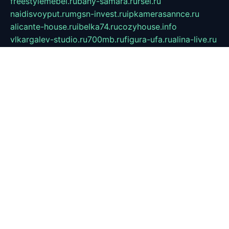
freestylemebel.ru
bany-samara.ru
rsei.ru
naidisvoyput.ru
mgsn-invest.ru
ipkamerasannce.ru
alicante-house.ru
ibelka74.ru
cozyhouse.info
vlkargalev-studio.ru
700mb.ru
figura-ufa.ru
alina-live.ru
belarusiannews.ru
womenknow.ru
dos-vniimk.ru
sega.net.ru
dv.net.ru
phenomenonsofhistory.com
telesputnik.net.ru
wall.pp.ru
pylesosroidmi.ru
gtc-clan.ru
cligs.ru
bibikazap.ru
popova.org.ru
netwhistler.spb.ru
bellvil.ru
bonzon.ru
iss-vladik.ru
defiparis.net.ru
las-gryzas.ru
amku.ru
electednews.spb.ru
feather.org.ru
spar72.ru
tankiigri.ru
dominus.com.ru
ibtree.ru
sanykool.pp.ru
unixlib.org.ru
menatep.spb.ru
gartenterrassen.ru
printeka.ru
skvozilka.com.ru
parkovka-pub.ru
lovemobi.ru
art-ru.ru
emulatorz.com.ru
alucomp.com.ru
tatforum.com.ru
alternativa-profi.ru
dermakler.ru
artsurvey.ru
aredir.ru
khimspas.ru
centr-maxi.ru
2018r.ru
bort-stomer-defort.ru
professional2.ru
gibsons.ru