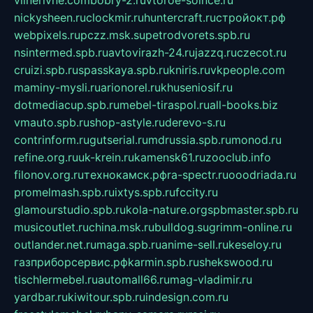
nickysheen.ru
clockmir.ru
huntercraft.ru
стройокт.рф
webpixels.ru
pczz.msk.su
petrodvorets.spb.ru
nsintermed.spb.ru
avtovirazh-24.ru
jazzq.ru
czecot.ru
cruizi.spb.ru
spasskaya.spb.ru
kniris.ru
vkpeople.com
maminy-mysli.ru
arionorel.ru
khuseniosif.ru
dotmediacup.spb.ru
mebel-tiraspol.ru
all-books.biz
vmauto.spb.ru
shop-astyle.ru
derevo-s.ru
contrinform.ru
gutserial.ru
mdrussia.spb.ru
monod.ru
refine.org.ru
uk-krein.ru
kamensk61.ru
zooclub.info
filonov.org.ru
технокамск.рф
ra-spectr.ru
ooodriada.ru
promelmash.spb.ru
ixtys.spb.ru
fccity.ru
glamourstudio.spb.ru
kola-nature.org
spbmaster.spb.ru
musicoutlet.ru
china.msk.ru
bulldog.su
grimm-online.ru
outlander.net.ru
maga.spb.ru
anime-sell.ru
keseloy.ru
газприборсервис.рф
karmin.spb.ru
shekswood.ru
tischlermebel.ru
automall66.ru
mag-vladimir.ru
yardbar.ru
kiwitour.spb.ru
indesign.com.ru