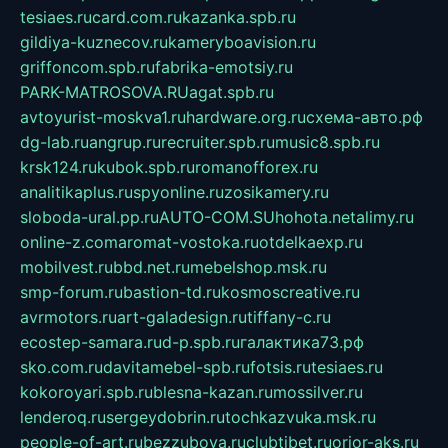
tesiaes.ru
card.com.ru
kazanka.spb.ru
gildiya-kuznecov.ru
kameryboavision.ru
griffoncom.spb.ru
fabrika-emotsiy.ru
PARK-MATROSOVA.RU
agat.spb.ru
avtoyurist-moskva1.ru
hardware.org.ru
схема-авто.рф
dg-lab.ru
angrup.ru
recruiter.spb.ru
music8.spb.ru
krsk124.ru
kubok.spb.ru
romanofforex.ru
analitikaplus.ru
spyonline.ru
zosikamery.ru
sloboda-ural.pp.ru
AUTO-COM.SU
hohota.net
alimy.ru
online-z.com
aromat-vostoka.ru
otdelkaexp.ru
mobilvest.ru
bbd.net.ru
mebelshop.msk.ru
smp-forum.ru
bastion-td.ru
kosmoscreative.ru
avrmotors.ru
art-galadesign.ru
tiffany-c.ru
ecostep-samara.ru
d-p.spb.ru
галактика73.рф
sko.com.ru
davitamebel-spb.ru
fotsis.ru
tesiaes.ru
kokoroyari.spb.ru
blesna-kazan.ru
mossilver.ru
lenderoq.ru
sergeydobrin.ru
tochkazvuka.msk.ru
people-of-art.ru
bezzubova.ru
clubtibet.ru
orior-aks.ru