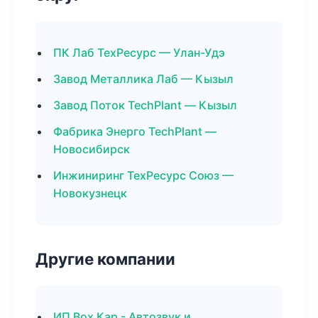
ПК Лаб ТехРесурс — Улан-Удэ
Завод Металлика Лаб — Кызыл
Завод Поток TechPlant — Кызыл
Фабрика Энерго TechPlant —
Новосибирск
Инжиниринг ТехРесурс Союз —
Новокузнецк
Другие компании
ИП Box Кар - Автозвук и