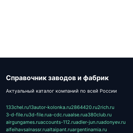
Справочник заводов и фабрик
Актуальный каталог компаний по всей России
133chel.ru
13autor-kolonka.ru
2864420.ru
2rich.ru
3-d-file.ru
3d-file.ru
a-cdc.ru
aalse.ru
a380club.ru
airgungames.ru
accounts-112.ru
adler-jun.ru
adonyev.ru
alfeihavsalnassr.ru
altaipant.ru
argentinamia.ru