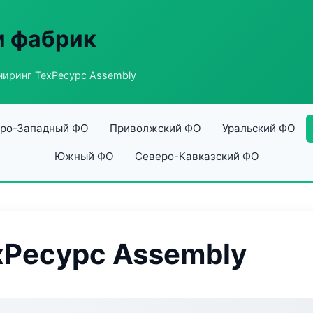
и фабрик
иринг ТехРесурс Assembly
ро-Западный ФО
Приволжский ФО
Уральский ФО
Южный ФО
Северо-Кавказский ФО
хРесурс Assembly