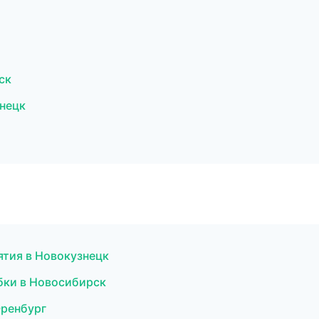
ск
нецк
ятия в Новокузнецк
обки в Новосибирск
Оренбург