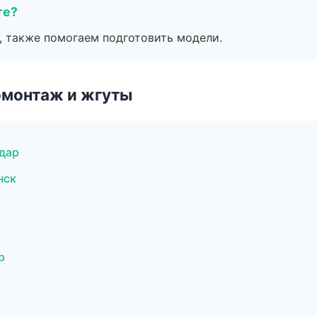
те?
, также помогаем подготовить модели.
омонтаж и жгуты
одар
нск
р