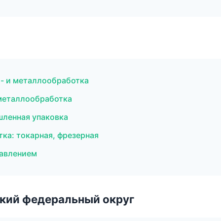
- и металлообработка
металлообработка
ленная упаковка
тка: токарная, фрезерная
давлением
ский федеральный округ