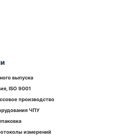
ми
ного выпуска
ия, ISO 9001
ассовое производство
орудования ЧПУ
упаковка
ротоколы измерений