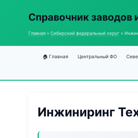
Справочник заводов 
Главная
»
Сибирский федеральный округ
» Инжин
🏠 Главная
Центральный ФО
Севе
Инжиниринг Те