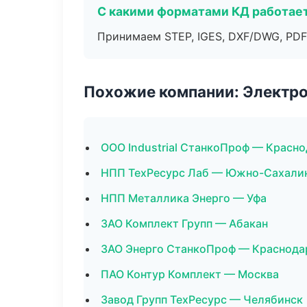
С какими форматами КД работае
Принимаем STEP, IGES, DXF/DWG, PDF
Похожие компании: Электр
ООО Industrial СтанкоПроф — Красн
НПП ТехРесурс Лаб — Южно-Сахали
НПП Металлика Энерго — Уфа
ЗАО Комплект Групп — Абакан
ЗАО Энерго СтанкоПроф — Краснода
ПАО Контур Комплект — Москва
Завод Групп ТехРесурс — Челябинск