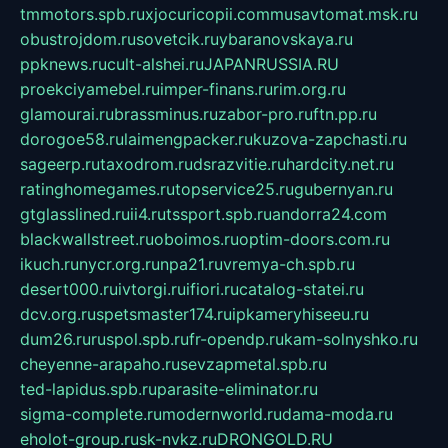
tmmotors.spb.ru
xjocuricopii.com
musavtomat.msk.ru
obustrojdom.ru
sovetcik.ru
ybaranovskaya.ru
ppknews.ru
cult-alshei.ru
JAPANRUSSIA.RU
proekciyamebel.ru
imper-finans.ru
rim.org.ru
glamourai.ru
brassminus.ru
zabor-pro.ru
ftn.pp.ru
dorogoe58.ru
laimengpacker.ru
kuzova-zapchasti.ru
sageerp.ru
taxodrom.ru
dsrazvitie.ru
hardcity.net.ru
ratinghomegames.ru
topservice25.ru
gubernyan.ru
gtglasslined.ru
ii4.ru
tssport.spb.ru
andorra24.com
blackwallstreet.ru
oboimos.ru
optim-doors.com.ru
ikuch.ru
nycr.org.ru
npa21.ru
vremya-ch.spb.ru
desert000.ru
ivtorgi.ru
ifiori.ru
catalog-statei.ru
dcv.org.ru
spetsmaster174.ru
ipkameryhiseeu.ru
dum26.ru
ruspol.spb.ru
fr-opendp.ru
kam-solnyshko.ru
cheyenne-arapaho.ru
sevzapmetal.spb.ru
ted-lapidus.spb.ru
parasite-eliminator.ru
sigma-complete.ru
modernworld.ru
dama-moda.ru
eholot-group.ru
sk-nvkz.ru
DRONGOLD.RU