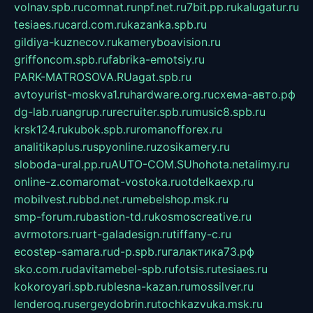
volnav.spb.ru
comnat.ru
npf.net.ru
7bit.pp.ru
kalugatur.ru
tesiaes.ru
card.com.ru
kazanka.spb.ru
gildiya-kuznecov.ru
kameryboavision.ru
griffoncom.spb.ru
fabrika-emotsiy.ru
PARK-MATROSOVA.RU
agat.spb.ru
avtoyurist-moskva1.ru
hardware.org.ru
схема-авто.рф
dg-lab.ru
angrup.ru
recruiter.spb.ru
music8.spb.ru
krsk124.ru
kubok.spb.ru
romanofforex.ru
analitikaplus.ru
spyonline.ru
zosikamery.ru
sloboda-ural.pp.ru
AUTO-COM.SU
hohota.net
alimy.ru
online-z.com
aromat-vostoka.ru
otdelkaexp.ru
mobilvest.ru
bbd.net.ru
mebelshop.msk.ru
smp-forum.ru
bastion-td.ru
kosmoscreative.ru
avrmotors.ru
art-galadesign.ru
tiffany-c.ru
ecostep-samara.ru
d-p.spb.ru
галактика73.рф
sko.com.ru
davitamebel-spb.ru
fotsis.ru
tesiaes.ru
kokoroyari.spb.ru
blesna-kazan.ru
mossilver.ru
lenderoq.ru
sergeydobrin.ru
tochkazvuka.msk.ru