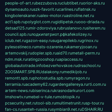
people-of-art.ru
bezzubova.ru
clubtibet.ru
orior-aks.ru
dynamoauto.ru
szk-favorit.ru
carlines.ru
flatnsk.ru
kingbolenskaner.ru
alex-motor.ru
astroline.net.ru
act1.spb.ru
polyglot.com.ru
gidlipetsk.ru
ooo-driada.ru
detsad125.ru
mir-zdoroviya.ru
bruslanovo.ru
siterem.ru
council.spb.ru
лодкипатриот.рф
kafekolizey.ru
iclub.net.ru
gazon-easy.ru
sugarepilekb.ru
grinox.ru
pylesostineco.ru
msts-ozarenie.ru
kameryjooan.ru
artemovskij.ru
dopler.spb.ru
aid70.ru
metall-perm.ru
ndm.msk.ru
ratingzooshop.ru
apiaccess.ru
globalautotrade.info
bezverhovskoe.ru
drsschool.ru
ZOOSMART.SPB.RU
dalakony.ru
medikijob.ru
remontt.spb.ru
photostudia.spb.ru
myragon.ru
terramia.ru
academy62.ru
gardengallereya.ru
rti.com.ru
artem-news.ru
biserinca.ru
krasnodarkurort.com
imshowtv.ru
mebel-v-tule.ru
mobtopik.ru
pcsecurity.net.ru
tool-sib.ru
multimetrunit.ru
sp-tour.ru
fan-cs.ru
santeh-russia.ru
symbian9.net.ru
DSHAIR.RU