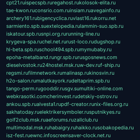
cpt21.ru
ispecspb.ru
regahost.ru
kolosok-elita.ru
tae-kwon.ru
consrio.com.ru
insiam.ru
avegainfo.ru
archery161.ru
bigencyclica.ru
vlast16.ru
korru.net
sarmiento.spb.su
extelopedia.ru
lammin-suo.spb.ru
iskatour.spb.ru
snpi.org.ru
running-line.ru
krygeva-spa.ru
chel.net.ru
rust-loco.ru
dugshop.ru
hl-beta.spb.ru
school494.spb.ru
mymubaby.ru
epoha-metalband.ru
ngr.spb.ru
rusgosnews.com
dieselvostok.ru
24hostel.msk.ru
w-dev.ru
f-ship.ru
regsmi.ru
filmnetwork.ru
malinasp.ru
kinosvin.ru
h2o-salon.ru
malutkayork.ru
deltaprim.spb.ru
tango-perm.ru
gooddir.ru
sgv.su
multiki-online.com
webkrasotki.com
cherinvest.ru
detskiy-ostrov.ru
ankou.spb.ru
alvesta1.ru
pdf-creator.ru
nix-files.org.ru
sakhatoday.ru
elektrikersymboler.ru
sputnikyes.ru
golf2club.msk.ru
aeforums.ru
zallclub.ru
multimodal.msk.ru
habaigry.ru
haikko.ru
sobakopedia.ru
isz-fest.ru
ewnc.info
screensaver-clock.net.ru