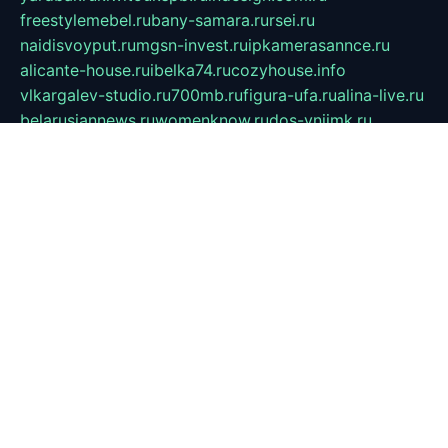
freestylemebel.ru
bany-samara.ru
rsei.ru
naidisvoyput.ru
mgsn-invest.ru
ipkamerasannce.ru
alicante-house.ru
ibelka74.ru
cozyhouse.info
vlkargalev-studio.ru
700mb.ru
figura-ufa.ru
alina-live.ru
belarusiannews.ru
womenknow.ru
dos-vniimk.ru
sega.net.ru
dv.net.ru
phenomenonsofhistory.com
telesputnik.net.ru
wall.pp.ru
pylesosroidmi.ru
gtc-clan.ru
cligs.ru
bibikazap.ru
popova.org.ru
netwhistler.spb.ru
bellvil.ru
bonzon.ru
iss-vladik.ru
defiparis.net.ru
las-gryzas.ru
amku.ru
electednews.spb.ru
feather.org.ru
spar72.ru
tankiigri.ru
dominus.com.ru
ibtree.ru
sanykool.pp.ru
unixlib.org.ru
menatep.spb.ru
gartenterrassen.ru
printeka.ru
skvozilka.com.ru
parkovka-pub.ru
lovemobi.ru
art-ru.ru
emulatorz.com.ru
alucomp.com.ru
tatforum.com.ru
alternativa-profi.ru
dermakler.ru
artsurvey.ru
aredir.ru
khimspas.ru
centr-maxi.ru
2018r.ru
bort-stomer-defort.ru
professional2.ru
gibsons.ru