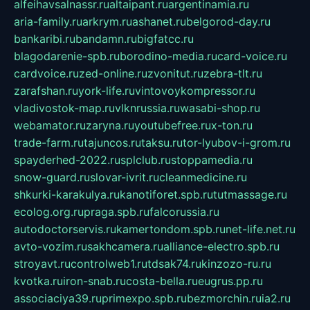
alfeihavsalnassr.ru
altaipant.ru
argentinamia.ru
aria-family.ru
arkrym.ru
ashanet.ru
belgorod-day.ru
bankaribi.ru
bandamn.ru
bigfatcc.ru
blagodarenie-spb.ru
borodino-media.ru
card-voice.ru
cardvoice.ru
zed-online.ru
zvonitut.ru
zebra-tlt.ru
zarafshan.ru
york-life.ru
vintovoykompressor.ru
vladivostok-map.ru
vlknrussia.ru
wasabi-shop.ru
webamator.ru
zaryna.ru
youtubefree.ru
x-ton.ru
trade-farm.ru
tajuncos.ru
taksu.ru
tor-lyubov-i-grom.ru
spayderhed-2022.ru
splclub.ru
stoppamedia.ru
snow-guard.ru
slovar-ivrit.ru
cleanmedicine.ru
shkurki-karakulya.ru
kanotiforet.spb.ru
tutmassage.ru
ecolog.org.ru
praga.spb.ru
falcorussia.ru
autodoctorservis.ru
kamertondom.spb.ru
net-life.net.ru
avto-vozim.ru
sakhcamera.ru
alliance-electro.spb.ru
stroyavt.ru
controlweb1.ru
tdsak74.ru
kinzozo-ru.ru
kvotka.ru
iron-snab.ru
costa-bella.ru
eugrus.pp.ru
associaciya39.ru
primexpo.spb.ru
bezmorchin.ru
ia2.ru