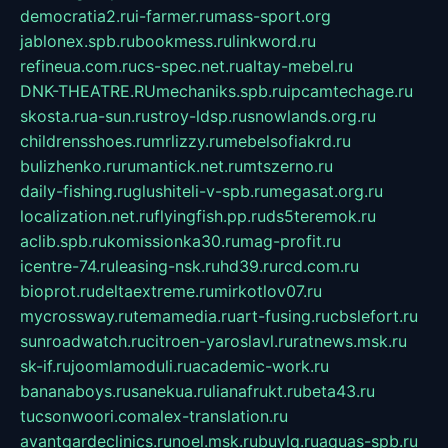
democratia2.ru
i-farmer.ru
mass-sport.org
jablonex.spb.ru
bookmess.ru
linkword.ru
refineua.com.ru
cs-spec.net.ru
altay-mebel.ru
DNK-THEATRE.RU
mechaniks.spb.ru
ipcamtechage.ru
skosta.ru
a-sun.ru
stroy-ldsp.ru
snowlands.org.ru
childrensshoes.ru
mrlizzy.ru
mebelsofiakrd.ru
bulizhenko.ru
rumantick.net.ru
mtszerno.ru
daily-fishing.ru
glushiteli-v-spb.ru
megasat.org.ru
localization.net.ru
flyingfish.pp.ru
ds5teremok.ru
aclib.spb.ru
komissionka30.ru
mag-profit.ru
icentre-74.ru
leasing-nsk.ru
hd39.ru
rcd.com.ru
bioprot.ru
deltaextreme.ru
mirkotlov07.ru
mycrossway.ru
temamedia.ru
art-fusing.ru
cbslefort.ru
sunroadwatch.ru
citroen-yaroslavl.ru
ratnews.msk.ru
sk-if.ru
joomlamoduli.ru
academic-work.ru
bananaboys.ru
sanekua.ru
lianafrukt.ru
beta43.ru
tucsonwoori.com
alex-translation.ru
avantgardeclinics.ru
noel.msk.ru
buylq.ru
aquas-spb.ru