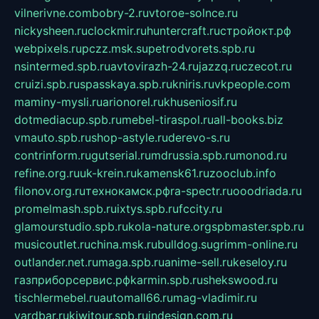
vilnerivne.com
bobry-2.ru
vtoroe-solnce.ru
nickysheen.ru
clockmir.ru
huntercraft.ru
стройокт.рф
webpixels.ru
pczz.msk.su
petrodvorets.spb.ru
nsintermed.spb.ru
avtovirazh-24.ru
jazzq.ru
czecot.ru
cruizi.spb.ru
spasskaya.spb.ru
kniris.ru
vkpeople.com
maminy-mysli.ru
arionorel.ru
khuseniosif.ru
dotmediacup.spb.ru
mebel-tiraspol.ru
all-books.biz
vmauto.spb.ru
shop-astyle.ru
derevo-s.ru
contrinform.ru
gutserial.ru
mdrussia.spb.ru
monod.ru
refine.org.ru
uk-krein.ru
kamensk61.ru
zooclub.info
filonov.org.ru
технокамск.рф
ra-spectr.ru
ooodriada.ru
promelmash.spb.ru
ixtys.spb.ru
fccity.ru
glamourstudio.spb.ru
kola-nature.org
spbmaster.spb.ru
musicoutlet.ru
china.msk.ru
bulldog.su
grimm-online.ru
outlander.net.ru
maga.spb.ru
anime-sell.ru
keseloy.ru
газприборсервис.рф
karmin.spb.ru
shekswood.ru
tischlermebel.ru
automall66.ru
mag-vladimir.ru
yardbar.ru
kiwitour.spb.ru
indesign.com.ru