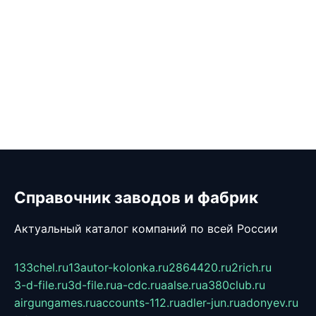
Справочник заводов и фабрик
Актуальный каталог компаний по всей России
133chel.ru
13autor-kolonka.ru
2864420.ru
2rich.ru
3-d-file.ru
3d-file.ru
a-cdc.ru
aalse.ru
a380club.ru
airgungames.ru
accounts-112.ru
adler-jun.ru
adonyev.ru