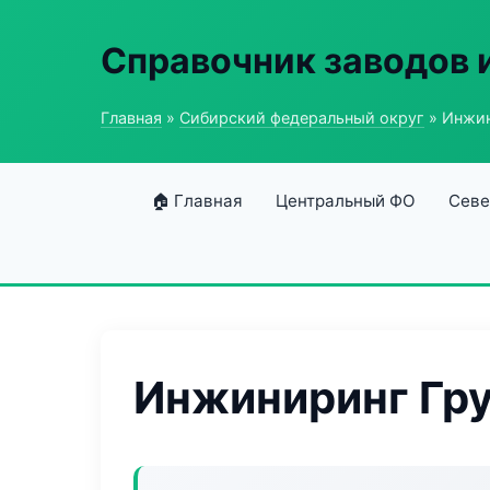
Справочник заводов 
Главная
»
Сибирский федеральный округ
» Инжин
🏠 Главная
Центральный ФО
Севе
Инжиниринг Гру