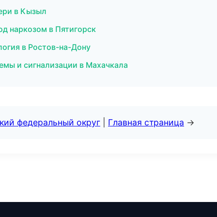
вери в Кызыл
под наркозом в Пятигорск
ология в Ростов-на-Дону
темы и сигнализации в Махачкала
ский федеральный округ
|
Главная страница
→