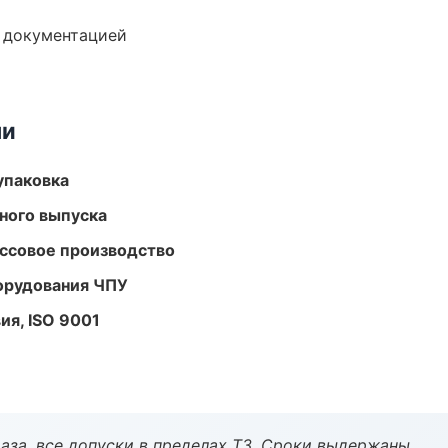
е документацией
ми
упаковка
ного выпуска
ассовое производство
орудования ЧПУ
ия, ISO 9001
аза, все допуски в пределах ТЗ. Сроки выдержаны.