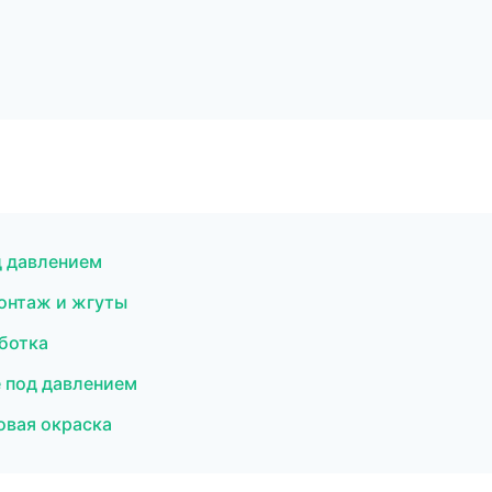
д давлением
онтаж и жгуты
ботка
 под давлением
овая окраска