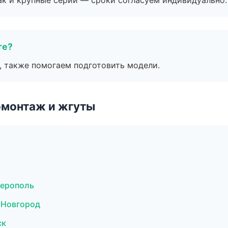
ак и крупные серии — сроки согласуем индивидуально.
те?
, также помогаем подготовить модели.
омонтаж и жгуты
ерополь
 Новгород
ск