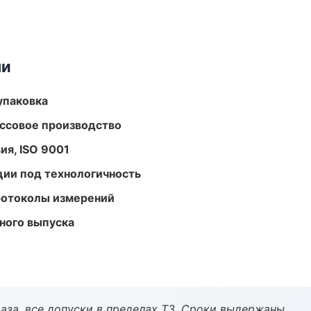
ми
упаковка
ассовое производство
ия, ISO 9001
ции под технологичность
ротоколы измерений
ного выпуска
аза, все допуски в пределах ТЗ. Сроки выдержаны.