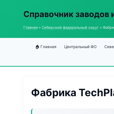
Справочник заводов 
Главная
»
Сибирский федеральный округ
» Фабри
🏠 Главная
Центральный ФО
Севе
Фабрика TechPl