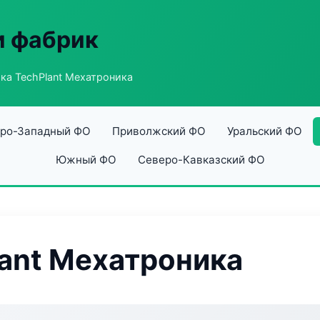
и фабрик
ка TechPlant Мехатроника
ро-Западный ФО
Приволжский ФО
Уральский ФО
Южный ФО
Северо-Кавказский ФО
ant Мехатроника