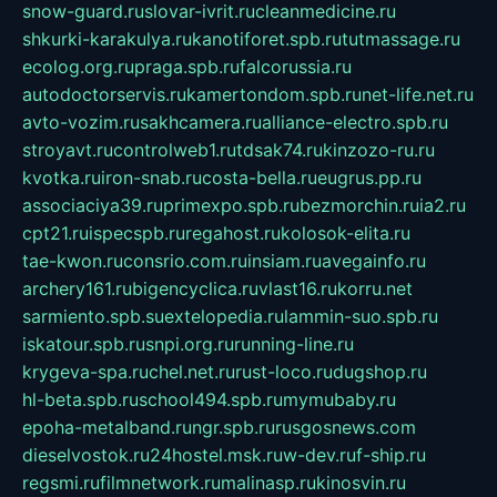
snow-guard.ru
slovar-ivrit.ru
cleanmedicine.ru
shkurki-karakulya.ru
kanotiforet.spb.ru
tutmassage.ru
ecolog.org.ru
praga.spb.ru
falcorussia.ru
autodoctorservis.ru
kamertondom.spb.ru
net-life.net.ru
avto-vozim.ru
sakhcamera.ru
alliance-electro.spb.ru
stroyavt.ru
controlweb1.ru
tdsak74.ru
kinzozo-ru.ru
kvotka.ru
iron-snab.ru
costa-bella.ru
eugrus.pp.ru
associaciya39.ru
primexpo.spb.ru
bezmorchin.ru
ia2.ru
cpt21.ru
ispecspb.ru
regahost.ru
kolosok-elita.ru
tae-kwon.ru
consrio.com.ru
insiam.ru
avegainfo.ru
archery161.ru
bigencyclica.ru
vlast16.ru
korru.net
sarmiento.spb.su
extelopedia.ru
lammin-suo.spb.ru
iskatour.spb.ru
snpi.org.ru
running-line.ru
krygeva-spa.ru
chel.net.ru
rust-loco.ru
dugshop.ru
hl-beta.spb.ru
school494.spb.ru
mymubaby.ru
epoha-metalband.ru
ngr.spb.ru
rusgosnews.com
dieselvostok.ru
24hostel.msk.ru
w-dev.ru
f-ship.ru
regsmi.ru
filmnetwork.ru
malinasp.ru
kinosvin.ru