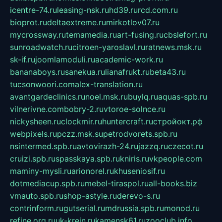
icentre-74.ru
leasing-nsk.ru
hd39.ru
rcd.com.ru
bioprot.ru
deltaextreme.ru
mirkotlov07.ru
mycrossway.ru
temamedia.ru
art-fusing.ru
cbslefort.ru
sunroadwatch.ru
citroen-yaroslavl.ru
ratnews.msk.ru
sk-if.ru
joomlamoduli.ru
academic-work.ru
bananaboys.ru
sanekua.ru
lianafrukt.ru
beta43.ru
tucsonwoori.com
alex-translation.ru
avantgardeclinics.ru
noel.msk.ru
buylq.ru
aquas-spb.ru
vilnerivne.com
bobry-2.ru
vtoroe-solnce.ru
nickysheen.ru
clockmir.ru
huntercraft.ru
стройокт.рф
webpixels.ru
pczz.msk.su
petrodvorets.spb.ru
nsintermed.spb.ru
avtovirazh-24.ru
jazzq.ru
czecot.ru
cruizi.spb.ru
spasskaya.spb.ru
kniris.ru
vkpeople.com
maminy-mysli.ru
arionorel.ru
khuseniosif.ru
dotmediacup.spb.ru
mebel-tiraspol.ru
all-books.biz
vmauto.spb.ru
shop-astyle.ru
derevo-s.ru
contrinform.ru
gutserial.ru
mdrussia.spb.ru
monod.ru
refine.org.ru
uk-krein.ru
kamensk61.ru
zooclub.info