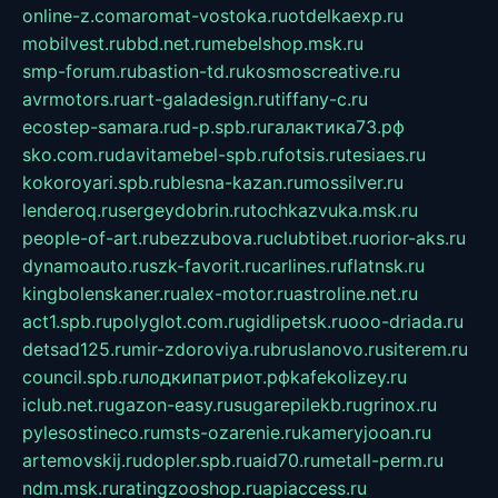
online-z.com
aromat-vostoka.ru
otdelkaexp.ru
mobilvest.ru
bbd.net.ru
mebelshop.msk.ru
smp-forum.ru
bastion-td.ru
kosmoscreative.ru
avrmotors.ru
art-galadesign.ru
tiffany-c.ru
ecostep-samara.ru
d-p.spb.ru
галактика73.рф
sko.com.ru
davitamebel-spb.ru
fotsis.ru
tesiaes.ru
kokoroyari.spb.ru
blesna-kazan.ru
mossilver.ru
lenderoq.ru
sergeydobrin.ru
tochkazvuka.msk.ru
people-of-art.ru
bezzubova.ru
clubtibet.ru
orior-aks.ru
dynamoauto.ru
szk-favorit.ru
carlines.ru
flatnsk.ru
kingbolenskaner.ru
alex-motor.ru
astroline.net.ru
act1.spb.ru
polyglot.com.ru
gidlipetsk.ru
ooo-driada.ru
detsad125.ru
mir-zdoroviya.ru
bruslanovo.ru
siterem.ru
council.spb.ru
лодкипатриот.рф
kafekolizey.ru
iclub.net.ru
gazon-easy.ru
sugarepilekb.ru
grinox.ru
pylesostineco.ru
msts-ozarenie.ru
kameryjooan.ru
artemovskij.ru
dopler.spb.ru
aid70.ru
metall-perm.ru
ndm.msk.ru
ratingzooshop.ru
apiaccess.ru