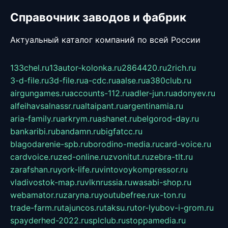
Справочник заводов и фабрик
Актуальный каталог компаний по всей России
133chel.ru
13autor-kolonka.ru
2864420.ru
2rich.ru
3-d-file.ru
3d-file.ru
a-cdc.ru
aalse.ru
a380club.ru
airgungames.ru
accounts-112.ru
adler-jun.ru
adonyev.ru
alfeihavsalnassr.ru
altaipant.ru
argentinamia.ru
aria-family.ru
arkrym.ru
ashanet.ru
belgorod-day.ru
bankaribi.ru
bandamn.ru
bigfatcc.ru
blagodarenie-spb.ru
borodino-media.ru
card-voice.ru
cardvoice.ru
zed-online.ru
zvonitut.ru
zebra-tlt.ru
zarafshan.ru
york-life.ru
vintovoykompressor.ru
vladivostok-map.ru
vlknrussia.ru
wasabi-shop.ru
webamator.ru
zaryna.ru
youtubefree.ru
x-ton.ru
trade-farm.ru
tajuncos.ru
taksu.ru
tor-lyubov-i-grom.ru
spayderhed-2022.ru
splclub.ru
stoppamedia.ru