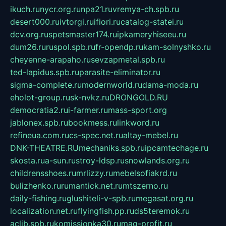
ikuch.ru
nycr.org.ru
npa21.ru
vremya-ch.spb.ru
desert000.ru
ivtorgi.ru
ifiori.ru
catalog-statei.ru
dcv.org.ru
spetsmaster174.ru
ipkameryhiseeu.ru
dum26.ru
ruspol.spb.ru
fr-opendp.ru
kam-solnyshko.ru
cheyenne-arapaho.ru
sevzapmetal.spb.ru
ted-lapidus.spb.ru
parasite-eliminator.ru
sigma-complete.ru
modernworld.ru
dama-moda.ru
eholot-group.ru
sk-nvkz.ru
DRONGOLD.RU
democratia2.ru
i-farmer.ru
mass-sport.org
jablonex.spb.ru
bookmess.ru
linkword.ru
refineua.com.ru
cs-spec.net.ru
altay-mebel.ru
DNK-THEATRE.RU
mechaniks.spb.ru
ipcamtechage.ru
skosta.ru
a-sun.ru
stroy-ldsp.ru
snowlands.org.ru
childrensshoes.ru
mrlizzy.ru
mebelsofiakrd.ru
bulizhenko.ru
rumantick.net.ru
mtszerno.ru
daily-fishing.ru
glushiteli-v-spb.ru
megasat.org.ru
localization.net.ru
flyingfish.pp.ru
ds5teremok.ru
aclib.spb.ru
komissionka30.ru
mag-profit.ru