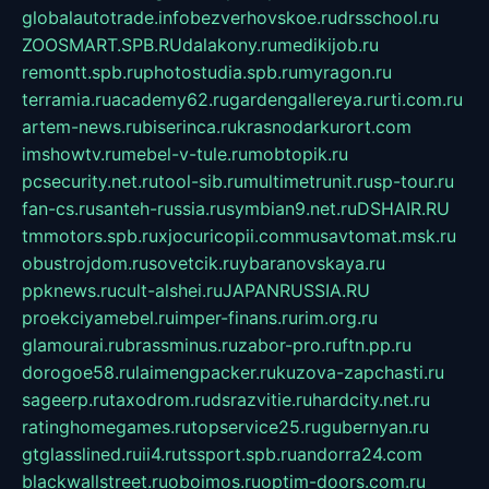
globalautotrade.info
bezverhovskoe.ru
drsschool.ru
ZOOSMART.SPB.RU
dalakony.ru
medikijob.ru
remontt.spb.ru
photostudia.spb.ru
myragon.ru
terramia.ru
academy62.ru
gardengallereya.ru
rti.com.ru
artem-news.ru
biserinca.ru
krasnodarkurort.com
imshowtv.ru
mebel-v-tule.ru
mobtopik.ru
pcsecurity.net.ru
tool-sib.ru
multimetrunit.ru
sp-tour.ru
fan-cs.ru
santeh-russia.ru
symbian9.net.ru
DSHAIR.RU
tmmotors.spb.ru
xjocuricopii.com
musavtomat.msk.ru
obustrojdom.ru
sovetcik.ru
ybaranovskaya.ru
ppknews.ru
cult-alshei.ru
JAPANRUSSIA.RU
proekciyamebel.ru
imper-finans.ru
rim.org.ru
glamourai.ru
brassminus.ru
zabor-pro.ru
ftn.pp.ru
dorogoe58.ru
laimengpacker.ru
kuzova-zapchasti.ru
sageerp.ru
taxodrom.ru
dsrazvitie.ru
hardcity.net.ru
ratinghomegames.ru
topservice25.ru
gubernyan.ru
gtglasslined.ru
ii4.ru
tssport.spb.ru
andorra24.com
blackwallstreet.ru
oboimos.ru
optim-doors.com.ru