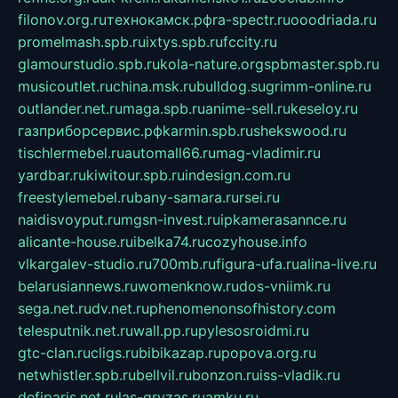
filonov.org.ru
технокамск.рф
ra-spectr.ru
ooodriada.ru
promelmash.spb.ru
ixtys.spb.ru
fccity.ru
glamourstudio.spb.ru
kola-nature.org
spbmaster.spb.ru
musicoutlet.ru
china.msk.ru
bulldog.su
grimm-online.ru
outlander.net.ru
maga.spb.ru
anime-sell.ru
keseloy.ru
газприборсервис.рф
karmin.spb.ru
shekswood.ru
tischlermebel.ru
automall66.ru
mag-vladimir.ru
yardbar.ru
kiwitour.spb.ru
indesign.com.ru
freestylemebel.ru
bany-samara.ru
rsei.ru
naidisvoyput.ru
mgsn-invest.ru
ipkamerasannce.ru
alicante-house.ru
ibelka74.ru
cozyhouse.info
vlkargalev-studio.ru
700mb.ru
figura-ufa.ru
alina-live.ru
belarusiannews.ru
womenknow.ru
dos-vniimk.ru
sega.net.ru
dv.net.ru
phenomenonsofhistory.com
telesputnik.net.ru
wall.pp.ru
pylesosroidmi.ru
gtc-clan.ru
cligs.ru
bibikazap.ru
popova.org.ru
netwhistler.spb.ru
bellvil.ru
bonzon.ru
iss-vladik.ru
defiparis.net.ru
las-gryzas.ru
amku.ru