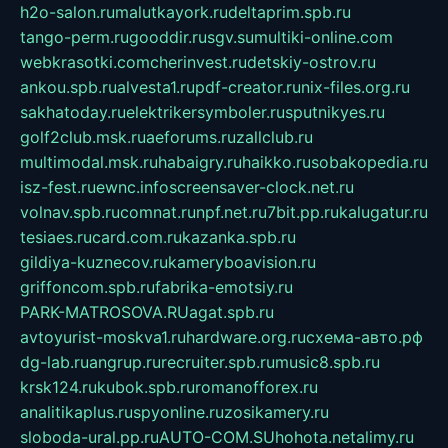
h2o-salon.ru
malutkayork.ru
deltaprim.spb.ru
tango-perm.ru
gooddir.ru
sgv.su
multiki-online.com
webkrasotki.com
cherinvest.ru
detskiy-ostrov.ru
ankou.spb.ru
alvesta1.ru
pdf-creator.ru
nix-files.org.ru
sakhatoday.ru
elektrikersymboler.ru
sputnikyes.ru
golf2club.msk.ru
aeforums.ru
zallclub.ru
multimodal.msk.ru
habaigry.ru
haikko.ru
sobakopedia.ru
isz-fest.ru
ewnc.info
screensaver-clock.net.ru
volnav.spb.ru
comnat.ru
npf.net.ru
7bit.pp.ru
kalugatur.ru
tesiaes.ru
card.com.ru
kazanka.spb.ru
gildiya-kuznecov.ru
kameryboavision.ru
griffoncom.spb.ru
fabrika-emotsiy.ru
PARK-MATROSOVA.RU
agat.spb.ru
avtoyurist-moskva1.ru
hardware.org.ru
схема-авто.рф
dg-lab.ru
angrup.ru
recruiter.spb.ru
music8.spb.ru
krsk124.ru
kubok.spb.ru
romanofforex.ru
analitikaplus.ru
spyonline.ru
zosikamery.ru
sloboda-ural.pp.ru
AUTO-COM.SU
hohota.net
alimy.ru