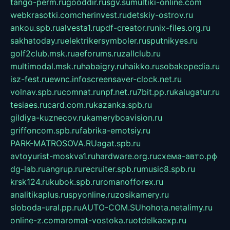
tango-perm.ru
gooddir.ru
sgv.su
multiki-online.com
webkrasotki.com
cherinvest.ru
detskiy-ostrov.ru
ankou.spb.ru
alvesta1.ru
pdf-creator.ru
nix-files.org.ru
sakhatoday.ru
elektrikersymboler.ru
sputnikyes.ru
golf2club.msk.ru
aeforums.ru
zallclub.ru
multimodal.msk.ru
habaigry.ru
haikko.ru
sobakopedia.ru
isz-fest.ru
ewnc.info
screensaver-clock.net.ru
volnav.spb.ru
comnat.ru
npf.net.ru
7bit.pp.ru
kalugatur.ru
tesiaes.ru
card.com.ru
kazanka.spb.ru
gildiya-kuznecov.ru
kameryboavision.ru
griffoncom.spb.ru
fabrika-emotsiy.ru
PARK-MATROSOVA.RU
agat.spb.ru
avtoyurist-moskva1.ru
hardware.org.ru
схема-авто.рф
dg-lab.ru
angrup.ru
recruiter.spb.ru
music8.spb.ru
krsk124.ru
kubok.spb.ru
romanofforex.ru
analitikaplus.ru
spyonline.ru
zosikamery.ru
sloboda-ural.pp.ru
AUTO-COM.SU
hohota.net
alimy.ru
online-z.com
aromat-vostoka.ru
otdelkaexp.ru