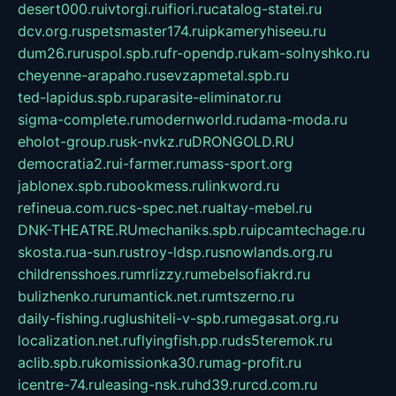
desert000.ru
ivtorgi.ru
ifiori.ru
catalog-statei.ru
dcv.org.ru
spetsmaster174.ru
ipkameryhiseeu.ru
dum26.ru
ruspol.spb.ru
fr-opendp.ru
kam-solnyshko.ru
cheyenne-arapaho.ru
sevzapmetal.spb.ru
ted-lapidus.spb.ru
parasite-eliminator.ru
sigma-complete.ru
modernworld.ru
dama-moda.ru
eholot-group.ru
sk-nvkz.ru
DRONGOLD.RU
democratia2.ru
i-farmer.ru
mass-sport.org
jablonex.spb.ru
bookmess.ru
linkword.ru
refineua.com.ru
cs-spec.net.ru
altay-mebel.ru
DNK-THEATRE.RU
mechaniks.spb.ru
ipcamtechage.ru
skosta.ru
a-sun.ru
stroy-ldsp.ru
snowlands.org.ru
childrensshoes.ru
mrlizzy.ru
mebelsofiakrd.ru
bulizhenko.ru
rumantick.net.ru
mtszerno.ru
daily-fishing.ru
glushiteli-v-spb.ru
megasat.org.ru
localization.net.ru
flyingfish.pp.ru
ds5teremok.ru
aclib.spb.ru
komissionka30.ru
mag-profit.ru
icentre-74.ru
leasing-nsk.ru
hd39.ru
rcd.com.ru