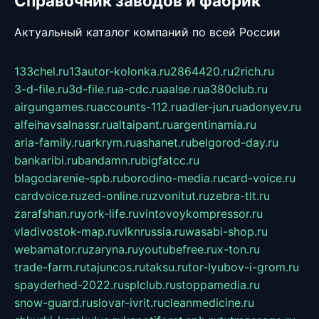
Справочник заводов и фабрик
Актуальный каталог компаний по всей России
133chel.ru
13autor-kolonka.ru
2864420.ru
2rich.ru
3-d-file.ru
3d-file.ru
a-cdc.ru
aalse.ru
a380club.ru
airgungames.ru
accounts-112.ru
adler-jun.ru
adonyev.ru
alfeihavsalnassr.ru
altaipant.ru
argentinamia.ru
aria-family.ru
arkrym.ru
ashanet.ru
belgorod-day.ru
bankaribi.ru
bandamn.ru
bigfatcc.ru
blagodarenie-spb.ru
borodino-media.ru
card-voice.ru
cardvoice.ru
zed-online.ru
zvonitut.ru
zebra-tlt.ru
zarafshan.ru
york-life.ru
vintovoykompressor.ru
vladivostok-map.ru
vlknrussia.ru
wasabi-shop.ru
webamator.ru
zaryna.ru
youtubefree.ru
x-ton.ru
trade-farm.ru
tajuncos.ru
taksu.ru
tor-lyubov-i-grom.ru
spayderhed-2022.ru
splclub.ru
stoppamedia.ru
snow-guard.ru
slovar-ivrit.ru
cleanmedicine.ru