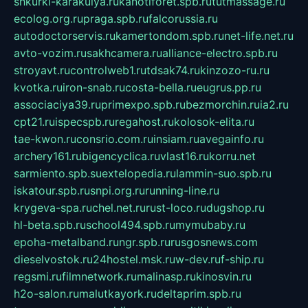
shkurki-karakulya.ru
kanotiforet.spb.ru
tutmassage.ru
ecolog.org.ru
praga.spb.ru
falcorussia.ru
autodoctorservis.ru
kamertondom.spb.ru
net-life.net.ru
avto-vozim.ru
sakhcamera.ru
alliance-electro.spb.ru
stroyavt.ru
controlweb1.ru
tdsak74.ru
kinzozo-ru.ru
kvotka.ru
iron-snab.ru
costa-bella.ru
eugrus.pp.ru
associaciya39.ru
primexpo.spb.ru
bezmorchin.ru
ia2.ru
cpt21.ru
ispecspb.ru
regahost.ru
kolosok-elita.ru
tae-kwon.ru
consrio.com.ru
insiam.ru
avegainfo.ru
archery161.ru
bigencyclica.ru
vlast16.ru
korru.net
sarmiento.spb.su
extelopedia.ru
lammin-suo.spb.ru
iskatour.spb.ru
snpi.org.ru
running-line.ru
krygeva-spa.ru
chel.net.ru
rust-loco.ru
dugshop.ru
hl-beta.spb.ru
school494.spb.ru
mymubaby.ru
epoha-metalband.ru
ngr.spb.ru
rusgosnews.com
dieselvostok.ru
24hostel.msk.ru
w-dev.ru
f-ship.ru
regsmi.ru
filmnetwork.ru
malinasp.ru
kinosvin.ru
h2o-salon.ru
malutkayork.ru
deltaprim.spb.ru