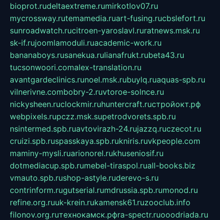
bioprot.ru
deltaextreme.ru
mirkotlov07.ru
mycrossway.ru
temamedia.ru
art-fusing.ru
cbslefort.ru
sunroadwatch.ru
citroen-yaroslavl.ru
ratnews.msk.ru
sk-if.ru
joomlamoduli.ru
academic-work.ru
bananaboys.ru
sanekua.ru
lianafrukt.ru
beta43.ru
tucsonwoori.com
alex-translation.ru
avantgardeclinics.ru
noel.msk.ru
buylq.ru
aquas-spb.ru
vilnerivne.com
bobry-2.ru
vtoroe-solnce.ru
nickysheen.ru
clockmir.ru
huntercraft.ru
стройокт.рф
webpixels.ru
pczz.msk.su
petrodvorets.spb.ru
nsintermed.spb.ru
avtovirazh-24.ru
jazzq.ru
czecot.ru
cruizi.spb.ru
spasskaya.spb.ru
kniris.ru
vkpeople.com
maminy-mysli.ru
arionorel.ru
khuseniosif.ru
dotmediacup.spb.ru
mebel-tiraspol.ru
all-books.biz
vmauto.spb.ru
shop-astyle.ru
derevo-s.ru
contrinform.ru
gutserial.ru
mdrussia.spb.ru
monod.ru
refine.org.ru
uk-krein.ru
kamensk61.ru
zooclub.info
filonov.org.ru
технокамск.рф
ra-spectr.ru
ooodriada.ru