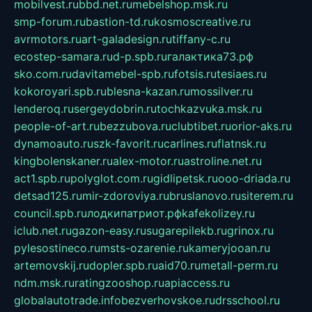
mobilvest.ru
bbd.net.ru
mebelshop.msk.ru
smp-forum.ru
bastion-td.ru
kosmoscreative.ru
avrmotors.ru
art-galadesign.ru
tiffany-c.ru
ecostep-samara.ru
d-p.spb.ru
галактика73.рф
sko.com.ru
davitamebel-spb.ru
fotsis.ru
tesiaes.ru
kokoroyari.spb.ru
blesna-kazan.ru
mossilver.ru
lenderoq.ru
sergeydobrin.ru
tochkazvuka.msk.ru
people-of-art.ru
bezzubova.ru
clubtibet.ru
orior-aks.ru
dynamoauto.ru
szk-favorit.ru
carlines.ru
flatnsk.ru
kingbolenskaner.ru
alex-motor.ru
astroline.net.ru
act1.spb.ru
polyglot.com.ru
gidlipetsk.ru
ooo-driada.ru
detsad125.ru
mir-zdoroviya.ru
bruslanovo.ru
siterem.ru
council.spb.ru
лодкипатриот.рф
kafekolizey.ru
iclub.net.ru
gazon-easy.ru
sugarepilekb.ru
grinox.ru
pylesostineco.ru
msts-ozarenie.ru
kameryjooan.ru
artemovskij.ru
dopler.spb.ru
aid70.ru
metall-perm.ru
ndm.msk.ru
ratingzooshop.ru
apiaccess.ru
globalautotrade.info
bezverhovskoe.ru
drsschool.ru