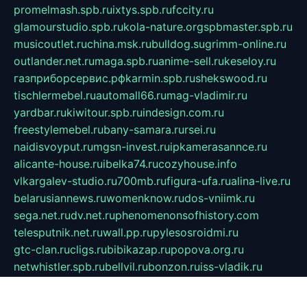
promelmash.spb.ru
ixtys.spb.ru
fccity.ru
glamourstudio.spb.ru
kola-nature.org
spbmaster.spb.ru
musicoutlet.ru
china.msk.ru
bulldog.su
grimm-online.ru
outlander.net.ru
maga.spb.ru
anime-sell.ru
keseloy.ru
газприборсервис.рф
karmin.spb.ru
shekswood.ru
tischlermebel.ru
automall66.ru
mag-vladimir.ru
yardbar.ru
kiwitour.spb.ru
indesign.com.ru
freestylemebel.ru
bany-samara.ru
rsei.ru
naidisvoyput.ru
mgsn-invest.ru
ipkamerasannce.ru
alicante-house.ru
ibelka74.ru
cozyhouse.info
vlkargalev-studio.ru
700mb.ru
figura-ufa.ru
alina-live.ru
belarusiannews.ru
womenknow.ru
dos-vniimk.ru
sega.net.ru
dv.net.ru
phenomenonsofhistory.com
telesputnik.net.ru
wall.pp.ru
pylesosroidmi.ru
gtc-clan.ru
cligs.ru
bibikazap.ru
popova.org.ru
netwhistler.spb.ru
bellvil.ru
bonzon.ru
iss-vladik.ru
defiparis.net.ru
las-gryzas.ru
amku.ru
electednews.spb.ru
feather.org.ru
spar72.ru
tankiigri.ru