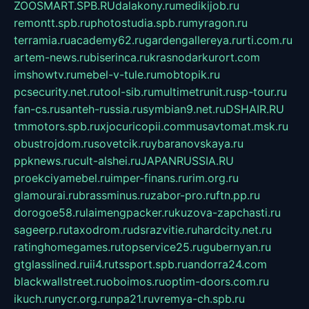
ZOOSMART.SPB.RU
dalakony.ru
medikijob.ru
remontt.spb.ru
photostudia.spb.ru
myragon.ru
terramia.ru
academy62.ru
gardengallereya.ru
rti.com.ru
artem-news.ru
biserinca.ru
krasnodarkurort.com
imshowtv.ru
mebel-v-tule.ru
mobtopik.ru
pcsecurity.net.ru
tool-sib.ru
multimetrunit.ru
sp-tour.ru
fan-cs.ru
santeh-russia.ru
symbian9.net.ru
DSHAIR.RU
tmmotors.spb.ru
xjocuricopii.com
musavtomat.msk.ru
obustrojdom.ru
sovetcik.ru
ybaranovskaya.ru
ppknews.ru
cult-alshei.ru
JAPANRUSSIA.RU
proekciyamebel.ru
imper-finans.ru
rim.org.ru
glamourai.ru
brassminus.ru
zabor-pro.ru
ftn.pp.ru
dorogoe58.ru
laimengpacker.ru
kuzova-zapchasti.ru
sageerp.ru
taxodrom.ru
dsrazvitie.ru
hardcity.net.ru
ratinghomegames.ru
topservice25.ru
gubernyan.ru
gtglasslined.ru
ii4.ru
tssport.spb.ru
andorra24.com
blackwallstreet.ru
oboimos.ru
optim-doors.com.ru
ikuch.ru
nycr.org.ru
npa21.ru
vremya-ch.spb.ru