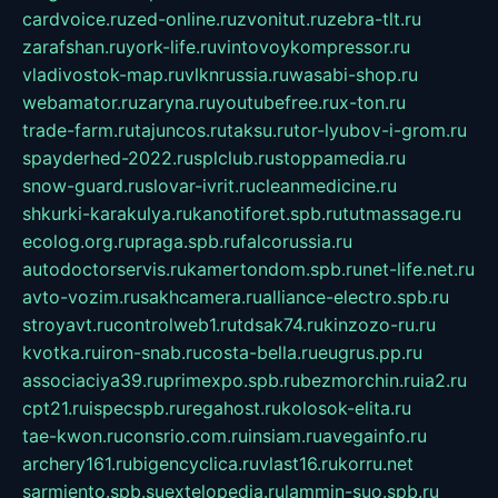
cardvoice.ru
zed-online.ru
zvonitut.ru
zebra-tlt.ru
zarafshan.ru
york-life.ru
vintovoykompressor.ru
vladivostok-map.ru
vlknrussia.ru
wasabi-shop.ru
webamator.ru
zaryna.ru
youtubefree.ru
x-ton.ru
trade-farm.ru
tajuncos.ru
taksu.ru
tor-lyubov-i-grom.ru
spayderhed-2022.ru
splclub.ru
stoppamedia.ru
snow-guard.ru
slovar-ivrit.ru
cleanmedicine.ru
shkurki-karakulya.ru
kanotiforet.spb.ru
tutmassage.ru
ecolog.org.ru
praga.spb.ru
falcorussia.ru
autodoctorservis.ru
kamertondom.spb.ru
net-life.net.ru
avto-vozim.ru
sakhcamera.ru
alliance-electro.spb.ru
stroyavt.ru
controlweb1.ru
tdsak74.ru
kinzozo-ru.ru
kvotka.ru
iron-snab.ru
costa-bella.ru
eugrus.pp.ru
associaciya39.ru
primexpo.spb.ru
bezmorchin.ru
ia2.ru
cpt21.ru
ispecspb.ru
regahost.ru
kolosok-elita.ru
tae-kwon.ru
consrio.com.ru
insiam.ru
avegainfo.ru
archery161.ru
bigencyclica.ru
vlast16.ru
korru.net
sarmiento.spb.su
extelopedia.ru
lammin-suo.spb.ru