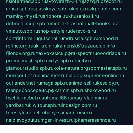
nsintermed.spb.ru
avtovirazh-24.ru
jazzq.ru
czecot.ru
cruizi.spb.ru
spasskaya.spb.ru
kniris.ru
vkpeople.com
maminy-mysli.ru
arionorel.ru
khuseniosif.ru
dotmediacup.spb.ru
mebel-tiraspol.ru
all-books.biz
vmauto.spb.ru
shop-astyle.ru
derevo-s.ru
contrinform.ru
gutserial.ru
mdrussia.spb.ru
monod.ru
refine.org.ru
uk-krein.ru
kamensk61.ru
zooclub.info
filonov.org.ru
технокамск.рф
ra-spectr.ru
ooodriada.ru
promelmash.spb.ru
ixtys.spb.ru
fccity.ru
glamourstudio.spb.ru
kola-nature.org
spbmaster.spb.ru
musicoutlet.ru
china.msk.ru
bulldog.su
grimm-online.ru
outlander.net.ru
maga.spb.ru
anime-sell.ru
keseloy.ru
газприборсервис.рф
karmin.spb.ru
shekswood.ru
tischlermebel.ru
automall66.ru
mag-vladimir.ru
yardbar.ru
kiwitour.spb.ru
indesign.com.ru
freestylemebel.ru
bany-samara.ru
rsei.ru
naidisvoyput.ru
mgsn-invest.ru
ipkamerasannce.ru
alicante-house.ru
ibelka74.ru
cozyhouse.info