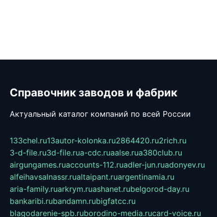
Справочник заводов и фабрик
Актуальный каталог компаний по всей России
133chel.ru
13autor-kolonka.ru
2864420.ru
2rich.ru
3-d-file.ru
3d-file.ru
a-cdc.ru
aalse.ru
a380club.ru
airgungames.ru
accounts-112.ru
adler-jun.ru
adonyev.ru
alfeihavsalnassr.ru
altaipant.ru
argentinamia.ru
aria-family.ru
arkrym.ru
ashanet.ru
belgorod-day.ru
bankaribi.ru
bandamn.ru
bigfatcc.ru
blagodarenie-spb.ru
borodino-media.ru
card-voice.ru