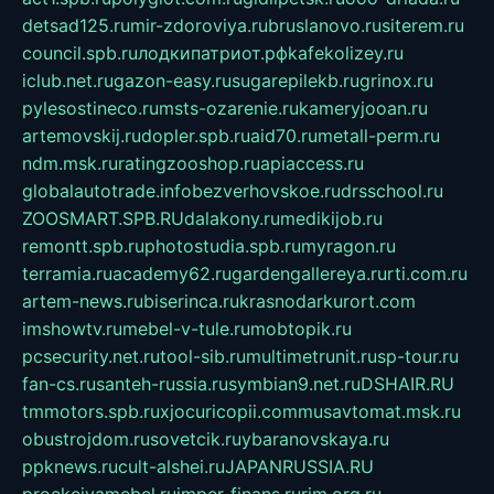
detsad125.ru
mir-zdoroviya.ru
bruslanovo.ru
siterem.ru
council.spb.ru
лодкипатриот.рф
kafekolizey.ru
iclub.net.ru
gazon-easy.ru
sugarepilekb.ru
grinox.ru
pylesostineco.ru
msts-ozarenie.ru
kameryjooan.ru
artemovskij.ru
dopler.spb.ru
aid70.ru
metall-perm.ru
ndm.msk.ru
ratingzooshop.ru
apiaccess.ru
globalautotrade.info
bezverhovskoe.ru
drsschool.ru
ZOOSMART.SPB.RU
dalakony.ru
medikijob.ru
remontt.spb.ru
photostudia.spb.ru
myragon.ru
terramia.ru
academy62.ru
gardengallereya.ru
rti.com.ru
artem-news.ru
biserinca.ru
krasnodarkurort.com
imshowtv.ru
mebel-v-tule.ru
mobtopik.ru
pcsecurity.net.ru
tool-sib.ru
multimetrunit.ru
sp-tour.ru
fan-cs.ru
santeh-russia.ru
symbian9.net.ru
DSHAIR.RU
tmmotors.spb.ru
xjocuricopii.com
musavtomat.msk.ru
obustrojdom.ru
sovetcik.ru
ybaranovskaya.ru
ppknews.ru
cult-alshei.ru
JAPANRUSSIA.RU
proekciyamebel.ru
imper-finans.ru
rim.org.ru