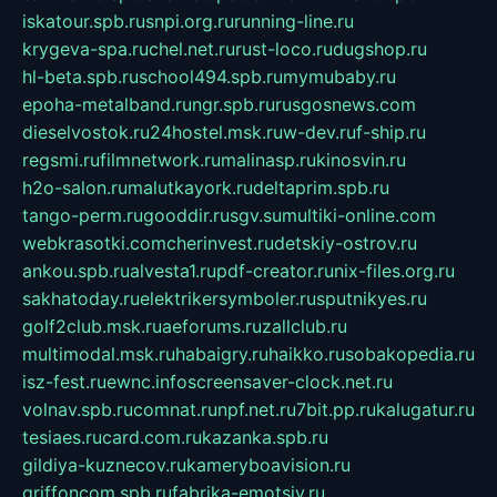
iskatour.spb.ru
snpi.org.ru
running-line.ru
krygeva-spa.ru
chel.net.ru
rust-loco.ru
dugshop.ru
hl-beta.spb.ru
school494.spb.ru
mymubaby.ru
epoha-metalband.ru
ngr.spb.ru
rusgosnews.com
dieselvostok.ru
24hostel.msk.ru
w-dev.ru
f-ship.ru
regsmi.ru
filmnetwork.ru
malinasp.ru
kinosvin.ru
h2o-salon.ru
malutkayork.ru
deltaprim.spb.ru
tango-perm.ru
gooddir.ru
sgv.su
multiki-online.com
webkrasotki.com
cherinvest.ru
detskiy-ostrov.ru
ankou.spb.ru
alvesta1.ru
pdf-creator.ru
nix-files.org.ru
sakhatoday.ru
elektrikersymboler.ru
sputnikyes.ru
golf2club.msk.ru
aeforums.ru
zallclub.ru
multimodal.msk.ru
habaigry.ru
haikko.ru
sobakopedia.ru
isz-fest.ru
ewnc.info
screensaver-clock.net.ru
volnav.spb.ru
comnat.ru
npf.net.ru
7bit.pp.ru
kalugatur.ru
tesiaes.ru
card.com.ru
kazanka.spb.ru
gildiya-kuznecov.ru
kameryboavision.ru
griffoncom.spb.ru
fabrika-emotsiy.ru