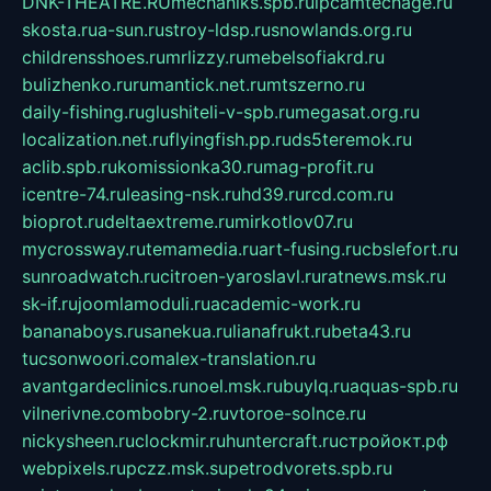
DNK-THEATRE.RU
mechaniks.spb.ru
ipcamtechage.ru
skosta.ru
a-sun.ru
stroy-ldsp.ru
snowlands.org.ru
childrensshoes.ru
mrlizzy.ru
mebelsofiakrd.ru
bulizhenko.ru
rumantick.net.ru
mtszerno.ru
daily-fishing.ru
glushiteli-v-spb.ru
megasat.org.ru
localization.net.ru
flyingfish.pp.ru
ds5teremok.ru
aclib.spb.ru
komissionka30.ru
mag-profit.ru
icentre-74.ru
leasing-nsk.ru
hd39.ru
rcd.com.ru
bioprot.ru
deltaextreme.ru
mirkotlov07.ru
mycrossway.ru
temamedia.ru
art-fusing.ru
cbslefort.ru
sunroadwatch.ru
citroen-yaroslavl.ru
ratnews.msk.ru
sk-if.ru
joomlamoduli.ru
academic-work.ru
bananaboys.ru
sanekua.ru
lianafrukt.ru
beta43.ru
tucsonwoori.com
alex-translation.ru
avantgardeclinics.ru
noel.msk.ru
buylq.ru
aquas-spb.ru
vilnerivne.com
bobry-2.ru
vtoroe-solnce.ru
nickysheen.ru
clockmir.ru
huntercraft.ru
стройокт.рф
webpixels.ru
pczz.msk.su
petrodvorets.spb.ru