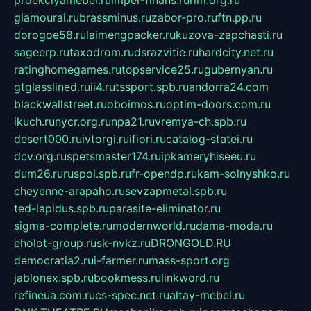
glamourai.ru
brassminus.ru
zabor-pro.ru
ftn.pp.ru
dorogoe58.ru
laimengpacker.ru
kuzova-zapchasti.ru
sageerp.ru
taxodrom.ru
dsrazvitie.ru
hardcity.net.ru
ratinghomegames.ru
topservice25.ru
gubernyan.ru
gtglasslined.ru
ii4.ru
tssport.spb.ru
andorra24.com
blackwallstreet.ru
oboimos.ru
optim-doors.com.ru
ikuch.ru
nycr.org.ru
npa21.ru
vremya-ch.spb.ru
desert000.ru
ivtorgi.ru
ifiori.ru
catalog-statei.ru
dcv.org.ru
spetsmaster174.ru
ipkameryhiseeu.ru
dum26.ru
ruspol.spb.ru
fr-opendp.ru
kam-solnyshko.ru
cheyenne-arapaho.ru
sevzapmetal.spb.ru
ted-lapidus.spb.ru
parasite-eliminator.ru
sigma-complete.ru
modernworld.ru
dama-moda.ru
eholot-group.ru
sk-nvkz.ru
DRONGOLD.RU
democratia2.ru
i-farmer.ru
mass-sport.org
jablonex.spb.ru
bookmess.ru
linkword.ru
refineua.com.ru
cs-spec.net.ru
altay-mebel.ru