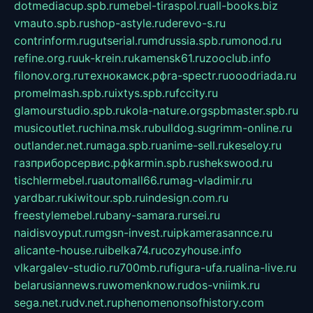
dotmediacup.spb.ru
mebel-tiraspol.ru
all-books.biz
vmauto.spb.ru
shop-astyle.ru
derevo-s.ru
contrinform.ru
gutserial.ru
mdrussia.spb.ru
monod.ru
refine.org.ru
uk-krein.ru
kamensk61.ru
zooclub.info
filonov.org.ru
технокамск.рф
ra-spectr.ru
ooodriada.ru
promelmash.spb.ru
ixtys.spb.ru
fccity.ru
glamourstudio.spb.ru
kola-nature.org
spbmaster.spb.ru
musicoutlet.ru
china.msk.ru
bulldog.su
grimm-online.ru
outlander.net.ru
maga.spb.ru
anime-sell.ru
keseloy.ru
газприборсервис.рф
karmin.spb.ru
shekswood.ru
tischlermebel.ru
automall66.ru
mag-vladimir.ru
yardbar.ru
kiwitour.spb.ru
indesign.com.ru
freestylemebel.ru
bany-samara.ru
rsei.ru
naidisvoyput.ru
mgsn-invest.ru
ipkamerasannce.ru
alicante-house.ru
ibelka74.ru
cozyhouse.info
vlkargalev-studio.ru
700mb.ru
figura-ufa.ru
alina-live.ru
belarusiannews.ru
womenknow.ru
dos-vniimk.ru
sega.net.ru
dv.net.ru
phenomenonsofhistory.com