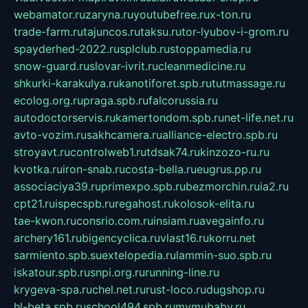
webamator.ru
zaryna.ru
youtubefree.ru
x-ton.ru
trade-farm.ru
tajuncos.ru
taksu.ru
tor-lyubov-i-grom.ru
spayderhed-2022.ru
splclub.ru
stoppamedia.ru
snow-guard.ru
slovar-ivrit.ru
cleanmedicine.ru
shkurki-karakulya.ru
kanotiforet.spb.ru
tutmassage.ru
ecolog.org.ru
praga.spb.ru
falcorussia.ru
autodoctorservis.ru
kamertondom.spb.ru
net-life.net.ru
avto-vozim.ru
sakhcamera.ru
alliance-electro.spb.ru
stroyavt.ru
controlweb1.ru
tdsak74.ru
kinzozo-ru.ru
kvotka.ru
iron-snab.ru
costa-bella.ru
eugrus.pp.ru
associaciya39.ru
primexpo.spb.ru
bezmorchin.ru
ia2.ru
cpt21.ru
ispecspb.ru
regahost.ru
kolosok-elita.ru
tae-kwon.ru
consrio.com.ru
insiam.ru
avegainfo.ru
archery161.ru
bigencyclica.ru
vlast16.ru
korru.net
sarmiento.spb.su
extelopedia.ru
lammin-suo.spb.ru
iskatour.spb.ru
snpi.org.ru
running-line.ru
krygeva-spa.ru
chel.net.ru
rust-loco.ru
dugshop.ru
hl-beta.spb.ru
school494.spb.ru
mymubaby.ru