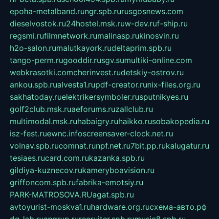
epoha-metalband.ru
ngr.spb.ru
rusgosnews.com
dieselvostok.ru
24hostel.msk.ru
w-dev.ru
f-ship.ru
regsmi.ru
filmnetwork.ru
malinasp.ru
kinosvin.ru
h2o-salon.ru
malutkayork.ru
deltaprim.spb.ru
tango-perm.ru
gooddir.ru
sgv.su
multiki-online.com
webkrasotki.com
cherinvest.ru
detskiy-ostrov.ru
ankou.spb.ru
alvesta1.ru
pdf-creator.ru
nix-files.org.ru
sakhatoday.ru
elektrikersymboler.ru
sputnikyes.ru
golf2club.msk.ru
aeforums.ru
zallclub.ru
multimodal.msk.ru
habaigry.ru
haikko.ru
sobakopedia.ru
isz-fest.ru
ewnc.info
screensaver-clock.net.ru
volnav.spb.ru
comnat.ru
npf.net.ru
7bit.pp.ru
kalugatur.ru
tesiaes.ru
card.com.ru
kazanka.spb.ru
gildiya-kuznecov.ru
kameryboavision.ru
griffoncom.spb.ru
fabrika-emotsiy.ru
PARK-MATROSOVA.RU
agat.spb.ru
avtoyurist-moskva1.ru
hardware.org.ru
схема-авто.рф