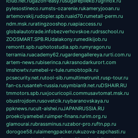
iclub.net.ru
gazon-easy.ru
sugarepilekb.ru
grinox.ru
pylesostineco.ru
msts-ozarenie.ru
kameryjooan.ru
artemovskij.ru
dopler.spb.ru
aid70.ru
metall-perm.ru
ndm.msk.ru
ratingzooshop.ru
apiaccess.ru
globalautotrade.info
bezverhovskoe.ru
drsschool.ru
ZOOSMART.SPB.RU
dalakony.ru
medikijob.ru
remontt.spb.ru
photostudia.spb.ru
myragon.ru
terramia.ru
academy62.ru
gardengallereya.ru
rti.com.ru
artem-news.ru
biserinca.ru
krasnodarkurort.com
imshowtv.ru
mebel-v-tule.ru
mobtopik.ru
pcsecurity.net.ru
tool-sib.ru
multimetrunit.ru
sp-tour.ru
fan-cs.ru
santeh-russia.ru
symbian9.net.ru
DSHAIR.RU
tmmotors.spb.ru
xjocuricopii.com
musavtomat.msk.ru
obustrojdom.ru
sovetcik.ru
ybaranovskaya.ru
ppknews.ru
cult-alshei.ru
JAPANRUSSIA.RU
proekciyamebel.ru
imper-finans.ru
rim.org.ru
glamourai.ru
brassminus.ru
zabor-pro.ru
ftn.pp.ru
dorogoe58.ru
laimengpacker.ru
kuzova-zapchasti.ru