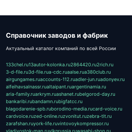
Справочник заводов и фабрик
Актуальный каталог компаний по всей России
133chel.ru
13autor-kolonka.ru
2864420.ru
2rich.ru
3-d-file.ru
3d-file.ru
a-cdc.ru
aalse.ru
a380club.ru
airgungames.ru
accounts-112.ru
adler-jun.ru
adonyev.ru
alfeihavsalnassr.ru
altaipant.ru
argentinamia.ru
aria-family.ru
arkrym.ru
ashanet.ru
belgorod-day.ru
bankaribi.ru
bandamn.ru
bigfatcc.ru
blagodarenie-spb.ru
borodino-media.ru
card-voice.ru
cardvoice.ru
zed-online.ru
zvonitut.ru
zebra-tlt.ru
zarafshan.ru
york-life.ru
vintovoykompressor.ru
vladivostok-map.ru
vlknrussia.ru
wasabi-shop.ru