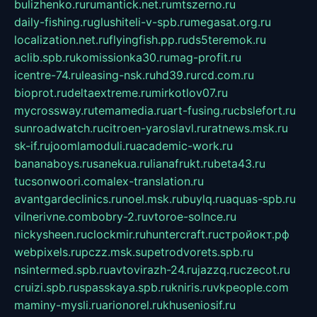
bulizhenko.ru
rumantick.net.ru
mtszerno.ru
daily-fishing.ru
glushiteli-v-spb.ru
megasat.org.ru
localization.net.ru
flyingfish.pp.ru
ds5teremok.ru
aclib.spb.ru
komissionka30.ru
mag-profit.ru
icentre-74.ru
leasing-nsk.ru
hd39.ru
rcd.com.ru
bioprot.ru
deltaextreme.ru
mirkotlov07.ru
mycrossway.ru
temamedia.ru
art-fusing.ru
cbslefort.ru
sunroadwatch.ru
citroen-yaroslavl.ru
ratnews.msk.ru
sk-if.ru
joomlamoduli.ru
academic-work.ru
bananaboys.ru
sanekua.ru
lianafrukt.ru
beta43.ru
tucsonwoori.com
alex-translation.ru
avantgardeclinics.ru
noel.msk.ru
buylq.ru
aquas-spb.ru
vilnerivne.com
bobry-2.ru
vtoroe-solnce.ru
nickysheen.ru
clockmir.ru
huntercraft.ru
стройокт.рф
webpixels.ru
pczz.msk.su
petrodvorets.spb.ru
nsintermed.spb.ru
avtovirazh-24.ru
jazzq.ru
czecot.ru
cruizi.spb.ru
spasskaya.spb.ru
kniris.ru
vkpeople.com
maminy-mysli.ru
arionorel.ru
khuseniosif.ru