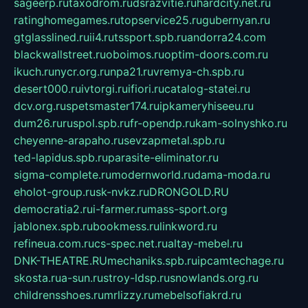
sageerp.ru
taxodrom.ru
dsrazvitie.ru
hardcity.net.ru
ratinghomegames.ru
topservice25.ru
gubernyan.ru
gtglasslined.ru
ii4.ru
tssport.spb.ru
andorra24.com
blackwallstreet.ru
oboimos.ru
optim-doors.com.ru
ikuch.ru
nycr.org.ru
npa21.ru
vremya-ch.spb.ru
desert000.ru
ivtorgi.ru
ifiori.ru
catalog-statei.ru
dcv.org.ru
spetsmaster174.ru
ipkameryhiseeu.ru
dum26.ru
ruspol.spb.ru
fr-opendp.ru
kam-solnyshko.ru
cheyenne-arapaho.ru
sevzapmetal.spb.ru
ted-lapidus.spb.ru
parasite-eliminator.ru
sigma-complete.ru
modernworld.ru
dama-moda.ru
eholot-group.ru
sk-nvkz.ru
DRONGOLD.RU
democratia2.ru
i-farmer.ru
mass-sport.org
jablonex.spb.ru
bookmess.ru
linkword.ru
refineua.com.ru
cs-spec.net.ru
altay-mebel.ru
DNK-THEATRE.RU
mechaniks.spb.ru
ipcamtechage.ru
skosta.ru
a-sun.ru
stroy-ldsp.ru
snowlands.org.ru
childrensshoes.ru
mrlizzy.ru
mebelsofiakrd.ru