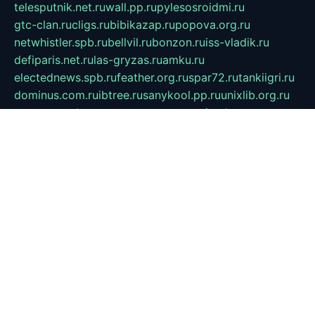
telesputnik.net.ru
wall.pp.ru
pylesosroidmi.ru
gtc-clan.ru
cligs.ru
bibikazap.ru
popova.org.ru
netwhistler.spb.ru
bellvil.ru
bonzon.ru
iss-vladik.ru
defiparis.net.ru
las-gryzas.ru
amku.ru
electednews.spb.ru
feather.org.ru
spar72.ru
tankiigri.ru
dominus.com.ru
ibtree.ru
sanykool.pp.ru
unixlib.org.ru
menatep.spb.ru
gartenterrassen.ru
printeka.ru
skvozilka.com.ru
parkovka-pub.ru
lovemobi.ru
art-ru.ru
emulatorz.com.ru
alucomp.com.ru
tatforum.com.ru
alternativa-profi.ru
dermakler.ru
artsurvey.ru
aredir.ru
khimspas.ru
centr-maxi.ru
2018r.ru
bort-stomer-defort.ru
professional2.ru
gibsons.ru
artselena.ru
art-pilot.ru
ingredient.spb.ru
npfpolimer.spb.ru
argentum.spb.ru
hom-edu.ru
af-num.ru
cashadvanceamericasev.org
trexp.spb.ru
apteka-gerzena.ru
vasilyevka.msk.ru
personalloanrgx.org
tishanskiysdk.ru
atma-volga.ru
yoga-media.ru
asmirnov.ru
betonvodincovo.ru