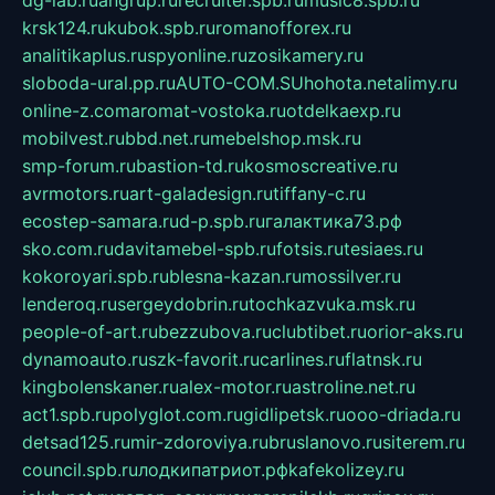
dg-lab.ru
angrup.ru
recruiter.spb.ru
music8.spb.ru
krsk124.ru
kubok.spb.ru
romanofforex.ru
analitikaplus.ru
spyonline.ru
zosikamery.ru
sloboda-ural.pp.ru
AUTO-COM.SU
hohota.net
alimy.ru
online-z.com
aromat-vostoka.ru
otdelkaexp.ru
mobilvest.ru
bbd.net.ru
mebelshop.msk.ru
smp-forum.ru
bastion-td.ru
kosmoscreative.ru
avrmotors.ru
art-galadesign.ru
tiffany-c.ru
ecostep-samara.ru
d-p.spb.ru
галактика73.рф
sko.com.ru
davitamebel-spb.ru
fotsis.ru
tesiaes.ru
kokoroyari.spb.ru
blesna-kazan.ru
mossilver.ru
lenderoq.ru
sergeydobrin.ru
tochkazvuka.msk.ru
people-of-art.ru
bezzubova.ru
clubtibet.ru
orior-aks.ru
dynamoauto.ru
szk-favorit.ru
carlines.ru
flatnsk.ru
kingbolenskaner.ru
alex-motor.ru
astroline.net.ru
act1.spb.ru
polyglot.com.ru
gidlipetsk.ru
ooo-driada.ru
detsad125.ru
mir-zdoroviya.ru
bruslanovo.ru
siterem.ru
council.spb.ru
лодкипатриот.рф
kafekolizey.ru