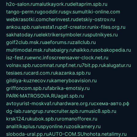
h2o-salon.ru
malutkayork.ru
deltaprim.spb.ru
tango-perm.ru
gooddir.ru
sgv.su
multiki-online.com
webkrasotki.com
cherinvest.ru
detskiy-ostrov.ru
ankou.spb.ru
alvesta1.ru
pdf-creator.ru
nix-files.org.ru
sakhatoday.ru
elektrikersymboler.ru
sputnikyes.ru
golf2club.msk.ru
aeforums.ru
zallclub.ru
multimodal.msk.ru
habaigry.ru
haikko.ru
sobakopedia.ru
isz-fest.ru
ewnc.info
screensaver-clock.net.ru
volnav.spb.ru
comnat.ru
npf.net.ru
7bit.pp.ru
kalugatur.ru
tesiaes.ru
card.com.ru
kazanka.spb.ru
gildiya-kuznecov.ru
kameryboavision.ru
griffoncom.spb.ru
fabrika-emotsiy.ru
PARK-MATROSOVA.RU
agat.spb.ru
avtoyurist-moskva1.ru
hardware.org.ru
схема-авто.рф
dg-lab.ru
angrup.ru
recruiter.spb.ru
music8.spb.ru
krsk124.ru
kubok.spb.ru
romanofforex.ru
analitikaplus.ru
spyonline.ru
zosikamery.ru
sloboda-ural.pp.ru
AUTO-COM.SU
hohota.net
alimy.ru