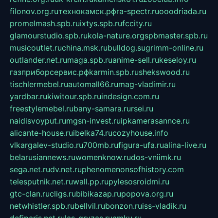
filonov.org.ru
технокамск.рф
ra-spectr.ru
ooodriada.ru
promelmash.spb.ru
ixtys.spb.ru
fccity.ru
glamourstudio.spb.ru
kola-nature.org
spbmaster.spb.ru
musicoutlet.ru
china.msk.ru
bulldog.su
grimm-online.ru
outlander.net.ru
maga.spb.ru
anime-sell.ru
keseloy.ru
газприборсервис.рф
karmin.spb.ru
shekswood.ru
tischlermebel.ru
automall66.ru
mag-vladimir.ru
yardbar.ru
kiwitour.spb.ru
indesign.com.ru
freestylemebel.ru
bany-samara.ru
rsei.ru
naidisvoyput.ru
mgsn-invest.ru
ipkamerasannce.ru
alicante-house.ru
ibelka74.ru
cozyhouse.info
vlkargalev-studio.ru
700mb.ru
figura-ufa.ru
alina-live.ru
belarusiannews.ru
womenknow.ru
dos-vniimk.ru
sega.net.ru
dv.net.ru
phenomenonsofhistory.com
telesputnik.net.ru
wall.pp.ru
pylesosroidmi.ru
gtc-clan.ru
cligs.ru
bibikazap.ru
popova.org.ru
netwhistler.spb.ru
bellvil.ru
bonzon.ru
iss-vladik.ru