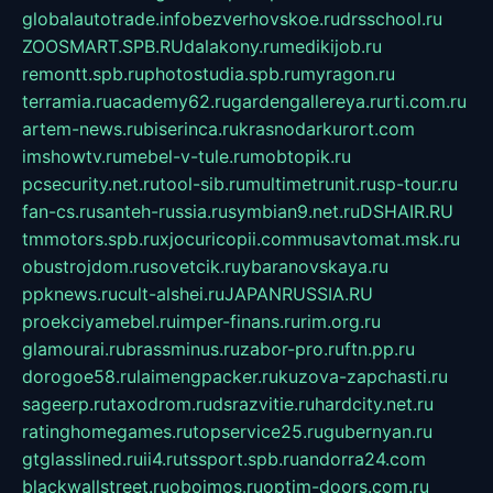
globalautotrade.info
bezverhovskoe.ru
drsschool.ru
ZOOSMART.SPB.RU
dalakony.ru
medikijob.ru
remontt.spb.ru
photostudia.spb.ru
myragon.ru
terramia.ru
academy62.ru
gardengallereya.ru
rti.com.ru
artem-news.ru
biserinca.ru
krasnodarkurort.com
imshowtv.ru
mebel-v-tule.ru
mobtopik.ru
pcsecurity.net.ru
tool-sib.ru
multimetrunit.ru
sp-tour.ru
fan-cs.ru
santeh-russia.ru
symbian9.net.ru
DSHAIR.RU
tmmotors.spb.ru
xjocuricopii.com
musavtomat.msk.ru
obustrojdom.ru
sovetcik.ru
ybaranovskaya.ru
ppknews.ru
cult-alshei.ru
JAPANRUSSIA.RU
proekciyamebel.ru
imper-finans.ru
rim.org.ru
glamourai.ru
brassminus.ru
zabor-pro.ru
ftn.pp.ru
dorogoe58.ru
laimengpacker.ru
kuzova-zapchasti.ru
sageerp.ru
taxodrom.ru
dsrazvitie.ru
hardcity.net.ru
ratinghomegames.ru
topservice25.ru
gubernyan.ru
gtglasslined.ru
ii4.ru
tssport.spb.ru
andorra24.com
blackwallstreet.ru
oboimos.ru
optim-doors.com.ru