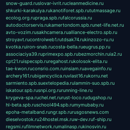
snow-guard.ru
slovar-ivrit.ru
cleanmedicine.ru
shkurki-karakulya.ru
kanotiforet.spb.ru
tutmassage.ru
ecolog.org.ru
praga.spb.ru
falcorussia.ru
autodoctorservis.ru
kamertondom.spb.ru
net-life.net.ru
avto-vozim.ru
sakhcamera.ru
alliance-electro.spb.ru
stroyavt.ru
controlweb1.ru
tdsak74.ru
kinzozo-ru.ru
kvotka.ru
iron-snab.ru
costa-bella.ru
eugrus.pp.ru
associaciya39.ru
primexpo.spb.ru
bezmorchin.ru
ia2.ru
cpt21.ru
ispecspb.ru
regahost.ru
kolosok-elita.ru
tae-kwon.ru
consrio.com.ru
insiam.ru
avegainfo.ru
archery161.ru
bigencyclica.ru
vlast16.ru
korru.net
sarmiento.spb.su
extelopedia.ru
lammin-suo.spb.ru
iskatour.spb.ru
snpi.org.ru
running-line.ru
krygeva-spa.ru
chel.net.ru
rust-loco.ru
dugshop.ru
hl-beta.spb.ru
school494.spb.ru
mymubaby.ru
epoha-metalband.ru
ngr.spb.ru
rusgosnews.com
dieselvostok.ru
24hostel.msk.ru
w-dev.ru
f-ship.ru
regsmi.ru
filmnetwork.ru
malinasp.ru
kinosvin.ru