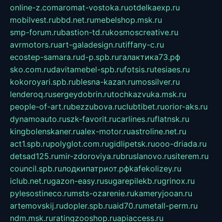
online-z.com
aromat-vostoka.ru
otdelkaexp.ru
mobilvest.ru
bbd.net.ru
mebelshop.msk.ru
smp-forum.ru
bastion-td.ru
kosmoscreative.ru
avrmotors.ru
art-galadesign.ru
tiffany-c.ru
ecostep-samara.ru
d-p.spb.ru
галактика73.рф
sko.com.ru
davitamebel-spb.ru
fotsis.ru
tesiaes.ru
kokoroyari.spb.ru
blesna-kazan.ru
mossilver.ru
lenderoq.ru
sergeydobrin.ru
tochkazvuka.msk.ru
people-of-art.ru
bezzubova.ru
clubtibet.ru
orior-aks.ru
dynamoauto.ru
szk-favorit.ru
carlines.ru
flatnsk.ru
kingbolenskaner.ru
alex-motor.ru
astroline.net.ru
act1.spb.ru
polyglot.com.ru
gidlipetsk.ru
ooo-driada.ru
detsad125.ru
mir-zdoroviya.ru
bruslanovo.ru
siterem.ru
council.spb.ru
лодкипатриот.рф
kafekolizey.ru
iclub.net.ru
gazon-easy.ru
sugarepilekb.ru
grinox.ru
pylesostineco.ru
msts-ozarenie.ru
kameryjooan.ru
artemovskij.ru
dopler.spb.ru
aid70.ru
metall-perm.ru
ndm.msk.ru
ratingzooshop.ru
apiaccess.ru