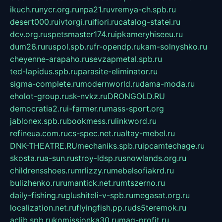
ikuch.ru
nycr.org.ru
npa21.ru
vremya-ch.spb.ru
desert000.ru
ivtorgi.ru
ifiori.ru
catalog-statei.ru
dcv.org.ru
spetsmaster174.ru
ipkameryhiseeu.ru
dum26.ru
ruspol.spb.ru
fr-opendp.ru
kam-solnyshko.ru
cheyenne-arapaho.ru
sevzapmetal.spb.ru
ted-lapidus.spb.ru
parasite-eliminator.ru
sigma-complete.ru
modernworld.ru
dama-moda.ru
eholot-group.ru
sk-nvkz.ru
DRONGOLD.RU
democratia2.ru
i-farmer.ru
mass-sport.org
jablonex.spb.ru
bookmess.ru
linkword.ru
refineua.com.ru
cs-spec.net.ru
altay-mebel.ru
DNK-THEATRE.RU
mechaniks.spb.ru
ipcamtechage.ru
skosta.ru
a-sun.ru
stroy-ldsp.ru
snowlands.org.ru
childrensshoes.ru
mrlizzy.ru
mebelsofiakrd.ru
bulizhenko.ru
rumantick.net.ru
mtszerno.ru
daily-fishing.ru
glushiteli-v-spb.ru
megasat.org.ru
localization.net.ru
flyingfish.pp.ru
ds5teremok.ru
aclib.spb.ru
komissionka30.ru
mag-profit.ru