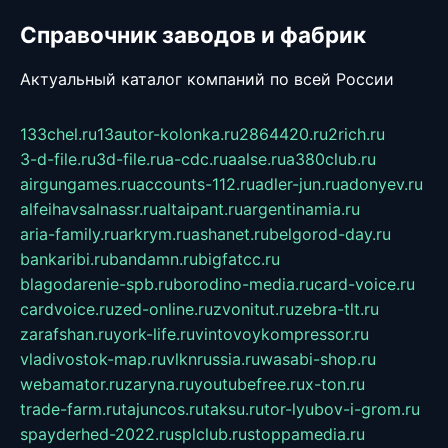
Справочник заводов и фабрик
Актуальный каталог компаний по всей России
133chel.ru
13autor-kolonka.ru
2864420.ru
2rich.ru
3-d-file.ru
3d-file.ru
a-cdc.ru
aalse.ru
a380club.ru
airgungames.ru
accounts-112.ru
adler-jun.ru
adonyev.ru
alfeihavsalnassr.ru
altaipant.ru
argentinamia.ru
aria-family.ru
arkrym.ru
ashanet.ru
belgorod-day.ru
bankaribi.ru
bandamn.ru
bigfatcc.ru
blagodarenie-spb.ru
borodino-media.ru
card-voice.ru
cardvoice.ru
zed-online.ru
zvonitut.ru
zebra-tlt.ru
zarafshan.ru
york-life.ru
vintovoykompressor.ru
vladivostok-map.ru
vlknrussia.ru
wasabi-shop.ru
webamator.ru
zaryna.ru
youtubefree.ru
x-ton.ru
trade-farm.ru
tajuncos.ru
taksu.ru
tor-lyubov-i-grom.ru
spayderhed-2022.ru
splclub.ru
stoppamedia.ru