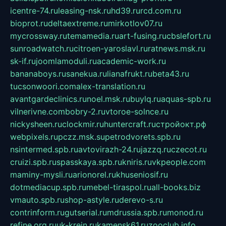
icentre-74.ru
leasing-nsk.ru
hd39.ru
rcd.com.ru
bioprot.ru
deltaextreme.ru
mirkotlov07.ru
mycrossway.ru
temamedia.ru
art-fusing.ru
cbslefort.ru
sunroadwatch.ru
citroen-yaroslavl.ru
ratnews.msk.ru
sk-if.ru
joomlamoduli.ru
academic-work.ru
bananaboys.ru
sanekua.ru
lianafrukt.ru
beta43.ru
tucsonwoori.com
alex-translation.ru
avantgardeclinics.ru
noel.msk.ru
buylq.ru
aquas-spb.ru
vilnerivne.com
bobry-2.ru
vtoroe-solnce.ru
nickysheen.ru
clockmir.ru
huntercraft.ru
стройокт.рф
webpixels.ru
pczz.msk.su
petrodvorets.spb.ru
nsintermed.spb.ru
avtovirazh-24.ru
jazzq.ru
czecot.ru
cruizi.spb.ru
spasskaya.spb.ru
kniris.ru
vkpeople.com
maminy-mysli.ru
arionorel.ru
khuseniosif.ru
dotmediacup.spb.ru
mebel-tiraspol.ru
all-books.biz
vmauto.spb.ru
shop-astyle.ru
derevo-s.ru
contrinform.ru
gutserial.ru
mdrussia.spb.ru
monod.ru
refine.org.ru
uk-krein.ru
kamensk61.ru
zooclub.info