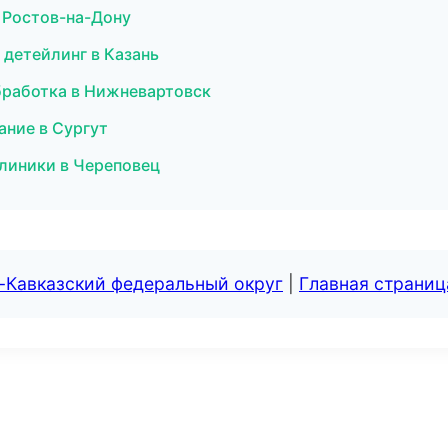
в Ростов-на-Дону
и детейлинг в Казань
бработка в Нижневартовск
ание в Сургут
клиники в Череповец
-Кавказский федеральный округ
|
Главная страниц