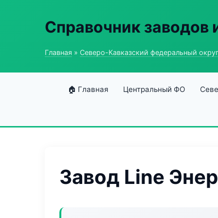
Справочник заводов 
Главная
»
Северо-Кавказский федеральный окру
🏠 Главная
Центральный ФО
Севе
Завод Line Энер