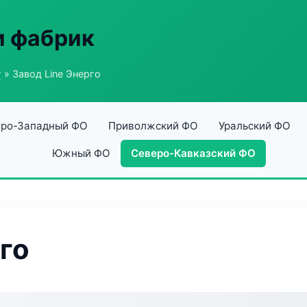
и фабрик
г
» Завод Line Энерго
ро-Западный ФО
Приволжский ФО
Уральский ФО
Южный ФО
Северо-Кавказский ФО
го