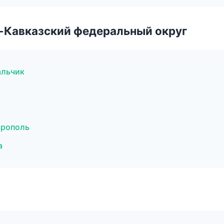
о-Кавказский федеральный округ
альчик
врополь
а