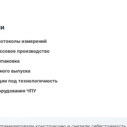
ми
ротоколы измерений
ассовое производство
упаковка
ного выпуска
ции под технологичность
орудования ЧПУ
птимизировали конструкцию и снизили себестоимость