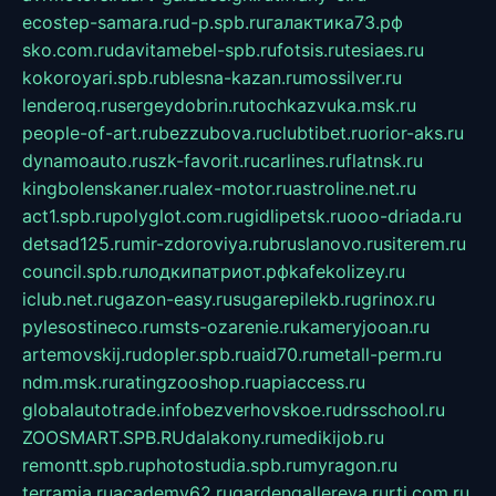
ecostep-samara.ru
d-p.spb.ru
галактика73.рф
sko.com.ru
davitamebel-spb.ru
fotsis.ru
tesiaes.ru
kokoroyari.spb.ru
blesna-kazan.ru
mossilver.ru
lenderoq.ru
sergeydobrin.ru
tochkazvuka.msk.ru
people-of-art.ru
bezzubova.ru
clubtibet.ru
orior-aks.ru
dynamoauto.ru
szk-favorit.ru
carlines.ru
flatnsk.ru
kingbolenskaner.ru
alex-motor.ru
astroline.net.ru
act1.spb.ru
polyglot.com.ru
gidlipetsk.ru
ooo-driada.ru
detsad125.ru
mir-zdoroviya.ru
bruslanovo.ru
siterem.ru
council.spb.ru
лодкипатриот.рф
kafekolizey.ru
iclub.net.ru
gazon-easy.ru
sugarepilekb.ru
grinox.ru
pylesostineco.ru
msts-ozarenie.ru
kameryjooan.ru
artemovskij.ru
dopler.spb.ru
aid70.ru
metall-perm.ru
ndm.msk.ru
ratingzooshop.ru
apiaccess.ru
globalautotrade.info
bezverhovskoe.ru
drsschool.ru
ZOOSMART.SPB.RU
dalakony.ru
medikijob.ru
remontt.spb.ru
photostudia.spb.ru
myragon.ru
terramia.ru
academy62.ru
gardengallereya.ru
rti.com.ru