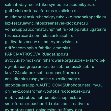
sakhatoday.ru
elektrikersymboler.ru
sputnikyes.ru
golf2club.msk.ru
aeforums.ru
zallclub.ru
multimodal.msk.ru
habaigry.ru
haikko.ru
sobakopedia.ru
isz-fest.ru
ewnc.info
screensaver-clock.net.ru
volnav.spb.ru
comnat.ru
npf.net.ru
7bit.pp.ru
kalugatur.ru
tesiaes.ru
card.com.ru
kazanka.spb.ru
gildiya-kuznecov.ru
kameryboavision.ru
griffoncom.spb.ru
fabrika-emotsiy.ru
PARK-MATROSOVA.RU
agat.spb.ru
avtoyurist-moskva1.ru
hardware.org.ru
схема-авто.рф
dg-lab.ru
angrup.ru
recruiter.spb.ru
music8.spb.ru
krsk124.ru
kubok.spb.ru
romanofforex.ru
analitikaplus.ru
spyonline.ru
zosikamery.ru
sloboda-ural.pp.ru
AUTO-COM.SU
hohota.net
alimy.ru
online-z.com
aromat-vostoka.ru
otdelkaexp.ru
mobilvest.ru
bbd.net.ru
mebelshop.msk.ru
smp-forum.ru
bastion-td.ru
kosmoscreative.ru
avrmotors.ru
art-galadesign.ru
tiffany-c.ru