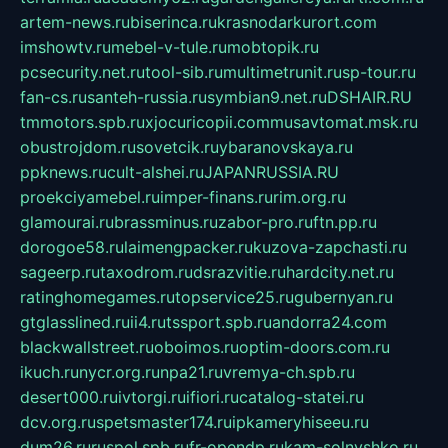
artem-news.ru
biserinca.ru
krasnodarkurort.com
imshowtv.ru
mebel-v-tule.ru
mobtopik.ru
pcsecurity.net.ru
tool-sib.ru
multimetrunit.ru
sp-tour.ru
fan-cs.ru
santeh-russia.ru
symbian9.net.ru
DSHAIR.RU
tmmotors.spb.ru
xjocuricopii.com
musavtomat.msk.ru
obustrojdom.ru
sovetcik.ru
ybaranovskaya.ru
ppknews.ru
cult-alshei.ru
JAPANRUSSIA.RU
proekciyamebel.ru
imper-finans.ru
rim.org.ru
glamourai.ru
brassminus.ru
zabor-pro.ru
ftn.pp.ru
dorogoe58.ru
laimengpacker.ru
kuzova-zapchasti.ru
sageerp.ru
taxodrom.ru
dsrazvitie.ru
hardcity.net.ru
ratinghomegames.ru
topservice25.ru
gubernyan.ru
gtglasslined.ru
ii4.ru
tssport.spb.ru
andorra24.com
blackwallstreet.ru
oboimos.ru
optim-doors.com.ru
ikuch.ru
nycr.org.ru
npa21.ru
vremya-ch.spb.ru
desert000.ru
ivtorgi.ru
ifiori.ru
catalog-statei.ru
dcv.org.ru
spetsmaster174.ru
ipkameryhiseeu.ru
dum26.ru
ruspol.spb.ru
fr-opendp.ru
kam-solnyshko.ru