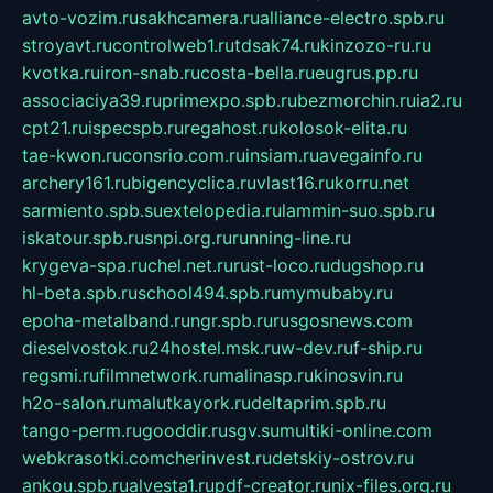
avto-vozim.ru
sakhcamera.ru
alliance-electro.spb.ru
stroyavt.ru
controlweb1.ru
tdsak74.ru
kinzozo-ru.ru
kvotka.ru
iron-snab.ru
costa-bella.ru
eugrus.pp.ru
associaciya39.ru
primexpo.spb.ru
bezmorchin.ru
ia2.ru
cpt21.ru
ispecspb.ru
regahost.ru
kolosok-elita.ru
tae-kwon.ru
consrio.com.ru
insiam.ru
avegainfo.ru
archery161.ru
bigencyclica.ru
vlast16.ru
korru.net
sarmiento.spb.su
extelopedia.ru
lammin-suo.spb.ru
iskatour.spb.ru
snpi.org.ru
running-line.ru
krygeva-spa.ru
chel.net.ru
rust-loco.ru
dugshop.ru
hl-beta.spb.ru
school494.spb.ru
mymubaby.ru
epoha-metalband.ru
ngr.spb.ru
rusgosnews.com
dieselvostok.ru
24hostel.msk.ru
w-dev.ru
f-ship.ru
regsmi.ru
filmnetwork.ru
malinasp.ru
kinosvin.ru
h2o-salon.ru
malutkayork.ru
deltaprim.spb.ru
tango-perm.ru
gooddir.ru
sgv.su
multiki-online.com
webkrasotki.com
cherinvest.ru
detskiy-ostrov.ru
ankou.spb.ru
alvesta1.ru
pdf-creator.ru
nix-files.org.ru