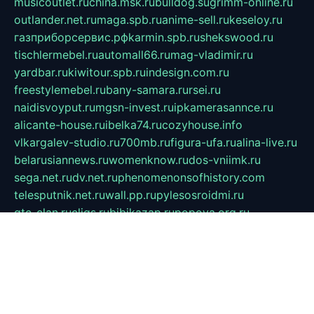
musicoutlet.ru
china.msk.ru
bulldog.su
grimm-online.ru
outlander.net.ru
maga.spb.ru
anime-sell.ru
keseloy.ru
газприборсервис.рф
karmin.spb.ru
shekswood.ru
tischlermebel.ru
automall66.ru
mag-vladimir.ru
yardbar.ru
kiwitour.spb.ru
indesign.com.ru
freestylemebel.ru
bany-samara.ru
rsei.ru
naidisvoyput.ru
mgsn-invest.ru
ipkamerasannce.ru
alicante-house.ru
ibelka74.ru
cozyhouse.info
vlkargalev-studio.ru
700mb.ru
figura-ufa.ru
alina-live.ru
belarusiannews.ru
womenknow.ru
dos-vniimk.ru
sega.net.ru
dv.net.ru
phenomenonsofhistory.com
telesputnik.net.ru
wall.pp.ru
pylesosroidmi.ru
gtc-clan.ru
cligs.ru
bibikazap.ru
popova.org.ru
netwhistler.spb.ru
bellvil.ru
bonzon.ru
iss-vladik.ru
defiparis.net.ru
las-gryzas.ru
amku.ru
electednews.spb.ru
feather.org.ru
spar72.ru
tankiigri.ru
dominus.com.ru
ibtree.ru
sanykool.pp.ru
unixlib.org.ru
menatep.spb.ru
gartenterrassen.ru
printeka.ru