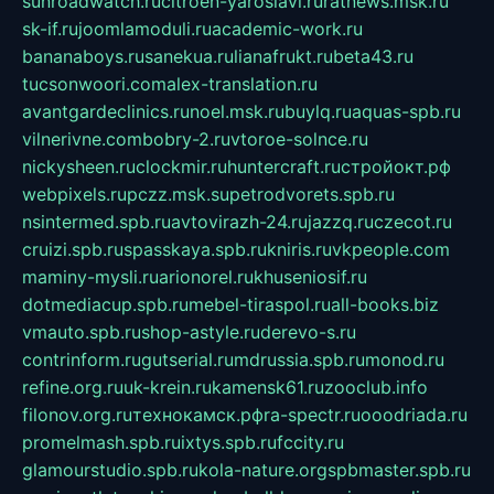
sunroadwatch.ru
citroen-yaroslavl.ru
ratnews.msk.ru
sk-if.ru
joomlamoduli.ru
academic-work.ru
bananaboys.ru
sanekua.ru
lianafrukt.ru
beta43.ru
tucsonwoori.com
alex-translation.ru
avantgardeclinics.ru
noel.msk.ru
buylq.ru
aquas-spb.ru
vilnerivne.com
bobry-2.ru
vtoroe-solnce.ru
nickysheen.ru
clockmir.ru
huntercraft.ru
стройокт.рф
webpixels.ru
pczz.msk.su
petrodvorets.spb.ru
nsintermed.spb.ru
avtovirazh-24.ru
jazzq.ru
czecot.ru
cruizi.spb.ru
spasskaya.spb.ru
kniris.ru
vkpeople.com
maminy-mysli.ru
arionorel.ru
khuseniosif.ru
dotmediacup.spb.ru
mebel-tiraspol.ru
all-books.biz
vmauto.spb.ru
shop-astyle.ru
derevo-s.ru
contrinform.ru
gutserial.ru
mdrussia.spb.ru
monod.ru
refine.org.ru
uk-krein.ru
kamensk61.ru
zooclub.info
filonov.org.ru
технокамск.рф
ra-spectr.ru
ooodriada.ru
promelmash.spb.ru
ixtys.spb.ru
fccity.ru
glamourstudio.spb.ru
kola-nature.org
spbmaster.spb.ru