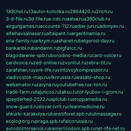
133chel.ru
13autor-kolonka.ru
2864420.ru
2rich.ru
3-d-file.ru
3d-file.ru
a-cdc.ru
aalse.ru
a380club.ru
airgungames.ru
accounts-112.ru
adler-jun.ru
adonyev.ru
alfeihavsalnassr.ru
altaipant.ru
argentinamia.ru
aria-family.ru
arkrym.ru
ashanet.ru
belgorod-day.ru
bankaribi.ru
bandamn.ru
bigfatcc.ru
blagodarenie-spb.ru
borodino-media.ru
card-voice.ru
cardvoice.ru
zed-online.ru
zvonitut.ru
zebra-tlt.ru
zarafshan.ru
york-life.ru
vintovoykompressor.ru
vladivostok-map.ru
vlknrussia.ru
wasabi-shop.ru
webamator.ru
zaryna.ru
youtubefree.ru
x-ton.ru
trade-farm.ru
tajuncos.ru
taksu.ru
tor-lyubov-i-grom.ru
spayderhed-2022.ru
splclub.ru
stoppamedia.ru
snow-guard.ru
slovar-ivrit.ru
cleanmedicine.ru
shkurki-karakulya.ru
kanotiforet.spb.ru
tutmassage.ru
ecolog.org.ru
praga.spb.ru
falcorussia.ru
autodoctorservis.ru
kamertondom.spb.ru
net-life.net.ru