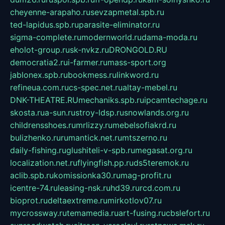
cheyenne-arapaho.ru
sevzapmetal.spb.ru
ted-lapidus.spb.ru
parasite-eliminator.ru
sigma-complete.ru
modernworld.ru
dama-moda.ru
eholot-group.ru
sk-nvkz.ru
DRONGOLD.RU
democratia2.ru
i-farmer.ru
mass-sport.org
jablonex.spb.ru
bookmess.ru
linkword.ru
refineua.com.ru
cs-spec.net.ru
altay-mebel.ru
DNK-THEATRE.RU
mechaniks.spb.ru
ipcamtechage.ru
skosta.ru
a-sun.ru
stroy-ldsp.ru
snowlands.org.ru
childrensshoes.ru
mrlizzy.ru
mebelsofiakrd.ru
bulizhenko.ru
rumantick.net.ru
mtszerno.ru
daily-fishing.ru
glushiteli-v-spb.ru
megasat.org.ru
localization.net.ru
flyingfish.pp.ru
ds5teremok.ru
aclib.spb.ru
komissionka30.ru
mag-profit.ru
icentre-74.ru
leasing-nsk.ru
hd39.ru
rcd.com.ru
bioprot.ru
deltaextreme.ru
mirkotlov07.ru
mycrossway.ru
temamedia.ru
art-fusing.ru
cbslefort.ru