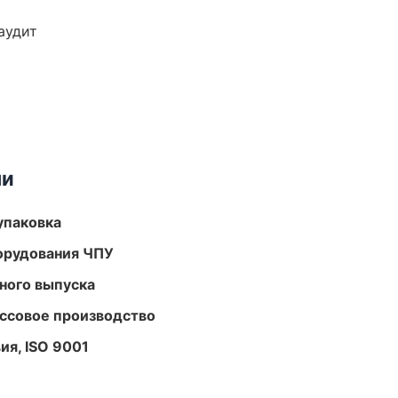
аудит
ми
упаковка
орудования ЧПУ
ного выпуска
ассовое производство
ия, ISO 9001