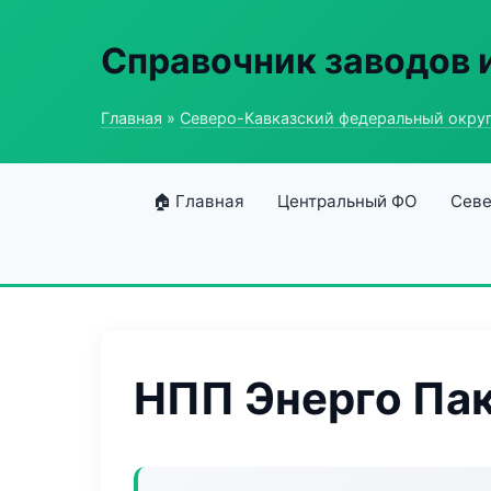
Справочник заводов 
Главная
»
Северо-Кавказский федеральный окру
🏠 Главная
Центральный ФО
Севе
НПП Энерго Па