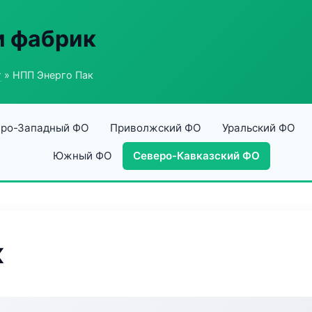
и фабрик
г
» НПП Энерго Пак
ро-Западный ФО
Приволжский ФО
Уральский ФО
Южный ФО
Северо-Кавказский ФО
к