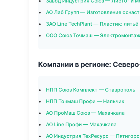
Завод Индустрия Союз — Листо- и 
АО Лаб Групп — Изготовление оснаст
ЗАО Line TechPlant — Пластик: литьё
ООО Союз Точмаш — Электромонтаж
Компании в регионе: Север
НПП Союз Комплект — Ставрополь
НПП Точмаш Профи — Нальчик
АО ПроМаш Союз — Махачкала
АО Line Профи — Махачкала
АО Индустрия ТехРесурс — Пятигорс