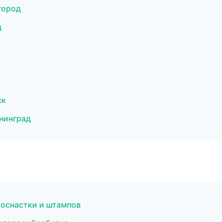
город
д
ск
нинград
 оснастки и штампов