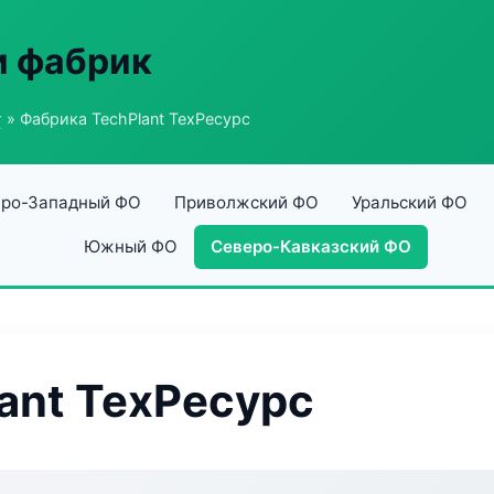
и фабрик
г
» Фабрика TechPlant ТехРесурс
ро-Западный ФО
Приволжский ФО
Уральский ФО
Южный ФО
Северо-Кавказский ФО
ant ТехРесурс