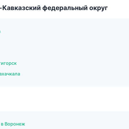
о-Кавказский федеральный округ
а
тигорск
ахачкала
 в Воронеж