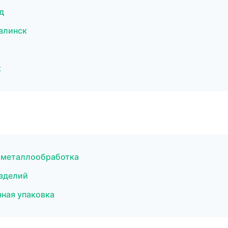
д
алинск
к
и металлообработка
изделий
ная упаковка