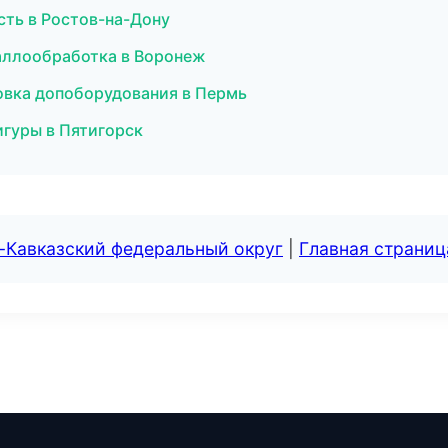
сть в Ростов-на-Дону
аллообработка в Воронеж
новка допоборудования в Пермь
игуры в Пятигорск
-Кавказский федеральный округ
|
Главная страниц