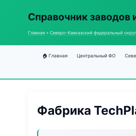
Справочник заводов 
Главная
»
Северо-Кавказский федеральный окру
🏠 Главная
Центральный ФО
Севе
Фабрика TechPl