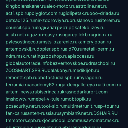
kingbolenskaner.ru
alex-motor.ru
astroline.net.ru
act1.spb.ru
polyglot.com.ru
gidlipetsk.ru
ooo-driada.ru
detsad125.ru
mir-zdoroviya.ru
bruslanovo.ru
siterem.ru
council.spb.ru
лодкипатриот.рф
kafekolizey.ru
iclub.net.ru
gazon-easy.ru
sugarepilekb.ru
grinox.ru
pylesostineco.ru
msts-ozarenie.ru
kameryjooan.ru
artemovskij.ru
dopler.spb.ru
aid70.ru
metall-perm.ru
ndm.msk.ru
ratingzooshop.ru
apiaccess.ru
globalautotrade.info
bezverhovskoe.ru
drsschool.ru
ZOOSMART.SPB.RU
dalakony.ru
medikijob.ru
remontt.spb.ru
photostudia.spb.ru
myragon.ru
terramia.ru
academy62.ru
gardengallereya.ru
rti.com.ru
artem-news.ru
biserinca.ru
krasnodarkurort.com
imshowtv.ru
mebel-v-tule.ru
mobtopik.ru
pcsecurity.net.ru
tool-sib.ru
multimetrunit.ru
sp-tour.ru
fan-cs.ru
santeh-russia.ru
symbian9.net.ru
DSHAIR.RU
tmmotors.spb.ru
xjocuricopii.com
musavtomat.msk.ru
obustrojdom.ru
sovetcik.ru
ybaranovskaya.ru