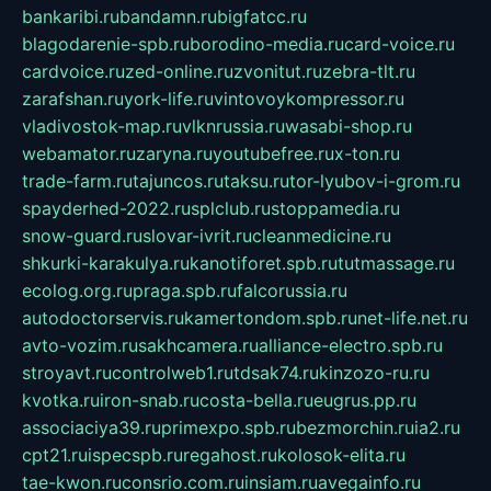
bankaribi.ru
bandamn.ru
bigfatcc.ru
blagodarenie-spb.ru
borodino-media.ru
card-voice.ru
cardvoice.ru
zed-online.ru
zvonitut.ru
zebra-tlt.ru
zarafshan.ru
york-life.ru
vintovoykompressor.ru
vladivostok-map.ru
vlknrussia.ru
wasabi-shop.ru
webamator.ru
zaryna.ru
youtubefree.ru
x-ton.ru
trade-farm.ru
tajuncos.ru
taksu.ru
tor-lyubov-i-grom.ru
spayderhed-2022.ru
splclub.ru
stoppamedia.ru
snow-guard.ru
slovar-ivrit.ru
cleanmedicine.ru
shkurki-karakulya.ru
kanotiforet.spb.ru
tutmassage.ru
ecolog.org.ru
praga.spb.ru
falcorussia.ru
autodoctorservis.ru
kamertondom.spb.ru
net-life.net.ru
avto-vozim.ru
sakhcamera.ru
alliance-electro.spb.ru
stroyavt.ru
controlweb1.ru
tdsak74.ru
kinzozo-ru.ru
kvotka.ru
iron-snab.ru
costa-bella.ru
eugrus.pp.ru
associaciya39.ru
primexpo.spb.ru
bezmorchin.ru
ia2.ru
cpt21.ru
ispecspb.ru
regahost.ru
kolosok-elita.ru
tae-kwon.ru
consrio.com.ru
insiam.ru
avegainfo.ru