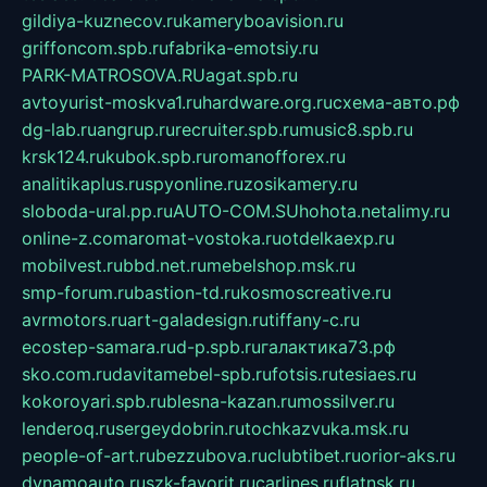
gildiya-kuznecov.ru
kameryboavision.ru
griffoncom.spb.ru
fabrika-emotsiy.ru
PARK-MATROSOVA.RU
agat.spb.ru
avtoyurist-moskva1.ru
hardware.org.ru
схема-авто.рф
dg-lab.ru
angrup.ru
recruiter.spb.ru
music8.spb.ru
krsk124.ru
kubok.spb.ru
romanofforex.ru
analitikaplus.ru
spyonline.ru
zosikamery.ru
sloboda-ural.pp.ru
AUTO-COM.SU
hohota.net
alimy.ru
online-z.com
aromat-vostoka.ru
otdelkaexp.ru
mobilvest.ru
bbd.net.ru
mebelshop.msk.ru
smp-forum.ru
bastion-td.ru
kosmoscreative.ru
avrmotors.ru
art-galadesign.ru
tiffany-c.ru
ecostep-samara.ru
d-p.spb.ru
галактика73.рф
sko.com.ru
davitamebel-spb.ru
fotsis.ru
tesiaes.ru
kokoroyari.spb.ru
blesna-kazan.ru
mossilver.ru
lenderoq.ru
sergeydobrin.ru
tochkazvuka.msk.ru
people-of-art.ru
bezzubova.ru
clubtibet.ru
orior-aks.ru
dynamoauto.ru
szk-favorit.ru
carlines.ru
flatnsk.ru