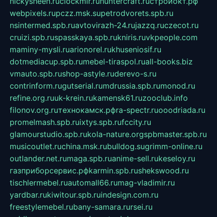
nickysheen.ru
clockmir.ru
huntercraft.ru
стройокт.рф
webpixels.ru
pczz.msk.su
petrodvorets.spb.ru
nsintermed.spb.ru
avtovirazh-24.ru
jazzq.ru
czecot.ru
cruizi.spb.ru
spasskaya.spb.ru
kniris.ru
vkpeople.com
maminy-mysli.ru
arionorel.ru
khuseniosif.ru
dotmediacup.spb.ru
mebel-tiraspol.ru
all-books.biz
vmauto.spb.ru
shop-astyle.ru
derevo-s.ru
contrinform.ru
gutserial.ru
mdrussia.spb.ru
monod.ru
refine.org.ru
uk-krein.ru
kamensk61.ru
zooclub.info
filonov.org.ru
технокамск.рф
ra-spectr.ru
ooodriada.ru
promelmash.spb.ru
ixtys.spb.ru
fccity.ru
glamourstudio.spb.ru
kola-nature.org
spbmaster.spb.ru
musicoutlet.ru
china.msk.ru
bulldog.su
grimm-online.ru
outlander.net.ru
maga.spb.ru
anime-sell.ru
keseloy.ru
газприборсервис.рф
karmin.spb.ru
shekswood.ru
tischlermebel.ru
automall66.ru
mag-vladimir.ru
yardbar.ru
kiwitour.spb.ru
indesign.com.ru
freestylemebel.ru
bany-samara.ru
rsei.ru