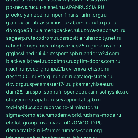
ppknews.ru
cult-alshei.ru
JAPANRUSSIA.RU
proekciyamebel.ru
imper-finans.ru
rim.org.ru
glamourai.ru
brassminus.ru
zabor-pro.ru
ftn.pp.ru
dorogoe58.ru
laimengpacker.ru
kuzova-zapchasti.ru
sageerp.ru
taxodrom.ru
dsrazvitie.ru
hardcity.net.ru
ratinghomegames.ru
topservice25.ru
gubernyan.ru
gtglasslined.ru
ii4.ru
tssport.spb.ru
andorra24.com
blackwallstreet.ru
oboimos.ru
optim-doors.com.ru
ikuch.ru
nycr.org.ru
npa21.ru
vremya-ch.spb.ru
desert000.ru
ivtorgi.ru
ifiori.ru
catalog-statei.ru
dcv.org.ru
spetsmaster174.ru
ipkameryhiseeu.ru
dum26.ru
ruspol.spb.ru
fr-opendp.ru
kam-solnyshko.ru
cheyenne-arapaho.ru
sevzapmetal.spb.ru
ted-lapidus.spb.ru
parasite-eliminator.ru
sigma-complete.ru
modernworld.ru
dama-moda.ru
eholot-group.ru
sk-nvkz.ru
DRONGOLD.RU
democratia2.ru
i-farmer.ru
mass-sport.org