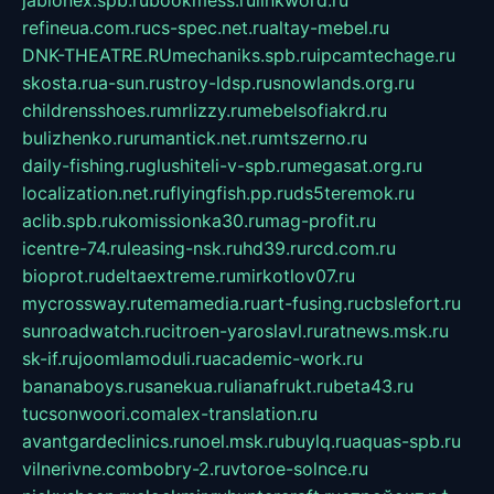
jablonex.spb.ru
bookmess.ru
linkword.ru
refineua.com.ru
cs-spec.net.ru
altay-mebel.ru
DNK-THEATRE.RU
mechaniks.spb.ru
ipcamtechage.ru
skosta.ru
a-sun.ru
stroy-ldsp.ru
snowlands.org.ru
childrensshoes.ru
mrlizzy.ru
mebelsofiakrd.ru
bulizhenko.ru
rumantick.net.ru
mtszerno.ru
daily-fishing.ru
glushiteli-v-spb.ru
megasat.org.ru
localization.net.ru
flyingfish.pp.ru
ds5teremok.ru
aclib.spb.ru
komissionka30.ru
mag-profit.ru
icentre-74.ru
leasing-nsk.ru
hd39.ru
rcd.com.ru
bioprot.ru
deltaextreme.ru
mirkotlov07.ru
mycrossway.ru
temamedia.ru
art-fusing.ru
cbslefort.ru
sunroadwatch.ru
citroen-yaroslavl.ru
ratnews.msk.ru
sk-if.ru
joomlamoduli.ru
academic-work.ru
bananaboys.ru
sanekua.ru
lianafrukt.ru
beta43.ru
tucsonwoori.com
alex-translation.ru
avantgardeclinics.ru
noel.msk.ru
buylq.ru
aquas-spb.ru
vilnerivne.com
bobry-2.ru
vtoroe-solnce.ru