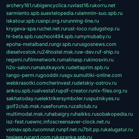
archery161.ru
bigencyclica.ru
vlast16.ru
korru.net
sarmiento.spb.su
extelopedia.ru
lammin-suo.spb.ru
iskatour.spb.ru
snpi.org.ru
running-line.ru
krygeva-spa.ru
chel.net.ru
rust-loco.ru
dugshop.ru
hl-beta.spb.ru
school494.spb.ru
mymubaby.ru
epoha-metalband.ru
ngr.spb.ru
rusgosnews.com
dieselvostok.ru
24hostel.msk.ru
w-dev.ru
f-ship.ru
regsmi.ru
filmnetwork.ru
malinasp.ru
kinosvin.ru
h2o-salon.ru
malutkayork.ru
deltaprim.spb.ru
tango-perm.ru
gooddir.ru
sgv.su
multiki-online.com
webkrasotki.com
cherinvest.ru
detskiy-ostrov.ru
ankou.spb.ru
alvesta1.ru
pdf-creator.ru
nix-files.org.ru
sakhatoday.ru
elektrikersymboler.ru
sputnikyes.ru
golf2club.msk.ru
aeforums.ru
zallclub.ru
multimodal.msk.ru
habaigry.ru
haikko.ru
sobakopedia.ru
isz-fest.ru
ewnc.info
screensaver-clock.net.ru
volnav.spb.ru
comnat.ru
npf.net.ru
7bit.pp.ru
kalugatur.ru
tesiaes.ru
card.com.ru
kazanka.spb.ru