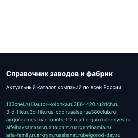
Справочник заводов и фабрик
Актуальный каталог компаний по всей России
133chel.ru
13autor-kolonka.ru
2864420.ru
2rich.ru
3-d-file.ru
3d-file.ru
a-cdc.ru
aalse.ru
a380club.ru
airgungames.ru
accounts-112.ru
adler-jun.ru
adonyev.ru
alfeihavsalnassr.ru
altaipant.ru
argentinamia.ru
aria-family.ru
arkrym.ru
ashanet.ru
belgorod-day.ru