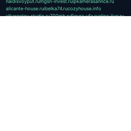
naidisvoyput.ru
mgsn-invest.ru
ipkamerasannce.ru
alicante-house.ru
ibelka74.ru
cozyhouse.info
vlkargalev-studio.ru
700mb.ru
figura-ufa.ru
alina-live.ru
belarusiannews.ru
womenknow.ru
dos-vniimk.ru
sega.net.ru
dv.net.ru
phenomenonsofhistory.com
telesputnik.net.ru
wall.pp.ru
pylesosroidmi.ru
gtc-clan.ru
cligs.ru
bibikazap.ru
popova.org.ru
netwhistler.spb.ru
bellvil.ru
bonzon.ru
iss-vladik.ru
defiparis.net.ru
las-gryzas.ru
amku.ru
electednews.spb.ru
feather.org.ru
spar72.ru
tankiigri.ru
dominus.com.ru
ibtree.ru
sanykool.pp.ru
unixlib.org.ru
menatep.spb.ru
gartenterrassen.ru
printeka.ru
skvozilka.com.ru
parkovka-pub.ru
lovemobi.ru
art-ru.ru
emulatorz.com.ru
alucomp.com.ru
tatforum.com.ru
alternativa-profi.ru
dermakler.ru
artsurvey.ru
aredir.ru
khimspas.ru
centr-maxi.ru
2018r.ru
bort-stomer-defort.ru
professional2.ru
gibsons.ru
artselena.ru
art-pilot.ru
ingredient.spb.ru