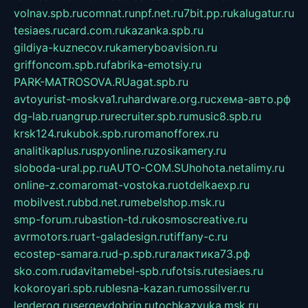
volnav.spb.ru
comnat.ru
npf.net.ru
7bit.pp.ru
kalugatur.ru
tesiaes.ru
card.com.ru
kazanka.spb.ru
gildiya-kuznecov.ru
kameryboavision.ru
griffoncom.spb.ru
fabrika-emotsiy.ru
PARK-MATROSOVA.RU
agat.spb.ru
avtoyurist-moskva1.ru
hardware.org.ru
схема-авто.рф
dg-lab.ru
angrup.ru
recruiter.spb.ru
music8.spb.ru
krsk124.ru
kubok.spb.ru
romanofforex.ru
analitikaplus.ru
spyonline.ru
zosikamery.ru
sloboda-ural.pp.ru
AUTO-COM.SU
hohota.net
alimy.ru
online-z.com
aromat-vostoka.ru
otdelkaexp.ru
mobilvest.ru
bbd.net.ru
mebelshop.msk.ru
smp-forum.ru
bastion-td.ru
kosmoscreative.ru
avrmotors.ru
art-galadesign.ru
tiffany-c.ru
ecostep-samara.ru
d-p.spb.ru
галактика73.рф
sko.com.ru
davitamebel-spb.ru
fotsis.ru
tesiaes.ru
kokoroyari.spb.ru
blesna-kazan.ru
mossilver.ru
lenderoq.ru
sergeydobrin.ru
tochkazvuka.msk.ru