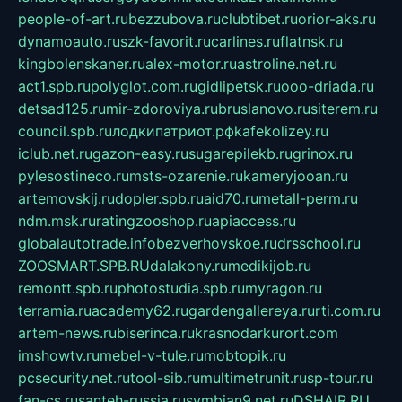
people-of-art.ru
bezzubova.ru
clubtibet.ru
orior-aks.ru
dynamoauto.ru
szk-favorit.ru
carlines.ru
flatnsk.ru
kingbolenskaner.ru
alex-motor.ru
astroline.net.ru
act1.spb.ru
polyglot.com.ru
gidlipetsk.ru
ooo-driada.ru
detsad125.ru
mir-zdoroviya.ru
bruslanovo.ru
siterem.ru
council.spb.ru
лодкипатриот.рф
kafekolizey.ru
iclub.net.ru
gazon-easy.ru
sugarepilekb.ru
grinox.ru
pylesostineco.ru
msts-ozarenie.ru
kameryjooan.ru
artemovskij.ru
dopler.spb.ru
aid70.ru
metall-perm.ru
ndm.msk.ru
ratingzooshop.ru
apiaccess.ru
globalautotrade.info
bezverhovskoe.ru
drsschool.ru
ZOOSMART.SPB.RU
dalakony.ru
medikijob.ru
remontt.spb.ru
photostudia.spb.ru
myragon.ru
terramia.ru
academy62.ru
gardengallereya.ru
rti.com.ru
artem-news.ru
biserinca.ru
krasnodarkurort.com
imshowtv.ru
mebel-v-tule.ru
mobtopik.ru
pcsecurity.net.ru
tool-sib.ru
multimetrunit.ru
sp-tour.ru
fan-cs.ru
santeh-russia.ru
symbian9.net.ru
DSHAIR.RU