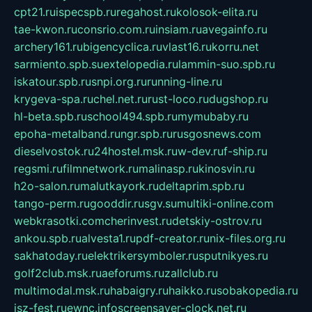
cpt21.ru
ispecspb.ru
regahost.ru
kolosok-elita.ru
tae-kwon.ru
consrio.com.ru
insiam.ru
avegainfo.ru
archery161.ru
bigencyclica.ru
vlast16.ru
korru.net
sarmiento.spb.su
extelopedia.ru
lammin-suo.spb.ru
iskatour.spb.ru
snpi.org.ru
running-line.ru
krygeva-spa.ru
chel.net.ru
rust-loco.ru
dugshop.ru
hl-beta.spb.ru
school494.spb.ru
mymubaby.ru
epoha-metalband.ru
ngr.spb.ru
rusgosnews.com
dieselvostok.ru
24hostel.msk.ru
w-dev.ru
f-ship.ru
regsmi.ru
filmnetwork.ru
malinasp.ru
kinosvin.ru
h2o-salon.ru
malutkayork.ru
deltaprim.spb.ru
tango-perm.ru
gooddir.ru
sgv.su
multiki-online.com
webkrasotki.com
cherinvest.ru
detskiy-ostrov.ru
ankou.spb.ru
alvesta1.ru
pdf-creator.ru
nix-files.org.ru
sakhatoday.ru
elektrikersymboler.ru
sputnikyes.ru
golf2club.msk.ru
aeforums.ru
zallclub.ru
multimodal.msk.ru
habaigry.ru
haikko.ru
sobakopedia.ru
isz-fest.ru
ewnc.info
screensaver-clock.net.ru