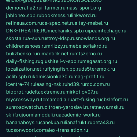
eholot-group.ru
sk-nvkz.ru
DRONGOLD.RU
democratia2.ru
i-farmer.ru
mass-sport.org
jablonex.spb.ru
bookmess.ru
linkword.ru
refineua.com.ru
cs-spec.net.ru
altay-mebel.ru
DNK-THEATRE.RU
mechaniks.spb.ru
ipcamtechage.ru
skosta.ru
a-sun.ru
stroy-ldsp.ru
snowlands.org.ru
childrensshoes.ru
mrlizzy.ru
mebelsofiakrd.ru
bulizhenko.ru
rumantick.net.ru
mtszerno.ru
daily-fishing.ru
glushiteli-v-spb.ru
megasat.org.ru
localization.net.ru
flyingfish.pp.ru
ds5teremok.ru
aclib.spb.ru
komissionka30.ru
mag-profit.ru
icentre-74.ru
leasing-nsk.ru
hd39.ru
rcd.com.ru
bioprot.ru
deltaextreme.ru
mirkotlov07.ru
mycrossway.ru
temamedia.ru
art-fusing.ru
cbslefort.ru
sunroadwatch.ru
citroen-yaroslavl.ru
ratnews.msk.ru
sk-if.ru
joomlamoduli.ru
academic-work.ru
bananaboys.ru
sanekua.ru
lianafrukt.ru
beta43.ru
tucsonwoori.com
alex-translation.ru