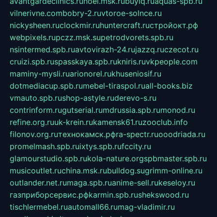
avantgardeclinics.ru
noel.msk.ru
buylq.ru
aquas-spb.ru
vilnerivne.com
bobry-2.ru
vtoroe-solnce.ru
nickysheen.ru
clockmir.ru
huntercraft.ru
стройокт.рф
webpixels.ru
pczz.msk.su
petrodvorets.spb.ru
nsintermed.spb.ru
avtovirazh-24.ru
jazzq.ru
czecot.ru
cruizi.spb.ru
spasskaya.spb.ru
kniris.ru
vkpeople.com
maminy-mysli.ru
arionorel.ru
khuseniosif.ru
dotmediacup.spb.ru
mebel-tiraspol.ru
all-books.biz
vmauto.spb.ru
shop-astyle.ru
derevo-s.ru
contrinform.ru
gutserial.ru
mdrussia.spb.ru
monod.ru
refine.org.ru
uk-krein.ru
kamensk61.ru
zooclub.info
filonov.org.ru
технокамск.рф
ra-spectr.ru
ooodriada.ru
promelmash.spb.ru
ixtys.spb.ru
fccity.ru
glamourstudio.spb.ru
kola-nature.org
spbmaster.spb.ru
musicoutlet.ru
china.msk.ru
bulldog.su
grimm-online.ru
outlander.net.ru
maga.spb.ru
anime-sell.ru
keseloy.ru
газприборсервис.рф
karmin.spb.ru
shekswood.ru
tischlermebel.ru
automall66.ru
mag-vladimir.ru