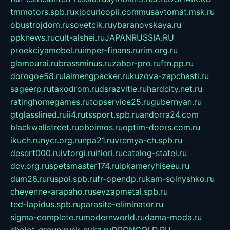
tmmotors.spb.ru
xjocuricopii.com
musavtomat.msk.ru
obustrojdom.ru
sovetcik.ru
ybaranovskaya.ru
ppknews.ru
cult-alshei.ru
JAPANRUSSIA.RU
proekciyamebel.ru
imper-finans.ru
rim.org.ru
glamourai.ru
brassminus.ru
zabor-pro.ru
ftn.pp.ru
dorogoe58.ru
laimengpacker.ru
kuzova-zapchasti.ru
sageerp.ru
taxodrom.ru
dsrazvitie.ru
hardcity.net.ru
ratinghomegames.ru
topservice25.ru
gubernyan.ru
gtglasslined.ru
ii4.ru
tssport.spb.ru
andorra24.com
blackwallstreet.ru
oboimos.ru
optim-doors.com.ru
ikuch.ru
nycr.org.ru
npa21.ru
vremya-ch.spb.ru
desert000.ru
ivtorgi.ru
ifiori.ru
catalog-statei.ru
dcv.org.ru
spetsmaster174.ru
ipkameryhiseeu.ru
dum26.ru
ruspol.spb.ru
fr-opendp.ru
kam-solnyshko.ru
cheyenne-arapaho.ru
sevzapmetal.spb.ru
ted-lapidus.spb.ru
parasite-eliminator.ru
sigma-complete.ru
modernworld.ru
dama-moda.ru