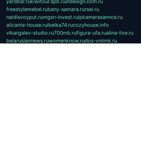
yardbar.ru
kiwitour.spb.ru
indesign.com.ru
freestylemebel.ru
bany-samara.ru
rsei.ru
naidisvoyput.ru
mgsn-invest.ru
ipkamerasannce.ru
alicante-house.ru
ibelka74.ru
cozyhouse.info
vlkargalev-studio.ru
700mb.ru
figura-ufa.ru
alina-live.ru
belarusiannews.ru
womenknow.ru
dos-vniimk.ru
sega.net.ru
dv.net.ru
phenomenonsofhistory.com
telesputnik.net.ru
wall.pp.ru
pylesosroidmi.ru
gtc-clan.ru
cligs.ru
bibikazap.ru
popova.org.ru
netwhistler.spb.ru
bellvil.ru
bonzon.ru
iss-vladik.ru
defiparis.net.ru
las-gryzas.ru
amku.ru
electednews.spb.ru
feather.org.ru
spar72.ru
tankiigri.ru
dominus.com.ru
ibtree.ru
sanykool.pp.ru
unixlib.org.ru
menatep.spb.ru
gartenterrassen.ru
printeka.ru
skvozilka.com.ru
parkovka-pub.ru
lovemobi.ru
art-ru.ru
emulatorz.com.ru
alucomp.com.ru
tatforum.com.ru
alternativa-profi.ru
dermakler.ru
artsurvey.ru
aredir.ru
khimspas.ru
centr-maxi.ru
2018r.ru