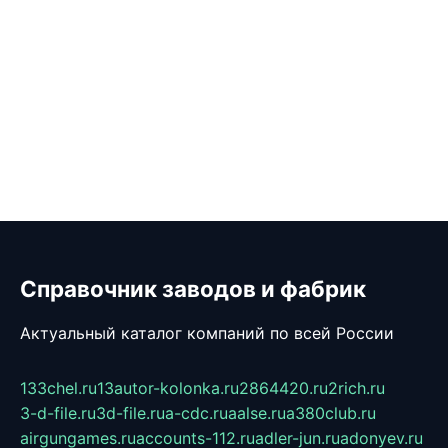
Справочник заводов и фабрик
Актуальный каталог компаний по всей России
133chel.ru
13autor-kolonka.ru
2864420.ru
2rich.ru
3-d-file.ru
3d-file.ru
a-cdc.ru
aalse.ru
a380club.ru
airgungames.ru
accounts-112.ru
adler-jun.ru
adonyev.ru