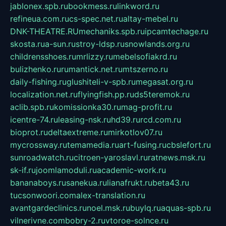
jablonex.spb.ru
bookmess.ru
linkword.ru
refineua.com.ru
cs-spec.net.ru
altay-mebel.ru
DNK-THEATRE.RU
mechaniks.spb.ru
ipcamtechage.ru
skosta.ru
a-sun.ru
stroy-ldsp.ru
snowlands.org.ru
childrensshoes.ru
mrlizzy.ru
mebelsofiakrd.ru
bulizhenko.ru
rumantick.net.ru
mtszerno.ru
daily-fishing.ru
glushiteli-v-spb.ru
megasat.org.ru
localization.net.ru
flyingfish.pp.ru
ds5teremok.ru
aclib.spb.ru
komissionka30.ru
mag-profit.ru
icentre-74.ru
leasing-nsk.ru
hd39.ru
rcd.com.ru
bioprot.ru
deltaextreme.ru
mirkotlov07.ru
mycrossway.ru
temamedia.ru
art-fusing.ru
cbslefort.ru
sunroadwatch.ru
citroen-yaroslavl.ru
ratnews.msk.ru
sk-if.ru
joomlamoduli.ru
academic-work.ru
bananaboys.ru
sanekua.ru
lianafrukt.ru
beta43.ru
tucsonwoori.com
alex-translation.ru
avantgardeclinics.ru
noel.msk.ru
buylq.ru
aquas-spb.ru
vilnerivne.com
bobry-2.ru
vtoroe-solnce.ru