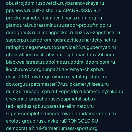
obustrojdom.ru
sovetcik.ru
ybaranovskaya.ru
ppknews.ru
cult-alshei.ru
JAPANRUSSIA.RU
proekciyamebel.ru
imper-finans.ru
rim.org.ru
glamourai.ru
brassminus.ru
zabor-pro.ru
ftn.pp.ru
dorogoe58.ru
laimengpacker.ru
kuzova-zapchasti.ru
sageerp.ru
taxodrom.ru
dsrazvitie.ru
hardcity.net.ru
ratinghomegames.ru
topservice25.ru
gubernyan.ru
gtglasslined.ru
ii4.ru
tssport.spb.ru
andorra24.com
blackwallstreet.ru
oboimos.ru
optim-doors.com.ru
ikuch.ru
nycr.org.ru
npa21.ru
vremya-ch.spb.ru
desert000.ru
ivtorgi.ru
ifiori.ru
catalog-statei.ru
dcv.org.ru
spetsmaster174.ru
ipkameryhiseeu.ru
dum26.ru
ruspol.spb.ru
fr-opendp.ru
kam-solnyshko.ru
cheyenne-arapaho.ru
sevzapmetal.spb.ru
ted-lapidus.spb.ru
parasite-eliminator.ru
sigma-complete.ru
modernworld.ru
dama-moda.ru
eholot-group.ru
sk-nvkz.ru
DRONGOLD.RU
democratia2.ru
i-farmer.ru
mass-sport.org