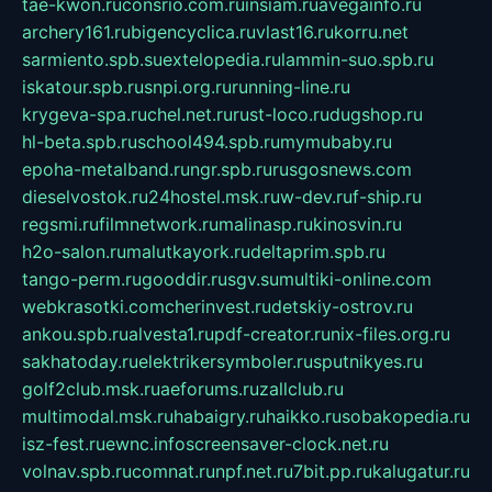
tae-kwon.ru
consrio.com.ru
insiam.ru
avegainfo.ru
archery161.ru
bigencyclica.ru
vlast16.ru
korru.net
sarmiento.spb.su
extelopedia.ru
lammin-suo.spb.ru
iskatour.spb.ru
snpi.org.ru
running-line.ru
krygeva-spa.ru
chel.net.ru
rust-loco.ru
dugshop.ru
hl-beta.spb.ru
school494.spb.ru
mymubaby.ru
epoha-metalband.ru
ngr.spb.ru
rusgosnews.com
dieselvostok.ru
24hostel.msk.ru
w-dev.ru
f-ship.ru
regsmi.ru
filmnetwork.ru
malinasp.ru
kinosvin.ru
h2o-salon.ru
malutkayork.ru
deltaprim.spb.ru
tango-perm.ru
gooddir.ru
sgv.su
multiki-online.com
webkrasotki.com
cherinvest.ru
detskiy-ostrov.ru
ankou.spb.ru
alvesta1.ru
pdf-creator.ru
nix-files.org.ru
sakhatoday.ru
elektrikersymboler.ru
sputnikyes.ru
golf2club.msk.ru
aeforums.ru
zallclub.ru
multimodal.msk.ru
habaigry.ru
haikko.ru
sobakopedia.ru
isz-fest.ru
ewnc.info
screensaver-clock.net.ru
volnav.spb.ru
comnat.ru
npf.net.ru
7bit.pp.ru
kalugatur.ru