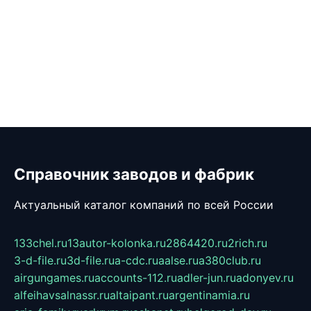
Справочник заводов и фабрик
Актуальный каталог компаний по всей России
133chel.ru
13autor-kolonka.ru
2864420.ru
2rich.ru
3-d-file.ru
3d-file.ru
a-cdc.ru
aalse.ru
a380club.ru
airgungames.ru
accounts-112.ru
adler-jun.ru
adonyev.ru
alfeihavsalnassr.ru
altaipant.ru
argentinamia.ru