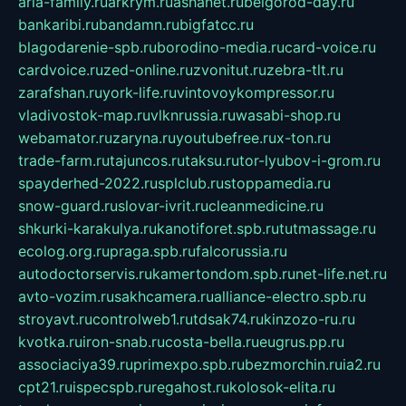
aria-family.ru
arkrym.ru
ashanet.ru
belgorod-day.ru
bankaribi.ru
bandamn.ru
bigfatcc.ru
blagodarenie-spb.ru
borodino-media.ru
card-voice.ru
cardvoice.ru
zed-online.ru
zvonitut.ru
zebra-tlt.ru
zarafshan.ru
york-life.ru
vintovoykompressor.ru
vladivostok-map.ru
vlknrussia.ru
wasabi-shop.ru
webamator.ru
zaryna.ru
youtubefree.ru
x-ton.ru
trade-farm.ru
tajuncos.ru
taksu.ru
tor-lyubov-i-grom.ru
spayderhed-2022.ru
splclub.ru
stoppamedia.ru
snow-guard.ru
slovar-ivrit.ru
cleanmedicine.ru
shkurki-karakulya.ru
kanotiforet.spb.ru
tutmassage.ru
ecolog.org.ru
praga.spb.ru
falcorussia.ru
autodoctorservis.ru
kamertondom.spb.ru
net-life.net.ru
avto-vozim.ru
sakhcamera.ru
alliance-electro.spb.ru
stroyavt.ru
controlweb1.ru
tdsak74.ru
kinzozo-ru.ru
kvotka.ru
iron-snab.ru
costa-bella.ru
eugrus.pp.ru
associaciya39.ru
primexpo.spb.ru
bezmorchin.ru
ia2.ru
cpt21.ru
ispecspb.ru
regahost.ru
kolosok-elita.ru