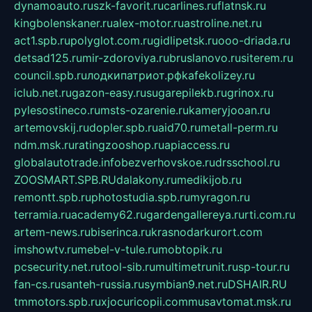
dynamoauto.ru
szk-favorit.ru
carlines.ru
flatnsk.ru
kingbolenskaner.ru
alex-motor.ru
astroline.net.ru
act1.spb.ru
polyglot.com.ru
gidlipetsk.ru
ooo-driada.ru
detsad125.ru
mir-zdoroviya.ru
bruslanovo.ru
siterem.ru
council.spb.ru
лодкипатриот.рф
kafekolizey.ru
iclub.net.ru
gazon-easy.ru
sugarepilekb.ru
grinox.ru
pylesostineco.ru
msts-ozarenie.ru
kameryjooan.ru
artemovskij.ru
dopler.spb.ru
aid70.ru
metall-perm.ru
ndm.msk.ru
ratingzooshop.ru
apiaccess.ru
globalautotrade.info
bezverhovskoe.ru
drsschool.ru
ZOOSMART.SPB.RU
dalakony.ru
medikijob.ru
remontt.spb.ru
photostudia.spb.ru
myragon.ru
terramia.ru
academy62.ru
gardengallereya.ru
rti.com.ru
artem-news.ru
biserinca.ru
krasnodarkurort.com
imshowtv.ru
mebel-v-tule.ru
mobtopik.ru
pcsecurity.net.ru
tool-sib.ru
multimetrunit.ru
sp-tour.ru
fan-cs.ru
santeh-russia.ru
symbian9.net.ru
DSHAIR.RU
tmmotors.spb.ru
xjocuricopii.com
musavtomat.msk.ru