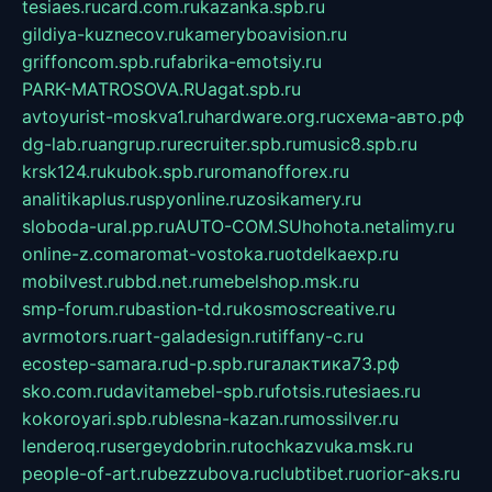
tesiaes.ru
card.com.ru
kazanka.spb.ru
gildiya-kuznecov.ru
kameryboavision.ru
griffoncom.spb.ru
fabrika-emotsiy.ru
PARK-MATROSOVA.RU
agat.spb.ru
avtoyurist-moskva1.ru
hardware.org.ru
схема-авто.рф
dg-lab.ru
angrup.ru
recruiter.spb.ru
music8.spb.ru
krsk124.ru
kubok.spb.ru
romanofforex.ru
analitikaplus.ru
spyonline.ru
zosikamery.ru
sloboda-ural.pp.ru
AUTO-COM.SU
hohota.net
alimy.ru
online-z.com
aromat-vostoka.ru
otdelkaexp.ru
mobilvest.ru
bbd.net.ru
mebelshop.msk.ru
smp-forum.ru
bastion-td.ru
kosmoscreative.ru
avrmotors.ru
art-galadesign.ru
tiffany-c.ru
ecostep-samara.ru
d-p.spb.ru
галактика73.рф
sko.com.ru
davitamebel-spb.ru
fotsis.ru
tesiaes.ru
kokoroyari.spb.ru
blesna-kazan.ru
mossilver.ru
lenderoq.ru
sergeydobrin.ru
tochkazvuka.msk.ru
people-of-art.ru
bezzubova.ru
clubtibet.ru
orior-aks.ru