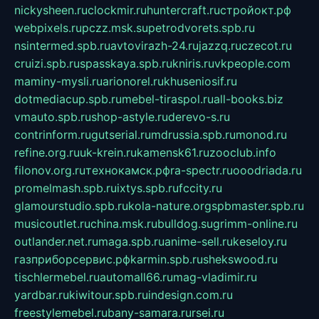
nickysheen.ru
clockmir.ru
huntercraft.ru
стройокт.рф
webpixels.ru
pczz.msk.su
petrodvorets.spb.ru
nsintermed.spb.ru
avtovirazh-24.ru
jazzq.ru
czecot.ru
cruizi.spb.ru
spasskaya.spb.ru
kniris.ru
vkpeople.com
maminy-mysli.ru
arionorel.ru
khuseniosif.ru
dotmediacup.spb.ru
mebel-tiraspol.ru
all-books.biz
vmauto.spb.ru
shop-astyle.ru
derevo-s.ru
contrinform.ru
gutserial.ru
mdrussia.spb.ru
monod.ru
refine.org.ru
uk-krein.ru
kamensk61.ru
zooclub.info
filonov.org.ru
технокамск.рф
ra-spectr.ru
ooodriada.ru
promelmash.spb.ru
ixtys.spb.ru
fccity.ru
glamourstudio.spb.ru
kola-nature.org
spbmaster.spb.ru
musicoutlet.ru
china.msk.ru
bulldog.su
grimm-online.ru
outlander.net.ru
maga.spb.ru
anime-sell.ru
keseloy.ru
газприборсервис.рф
karmin.spb.ru
shekswood.ru
tischlermebel.ru
automall66.ru
mag-vladimir.ru
yardbar.ru
kiwitour.spb.ru
indesign.com.ru
freestylemebel.ru
bany-samara.ru
rsei.ru