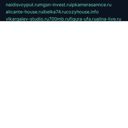
naidisvoyput.ru
mgsn-invest.ru
ipkamerasannce.ru
alicante-house.ru
ibelka74.ru
cozyhouse.info
vlkargalev-studio.ru
700mb.ru
figura-ufa.ru
alina-live.ru
belarusiannews.ru
womenknow.ru
dos-vniimk.ru
sega.net.ru
dv.net.ru
phenomenonsofhistory.com
telesputnik.net.ru
wall.pp.ru
pylesosroidmi.ru
gtc-clan.ru
cligs.ru
bibikazap.ru
popova.org.ru
netwhistler.spb.ru
bellvil.ru
bonzon.ru
iss-vladik.ru
defiparis.net.ru
las-gryzas.ru
amku.ru
electednews.spb.ru
feather.org.ru
spar72.ru
tankiigri.ru
dominus.com.ru
ibtree.ru
sanykool.pp.ru
unixlib.org.ru
menatep.spb.ru
gartenterrassen.ru
printeka.ru
skvozilka.com.ru
parkovka-pub.ru
lovemobi.ru
art-ru.ru
emulatorz.com.ru
alucomp.com.ru
tatforum.com.ru
alternativa-profi.ru
dermakler.ru
artsurvey.ru
aredir.ru
khimspas.ru
centr-maxi.ru
2018r.ru
bort-stomer-defort.ru
professional2.ru
gibsons.ru
artselena.ru
art-pilot.ru
ingredient.spb.ru