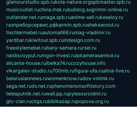
glamourstudio.spb.ru
kola-nature.org
spbmaster.spb.ru
musicoutlet.ru
china.msk.ru
bulldog.su
grimm-online.ru
outlander.net.ru
maga.spb.ru
anime-sell.ru
keseloy.ru
газприборсервис.рф
karmin.spb.ru
shekswood.ru
tischlermebel.ru
automall66.ru
mag-vladimir.ru
yardbar.ru
kiwitour.spb.ru
indesign.com.ru
freestylemebel.ru
bany-samara.ru
rsei.ru
naidisvoyput.ru
mgsn-invest.ru
ipkamerasannce.ru
alicante-house.ru
ibelka74.ru
cozyhouse.info
vlkargalev-studio.ru
700mb.ru
figura-ufa.ru
alina-live.ru
belarusiannews.ru
womenknow.ru
dos-vniimk.ru
sega.net.ru
dv.net.ru
phenomenonsofhistory.com
telesputnik.net.ru
wall.pp.ru
pylesosroidmi.ru
gtc-clan.ru
cligs.ru
bibikazap.ru
popova.org.ru
netwhistler.spb.ru
bellvil.ru
bonzon.ru
iss-vladik.ru
defiparis.net.ru
las-gryzas.ru
amku.ru
electednews.spb.ru
feather.org.ru
spar72.ru
tankiigri.ru
dominus.com.ru
ibtree.ru
sanykool.pp.ru
unixlib.org.ru