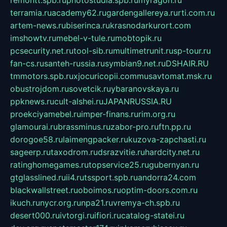
terramia.ru
academy62.ru
gardengallereya.ru
rti.com.ru
artem-news.ru
biserinca.ru
krasnodarkurort.com
imshowtv.ru
mebel-v-tule.ru
mobtopik.ru
pcsecurity.net.ru
tool-sib.ru
multimetrunit.ru
sp-tour.ru
fan-cs.ru
santeh-russia.ru
symbian9.net.ru
DSHAIR.RU
tmmotors.spb.ru
xjocuricopii.com
musavtomat.msk.ru
obustrojdom.ru
sovetcik.ru
ybaranovskaya.ru
ppknews.ru
cult-alshei.ru
JAPANRUSSIA.RU
proekciyamebel.ru
imper-finans.ru
rim.org.ru
glamourai.ru
brassminus.ru
zabor-pro.ru
ftn.pp.ru
dorogoe58.ru
laimengpacker.ru
kuzova-zapchasti.ru
sageerp.ru
taxodrom.ru
dsrazvitie.ru
hardcity.net.ru
ratinghomegames.ru
topservice25.ru
gubernyan.ru
gtglasslined.ru
ii4.ru
tssport.spb.ru
andorra24.com
blackwallstreet.ru
oboimos.ru
optim-doors.com.ru
ikuch.ru
nycr.org.ru
npa21.ru
vremya-ch.spb.ru
desert000.ru
ivtorgi.ru
ifiori.ru
catalog-statei.ru