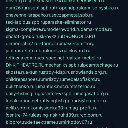
dcv.org.ru
spetsmaster174.ru
ipkameryhiseeu.ru
dum26.ru
ruspol.spb.ru
fr-opendp.ru
kam-solnyshko.ru
cheyenne-arapaho.ru
sevzapmetal.spb.ru
ted-lapidus.spb.ru
parasite-eliminator.ru
sigma-complete.ru
modernworld.ru
dama-moda.ru
eholot-group.ru
sk-nvkz.ru
DRONGOLD.RU
democratia2.ru
i-farmer.ru
mass-sport.org
jablonex.spb.ru
bookmess.ru
linkword.ru
refineua.com.ru
cs-spec.net.ru
altay-mebel.ru
DNK-THEATRE.RU
mechaniks.spb.ru
ipcamtechage.ru
skosta.ru
a-sun.ru
stroy-ldsp.ru
snowlands.org.ru
childrensshoes.ru
mrlizzy.ru
mebelsofiakrd.ru
bulizhenko.ru
rumantick.net.ru
mtszerno.ru
daily-fishing.ru
glushiteli-v-spb.ru
megasat.org.ru
localization.net.ru
flyingfish.pp.ru
ds5teremok.ru
aclib.spb.ru
komissionka30.ru
mag-profit.ru
icentre-74.ru
leasing-nsk.ru
hd39.ru
rcd.com.ru
bioprot.ru
deltaextreme.ru
mirkotlov07.ru