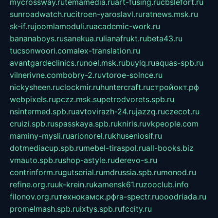
mycrossway.ru
temamedia.ru
art-fusing.ru
cbslefort.ru
sunroadwatch.ru
citroen-yaroslavl.ru
ratnews.msk.ru
sk-if.ru
joomlamoduli.ru
academic-work.ru
bananaboys.ru
sanekua.ru
lianafrukt.ru
beta43.ru
tucsonwoori.com
alex-translation.ru
avantgardeclinics.ru
noel.msk.ru
buylq.ru
aquas-spb.ru
vilnerivne.com
bobry-2.ru
vtoroe-solnce.ru
nickysheen.ru
clockmir.ru
huntercraft.ru
стройокт.рф
webpixels.ru
pczz.msk.su
petrodvorets.spb.ru
nsintermed.spb.ru
avtovirazh-24.ru
jazzq.ru
czecot.ru
cruizi.spb.ru
spasskaya.spb.ru
kniris.ru
vkpeople.com
maminy-mysli.ru
arionorel.ru
khuseniosif.ru
dotmediacup.spb.ru
mebel-tiraspol.ru
all-books.biz
vmauto.spb.ru
shop-astyle.ru
derevo-s.ru
contrinform.ru
gutserial.ru
mdrussia.spb.ru
monod.ru
refine.org.ru
uk-krein.ru
kamensk61.ru
zooclub.info
filonov.org.ru
технокамск.рф
ra-spectr.ru
ooodriada.ru
promelmash.spb.ru
ixtys.spb.ru
fccity.ru