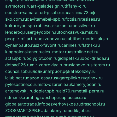
avrmotors.ru
art-galadesign.ru
tiffany-c.ru
ecostep-samara.ru
d-p.spb.ru
галактика73.рф
sko.com.ru
davitamebel-spb.ru
fotsis.ru
tesiaes.ru
kokoroyari.spb.ru
blesna-kazan.ru
mossilver.ru
lenderoq.ru
sergeydobrin.ru
tochkazvuka.msk.ru
people-of-art.ru
bezzubova.ru
clubtibet.ru
orior-aks.ru
dynamoauto.ru
szk-favorit.ru
carlines.ru
flatnsk.ru
kingbolenskaner.ru
alex-motor.ru
astroline.net.ru
act1.spb.ru
polyglot.com.ru
gidlipetsk.ru
ooo-driada.ru
detsad125.ru
mir-zdoroviya.ru
bruslanovo.ru
siterem.ru
council.spb.ru
лодкипатриот.рф
kafekolizey.ru
iclub.net.ru
gazon-easy.ru
sugarepilekb.ru
grinox.ru
pylesostineco.ru
msts-ozarenie.ru
kameryjooan.ru
artemovskij.ru
dopler.spb.ru
aid70.ru
metall-perm.ru
ndm.msk.ru
ratingzooshop.ru
apiaccess.ru
globalautotrade.info
bezverhovskoe.ru
drsschool.ru
ZOOSMART.SPB.RU
dalakony.ru
medikijob.ru
remontt.spb.ru
photostudia.spb.ru
myragon.ru