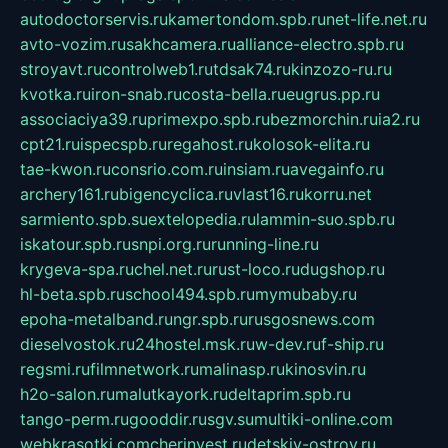
autodoctorservis.ru
kamertondom.spb.ru
net-life.net.ru
avto-vozim.ru
sakhcamera.ru
alliance-electro.spb.ru
stroyavt.ru
controlweb1.ru
tdsak74.ru
kinzozo-ru.ru
kvotka.ru
iron-snab.ru
costa-bella.ru
eugrus.pp.ru
associaciya39.ru
primexpo.spb.ru
bezmorchin.ru
ia2.ru
cpt21.ru
ispecspb.ru
regahost.ru
kolosok-elita.ru
tae-kwon.ru
consrio.com.ru
insiam.ru
avegainfo.ru
archery161.ru
bigencyclica.ru
vlast16.ru
korru.net
sarmiento.spb.su
extelopedia.ru
lammin-suo.spb.ru
iskatour.spb.ru
snpi.org.ru
running-line.ru
krygeva-spa.ru
chel.net.ru
rust-loco.ru
dugshop.ru
hl-beta.spb.ru
school494.spb.ru
mymubaby.ru
epoha-metalband.ru
ngr.spb.ru
rusgosnews.com
dieselvostok.ru
24hostel.msk.ru
w-dev.ru
f-ship.ru
regsmi.ru
filmnetwork.ru
malinasp.ru
kinosvin.ru
h2o-salon.ru
malutkayork.ru
deltaprim.spb.ru
tango-perm.ru
gooddir.ru
sgv.su
multiki-online.com
webkrasotki.com
cherinvest.ru
detskiy-ostrov.ru