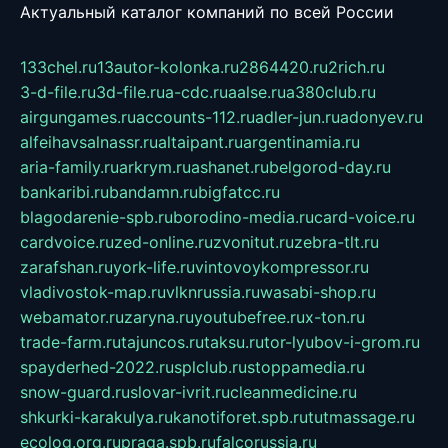
Актуальный каталог компаний по всей России
133chel.ru
13autor-kolonka.ru
2864420.ru
2rich.ru
3-d-file.ru
3d-file.ru
a-cdc.ru
aalse.ru
a380club.ru
airgungames.ru
accounts-112.ru
adler-jun.ru
adonyev.ru
alfeihavsalnassr.ru
altaipant.ru
argentinamia.ru
aria-family.ru
arkrym.ru
ashanet.ru
belgorod-day.ru
bankaribi.ru
bandamn.ru
bigfatcc.ru
blagodarenie-spb.ru
borodino-media.ru
card-voice.ru
cardvoice.ru
zed-online.ru
zvonitut.ru
zebra-tlt.ru
zarafshan.ru
york-life.ru
vintovoykompressor.ru
vladivostok-map.ru
vlknrussia.ru
wasabi-shop.ru
webamator.ru
zaryna.ru
youtubefree.ru
x-ton.ru
trade-farm.ru
tajuncos.ru
taksu.ru
tor-lyubov-i-grom.ru
spayderhed-2022.ru
splclub.ru
stoppamedia.ru
snow-guard.ru
slovar-ivrit.ru
cleanmedicine.ru
shkurki-karakulya.ru
kanotiforet.spb.ru
tutmassage.ru
ecolog.org.ru
praga.spb.ru
falcorussia.ru