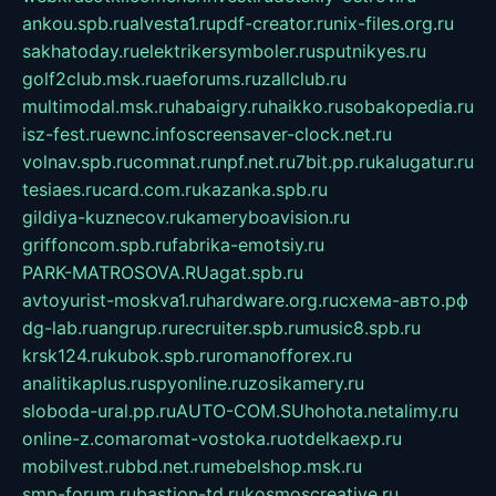
ankou.spb.ru
alvesta1.ru
pdf-creator.ru
nix-files.org.ru
sakhatoday.ru
elektrikersymboler.ru
sputnikyes.ru
golf2club.msk.ru
aeforums.ru
zallclub.ru
multimodal.msk.ru
habaigry.ru
haikko.ru
sobakopedia.ru
isz-fest.ru
ewnc.info
screensaver-clock.net.ru
volnav.spb.ru
comnat.ru
npf.net.ru
7bit.pp.ru
kalugatur.ru
tesiaes.ru
card.com.ru
kazanka.spb.ru
gildiya-kuznecov.ru
kameryboavision.ru
griffoncom.spb.ru
fabrika-emotsiy.ru
PARK-MATROSOVA.RU
agat.spb.ru
avtoyurist-moskva1.ru
hardware.org.ru
схема-авто.рф
dg-lab.ru
angrup.ru
recruiter.spb.ru
music8.spb.ru
krsk124.ru
kubok.spb.ru
romanofforex.ru
analitikaplus.ru
spyonline.ru
zosikamery.ru
sloboda-ural.pp.ru
AUTO-COM.SU
hohota.net
alimy.ru
online-z.com
aromat-vostoka.ru
otdelkaexp.ru
mobilvest.ru
bbd.net.ru
mebelshop.msk.ru
smp-forum.ru
bastion-td.ru
kosmoscreative.ru