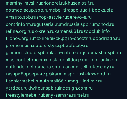
maminy-mysli.ru
arionorel.ru
khuseniosif.ru
dotmediacup.spb.ru
mebel-tiraspol.ru
all-books.biz
vmauto.spb.ru
shop-astyle.ru
derevo-s.ru
contrinform.ru
gutserial.ru
mdrussia.spb.ru
monod.ru
refine.org.ru
uk-krein.ru
kamensk61.ru
zooclub.info
filonov.org.ru
технокамск.рф
ra-spectr.ru
ooodriada.ru
promelmash.spb.ru
ixtys.spb.ru
fccity.ru
glamourstudio.spb.ru
kola-nature.org
spbmaster.spb.ru
musicoutlet.ru
china.msk.ru
bulldog.su
grimm-online.ru
outlander.net.ru
maga.spb.ru
anime-sell.ru
keseloy.ru
газприборсервис.рф
karmin.spb.ru
shekswood.ru
tischlermebel.ru
automall66.ru
mag-vladimir.ru
yardbar.ru
kiwitour.spb.ru
indesign.com.ru
freestylemebel.ru
bany-samara.ru
rsei.ru
naidisvoyput.ru
mgsn-invest.ru
ipkamerasannce.ru
alicante-house.ru
ibelka74.ru
cozyhouse.info
vlkargalev-studio.ru
700mb.ru
figura-ufa.ru
alina-live.ru
belarusiannews.ru
womenknow.ru
dos-vniimk.ru