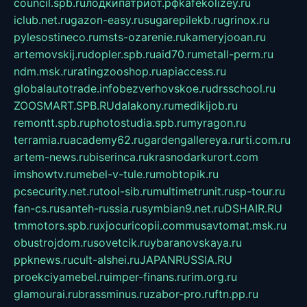
council.spb.ru
лодкипатриот.рф
kafekolizey.ru
iclub.net.ru
gazon-easy.ru
sugarepilekb.ru
grinox.ru
pylesostineco.ru
msts-ozarenie.ru
kameryjooan.ru
artemovskij.ru
dopler.spb.ru
aid70.ru
metall-perm.ru
ndm.msk.ru
ratingzooshop.ru
apiaccess.ru
globalautotrade.info
bezverhovskoe.ru
drsschool.ru
ZOOSMART.SPB.RU
dalakony.ru
medikijob.ru
remontt.spb.ru
photostudia.spb.ru
myragon.ru
terramia.ru
academy62.ru
gardengallereya.ru
rti.com.ru
artem-news.ru
biserinca.ru
krasnodarkurort.com
imshowtv.ru
mebel-v-tule.ru
mobtopik.ru
pcsecurity.net.ru
tool-sib.ru
multimetrunit.ru
sp-tour.ru
fan-cs.ru
santeh-russia.ru
symbian9.net.ru
DSHAIR.RU
tmmotors.spb.ru
xjocuricopii.com
musavtomat.msk.ru
obustrojdom.ru
sovetcik.ru
ybaranovskaya.ru
ppknews.ru
cult-alshei.ru
JAPANRUSSIA.RU
proekciyamebel.ru
imper-finans.ru
rim.org.ru
glamourai.ru
brassminus.ru
zabor-pro.ru
ftn.pp.ru