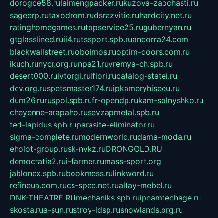
dorogoe58.ru
laimengpacker.ru
kuzova-zapchasti.ru
sageerp.ru
taxodrom.ru
dsrazvitie.ru
hardcity.net.ru
ratinghomegames.ru
topservice25.ru
gubernyan.ru
gtglasslined.ru
ii4.ru
tssport.spb.ru
andorra24.com
blackwallstreet.ru
oboimos.ru
optim-doors.com.ru
ikuch.ru
nycr.org.ru
npa21.ru
vremya-ch.spb.ru
desert000.ru
ivtorgi.ru
ifiori.ru
catalog-statei.ru
dcv.org.ru
spetsmaster174.ru
ipkameryhiseeu.ru
dum26.ru
ruspol.spb.ru
fr-opendp.ru
kam-solnyshko.ru
cheyenne-arapaho.ru
sevzapmetal.spb.ru
ted-lapidus.spb.ru
parasite-eliminator.ru
sigma-complete.ru
modernworld.ru
dama-moda.ru
eholot-group.ru
sk-nvkz.ru
DRONGOLD.RU
democratia2.ru
i-farmer.ru
mass-sport.org
jablonex.spb.ru
bookmess.ru
linkword.ru
refineua.com.ru
cs-spec.net.ru
altay-mebel.ru
DNK-THEATRE.RU
mechaniks.spb.ru
ipcamtechage.ru
skosta.ru
a-sun.ru
stroy-ldsp.ru
snowlands.org.ru