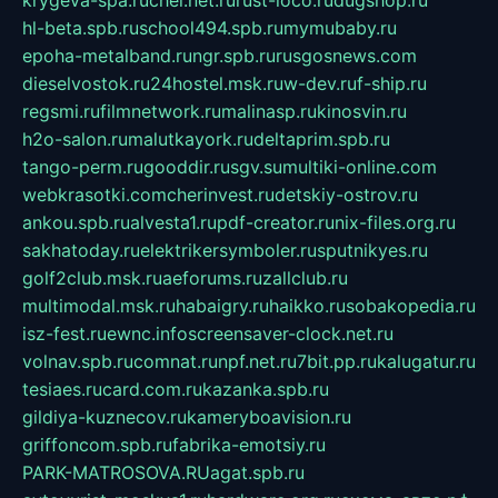
krygeva-spa.ru
chel.net.ru
rust-loco.ru
dugshop.ru
hl-beta.spb.ru
school494.spb.ru
mymubaby.ru
epoha-metalband.ru
ngr.spb.ru
rusgosnews.com
dieselvostok.ru
24hostel.msk.ru
w-dev.ru
f-ship.ru
regsmi.ru
filmnetwork.ru
malinasp.ru
kinosvin.ru
h2o-salon.ru
malutkayork.ru
deltaprim.spb.ru
tango-perm.ru
gooddir.ru
sgv.su
multiki-online.com
webkrasotki.com
cherinvest.ru
detskiy-ostrov.ru
ankou.spb.ru
alvesta1.ru
pdf-creator.ru
nix-files.org.ru
sakhatoday.ru
elektrikersymboler.ru
sputnikyes.ru
golf2club.msk.ru
aeforums.ru
zallclub.ru
multimodal.msk.ru
habaigry.ru
haikko.ru
sobakopedia.ru
isz-fest.ru
ewnc.info
screensaver-clock.net.ru
volnav.spb.ru
comnat.ru
npf.net.ru
7bit.pp.ru
kalugatur.ru
tesiaes.ru
card.com.ru
kazanka.spb.ru
gildiya-kuznecov.ru
kameryboavision.ru
griffoncom.spb.ru
fabrika-emotsiy.ru
PARK-MATROSOVA.RU
agat.spb.ru