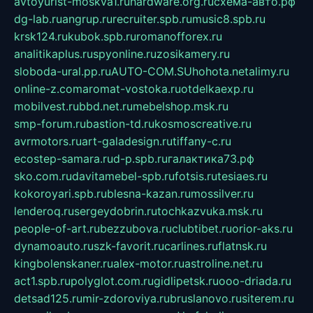
avtoyurist-moskva1.ru
hardware.org.ru
схема-авто.рф
dg-lab.ru
angrup.ru
recruiter.spb.ru
music8.spb.ru
krsk124.ru
kubok.spb.ru
romanofforex.ru
analitikaplus.ru
spyonline.ru
zosikamery.ru
sloboda-ural.pp.ru
AUTO-COM.SU
hohota.net
alimy.ru
online-z.com
aromat-vostoka.ru
otdelkaexp.ru
mobilvest.ru
bbd.net.ru
mebelshop.msk.ru
smp-forum.ru
bastion-td.ru
kosmoscreative.ru
avrmotors.ru
art-galadesign.ru
tiffany-c.ru
ecostep-samara.ru
d-p.spb.ru
галактика73.рф
sko.com.ru
davitamebel-spb.ru
fotsis.ru
tesiaes.ru
kokoroyari.spb.ru
blesna-kazan.ru
mossilver.ru
lenderoq.ru
sergeydobrin.ru
tochkazvuka.msk.ru
people-of-art.ru
bezzubova.ru
clubtibet.ru
orior-aks.ru
dynamoauto.ru
szk-favorit.ru
carlines.ru
flatnsk.ru
kingbolenskaner.ru
alex-motor.ru
astroline.net.ru
act1.spb.ru
polyglot.com.ru
gidlipetsk.ru
ooo-driada.ru
detsad125.ru
mir-zdoroviya.ru
bruslanovo.ru
siterem.ru