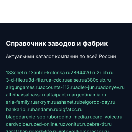
Справочник заводов и фабрик
Актуальный каталог компаний по всей России
133chel.ru
13autor-kolonka.ru
2864420.ru
2rich.ru
3-d-file.ru
3d-file.ru
a-cdc.ru
aalse.ru
a380club.ru
airgungames.ru
accounts-112.ru
adler-jun.ru
adonyev.ru
alfeihavsalnassr.ru
altaipant.ru
argentinamia.ru
aria-family.ru
arkrym.ru
ashanet.ru
belgorod-day.ru
bankaribi.ru
bandamn.ru
bigfatcc.ru
blagodarenie-spb.ru
borodino-media.ru
card-voice.ru
cardvoice.ru
zed-online.ru
zvonitut.ru
zebra-tlt.ru
zarafshan.ru
york-life.ru
vintovoykompressor.ru