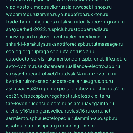
vladivostok-map.ru
vlknrussia.ru
wasabi-shop.ru
webamator.ru
zaryna.ru
youtubefree.ru
x-ton.ru
trade-farm.ru
tajuncos.ru
taksu.ru
tor-lyubov-i-grom.ru
spayderhed-2022.ru
splclub.ru
stoppamedia.ru
snow-guard.ru
slovar-ivrit.ru
cleanmedicine.ru
shkurki-karakulya.ru
kanotiforet.spb.ru
tutmassage.ru
ecolog.org.ru
praga.spb.ru
falcorussia.ru
autodoctorservis.ru
kamertondom.spb.ru
net-life.net.ru
avto-vozim.ru
sakhcamera.ru
alliance-electro.spb.ru
stroyavt.ru
controlweb1.ru
tdsak74.ru
kinzozo-ru.ru
kvotka.ru
iron-snab.ru
costa-bella.ru
eugrus.pp.ru
associaciya39.ru
primexpo.spb.ru
bezmorchin.ru
ia2.ru
cpt21.ru
ispecspb.ru
regahost.ru
kolosok-elita.ru
tae-kwon.ru
consrio.com.ru
insiam.ru
avegainfo.ru
archery161.ru
bigencyclica.ru
vlast16.ru
korru.net
sarmiento.spb.su
extelopedia.ru
lammin-suo.spb.ru
iskatour.spb.ru
snpi.org.ru
running-line.ru