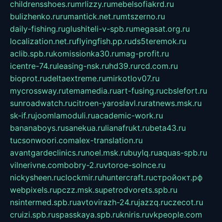
childrensshoes.ru
mrlizzy.ru
mebelsofiakrd.ru
bulizhenko.ru
rumantick.net.ru
mtszerno.ru
daily-fishing.ru
glushiteli-v-spb.ru
megasat.org.ru
localization.net.ru
flyingfish.pp.ru
ds5teremok.ru
aclib.spb.ru
komissionka30.ru
mag-profit.ru
icentre-74.ru
leasing-nsk.ru
hd39.ru
rcd.com.ru
bioprot.ru
deltaextreme.ru
mirkotlov07.ru
mycrossway.ru
temamedia.ru
art-fusing.ru
cbslefort.ru
sunroadwatch.ru
citroen-yaroslavl.ru
ratnews.msk.ru
sk-if.ru
joomlamoduli.ru
academic-work.ru
bananaboys.ru
sanekua.ru
lianafrukt.ru
beta43.ru
tucsonwoori.com
alex-translation.ru
avantgardeclinics.ru
noel.msk.ru
buylq.ru
aquas-spb.ru
vilnerivne.com
bobry-2.ru
vtoroe-solnce.ru
nickysheen.ru
clockmir.ru
huntercraft.ru
стройокт.рф
webpixels.ru
pczz.msk.su
petrodvorets.spb.ru
nsintermed.spb.ru
avtovirazh-24.ru
jazzq.ru
czecot.ru
cruizi.spb.ru
spasskaya.spb.ru
kniris.ru
vkpeople.com