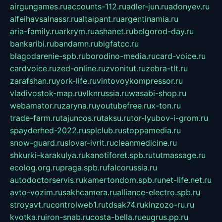
airgungames.ru
accounts-112.ru
adler-jun.ru
adonyev.ru
alfeihavsalnassr.ru
altaipant.ru
argentinamia.ru
aria-family.ru
arkrym.ru
ashanet.ru
belgorod-day.ru
bankaribi.ru
bandamn.ru
bigfatcc.ru
blagodarenie-spb.ru
borodino-media.ru
card-voice.ru
cardvoice.ru
zed-online.ru
zvonitut.ru
zebra-tlt.ru
zarafshan.ru
york-life.ru
vintovoykompressor.ru
vladivostok-map.ru
vlknrussia.ru
wasabi-shop.ru
webamator.ru
zaryna.ru
youtubefree.ru
x-ton.ru
trade-farm.ru
tajuncos.ru
taksu.ru
tor-lyubov-i-grom.ru
spayderhed-2022.ru
splclub.ru
stoppamedia.ru
snow-guard.ru
slovar-ivrit.ru
cleanmedicine.ru
shkurki-karakulya.ru
kanotiforet.spb.ru
tutmassage.ru
ecolog.org.ru
praga.spb.ru
falcorussia.ru
autodoctorservis.ru
kamertondom.spb.ru
net-life.net.ru
avto-vozim.ru
sakhcamera.ru
alliance-electro.spb.ru
stroyavt.ru
controlweb1.ru
tdsak74.ru
kinzozo-ru.ru
kvotka.ru
iron-snab.ru
costa-bella.ru
eugrus.pp.ru