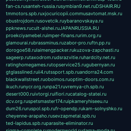
fan-cs.ru
santeh-russia.ru
symbian9.net.ru
DSHAIR.RU
tmmotors.spb.ru
xjocuricopii.com
musavtomat.msk.ru
obustrojdom.ru
sovetcik.ru
ybaranovskaya.ru
ppknews.ru
cult-alshei.ru
JAPANRUSSIA.RU
proekciyamebel.ru
imper-finans.ru
rim.org.ru
glamourai.ru
brassminus.ru
zabor-pro.ru
ftn.pp.ru
dorogoe58.ru
laimengpacker.ru
kuzova-zapchasti.ru
sageerp.ru
taxodrom.ru
dsrazvitie.ru
hardcity.net.ru
ratinghomegames.ru
topservice25.ru
gubernyan.ru
gtglasslined.ru
ii4.ru
tssport.spb.ru
andorra24.com
blackwallstreet.ru
oboimos.ru
optim-doors.com.ru
ikuch.ru
nycr.org.ru
npa21.ru
vremya-ch.spb.ru
desert000.ru
ivtorgi.ru
ifiori.ru
catalog-statei.ru
dcv.org.ru
spetsmaster174.ru
ipkameryhiseeu.ru
dum26.ru
ruspol.spb.ru
fr-opendp.ru
kam-solnyshko.ru
cheyenne-arapaho.ru
sevzapmetal.spb.ru
ted-lapidus.spb.ru
parasite-eliminator.ru
sigma-complete.ru
modernworld.ru
dama-moda.ru