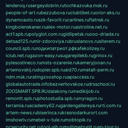
lenderoq.ru
sergeydobrin.ru
tochkazvuka.msk.ru
people-of-art.ru
bezzubova.ru
clubtibet.ru
orior-aks.ru
dynamoauto.ru
szk-favorit.ru
carlines.ru
flatnsk.ru
kingbolenskaner.ru
alex-motor.ru
astroline.net.ru
act1.spb.ru
polyglot.com.ru
gidlipetsk.ru
ooo-driada.ru
detsad125.ru
mir-zdoroviya.ru
bruslanovo.ru
siterem.ru
council.spb.ru
лодкипатриот.рф
kafekolizey.ru
iclub.net.ru
gazon-easy.ru
sugarepilekb.ru
grinox.ru
pylesostineco.ru
msts-ozarenie.ru
kameryjooan.ru
artemovskij.ru
dopler.spb.ru
aid70.ru
metall-perm.ru
ndm.msk.ru
ratingzooshop.ru
apiaccess.ru
globalautotrade.info
bezverhovskoe.ru
drsschool.ru
ZOOSMART.SPB.RU
dalakony.ru
medikijob.ru
remontt.spb.ru
photostudia.spb.ru
myragon.ru
terramia.ru
academy62.ru
gardengallereya.ru
rti.com.ru
artem-news.ru
biserinca.ru
krasnodarkurort.com
imshowtv.ru
mebel-v-tule.ru
mobtopik.ru
pcsecurity.net.ru
tool-sib.ru
multimetrunit.ru
sp-tour.ru