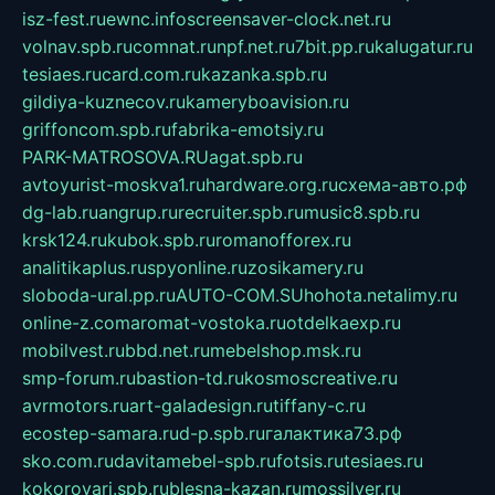
isz-fest.ru
ewnc.info
screensaver-clock.net.ru
volnav.spb.ru
comnat.ru
npf.net.ru
7bit.pp.ru
kalugatur.ru
tesiaes.ru
card.com.ru
kazanka.spb.ru
gildiya-kuznecov.ru
kameryboavision.ru
griffoncom.spb.ru
fabrika-emotsiy.ru
PARK-MATROSOVA.RU
agat.spb.ru
avtoyurist-moskva1.ru
hardware.org.ru
схема-авто.рф
dg-lab.ru
angrup.ru
recruiter.spb.ru
music8.spb.ru
krsk124.ru
kubok.spb.ru
romanofforex.ru
analitikaplus.ru
spyonline.ru
zosikamery.ru
sloboda-ural.pp.ru
AUTO-COM.SU
hohota.net
alimy.ru
online-z.com
aromat-vostoka.ru
otdelkaexp.ru
mobilvest.ru
bbd.net.ru
mebelshop.msk.ru
smp-forum.ru
bastion-td.ru
kosmoscreative.ru
avrmotors.ru
art-galadesign.ru
tiffany-c.ru
ecostep-samara.ru
d-p.spb.ru
галактика73.рф
sko.com.ru
davitamebel-spb.ru
fotsis.ru
tesiaes.ru
kokoroyari.spb.ru
blesna-kazan.ru
mossilver.ru