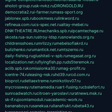
eholot-group.ru
sk-nvkz.ru
DRONGOLD.RU
democratia2.ru
i-farmer.ru
mass-sport.org
jablonex.spb.ru
bookmess.ru
linkword.ru
refineua.com.ru
cs-spec.net.ru
altay-mebel.ru
DNK-THEATRE.RU
mechaniks.spb.ru
ipcamtechage.ru
skosta.ru
a-sun.ru
stroy-ldsp.ru
snowlands.org.ru
childrensshoes.ru
mrlizzy.ru
mebelsofiakrd.ru
bulizhenko.ru
rumantick.net.ru
mtszerno.ru
daily-fishing.ru
glushiteli-v-spb.ru
megasat.org.ru
localization.net.ru
flyingfish.pp.ru
ds5teremok.ru
aclib.spb.ru
komissionka30.ru
mag-profit.ru
icentre-74.ru
leasing-nsk.ru
hd39.ru
rcd.com.ru
bioprot.ru
deltaextreme.ru
mirkotlov07.ru
mycrossway.ru
temamedia.ru
art-fusing.ru
cbslefort.ru
sunroadwatch.ru
citroen-yaroslavl.ru
ratnews.msk.ru
sk-if.ru
joomlamoduli.ru
academic-work.ru
bananaboys.ru
sanekua.ru
lianafrukt.ru
beta43.ru