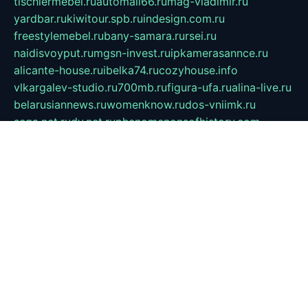
tischlermebel.ru
automall66.ru
mag-vladimir.ru
yardbar.ru
kiwitour.spb.ru
indesign.com.ru
freestylemebel.ru
bany-samara.ru
rsei.ru
naidisvoyput.ru
mgsn-invest.ru
ipkamerasannce.ru
alicante-house.ru
ibelka74.ru
cozyhouse.info
vlkargalev-studio.ru
700mb.ru
figura-ufa.ru
alina-live.ru
belarusiannews.ru
womenknow.ru
dos-vniimk.ru
sega.net.ru
dv.net.ru
phenomenonsofhistory.com
telesputnik.net.ru
wall.pp.ru
pylesosroidmi.ru
gtc-clan.ru
cligs.ru
bibikazap.ru
popova.org.ru
netwhistler.spb.ru
bellvil.ru
bonzon.ru
iss-vladik.ru
defiparis.net.ru
las-gryzas.ru
amku.ru
electednews.spb.ru
feather.org.ru
spar72.ru
tankiigri.ru
dominus.com.ru
ibtree.ru
sanykool.pp.ru
unixlib.org.ru
menatep.spb.ru
gartenterrassen.ru
printeka.ru
skvozilka.com.ru
parkovka-pub.ru
lovemobi.ru
art-ru.ru
emulatorz.com.ru
alucomp.com.ru
tatforum.com.ru
alternativa-profi.ru
dermakler.ru
artsurvey.ru
aredir.ru