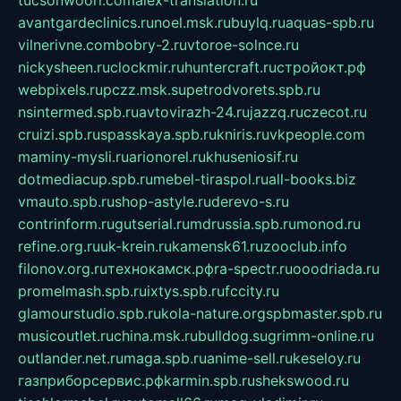
tucsonwoori.com
alex-translation.ru
avantgardeclinics.ru
noel.msk.ru
buylq.ru
aquas-spb.ru
vilnerivne.com
bobry-2.ru
vtoroe-solnce.ru
nickysheen.ru
clockmir.ru
huntercraft.ru
стройокт.рф
webpixels.ru
pczz.msk.su
petrodvorets.spb.ru
nsintermed.spb.ru
avtovirazh-24.ru
jazzq.ru
czecot.ru
cruizi.spb.ru
spasskaya.spb.ru
kniris.ru
vkpeople.com
maminy-mysli.ru
arionorel.ru
khuseniosif.ru
dotmediacup.spb.ru
mebel-tiraspol.ru
all-books.biz
vmauto.spb.ru
shop-astyle.ru
derevo-s.ru
contrinform.ru
gutserial.ru
mdrussia.spb.ru
monod.ru
refine.org.ru
uk-krein.ru
kamensk61.ru
zooclub.info
filonov.org.ru
технокамск.рф
ra-spectr.ru
ooodriada.ru
promelmash.spb.ru
ixtys.spb.ru
fccity.ru
glamourstudio.spb.ru
kola-nature.org
spbmaster.spb.ru
musicoutlet.ru
china.msk.ru
bulldog.su
grimm-online.ru
outlander.net.ru
maga.spb.ru
anime-sell.ru
keseloy.ru
газприборсервис.рф
karmin.spb.ru
shekswood.ru