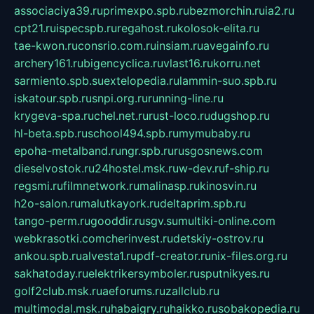
associaciya39.ru
primexpo.spb.ru
bezmorchin.ru
ia2.ru
cpt21.ru
ispecspb.ru
regahost.ru
kolosok-elita.ru
tae-kwon.ru
consrio.com.ru
insiam.ru
avegainfo.ru
archery161.ru
bigencyclica.ru
vlast16.ru
korru.net
sarmiento.spb.su
extelopedia.ru
lammin-suo.spb.ru
iskatour.spb.ru
snpi.org.ru
running-line.ru
krygeva-spa.ru
chel.net.ru
rust-loco.ru
dugshop.ru
hl-beta.spb.ru
school494.spb.ru
mymubaby.ru
epoha-metalband.ru
ngr.spb.ru
rusgosnews.com
dieselvostok.ru
24hostel.msk.ru
w-dev.ru
f-ship.ru
regsmi.ru
filmnetwork.ru
malinasp.ru
kinosvin.ru
h2o-salon.ru
malutkayork.ru
deltaprim.spb.ru
tango-perm.ru
gooddir.ru
sgv.su
multiki-online.com
webkrasotki.com
cherinvest.ru
detskiy-ostrov.ru
ankou.spb.ru
alvesta1.ru
pdf-creator.ru
nix-files.org.ru
sakhatoday.ru
elektrikersymboler.ru
sputnikyes.ru
golf2club.msk.ru
aeforums.ru
zallclub.ru
multimodal.msk.ru
habaigry.ru
haikko.ru
sobakopedia.ru