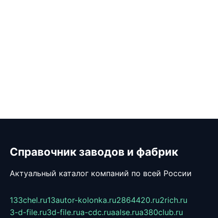
Справочник заводов и фабрик
Актуальный каталог компаний по всей России
133chel.ru
13autor-kolonka.ru
2864420.ru
2rich.ru
3-d-file.ru
3d-file.ru
a-cdc.ru
aalse.ru
a380club.ru