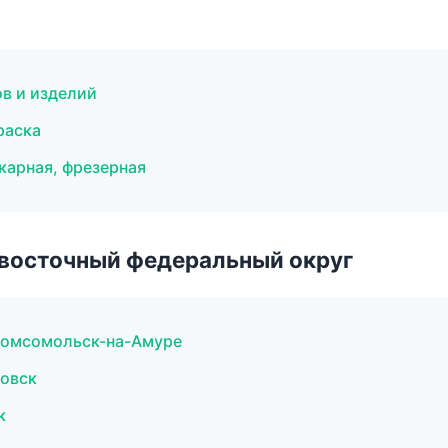
в и изделий
раска
карная, фрезерная
евосточный федеральный округ
 Комсомольск-на-Амуре
овск
к