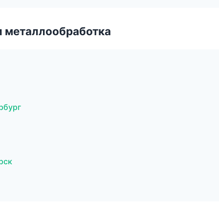
и металлообработка
рбург
рск