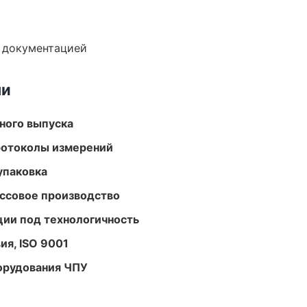
е документацией
ми
ного выпуска
ротоколы измерений
упаковка
ассовое производство
ции под технологичность
ия, ISO 9001
орудования ЧПУ