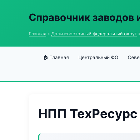
Справочник заводов 
Главная
»
Дальневосточный федеральный округ
»
🏠 Главная
Центральный ФО
Севе
НПП ТехРесурс