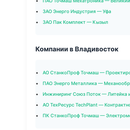
ПАО Точмаш Мехатроника — Великий
ЗАО Энерго Индустрия — Уфа
ЗАО Пак Комплект — Кызыл
Компании в Владивосток
АО СтанкоПроф Точмаш — Проектиров
ПАО Энерго Металлика — Механообра
Инжиниринг Союз Поток — Литейка 
АО ТехРесурс TechPlant — Контрактн
ПК СтанкоПроф Точмаш — Электром