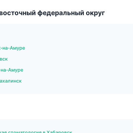
евосточный федеральный округ
к-на-Амуре
вск
-на-Амуре
ахалинск
кая стоматология в Хабаровск