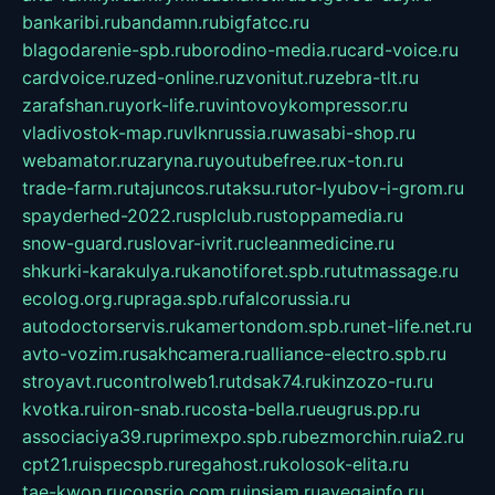
bankaribi.ru
bandamn.ru
bigfatcc.ru
blagodarenie-spb.ru
borodino-media.ru
card-voice.ru
cardvoice.ru
zed-online.ru
zvonitut.ru
zebra-tlt.ru
zarafshan.ru
york-life.ru
vintovoykompressor.ru
vladivostok-map.ru
vlknrussia.ru
wasabi-shop.ru
webamator.ru
zaryna.ru
youtubefree.ru
x-ton.ru
trade-farm.ru
tajuncos.ru
taksu.ru
tor-lyubov-i-grom.ru
spayderhed-2022.ru
splclub.ru
stoppamedia.ru
snow-guard.ru
slovar-ivrit.ru
cleanmedicine.ru
shkurki-karakulya.ru
kanotiforet.spb.ru
tutmassage.ru
ecolog.org.ru
praga.spb.ru
falcorussia.ru
autodoctorservis.ru
kamertondom.spb.ru
net-life.net.ru
avto-vozim.ru
sakhcamera.ru
alliance-electro.spb.ru
stroyavt.ru
controlweb1.ru
tdsak74.ru
kinzozo-ru.ru
kvotka.ru
iron-snab.ru
costa-bella.ru
eugrus.pp.ru
associaciya39.ru
primexpo.spb.ru
bezmorchin.ru
ia2.ru
cpt21.ru
ispecspb.ru
regahost.ru
kolosok-elita.ru
tae-kwon.ru
consrio.com.ru
insiam.ru
avegainfo.ru