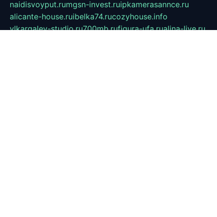
naidisvoyput.ru
mgsn-invest.ru
ipkamerasannce.ru
alicante-house.ru
ibelka74.ru
cozyhouse.info
vlkargalev-studio.ru
700mb.ru
figura-ufa.ru
alina-live.ru
belarusiannews.ru
womenknow.ru
dos-vniimk.ru
sega.net.ru
dv.net.ru
phenomenonsofhistory.com
telesputnik.net.ru
wall.pp.ru
pylesosroidmi.ru
gtc-clan.ru
cligs.ru
bibikazap.ru
popova.org.ru
netwhistler.spb.ru
bellvil.ru
bonzon.ru
iss-vladik.ru
defiparis.net.ru
las-gryzas.ru
amku.ru
electednews.spb.ru
feather.org.ru
spar72.ru
tankiigri.ru
dominus.com.ru
ibtree.ru
sanykool.pp.ru
unixlib.org.ru
menatep.spb.ru
gartenterrassen.ru
printeka.ru
skvozilka.com.ru
parkovka-pub.ru
lovemobi.ru
art-ru.ru
emulatorz.com.ru
alucomp.com.ru
tatforum.com.ru
alternativa-profi.ru
dermakler.ru
artsurvey.ru
aredir.ru
khimspas.ru
centr-maxi.ru
2018r.ru
bort-stomer-defort.ru
professional2.ru
gibsons.ru
artselena.ru
art-pilot.ru
ingredient.spb.ru