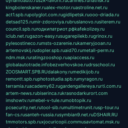
dynamoauto.ru
szk-favorit.ru
carlines.ru
flatnsk.ru
kingbolenskaner.ru
alex-motor.ru
astroline.net.ru
act1.spb.ru
polyglot.com.ru
gidlipetsk.ru
ooo-driada.ru
detsad125.ru
mir-zdoroviya.ru
bruslanovo.ru
siterem.ru
council.spb.ru
лодкипатриот.рф
kafekolizey.ru
iclub.net.ru
gazon-easy.ru
sugarepilekb.ru
grinox.ru
pylesostineco.ru
msts-ozarenie.ru
kameryjooan.ru
artemovskij.ru
dopler.spb.ru
aid70.ru
metall-perm.ru
ndm.msk.ru
ratingzooshop.ru
apiaccess.ru
globalautotrade.info
bezverhovskoe.ru
drsschool.ru
ZOOSMART.SPB.RU
dalakony.ru
medikijob.ru
remontt.spb.ru
photostudia.spb.ru
myragon.ru
terramia.ru
academy62.ru
gardengallereya.ru
rti.com.ru
artem-news.ru
biserinca.ru
krasnodarkurort.com
imshowtv.ru
mebel-v-tule.ru
mobtopik.ru
pcsecurity.net.ru
tool-sib.ru
multimetrunit.ru
sp-tour.ru
fan-cs.ru
santeh-russia.ru
symbian9.net.ru
DSHAIR.RU
tmmotors.spb.ru
xjocuricopii.com
musavtomat.msk.ru