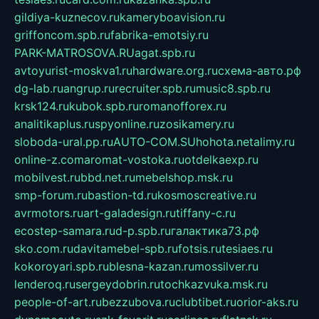
gildiya-kuznecov.ru
kameryboavision.ru
griffoncom.spb.ru
fabrika-emotsiy.ru
PARK-MATROSOVA.RU
agat.spb.ru
avtoyurist-moskva1.ru
hardware.org.ru
схема-авто.рф
dg-lab.ru
angrup.ru
recruiter.spb.ru
music8.spb.ru
krsk124.ru
kubok.spb.ru
romanofforex.ru
analitikaplus.ru
spyonline.ru
zosikamery.ru
sloboda-ural.pp.ru
AUTO-COM.SU
hohota.net
alimy.ru
online-z.com
aromat-vostoka.ru
otdelkaexp.ru
mobilvest.ru
bbd.net.ru
mebelshop.msk.ru
smp-forum.ru
bastion-td.ru
kosmoscreative.ru
avrmotors.ru
art-galadesign.ru
tiffany-c.ru
ecostep-samara.ru
d-p.spb.ru
галактика73.рф
sko.com.ru
davitamebel-spb.ru
fotsis.ru
tesiaes.ru
kokoroyari.spb.ru
blesna-kazan.ru
mossilver.ru
lenderoq.ru
sergeydobrin.ru
tochkazvuka.msk.ru
people-of-art.ru
bezzubova.ru
clubtibet.ru
orior-aks.ru