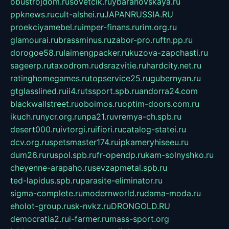
obustrojdom.ru
sovetcik.ru
ybaranovskaya.ru
ppknews.ru
cult-alshei.ru
JAPANRUSSIA.RU
proekciyamebel.ru
imper-finans.ru
rim.org.ru
glamourai.ru
brassminus.ru
zabor-pro.ru
ftn.pp.ru
dorogoe58.ru
laimengpacker.ru
kuzova-zapchasti.ru
sageerp.ru
taxodrom.ru
dsrazvitie.ru
hardcity.net.ru
ratinghomegames.ru
topservice25.ru
gubernyan.ru
gtglasslined.ru
ii4.ru
tssport.spb.ru
andorra24.com
blackwallstreet.ru
oboimos.ru
optim-doors.com.ru
ikuch.ru
nycr.org.ru
npa21.ru
vremya-ch.spb.ru
desert000.ru
ivtorgi.ru
ifiori.ru
catalog-statei.ru
dcv.org.ru
spetsmaster174.ru
ipkameryhiseeu.ru
dum26.ru
ruspol.spb.ru
fr-opendp.ru
kam-solnyshko.ru
cheyenne-arapaho.ru
sevzapmetal.spb.ru
ted-lapidus.spb.ru
parasite-eliminator.ru
sigma-complete.ru
modernworld.ru
dama-moda.ru
eholot-group.ru
sk-nvkz.ru
DRONGOLD.RU
democratia2.ru
i-farmer.ru
mass-sport.org