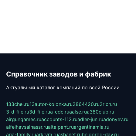
Справочник заводов и фабрик
Актуальный каталог компаний по всей России
133chel.ru
13autor-kolonka.ru
2864420.ru
2rich.ru
3-d-file.ru
3d-file.ru
a-cdc.ru
aalse.ru
a380club.ru
airgungames.ru
accounts-112.ru
adler-jun.ru
adonyev.ru
alfeihavsalnassr.ru
altaipant.ru
argentinamia.ru
aria-family.ru
arkrym.ru
ashanet.ru
belgorod-day.ru