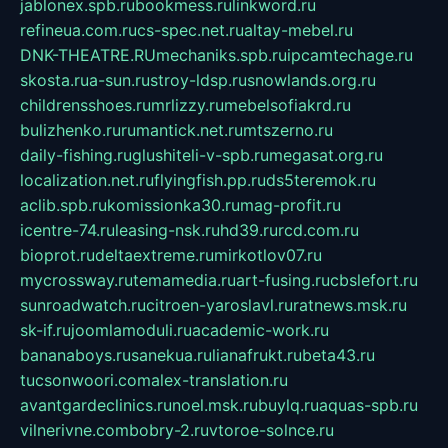
jablonex.spb.ru
bookmess.ru
linkword.ru
refineua.com.ru
cs-spec.net.ru
altay-mebel.ru
DNK-THEATRE.RU
mechaniks.spb.ru
ipcamtechage.ru
skosta.ru
a-sun.ru
stroy-ldsp.ru
snowlands.org.ru
childrensshoes.ru
mrlizzy.ru
mebelsofiakrd.ru
bulizhenko.ru
rumantick.net.ru
mtszerno.ru
daily-fishing.ru
glushiteli-v-spb.ru
megasat.org.ru
localization.net.ru
flyingfish.pp.ru
ds5teremok.ru
aclib.spb.ru
komissionka30.ru
mag-profit.ru
icentre-74.ru
leasing-nsk.ru
hd39.ru
rcd.com.ru
bioprot.ru
deltaextreme.ru
mirkotlov07.ru
mycrossway.ru
temamedia.ru
art-fusing.ru
cbslefort.ru
sunroadwatch.ru
citroen-yaroslavl.ru
ratnews.msk.ru
sk-if.ru
joomlamoduli.ru
academic-work.ru
bananaboys.ru
sanekua.ru
lianafrukt.ru
beta43.ru
tucsonwoori.com
alex-translation.ru
avantgardeclinics.ru
noel.msk.ru
buylq.ru
aquas-spb.ru
vilnerivne.com
bobry-2.ru
vtoroe-solnce.ru