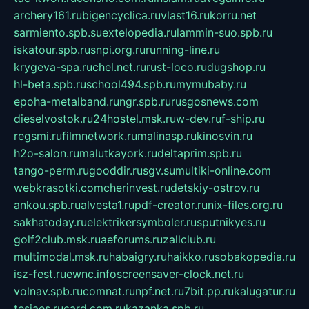
archery161.ru
bigencyclica.ru
vlast16.ru
korru.net
sarmiento.spb.su
extelopedia.ru
lammin-suo.spb.ru
iskatour.spb.ru
snpi.org.ru
running-line.ru
krygeva-spa.ru
chel.net.ru
rust-loco.ru
dugshop.ru
hl-beta.spb.ru
school494.spb.ru
mymubaby.ru
epoha-metalband.ru
ngr.spb.ru
rusgosnews.com
dieselvostok.ru
24hostel.msk.ru
w-dev.ru
f-ship.ru
regsmi.ru
filmnetwork.ru
malinasp.ru
kinosvin.ru
h2o-salon.ru
malutkayork.ru
deltaprim.spb.ru
tango-perm.ru
gooddir.ru
sgv.su
multiki-online.com
webkrasotki.com
cherinvest.ru
detskiy-ostrov.ru
ankou.spb.ru
alvesta1.ru
pdf-creator.ru
nix-files.org.ru
sakhatoday.ru
elektrikersymboler.ru
sputnikyes.ru
golf2club.msk.ru
aeforums.ru
zallclub.ru
multimodal.msk.ru
habaigry.ru
haikko.ru
sobakopedia.ru
isz-fest.ru
ewnc.info
screensaver-clock.net.ru
volnav.spb.ru
comnat.ru
npf.net.ru
7bit.pp.ru
kalugatur.ru
tesiaes.ru
card.com.ru
kazanka.spb.ru