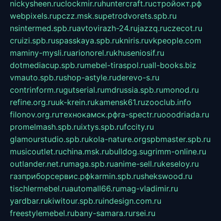
nickysheen.ru
clockmir.ru
huntercraft.ru
стройокт.рф
webpixels.ru
pczz.msk.su
petrodvorets.spb.ru
nsintermed.spb.ru
avtovirazh-24.ru
jazzq.ru
czecot.ru
cruizi.spb.ru
spasskaya.spb.ru
kniris.ru
vkpeople.com
maminy-mysli.ru
arionorel.ru
khuseniosif.ru
dotmediacup.spb.ru
mebel-tiraspol.ru
all-books.biz
vmauto.spb.ru
shop-astyle.ru
derevo-s.ru
contrinform.ru
gutserial.ru
mdrussia.spb.ru
monod.ru
refine.org.ru
uk-krein.ru
kamensk61.ru
zooclub.info
filonov.org.ru
технокамск.рф
ra-spectr.ru
ooodriada.ru
promelmash.spb.ru
ixtys.spb.ru
fccity.ru
glamourstudio.spb.ru
kola-nature.org
spbmaster.spb.ru
musicoutlet.ru
china.msk.ru
bulldog.su
grimm-online.ru
outlander.net.ru
maga.spb.ru
anime-sell.ru
keseloy.ru
газприборсервис.рф
karmin.spb.ru
shekswood.ru
tischlermebel.ru
automall66.ru
mag-vladimir.ru
yardbar.ru
kiwitour.spb.ru
indesign.com.ru
freestylemebel.ru
bany-samara.ru
rsei.ru