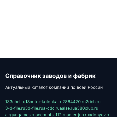
Справочник заводов и фабрик
Актуальный каталог компаний по всей России
133chel.ru
13autor-kolonka.ru
2864420.ru
2rich.ru
3-d-file.ru
3d-file.ru
a-cdc.ru
aalse.ru
a380club.ru
airgungames.ru
accounts-112.ru
adler-jun.ru
adonyev.ru