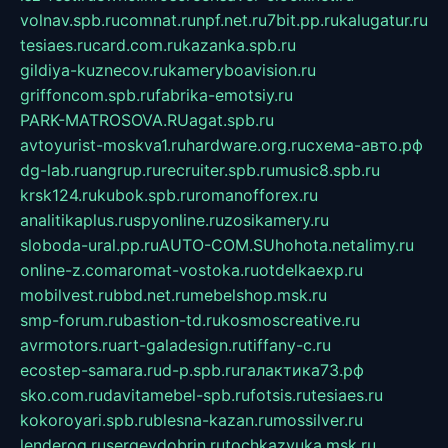
volnav.spb.ru
comnat.ru
npf.net.ru
7bit.pp.ru
kalugatur.ru
tesiaes.ru
card.com.ru
kazanka.spb.ru
gildiya-kuznecov.ru
kameryboavision.ru
griffoncom.spb.ru
fabrika-emotsiy.ru
PARK-MATROSOVA.RU
agat.spb.ru
avtoyurist-moskva1.ru
hardware.org.ru
схема-авто.рф
dg-lab.ru
angrup.ru
recruiter.spb.ru
music8.spb.ru
krsk124.ru
kubok.spb.ru
romanofforex.ru
analitikaplus.ru
spyonline.ru
zosikamery.ru
sloboda-ural.pp.ru
AUTO-COM.SU
hohota.net
alimy.ru
online-z.com
aromat-vostoka.ru
otdelkaexp.ru
mobilvest.ru
bbd.net.ru
mebelshop.msk.ru
smp-forum.ru
bastion-td.ru
kosmoscreative.ru
avrmotors.ru
art-galadesign.ru
tiffany-c.ru
ecostep-samara.ru
d-p.spb.ru
галактика73.рф
sko.com.ru
davitamebel-spb.ru
fotsis.ru
tesiaes.ru
kokoroyari.spb.ru
blesna-kazan.ru
mossilver.ru
lenderoq.ru
sergeydobrin.ru
tochkazvuka.msk.ru