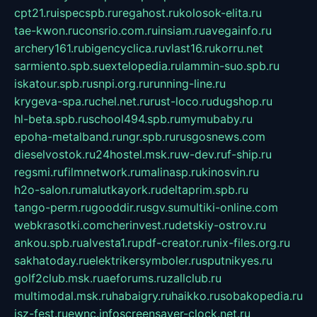
cpt21.ru
ispecspb.ru
regahost.ru
kolosok-elita.ru
tae-kwon.ru
consrio.com.ru
insiam.ru
avegainfo.ru
archery161.ru
bigencyclica.ru
vlast16.ru
korru.net
sarmiento.spb.su
extelopedia.ru
lammin-suo.spb.ru
iskatour.spb.ru
snpi.org.ru
running-line.ru
krygeva-spa.ru
chel.net.ru
rust-loco.ru
dugshop.ru
hl-beta.spb.ru
school494.spb.ru
mymubaby.ru
epoha-metalband.ru
ngr.spb.ru
rusgosnews.com
dieselvostok.ru
24hostel.msk.ru
w-dev.ru
f-ship.ru
regsmi.ru
filmnetwork.ru
malinasp.ru
kinosvin.ru
h2o-salon.ru
malutkayork.ru
deltaprim.spb.ru
tango-perm.ru
gooddir.ru
sgv.su
multiki-online.com
webkrasotki.com
cherinvest.ru
detskiy-ostrov.ru
ankou.spb.ru
alvesta1.ru
pdf-creator.ru
nix-files.org.ru
sakhatoday.ru
elektrikersymboler.ru
sputnikyes.ru
golf2club.msk.ru
aeforums.ru
zallclub.ru
multimodal.msk.ru
habaigry.ru
haikko.ru
sobakopedia.ru
isz-fest.ru
ewnc.info
screensaver-clock.net.ru