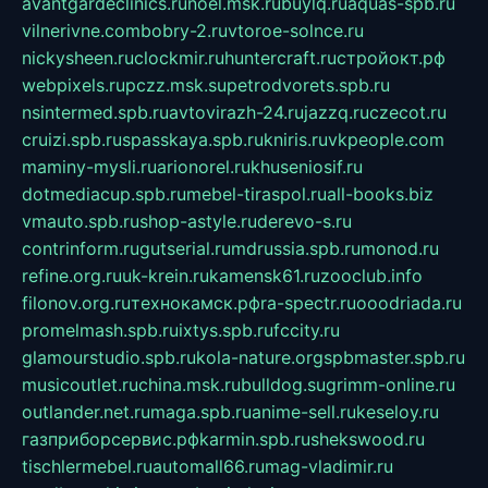
avantgardeclinics.ru
noel.msk.ru
buylq.ru
aquas-spb.ru
vilnerivne.com
bobry-2.ru
vtoroe-solnce.ru
nickysheen.ru
clockmir.ru
huntercraft.ru
стройокт.рф
webpixels.ru
pczz.msk.su
petrodvorets.spb.ru
nsintermed.spb.ru
avtovirazh-24.ru
jazzq.ru
czecot.ru
cruizi.spb.ru
spasskaya.spb.ru
kniris.ru
vkpeople.com
maminy-mysli.ru
arionorel.ru
khuseniosif.ru
dotmediacup.spb.ru
mebel-tiraspol.ru
all-books.biz
vmauto.spb.ru
shop-astyle.ru
derevo-s.ru
contrinform.ru
gutserial.ru
mdrussia.spb.ru
monod.ru
refine.org.ru
uk-krein.ru
kamensk61.ru
zooclub.info
filonov.org.ru
технокамск.рф
ra-spectr.ru
ooodriada.ru
promelmash.spb.ru
ixtys.spb.ru
fccity.ru
glamourstudio.spb.ru
kola-nature.org
spbmaster.spb.ru
musicoutlet.ru
china.msk.ru
bulldog.su
grimm-online.ru
outlander.net.ru
maga.spb.ru
anime-sell.ru
keseloy.ru
газприборсервис.рф
karmin.spb.ru
shekswood.ru
tischlermebel.ru
automall66.ru
mag-vladimir.ru