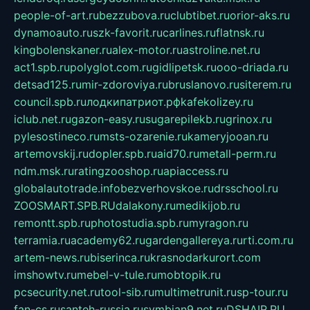
people-of-art.ru
bezzubova.ru
clubtibet.ru
orior-aks.ru
dynamoauto.ru
szk-favorit.ru
carlines.ru
flatnsk.ru
kingbolenskaner.ru
alex-motor.ru
astroline.net.ru
act1.spb.ru
polyglot.com.ru
gidlipetsk.ru
ooo-driada.ru
detsad125.ru
mir-zdoroviya.ru
bruslanovo.ru
siterem.ru
council.spb.ru
лодкипатриот.рф
kafekolizey.ru
iclub.net.ru
gazon-easy.ru
sugarepilekb.ru
grinox.ru
pylesostineco.ru
msts-ozarenie.ru
kameryjooan.ru
artemovskij.ru
dopler.spb.ru
aid70.ru
metall-perm.ru
ndm.msk.ru
ratingzooshop.ru
apiaccess.ru
globalautotrade.info
bezverhovskoe.ru
drsschool.ru
ZOOSMART.SPB.RU
dalakony.ru
medikijob.ru
remontt.spb.ru
photostudia.spb.ru
myragon.ru
terramia.ru
academy62.ru
gardengallereya.ru
rti.com.ru
artem-news.ru
biserinca.ru
krasnodarkurort.com
imshowtv.ru
mebel-v-tule.ru
mobtopik.ru
pcsecurity.net.ru
tool-sib.ru
multimetrunit.ru
sp-tour.ru
fan-cs.ru
santeh-russia.ru
symbian9.net.ru
DSHAIR.RU