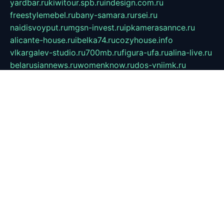
yardbar.ru
kiwitour.spb.ru
indesign.com.ru
freestylemebel.ru
bany-samara.ru
rsei.ru
naidisvoyput.ru
mgsn-invest.ru
ipkamerasannce.ru
alicante-house.ru
ibelka74.ru
cozyhouse.info
vlkargalev-studio.ru
700mb.ru
figura-ufa.ru
alina-live.ru
belarusiannews.ru
womenknow.ru
dos-vniimk.ru
sega.net.ru
dv.net.ru
phenomenonsofhistory.com
telesputnik.net.ru
wall.pp.ru
pylesosroidmi.ru
gtc-clan.ru
cligs.ru
bibikazap.ru
popova.org.ru
netwhistler.spb.ru
bellvil.ru
bonzon.ru
iss-vladik.ru
defiparis.net.ru
las-gryzas.ru
amku.ru
electednews.spb.ru
feather.org.ru
spar72.ru
tankiigri.ru
dominus.com.ru
ibtree.ru
sanykool.pp.ru
unixlib.org.ru
menatep.spb.ru
gartenterrassen.ru
printeka.ru
skvozilka.com.ru
parkovka-pub.ru
lovemobi.ru
art-ru.ru
emulatorz.com.ru
alucomp.com.ru
tatforum.com.ru
alternativa-profi.ru
dermakler.ru
artsurvey.ru
aredir.ru
khimspas.ru
centr-maxi.ru
2018r.ru