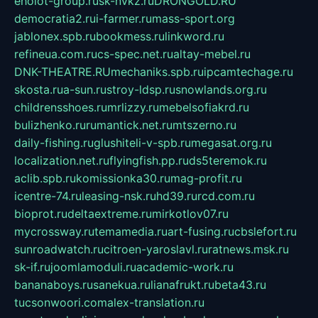
eholot-group.ru
sk-nvkz.ru
DRONGOLD.RU
democratia2.ru
i-farmer.ru
mass-sport.org
jablonex.spb.ru
bookmess.ru
linkword.ru
refineua.com.ru
cs-spec.net.ru
altay-mebel.ru
DNK-THEATRE.RU
mechaniks.spb.ru
ipcamtechage.ru
skosta.ru
a-sun.ru
stroy-ldsp.ru
snowlands.org.ru
childrensshoes.ru
mrlizzy.ru
mebelsofiakrd.ru
bulizhenko.ru
rumantick.net.ru
mtszerno.ru
daily-fishing.ru
glushiteli-v-spb.ru
megasat.org.ru
localization.net.ru
flyingfish.pp.ru
ds5teremok.ru
aclib.spb.ru
komissionka30.ru
mag-profit.ru
icentre-74.ru
leasing-nsk.ru
hd39.ru
rcd.com.ru
bioprot.ru
deltaextreme.ru
mirkotlov07.ru
mycrossway.ru
temamedia.ru
art-fusing.ru
cbslefort.ru
sunroadwatch.ru
citroen-yaroslavl.ru
ratnews.msk.ru
sk-if.ru
joomlamoduli.ru
academic-work.ru
bananaboys.ru
sanekua.ru
lianafrukt.ru
beta43.ru
tucsonwoori.com
alex-translation.ru