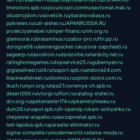
tmmotors.spb.ru
xjocuricopii.com
musavtomat.msk.ru
obustrojdom.ru
sovetcik.ru
ybaranovskaya.ru
ppknews.ru
cult-alshei.ru
JAPANRUSSIA.RU
proekciyamebel.ru
imper-finans.ru
rim.org.ru
glamourai.ru
brassminus.ru
zabor-pro.ru
ftn.pp.ru
dorogoe58.ru
laimengpacker.ru
kuzova-zapchasti.ru
sageerp.ru
taxodrom.ru
dsrazvitie.ru
hardcity.net.ru
ratinghomegames.ru
topservice25.ru
gubernyan.ru
gtglasslined.ru
ii4.ru
tssport.spb.ru
andorra24.com
blackwallstreet.ru
oboimos.ru
optim-doors.com.ru
ikuch.ru
nycr.org.ru
npa21.ru
vremya-ch.spb.ru
desert000.ru
ivtorgi.ru
ifiori.ru
catalog-statei.ru
dcv.org.ru
spetsmaster174.ru
ipkameryhiseeu.ru
dum26.ru
ruspol.spb.ru
fr-opendp.ru
kam-solnyshko.ru
cheyenne-arapaho.ru
sevzapmetal.spb.ru
ted-lapidus.spb.ru
parasite-eliminator.ru
sigma-complete.ru
modernworld.ru
dama-moda.ru