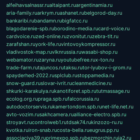
alfeihavsalnassr.ru
altaipant.ru
argentinamia.ru
aria-family.ru
arkrym.ru
ashanet.ru
belgorod-day.ru
bankaribi.ru
bandamn.ru
bigfatcc.ru
blagodarenie-spb.ru
borodino-media.ru
card-voice.ru
cardvoice.ru
zed-online.ru
zvonitut.ru
zebra-tlt.ru
zarafshan.ru
york-life.ru
vintovoykompressor.ru
vladivostok-map.ru
vlknrussia.ru
wasabi-shop.ru
webamator.ru
zaryna.ru
youtubefree.ru
x-ton.ru
trade-farm.ru
tajuncos.ru
taksu.ru
tor-lyubov-i-grom.ru
spayderhed-2022.ru
splclub.ru
stoppamedia.ru
snow-guard.ru
slovar-ivrit.ru
cleanmedicine.ru
shkurki-karakulya.ru
kanotiforet.spb.ru
tutmassage.ru
ecolog.org.ru
praga.spb.ru
falcorussia.ru
autodoctorservis.ru
kamertondom.spb.ru
net-life.net.ru
avto-vozim.ru
sakhcamera.ru
alliance-electro.spb.ru
stroyavt.ru
controlweb1.ru
tdsak74.ru
kinzozo-ru.ru
kvotka.ru
iron-snab.ru
costa-bella.ru
eugrus.pp.ru
associaciya39.ru
primexpo.spb.ru
bezmorchin.ru
ia2.ru