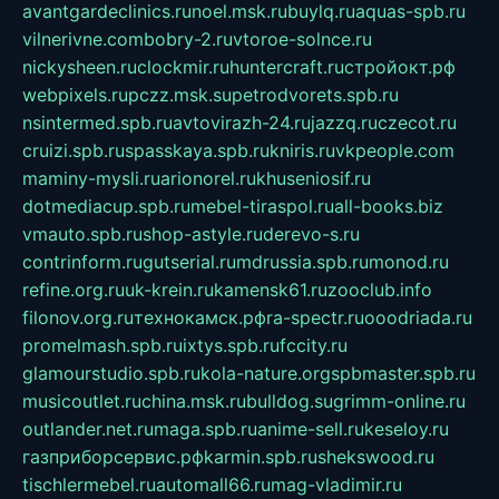
avantgardeclinics.ru
noel.msk.ru
buylq.ru
aquas-spb.ru
vilnerivne.com
bobry-2.ru
vtoroe-solnce.ru
nickysheen.ru
clockmir.ru
huntercraft.ru
стройокт.рф
webpixels.ru
pczz.msk.su
petrodvorets.spb.ru
nsintermed.spb.ru
avtovirazh-24.ru
jazzq.ru
czecot.ru
cruizi.spb.ru
spasskaya.spb.ru
kniris.ru
vkpeople.com
maminy-mysli.ru
arionorel.ru
khuseniosif.ru
dotmediacup.spb.ru
mebel-tiraspol.ru
all-books.biz
vmauto.spb.ru
shop-astyle.ru
derevo-s.ru
contrinform.ru
gutserial.ru
mdrussia.spb.ru
monod.ru
refine.org.ru
uk-krein.ru
kamensk61.ru
zooclub.info
filonov.org.ru
технокамск.рф
ra-spectr.ru
ooodriada.ru
promelmash.spb.ru
ixtys.spb.ru
fccity.ru
glamourstudio.spb.ru
kola-nature.org
spbmaster.spb.ru
musicoutlet.ru
china.msk.ru
bulldog.su
grimm-online.ru
outlander.net.ru
maga.spb.ru
anime-sell.ru
keseloy.ru
газприборсервис.рф
karmin.spb.ru
shekswood.ru
tischlermebel.ru
automall66.ru
mag-vladimir.ru