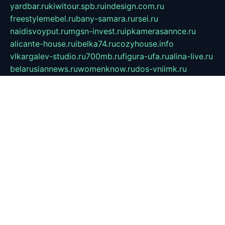
yardbar.ru
kiwitour.spb.ru
indesign.com.ru
freestylemebel.ru
bany-samara.ru
rsei.ru
naidisvoyput.ru
mgsn-invest.ru
ipkamerasannce.ru
alicante-house.ru
ibelka74.ru
cozyhouse.info
vlkargalev-studio.ru
700mb.ru
figura-ufa.ru
alina-live.ru
belarusiannews.ru
womenknow.ru
dos-vniimk.ru
sega.net.ru
dv.net.ru
phenomenonsofhistory.com
telesputnik.net.ru
wall.pp.ru
pylesosroidmi.ru
gtc-clan.ru
cligs.ru
bibikazap.ru
popova.org.ru
netwhistler.spb.ru
bellvil.ru
bonzon.ru
iss-vladik.ru
defiparis.net.ru
las-gryzas.ru
amku.ru
electednews.spb.ru
feather.org.ru
spar72.ru
tankiigri.ru
dominus.com.ru
ibtree.ru
sanykool.pp.ru
unixlib.org.ru
menatep.spb.ru
gartenterrassen.ru
printeka.ru
skvozilka.com.ru
parkovka-pub.ru
lovemobi.ru
art-ru.ru
emulatorz.com.ru
alucomp.com.ru
tatforum.com.ru
alternativa-profi.ru
dermakler.ru
artsurvey.ru
aredir.ru
khimspas.ru
centr-maxi.ru
2018r.ru