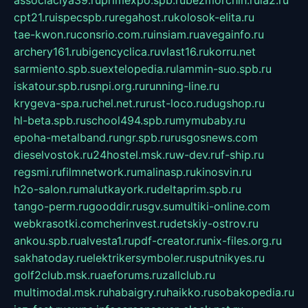
associaciya39.ru
primexpo.spb.ru
bezmorchin.ru
ia2.ru
cpt21.ru
ispecspb.ru
regahost.ru
kolosok-elita.ru
tae-kwon.ru
consrio.com.ru
insiam.ru
avegainfo.ru
archery161.ru
bigencyclica.ru
vlast16.ru
korru.net
sarmiento.spb.su
extelopedia.ru
lammin-suo.spb.ru
iskatour.spb.ru
snpi.org.ru
running-line.ru
krygeva-spa.ru
chel.net.ru
rust-loco.ru
dugshop.ru
hl-beta.spb.ru
school494.spb.ru
mymubaby.ru
epoha-metalband.ru
ngr.spb.ru
rusgosnews.com
dieselvostok.ru
24hostel.msk.ru
w-dev.ru
f-ship.ru
regsmi.ru
filmnetwork.ru
malinasp.ru
kinosvin.ru
h2o-salon.ru
malutkayork.ru
deltaprim.spb.ru
tango-perm.ru
gooddir.ru
sgv.su
multiki-online.com
webkrasotki.com
cherinvest.ru
detskiy-ostrov.ru
ankou.spb.ru
alvesta1.ru
pdf-creator.ru
nix-files.org.ru
sakhatoday.ru
elektrikersymboler.ru
sputnikyes.ru
golf2club.msk.ru
aeforums.ru
zallclub.ru
multimodal.msk.ru
habaigry.ru
haikko.ru
sobakopedia.ru