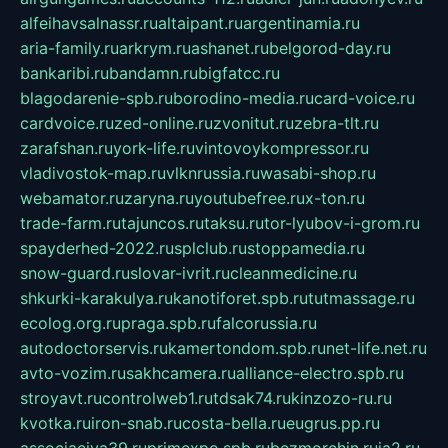
alfeihavsalnassr.ru
altaipant.ru
argentinamia.ru
aria-family.ru
arkrym.ru
ashanet.ru
belgorod-day.ru
bankaribi.ru
bandamn.ru
bigfatcc.ru
blagodarenie-spb.ru
borodino-media.ru
card-voice.ru
cardvoice.ru
zed-online.ru
zvonitut.ru
zebra-tlt.ru
zarafshan.ru
york-life.ru
vintovoykompressor.ru
vladivostok-map.ru
vlknrussia.ru
wasabi-shop.ru
webamator.ru
zaryna.ru
youtubefree.ru
x-ton.ru
trade-farm.ru
tajuncos.ru
taksu.ru
tor-lyubov-i-grom.ru
spayderhed-2022.ru
splclub.ru
stoppamedia.ru
snow-guard.ru
slovar-ivrit.ru
cleanmedicine.ru
shkurki-karakulya.ru
kanotiforet.spb.ru
tutmassage.ru
ecolog.org.ru
praga.spb.ru
falcorussia.ru
autodoctorservis.ru
kamertondom.spb.ru
net-life.net.ru
avto-vozim.ru
sakhcamera.ru
alliance-electro.spb.ru
stroyavt.ru
controlweb1.ru
tdsak74.ru
kinzozo-ru.ru
kvotka.ru
iron-snab.ru
costa-bella.ru
eugrus.pp.ru