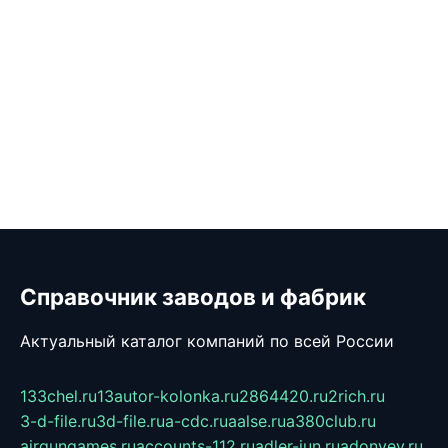
Справочник заводов и фабрик
Актуальный каталог компаний по всей России
133chel.ru
13autor-kolonka.ru
2864420.ru
2rich.ru
3-d-file.ru
3d-file.ru
a-cdc.ru
aalse.ru
a380club.ru
airgungames.ru
accounts-112.ru
adler-jun.ru
adonyev.ru