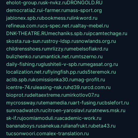
eholot-group.ru
sk-nvkz.ru
DRONGOLD.RU
democratia2.ru
i-farmer.ru
mass-sport.org
jablonex.spb.ru
bookmess.ru
linkword.ru
refineua.com.ru
cs-spec.net.ru
altay-mebel.ru
DNK-THEATRE.RU
mechaniks.spb.ru
ipcamtechage.ru
skosta.ru
a-sun.ru
stroy-ldsp.ru
snowlands.org.ru
childrensshoes.ru
mrlizzy.ru
mebelsofiakrd.ru
bulizhenko.ru
rumantick.net.ru
mtszerno.ru
daily-fishing.ru
glushiteli-v-spb.ru
megasat.org.ru
localization.net.ru
flyingfish.pp.ru
ds5teremok.ru
aclib.spb.ru
komissionka30.ru
mag-profit.ru
icentre-74.ru
leasing-nsk.ru
hd39.ru
rcd.com.ru
bioprot.ru
deltaextreme.ru
mirkotlov07.ru
mycrossway.ru
temamedia.ru
art-fusing.ru
cbslefort.ru
sunroadwatch.ru
citroen-yaroslavl.ru
ratnews.msk.ru
sk-if.ru
joomlamoduli.ru
academic-work.ru
bananaboys.ru
sanekua.ru
lianafrukt.ru
beta43.ru
tucsonwoori.com
alex-translation.ru