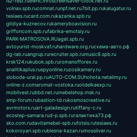
isz-fest.ru
ewnc.info
screensaver-clock.net.ru
volnav.spb.ru
comnat.ru
npf.net.ru
7bit.pp.ru
kalugatur.ru
tesiaes.ru
card.com.ru
kazanka.spb.ru
gildiya-kuznecov.ru
kameryboavision.ru
griffoncom.spb.ru
fabrika-emotsiy.ru
PARK-MATROSOVA.RU
agat.spb.ru
avtoyurist-moskva1.ru
hardware.org.ru
схема-авто.рф
dg-lab.ru
angrup.ru
recruiter.spb.ru
music8.spb.ru
krsk124.ru
kubok.spb.ru
romanofforex.ru
analitikaplus.ru
spyonline.ru
zosikamery.ru
sloboda-ural.pp.ru
AUTO-COM.SU
hohota.net
alimy.ru
online-z.com
aromat-vostoka.ru
otdelkaexp.ru
mobilvest.ru
bbd.net.ru
mebelshop.msk.ru
smp-forum.ru
bastion-td.ru
kosmoscreative.ru
avrmotors.ru
art-galadesign.ru
tiffany-c.ru
ecostep-samara.ru
d-p.spb.ru
галактика73.рф
sko.com.ru
davitamebel-spb.ru
fotsis.ru
tesiaes.ru
kokoroyari.spb.ru
blesna-kazan.ru
mossilver.ru