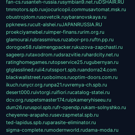
fan-cs.ru
santeh-russia.ru
symbian9.net.ru
DSHAIR.RU
tmmotors.spb.ru
xjocuricopii.com
musavtomat.msk.ru
obustrojdom.ru
sovetcik.ru
ybaranovskaya.ru
ppknews.ru
cult-alshei.ru
JAPANRUSSIA.RU
proekciyamebel.ru
imper-finans.ru
rim.org.ru
glamourai.ru
brassminus.ru
zabor-pro.ru
ftn.pp.ru
dorogoe58.ru
laimengpacker.ru
kuzova-zapchasti.ru
sageerp.ru
taxodrom.ru
dsrazvitie.ru
hardcity.net.ru
ratinghomegames.ru
topservice25.ru
gubernyan.ru
gtglasslined.ru
ii4.ru
tssport.spb.ru
andorra24.com
blackwallstreet.ru
oboimos.ru
optim-doors.com.ru
ikuch.ru
nycr.org.ru
npa21.ru
vremya-ch.spb.ru
desert000.ru
ivtorgi.ru
ifiori.ru
catalog-statei.ru
dcv.org.ru
spetsmaster174.ru
ipkameryhiseeu.ru
dum26.ru
ruspol.spb.ru
fr-opendp.ru
kam-solnyshko.ru
cheyenne-arapaho.ru
sevzapmetal.spb.ru
ted-lapidus.spb.ru
parasite-eliminator.ru
sigma-complete.ru
modernworld.ru
dama-moda.ru