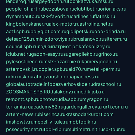
lenderoq.ru
sergeydobrin.ru
tochkazvuka.msk.ru
people-of-art.ru
bezzubova.ru
clubtibet.ru
orior-aks.ru
dynamoauto.ru
szk-favorit.ru
carlines.ru
flatnsk.ru
kingbolenskaner.ru
alex-motor.ru
astroline.net.ru
act1.spb.ru
polyglot.com.ru
gidlipetsk.ru
ooo-driada.ru
detsad125.ru
mir-zdoroviya.ru
bruslanovo.ru
siterem.ru
council.spb.ru
лодкипатриот.рф
kafekolizey.ru
iclub.net.ru
gazon-easy.ru
sugarepilekb.ru
grinox.ru
pylesostineco.ru
msts-ozarenie.ru
kameryjooan.ru
artemovskij.ru
dopler.spb.ru
aid70.ru
metall-perm.ru
ndm.msk.ru
ratingzooshop.ru
apiaccess.ru
globalautotrade.info
bezverhovskoe.ru
drsschool.ru
ZOOSMART.SPB.RU
dalakony.ru
medikijob.ru
remontt.spb.ru
photostudia.spb.ru
myragon.ru
terramia.ru
academy62.ru
gardengallereya.ru
rti.com.ru
artem-news.ru
biserinca.ru
krasnodarkurort.com
imshowtv.ru
mebel-v-tule.ru
mobtopik.ru
pcsecurity.net.ru
tool-sib.ru
multimetrunit.ru
sp-tour.ru