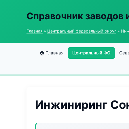
Справочник заводов 
Главная
»
Центральный федеральный округ
» Инж
🏠 Главная
Центральный ФО
Сев
Инжиниринг Со