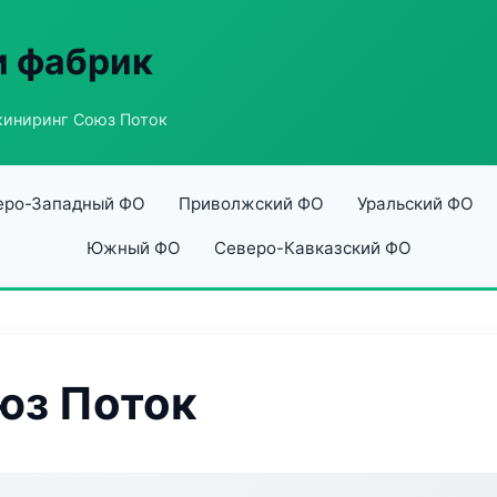
и фабрик
иниринг Союз Поток
еро-Западный ФО
Приволжский ФО
Уральский ФО
Южный ФО
Северо-Кавказский ФО
юз Поток