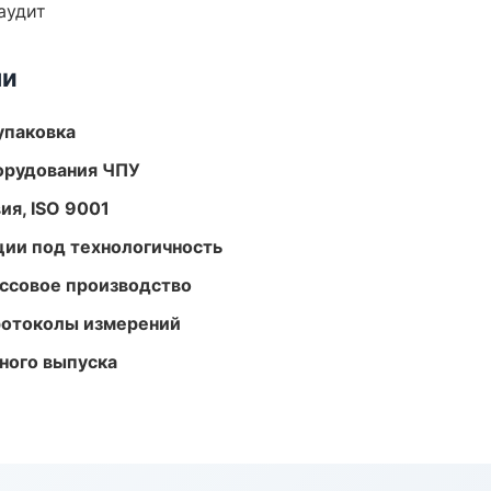
аудит
ми
упаковка
орудования ЧПУ
ия, ISO 9001
ции под технологичность
ассовое производство
ротоколы измерений
ного выпуска