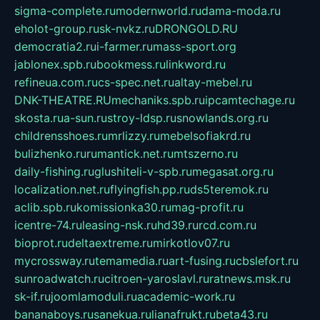
sigma-complete.ru
modernworld.ru
dama-moda.ru
eholot-group.ru
sk-nvkz.ru
DRONGOLD.RU
democratia2.ru
i-farmer.ru
mass-sport.org
jablonex.spb.ru
bookmess.ru
linkword.ru
refineua.com.ru
cs-spec.net.ru
altay-mebel.ru
DNK-THEATRE.RU
mechaniks.spb.ru
ipcamtechage.ru
skosta.ru
a-sun.ru
stroy-ldsp.ru
snowlands.org.ru
childrensshoes.ru
mrlizzy.ru
mebelsofiakrd.ru
bulizhenko.ru
rumantick.net.ru
mtszerno.ru
daily-fishing.ru
glushiteli-v-spb.ru
megasat.org.ru
localization.net.ru
flyingfish.pp.ru
ds5teremok.ru
aclib.spb.ru
komissionka30.ru
mag-profit.ru
icentre-74.ru
leasing-nsk.ru
hd39.ru
rcd.com.ru
bioprot.ru
deltaextreme.ru
mirkotlov07.ru
mycrossway.ru
temamedia.ru
art-fusing.ru
cbslefort.ru
sunroadwatch.ru
citroen-yaroslavl.ru
ratnews.msk.ru
sk-if.ru
joomlamoduli.ru
academic-work.ru
bananaboys.ru
sanekua.ru
lianafrukt.ru
beta43.ru