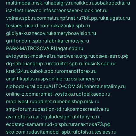
multimodal.msk.ru
habaigry.ru
haikko.ru
sobakopedia.ru
isz-fest.ru
ewnc.info
screensaver-clock.net.ru
volnav.spb.ru
comnat.ru
npf.net.ru
7bit.pp.ru
kalugatur.ru
tesiaes.ru
card.com.ru
kazanka.spb.ru
gildiya-kuznecov.ru
kameryboavision.ru
griffoncom.spb.ru
fabrika-emotsiy.ru
PARK-MATROSOVA.RU
agat.spb.ru
avtoyurist-moskva1.ru
hardware.org.ru
схема-авто.рф
dg-lab.ru
angrup.ru
recruiter.spb.ru
music8.spb.ru
krsk124.ru
kubok.spb.ru
romanofforex.ru
analitikaplus.ru
spyonline.ru
zosikamery.ru
sloboda-ural.pp.ru
AUTO-COM.SU
hohota.net
alimy.ru
online-z.com
aromat-vostoka.ru
otdelkaexp.ru
mobilvest.ru
bbd.net.ru
mebelshop.msk.ru
smp-forum.ru
bastion-td.ru
kosmoscreative.ru
avrmotors.ru
art-galadesign.ru
tiffany-c.ru
ecostep-samara.ru
d-p.spb.ru
галактика73.рф
sko.com.ru
davitamebel-spb.ru
fotsis.ru
tesiaes.ru