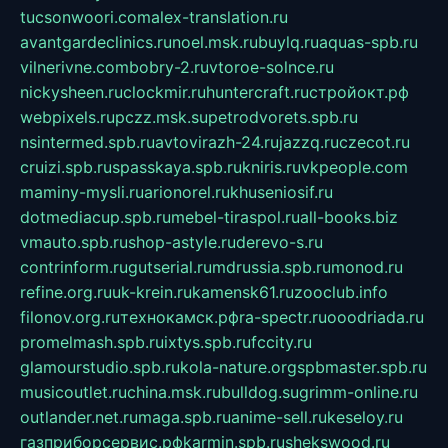
tucsonwoori.com
alex-translation.ru
avantgardeclinics.ru
noel.msk.ru
buylq.ru
aquas-spb.ru
vilnerivne.com
bobry-2.ru
vtoroe-solnce.ru
nickysheen.ru
clockmir.ru
huntercraft.ru
стройокт.рф
webpixels.ru
pczz.msk.su
petrodvorets.spb.ru
nsintermed.spb.ru
avtovirazh-24.ru
jazzq.ru
czecot.ru
cruizi.spb.ru
spasskaya.spb.ru
kniris.ru
vkpeople.com
maminy-mysli.ru
arionorel.ru
khuseniosif.ru
dotmediacup.spb.ru
mebel-tiraspol.ru
all-books.biz
vmauto.spb.ru
shop-astyle.ru
derevo-s.ru
contrinform.ru
gutserial.ru
mdrussia.spb.ru
monod.ru
refine.org.ru
uk-krein.ru
kamensk61.ru
zooclub.info
filonov.org.ru
технокамск.рф
ra-spectr.ru
ooodriada.ru
promelmash.spb.ru
ixtys.spb.ru
fccity.ru
glamourstudio.spb.ru
kola-nature.org
spbmaster.spb.ru
musicoutlet.ru
china.msk.ru
bulldog.su
grimm-online.ru
outlander.net.ru
maga.spb.ru
anime-sell.ru
keseloy.ru
газприборсервис.рф
karmin.spb.ru
shekswood.ru