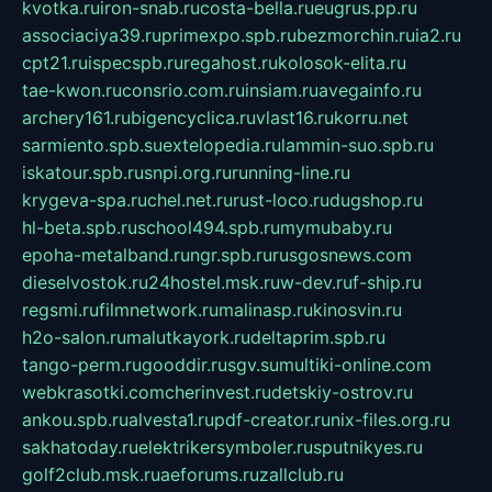
kvotka.ru
iron-snab.ru
costa-bella.ru
eugrus.pp.ru
associaciya39.ru
primexpo.spb.ru
bezmorchin.ru
ia2.ru
cpt21.ru
ispecspb.ru
regahost.ru
kolosok-elita.ru
tae-kwon.ru
consrio.com.ru
insiam.ru
avegainfo.ru
archery161.ru
bigencyclica.ru
vlast16.ru
korru.net
sarmiento.spb.su
extelopedia.ru
lammin-suo.spb.ru
iskatour.spb.ru
snpi.org.ru
running-line.ru
krygeva-spa.ru
chel.net.ru
rust-loco.ru
dugshop.ru
hl-beta.spb.ru
school494.spb.ru
mymubaby.ru
epoha-metalband.ru
ngr.spb.ru
rusgosnews.com
dieselvostok.ru
24hostel.msk.ru
w-dev.ru
f-ship.ru
regsmi.ru
filmnetwork.ru
malinasp.ru
kinosvin.ru
h2o-salon.ru
malutkayork.ru
deltaprim.spb.ru
tango-perm.ru
gooddir.ru
sgv.su
multiki-online.com
webkrasotki.com
cherinvest.ru
detskiy-ostrov.ru
ankou.spb.ru
alvesta1.ru
pdf-creator.ru
nix-files.org.ru
sakhatoday.ru
elektrikersymboler.ru
sputnikyes.ru
golf2club.msk.ru
aeforums.ru
zallclub.ru