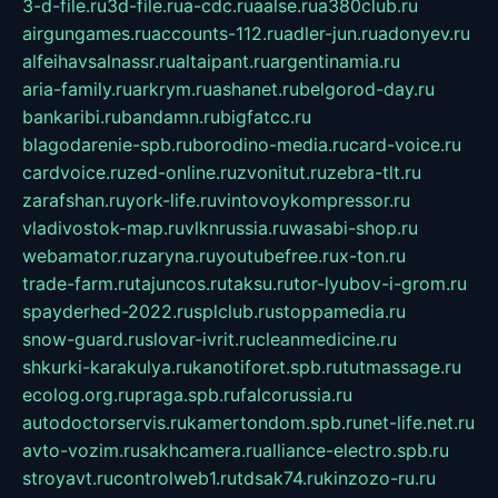
3-d-file.ru
3d-file.ru
a-cdc.ru
aalse.ru
a380club.ru
airgungames.ru
accounts-112.ru
adler-jun.ru
adonyev.ru
alfeihavsalnassr.ru
altaipant.ru
argentinamia.ru
aria-family.ru
arkrym.ru
ashanet.ru
belgorod-day.ru
bankaribi.ru
bandamn.ru
bigfatcc.ru
blagodarenie-spb.ru
borodino-media.ru
card-voice.ru
cardvoice.ru
zed-online.ru
zvonitut.ru
zebra-tlt.ru
zarafshan.ru
york-life.ru
vintovoykompressor.ru
vladivostok-map.ru
vlknrussia.ru
wasabi-shop.ru
webamator.ru
zaryna.ru
youtubefree.ru
x-ton.ru
trade-farm.ru
tajuncos.ru
taksu.ru
tor-lyubov-i-grom.ru
spayderhed-2022.ru
splclub.ru
stoppamedia.ru
snow-guard.ru
slovar-ivrit.ru
cleanmedicine.ru
shkurki-karakulya.ru
kanotiforet.spb.ru
tutmassage.ru
ecolog.org.ru
praga.spb.ru
falcorussia.ru
autodoctorservis.ru
kamertondom.spb.ru
net-life.net.ru
avto-vozim.ru
sakhcamera.ru
alliance-electro.spb.ru
stroyavt.ru
controlweb1.ru
tdsak74.ru
kinzozo-ru.ru