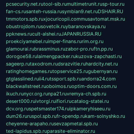
pcsecurity.net.ru
tool-sib.ru
multimetrunit.ru
sp-tour.ru
fan-cs.ru
santeh-russia.ru
symbian9.net.ru
DSHAIR.RU
tmmotors.spb.ru
xjocuricopii.com
musavtomat.msk.ru
obustrojdom.ru
sovetcik.ru
ybaranovskaya.ru
ppknews.ru
cult-alshei.ru
JAPANRUSSIA.RU
proekciyamebel.ru
imper-finans.ru
rim.org.ru
glamourai.ru
brassminus.ru
zabor-pro.ru
ftn.pp.ru
dorogoe58.ru
laimengpacker.ru
kuzova-zapchasti.ru
sageerp.ru
taxodrom.ru
dsrazvitie.ru
hardcity.net.ru
ratinghomegames.ru
topservice25.ru
gubernyan.ru
gtglasslined.ru
ii4.ru
tssport.spb.ru
andorra24.com
blackwallstreet.ru
oboimos.ru
optim-doors.com.ru
ikuch.ru
nycr.org.ru
npa21.ru
vremya-ch.spb.ru
desert000.ru
ivtorgi.ru
ifiori.ru
catalog-statei.ru
dcv.org.ru
spetsmaster174.ru
ipkameryhiseeu.ru
dum26.ru
ruspol.spb.ru
fr-opendp.ru
kam-solnyshko.ru
cheyenne-arapaho.ru
sevzapmetal.spb.ru
ted-lapidus.spb.ru
parasite-eliminator.ru