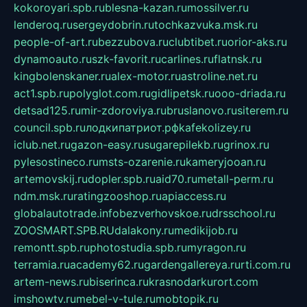
kokoroyari.spb.ru
blesna-kazan.ru
mossilver.ru
lenderoq.ru
sergeydobrin.ru
tochkazvuka.msk.ru
people-of-art.ru
bezzubova.ru
clubtibet.ru
orior-aks.ru
dynamoauto.ru
szk-favorit.ru
carlines.ru
flatnsk.ru
kingbolenskaner.ru
alex-motor.ru
astroline.net.ru
act1.spb.ru
polyglot.com.ru
gidlipetsk.ru
ooo-driada.ru
detsad125.ru
mir-zdoroviya.ru
bruslanovo.ru
siterem.ru
council.spb.ru
лодкипатриот.рф
kafekolizey.ru
iclub.net.ru
gazon-easy.ru
sugarepilekb.ru
grinox.ru
pylesostineco.ru
msts-ozarenie.ru
kameryjooan.ru
artemovskij.ru
dopler.spb.ru
aid70.ru
metall-perm.ru
ndm.msk.ru
ratingzooshop.ru
apiaccess.ru
globalautotrade.info
bezverhovskoe.ru
drsschool.ru
ZOOSMART.SPB.RU
dalakony.ru
medikijob.ru
remontt.spb.ru
photostudia.spb.ru
myragon.ru
terramia.ru
academy62.ru
gardengallereya.ru
rti.com.ru
artem-news.ru
biserinca.ru
krasnodarkurort.com
imshowtv.ru
mebel-v-tule.ru
mobtopik.ru