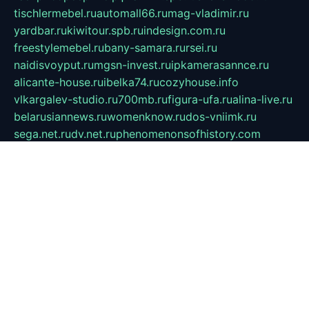
tischlermebel.ru
automall66.ru
mag-vladimir.ru
yardbar.ru
kiwitour.spb.ru
indesign.com.ru
freestylemebel.ru
bany-samara.ru
rsei.ru
naidisvoyput.ru
mgsn-invest.ru
ipkamerasannce.ru
alicante-house.ru
ibelka74.ru
cozyhouse.info
vlkargalev-studio.ru
700mb.ru
figura-ufa.ru
alina-live.ru
belarusiannews.ru
womenknow.ru
dos-vniimk.ru
sega.net.ru
dv.net.ru
phenomenonsofhistory.com
telesputnik.net.ru
wall.pp.ru
pylesosroidmi.ru
gtc-clan.ru
cligs.ru
bibikazap.ru
popova.org.ru
netwhistler.spb.ru
bellvil.ru
bonzon.ru
iss-vladik.ru
defiparis.net.ru
las-gryzas.ru
amku.ru
electednews.spb.ru
feather.org.ru
spar72.ru
tankiigri.ru
dominus.com.ru
ibtree.ru
sanykool.pp.ru
unixlib.org.ru
menatep.spb.ru
gartenterrassen.ru
printeka.ru
skvozilka.com.ru
parkovka-pub.ru
lovemobi.ru
art-ru.ru
emulatorz.com.ru
alucomp.com.ru
tatforum.com.ru
alternativa-profi.ru
dermakler.ru
artsurvey.ru
aredir.ru